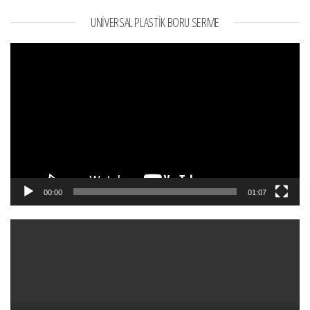
UNIVERSAL PLASTIK BORU SERME
Video
oynatıcı
00:00
01:07