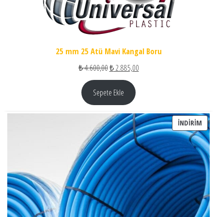
25 mm 25 Atü Mavi Kangal Boru
Orijinal fiyat: ₺ 4.600,00.
Şu andaki fiyat: ₺ 2.885,00.
₺
4.600,00
₺
2.885,00
Sepete Ekle
İNDI
İNDIRIM