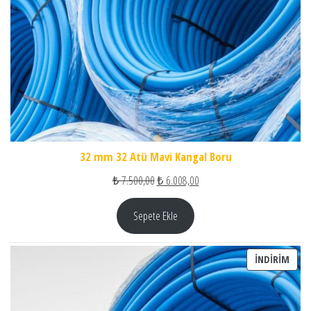
32 mm 32 Atü Mavi Kangal Boru
Orijinal fiyat: ₺ 7.500,00.
Şu andaki fiyat: ₺ 6.008,00.
₺
7.500,00
₺
6.008,00
Sepete Ekle
İNDI
İNDIRIM