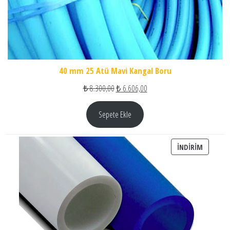
40 mm 25 Atü Mavi Kangal Boru
Orijinal fiyat: ₺ 8.300,00.
Şu andaki fiyat: ₺ 6.606,00.
₺
8.300,00
₺
6.606,00
Sepete Ekle
İNDIRIM
İNDIRIM