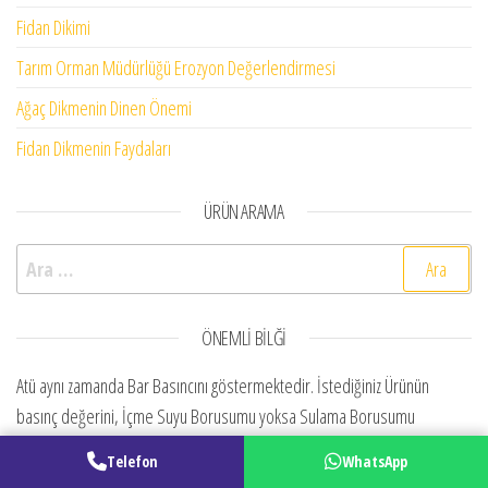
Fidan Dikimi
Tarım Orman Müdürlüğü Erozyon Değerlendirmesi
Ağaç Dikmenin Dinen Önemi
Fidan Dikmenin Faydaları
ÜRÜN ARAMA
Arama:
ÖNEMLI BILĞI
Atü aynı zamanda Bar Basıncını göstermektedir. İstediğiniz Ürünün
basınç değerini, İçme Suyu Borusumu yoksa Sulama Borusumu
olduğunu mutlaka belirtiniz. Çünkü hammede çeşitlerine bağlı ürün
Telefon
WhatsApp
kalitesi değiştiği gibi, hijyen özellikleri de değişmektedir.