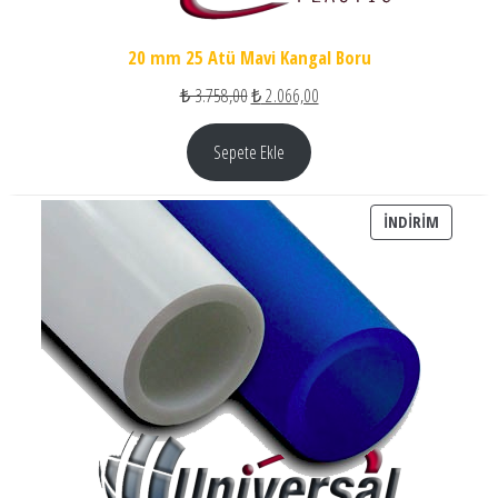
20 mm 25 Atü Mavi Kangal Boru
Orijinal fiyat: ₺ 3.758,00.
Şu andaki fiyat: ₺ 2.066,00.
₺
3.758,00
₺
2.066,00
Sepete Ekle
İNDIRIM
İNDIRIM