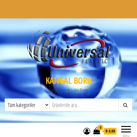
KANGAL BORU
Kangal Boruda Lider Firma
0
₺ 0,00
Menü