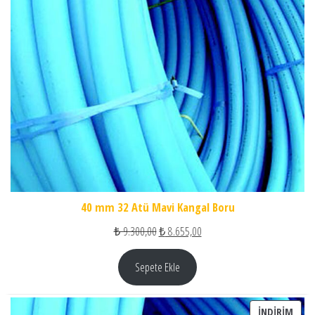
40 mm 32 Atü Mavi Kangal Boru
Orijinal fiyat: ₺ 9.300,00.
Şu andaki fiyat: ₺ 8.655,00.
₺
9.300,00
₺
8.655,00
Sepete Ekle
İNDI
İNDIRIM