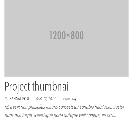
Project thumbnail
ile
KANGAL BORU
Ocak 12, 2016
Kapalı
Mi a velit non phasellus mauris consectetur conubia habitasse, auctor
nunc non turpis scelerisque porta quisque velit congue, eu orci…