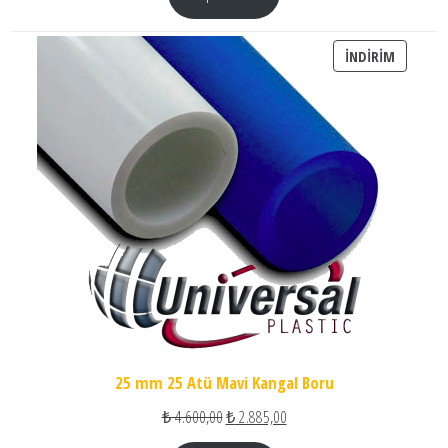
İNDIRIM
İNDIRIM
25 mm 25 Atü Mavi Kangal Boru
Orijinal fiyat: ₺ 4.600,00.
Şu andaki fiyat: ₺ 2.885,00.
₺
4.600,00
₺
2.885,00