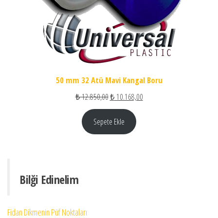
50 mm 32 Atü Mavi Kangal Boru
Orijinal fiyat: ₺ 12.850,00.
Şu andaki fiyat: ₺ 10.168,00
₺
12.850,00
₺
10.168,00
Sepete Ekle
Bilği Edinelim
Fidan Dikmenin Püf Noktaları