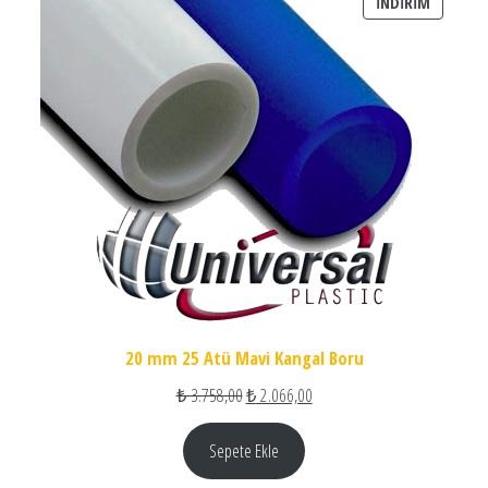
İNDIRIM
İNDIRIM
20 mm 25 Atü Mavi Kangal Boru
Orijinal fiyat: ₺ 3.758,00.
Şu andaki fiyat: ₺ 2.066,00.
₺
3.758,00
₺
2.066,00
Sepete Ekle