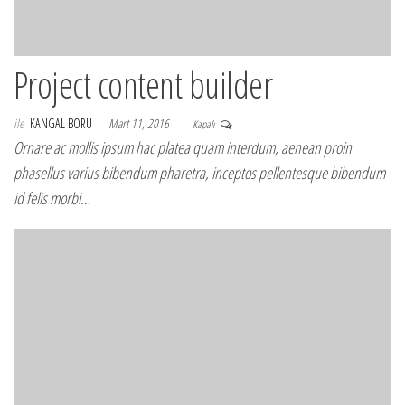
Project content builder
ile
KANGAL BORU
Mart 11, 2016
Kapalı
Ornare ac mollis ipsum hac platea quam interdum, aenean proin
phasellus varius bibendum pharetra, inceptos pellentesque bibendum
id felis morbi…