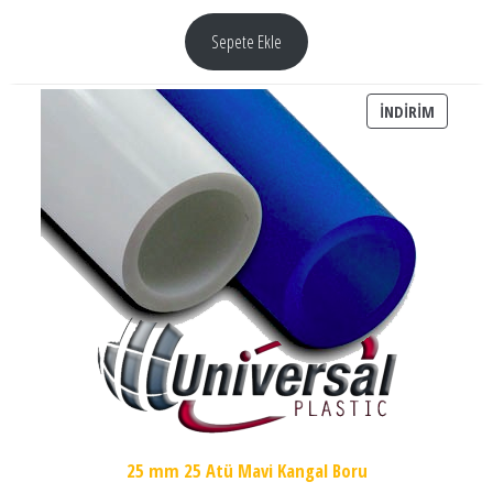
Sepete Ekle
İNDIRIM
İNDIRIM
25 mm 25 Atü Mavi Kangal Boru