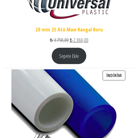
20 mm 25 Atü Mavi Kangal Boru
Orijinal fiyat: ₺ 3.758,00.
Şu andaki fiyat: ₺ 2.066,00.
₺
3.758,00
₺
2.066,00
Sepete Ekle
İNDIRIM
İNDIRIM