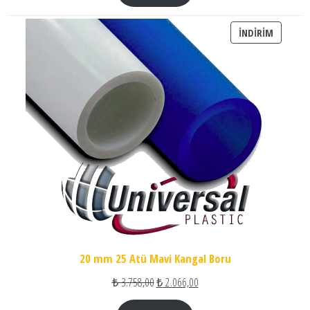
İNDIRIM
İNDIRIM
20 mm 25 Atü Mavi Kangal Boru
Orijinal fiyat: ₺ 3.758,00.
Şu andaki fiyat: ₺ 2.066,00.
₺
3.758,00
₺
2.066,00