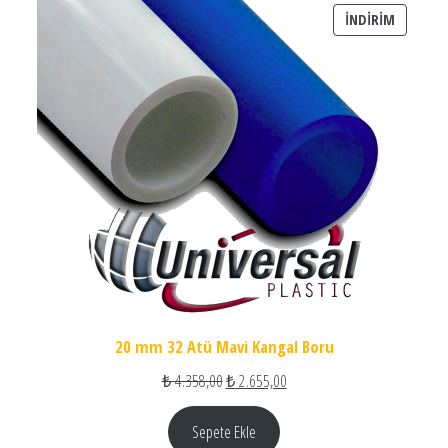
İNDIRIM
İNDIRIM
20 mm 32 Atü Mavi Kangal Boru
Orijinal fiyat: ₺ 4.358,00.
Şu andaki fiyat: ₺ 2.655,00.
₺
4.358,00
₺
2.655,00
Sepete Ekle