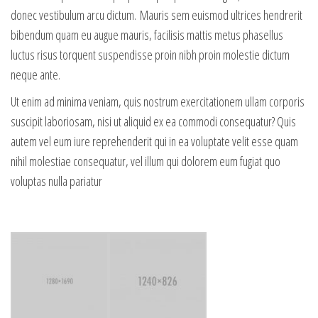
donec vestibulum arcu dictum. Mauris sem euismod ultrices hendrerit
bibendum quam eu augue mauris, facilisis mattis metus phasellus
luctus risus torquent suspendisse proin nibh proin molestie dictum
neque ante.
Ut enim ad minima veniam, quis nostrum exercitationem ullam corporis
suscipit laboriosam, nisi ut aliquid ex ea commodi consequatur? Quis
autem vel eum iure reprehenderit qui in ea voluptate velit esse quam
nihil molestiae consequatur, vel illum qui dolorem eum fugiat quo
voluptas nulla pariatur