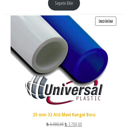
Sepete Ekle
İNDIRIM
İNDIRIM
25 mm 32 Atü Mavi Kangal Boru
Orijinal fiyat: ₺ 6.000,00.
Şu andaki fiyat: ₺ 3.700,00.
₺
6.000,00
₺
3.700,00