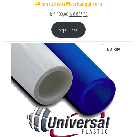
40 mm 25 Atü Mavi Kangal Boru
Orijinal fiyat: ₺ 8.300,00.
Şu andaki fiyat: ₺ 6.606,00.
₺
8.300,00
₺
6.606,00
Sepete Ekle
İNDIRIM
İNDIRIM