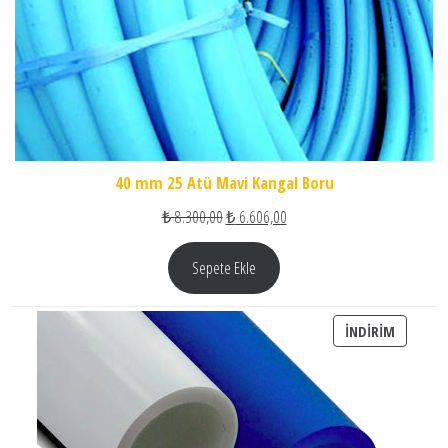
40 mm 25 Atü Mavi Kangal Boru
Orijinal fiyat: ₺ 8.300,00.
Şu andaki fiyat: ₺ 6.606,00.
₺
8.300,00
₺
6.606,00
Sepete Ekle
İNDIRIM
İNDIRIM