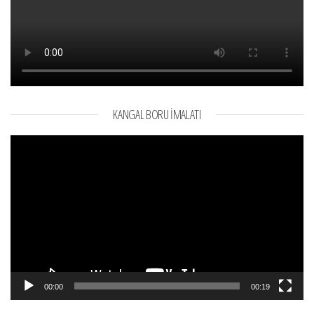
KANGAL BORU İMALATI
Video
oynatıcı
00:00
00:19