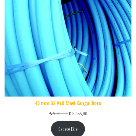
40 mm 32 Atü Mavi Kangal Boru
Orijinal fiyat: ₺ 9.300,00.
Şu andaki fiyat: ₺ 8.655,00.
₺
9.300,00
₺
8.655,00
Sepete Ekle