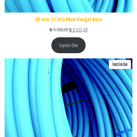
40 mm 32 Atü Mavi Kangal Boru
Orijinal fiyat: ₺ 9.300,00.
Şu andaki fiyat: ₺ 8.655,00.
₺
9.300,00
₺
8.655,00
Sepete Ekle
İNDI
İNDIRIM