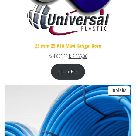
25 mm 25 Atü Mavi Kangal Boru
Orijinal fiyat: ₺ 4.600,00.
Şu andaki fiyat: ₺ 2.885,00.
₺
4.600,00
₺
2.885,00
Sepete Ekle
İNDI
İNDIRIM