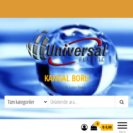
KANGAL BORU
Kangal Boruda Lider Firma
0
₺ 0,00
Menü