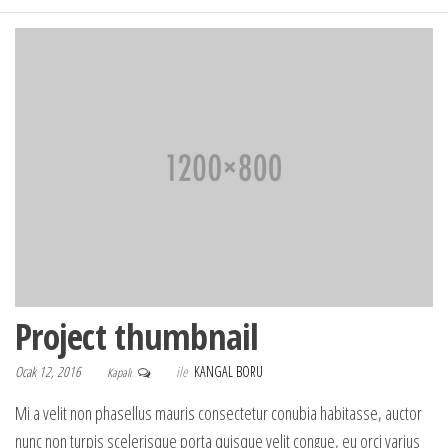
Project thumbnail
Ocak 12, 2016
ile
KANGAL BORU
Kapalı
Mi a velit non phasellus mauris consectetur conubia habitasse, auctor
nunc non turpis scelerisque porta quisque velit congue, eu orci varius