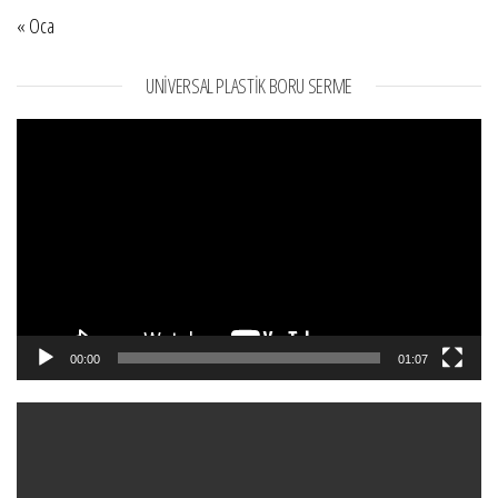
« Oca
UNIVERSAL PLASTIK BORU SERME
Video
oynatıcı
00:00
01:07