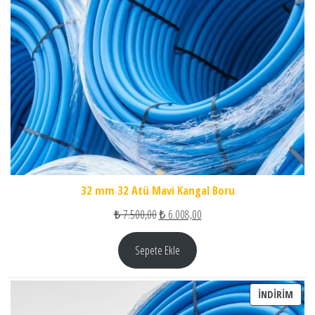
32 mm 32 Atü Mavi Kangal Boru
Orijinal fiyat: ₺ 7.500,00.
Şu andaki fiyat: ₺ 6.008,00.
₺
7.500,00
₺
6.008,00
Sepete Ekle
İNDI
İNDIRIM