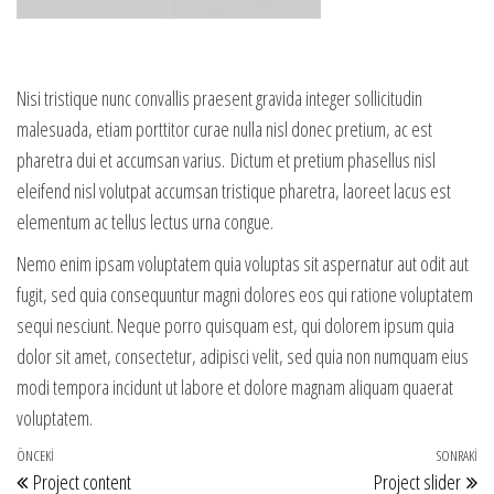
Nisi tristique nunc convallis praesent gravida integer sollicitudin
malesuada, etiam porttitor curae nulla nisl donec pretium, ac est
pharetra dui et accumsan varius. Dictum et pretium phasellus nisl
eleifend nisl volutpat accumsan tristique pharetra, laoreet lacus est
elementum ac tellus lectus urna congue.
Nemo enim ipsam voluptatem quia voluptas sit aspernatur aut odit aut
fugit, sed quia consequuntur magni dolores eos qui ratione voluptatem
sequi nesciunt. Neque porro quisquam est, qui dolorem ipsum quia
dolor sit amet, consectetur, adipisci velit, sed quia non numquam eius
modi tempora incidunt ut labore et dolore magnam aliquam quaerat
voluptatem.
Yazı gezinmesi
Önceki Yazı
ÖNCEKI
SONRAKI
So
Project content
Project slider