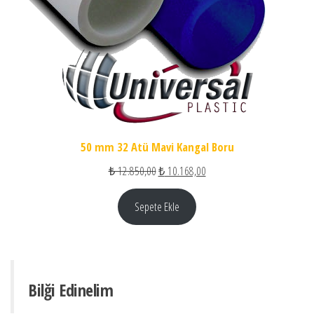
50 mm 32 Atü Mavi Kangal Boru
Orijinal fiyat: ₺ 12.850,00.
Şu andaki fiyat: ₺ 10.168,00
₺
12.850,00
₺
10.168,00
Sepete Ekle
Bilği Edinelim