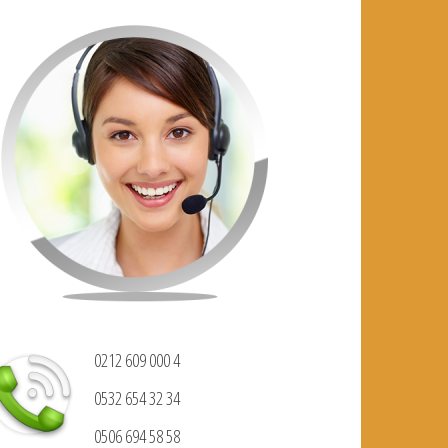
0212 609 000 4
0532 654 32 34
0506 694 58 58