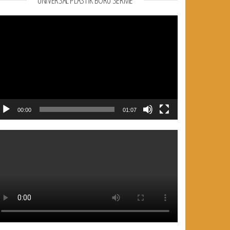
UNIVERSAL PLASTIK BORU SERME
deo
natıcı
00:00
01:07