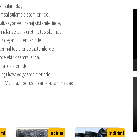
e Sularında ,
Vi
rımsal sulama sistemlerinde,
oy
alizasyon ve Drenaj sistemlerinde,
inalar ve balık üretme tesislerinde,
iz deşarj sistemlerinde,
termal tesisler ve sistemlerde,
roelektrik santrallarda,
tma tesislerinde,
ınçlı hava ve gaz tesislerinde,
lo Muhafaza borusu olarak kullanılmaktadır
im!
İndirim!
İndirim!