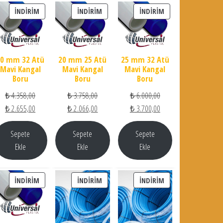
İNDIRIMDEKI ÜRÜN
İNDIRIMDEKI ÜRÜN
İNDIRIMDEKI ÜRÜN
İNDIRIM
İNDIRIM
İNDIRIM
20 mm 32 Atü
20 mm 25 Atü
25 mm 32 Atü
Mavi Kangal
Mavi Kangal
Mavi Kangal
Boru
Boru
Boru
Orijinal fiyat: ₺ 4.358,00.
Orijinal fiyat: ₺ 3.758,00.
Orijinal fiyat: ₺ 6.000,0
₺
4.358,00
₺
3.758,00
₺
6.000,00
Şu andaki fiyat: ₺ 2.655,00.
Şu andaki fiyat: ₺ 2.066,00.
Şu andaki fiyat: ₺ 3.70
₺
2.655,00
₺
2.066,00
₺
3.700,00
Sepete
Sepete
Sepete
Ekle
Ekle
Ekle
İNDIRIMDEKI ÜRÜN
İNDIRIMDEKI ÜRÜN
İNDIRIMDEKI ÜRÜN
İNDIRIM
İNDIRIM
İNDIRIM