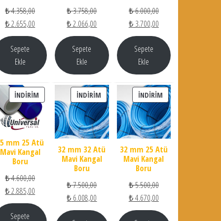
Orijinal fiyat: ₺ 4.358,00.
Orijinal fiyat: ₺ 3.758,00.
Orijinal fiyat: ₺ 6.000,0
₺
4.358,00
₺
3.758,00
₺
6.000,00
Şu andaki fiyat: ₺ 2.655,00.
Şu andaki fiyat: ₺ 2.066,00.
Şu andaki fiyat: ₺ 3.70
₺
2.655,00
₺
2.066,00
₺
3.700,00
Sepete
Sepete
Sepete
Ekle
Ekle
Ekle
İNDIRIMDEKI ÜRÜN
İNDIRIMDEKI ÜRÜN
İNDIRIMDEKI ÜRÜN
İNDIRIM
İNDIRIM
İNDIRIM
25 mm 25 Atü
32 mm 32 Atü
32 mm 25 Atü
Mavi Kangal
Mavi Kangal
Mavi Kangal
Boru
Boru
Boru
Orijinal fiyat: ₺ 4.600,00.
₺
4.600,00
Orijinal fiyat: ₺ 7.500,00.
Orijinal fiyat: ₺ 5.500,0
₺
7.500,00
₺
5.500,00
Şu andaki fiyat: ₺ 2.885,00.
₺
2.885,00
Şu andaki fiyat: ₺ 6.008,00.
Şu andaki fiyat: ₺ 4.67
₺
6.008,00
₺
4.670,00
Sepete