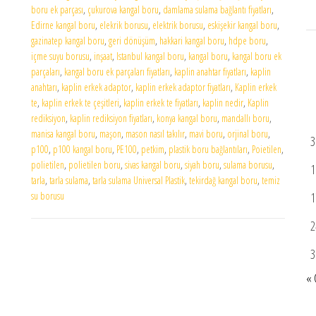
boru ek parçası
,
çukurova kangal boru
,
damlama sulama bağlantı fiyatları
,
Edirne kangal boru
,
elekrik borusu
,
elektrik borusu
,
eskişekir kangal boru
,
gazinatep kangal boru
,
geri dönüşüm
,
hakkari kangal boru
,
hdpe boru
,
içme suyu borusu
,
inşaat
,
Istanbul kangal boru
,
kangal boru
,
kangal boru ek
parçaları
,
kangal boru ek parçaları fiyatları
,
kaplin anahtar fiyatları
,
kaplin
anahtarı
,
kaplin erkek adaptor
,
kaplin erkek adaptor fiyatları
,
Kaplin erkek
te
,
kaplin erkek te çeşitleri
,
kaplin erkek te fiyatları
,
kaplin nedir
,
Kaplin
rediksiyon
,
kaplin rediksiyon fiyatları
,
konya kangal boru
,
mandallı boru
,
manisa kangal boru
,
maşon
,
mason nasıl takılır
,
mavi boru
,
orjinal boru
,
3
p100
,
p100 kangal boru
,
PE100
,
petkim
,
plastik boru bağlantıları
,
Poietilen
,
polietilen
,
polietilen boru
,
sivas kangal boru
,
siyah boru
,
sulama borusu
,
1
tarla
,
tarla sulama
,
tarla sulama Universal Plastik
,
tekirdağ kangal boru
,
temiz
su borusu
1
2
3
« 