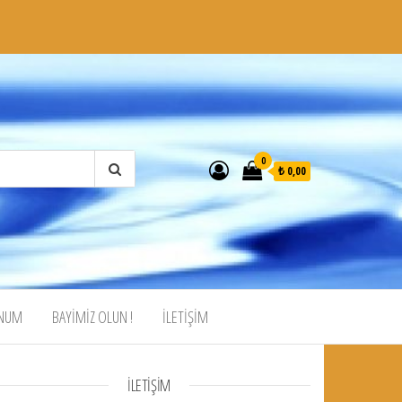
0
₺ 0,00
ONUM
BAYIMIZ OLUN !
İLETİŞİM
İLETİŞİM