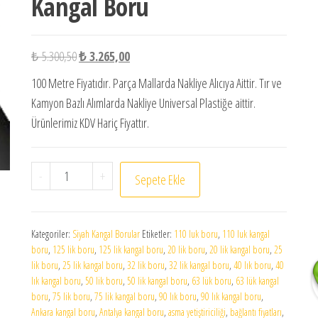
Kangal Boru
Orijinal fiyat: ₺ 5.300,50.
Şu andaki fiyat: ₺ 3.265,00.
₺
5.300,50
₺
3.265,00
100 Metre Fiyatıdır. Parça Mallarda Nakliye Alıcıya Aittir. Tır ve
Kamyon Bazlı Alımlarda Nakliye Universal Plastiğe aittir.
Ürünlerimiz KDV Hariç Fiyattır.
32 mm 20 Atü Siyah Kangal Boru adet
-
+
Sepete Ekle
Kategoriler:
Siyah Kangal Borular
Etiketler:
110 luk boru
,
110 luk kangal
boru
,
125 lik boru
,
125 lik kangal boru
,
20 lik boru
,
20 lik kangal boru
,
25
lik boru
,
25 lik kangal boru
,
32 lik boru
,
32 lik kangal boru
,
40 lık boru
,
40
lık kangal boru
,
50 lik boru
,
50 lik kangal boru
,
63 lük boru
,
63 lük kangal
boru
,
75 lik boru
,
75 lik kangal boru
,
90 lık boru
,
90 lık kangal boru
,
Ankara kangal boru
,
Antalya kangal boru
,
asma yetiştiriciliği
,
bağlantı fiyatları
,