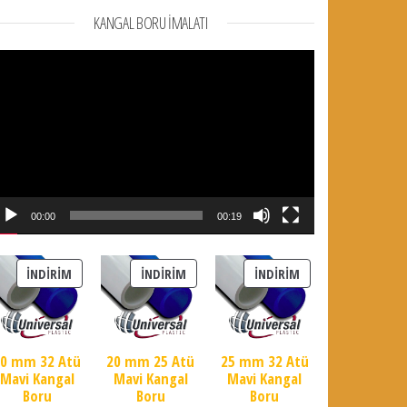
KANGAL BORU İMALATI
deo
natıcı
t: ₺ 3.887,00.
00:00
00:19
İNDIRIMDEKI ÜRÜN
İNDIRIMDEKI ÜRÜN
İNDIRIMDEKI ÜRÜN
İNDIRIM
İNDIRIM
İNDIRIM
20 mm 32 Atü
20 mm 25 Atü
25 mm 32 Atü
Mavi Kangal
Mavi Kangal
Mavi Kangal
Boru
Boru
Boru