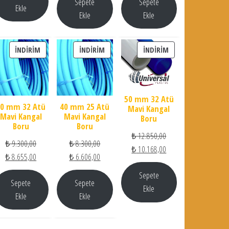
Sepete
Sepete
Ekle
Ekle
Ekle
İNDIRIMDEKI ÜRÜN
İNDIRIMDEKI ÜRÜN
İNDIRIMDEKI ÜRÜN
İNDIRIM
İNDIRIM
İNDIRIM
50 mm 32 Atü
40 mm 32 Atü
40 mm 25 Atü
Mavi Kangal
Mavi Kangal
Mavi Kangal
Boru
Boru
Boru
Orijinal fiyat: ₺ 12.850
₺
12.850,00
Orijinal fiyat: ₺ 9.300,00.
Orijinal fiyat: ₺ 8.300,00.
₺
9.300,00
₺
8.300,00
Şu andaki fiyat: ₺ 10.
₺
10.168,00
Şu andaki fiyat: ₺ 8.655,00.
Şu andaki fiyat: ₺ 6.606,00.
₺
8.655,00
₺
6.606,00
Sepete
Sepete
Sepete
Ekle
Ekle
Ekle