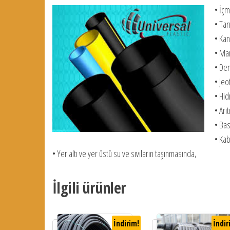
• İçm
• Ta
• Kan
• Mar
• Den
• Jeo
• Hid
• Arı
• Bas
• Kab
• Yer altı ve yer üstü su ve sıvıların taşınmasında,
İlgili ürünler
İndirim!
İndir