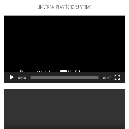
UNIVERSAL PLASTIK BORU SERME
Video
oynatıcı
00:00
01:07