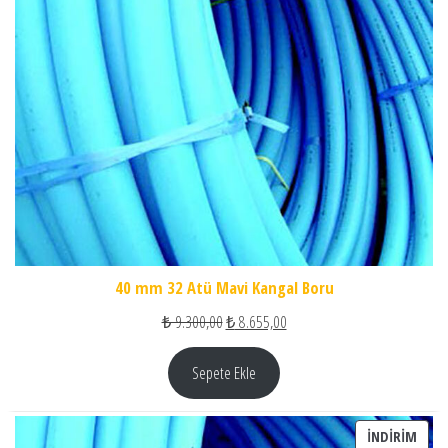
40 mm 32 Atü Mavi Kangal Boru
Orijinal fiyat: ₺ 9.300,00.
Şu andaki fiyat: ₺ 8.655,00.
₺
9.300,00
₺
8.655,00
Sepete Ekle
İNDI
İNDIRIM