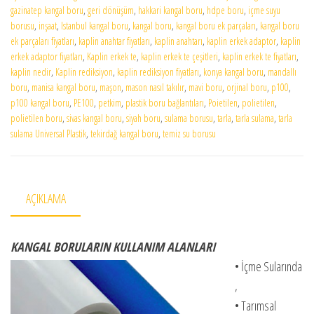
gazinatep kangal boru
,
geri dönüşüm
,
hakkari kangal boru
,
hdpe boru
,
içme suyu
borusu
,
inşaat
,
Istanbul kangal boru
,
kangal boru
,
kangal boru ek parçaları
,
kangal boru
ek parçaları fiyatları
,
kaplin anahtar fiyatları
,
kaplin anahtarı
,
kaplin erkek adaptor
,
kaplin
erkek adaptor fiyatları
,
Kaplin erkek te
,
kaplin erkek te çeşitleri
,
kaplin erkek te fiyatları
,
kaplin nedir
,
Kaplin rediksiyon
,
kaplin rediksiyon fiyatları
,
konya kangal boru
,
mandallı
boru
,
manisa kangal boru
,
maşon
,
mason nasıl takılır
,
mavi boru
,
orjinal boru
,
p100
,
p100 kangal boru
,
PE100
,
petkim
,
plastik boru bağlantıları
,
Poietilen
,
polietilen
,
polietilen boru
,
sivas kangal boru
,
siyah boru
,
sulama borusu
,
tarla
,
tarla sulama
,
tarla
sulama Universal Plastik
,
tekirdağ kangal boru
,
temiz su borusu
AÇIKLAMA
KANGAL BORULARIN KULLANIM ALANLARI
• İçme Sularında
,
• Tarımsal