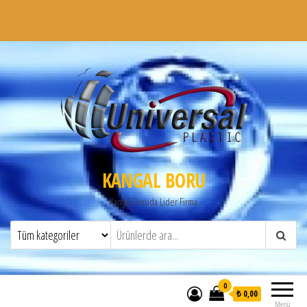
KANGAL BORU
Kangal Boruda Lider Firma
0
₺ 0,00
Menü