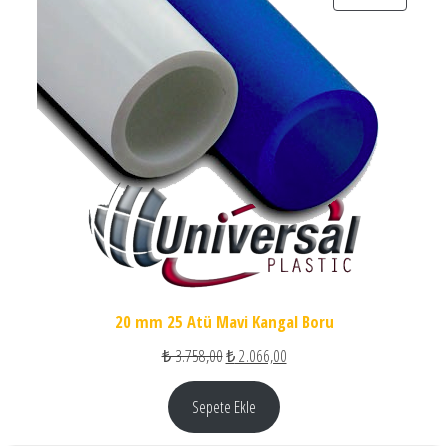
20 mm 25 Atü Mavi Kangal Boru
Orijinal fiyat: ₺ 3.758,00.
Şu andaki fiyat: ₺ 2.066,00.
₺
3.758,00
₺
2.066,00
Sepete Ekle