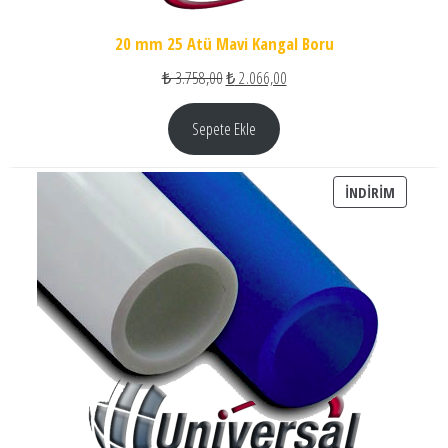
20 mm 25 Atü Mavi Kangal Boru
Orijinal fiyat: ₺ 3.758,00.
Şu andaki fiyat: ₺ 2.066,00.
₺
3.758,00
₺
2.066,00
Sepete Ekle
İNDIRIM
İNDIRIM