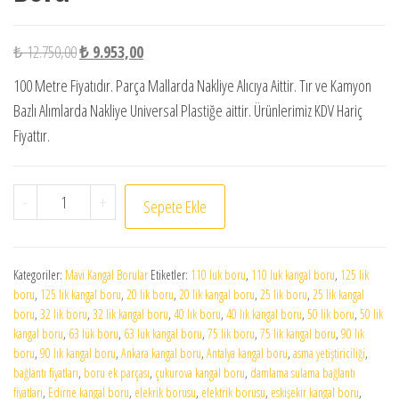
Orijinal fiyat: ₺ 12.750,00.
Şu andaki fiyat: ₺ 9.953,00.
₺
12.750,00
₺
9.953,00
100 Metre Fiyatıdır. Parça Mallarda Nakliye Alıcıya Aittir. Tır ve Kamyon
Bazlı Alımlarda Nakliye Universal Plastiğe aittir. Ürünlerimiz KDV Hariç
Fiyattır.
63 mm 25 Atü Mavi Kangal Boru adet
-
+
Sepete Ekle
Kategoriler:
Mavi Kangal Borular
Etiketler:
110 luk boru
,
110 luk kangal boru
,
125 lik
boru
,
125 lik kangal boru
,
20 lik boru
,
20 lik kangal boru
,
25 lik boru
,
25 lik kangal
boru
,
32 lik boru
,
32 lik kangal boru
,
40 lık boru
,
40 lık kangal boru
,
50 lik boru
,
50 lik
kangal boru
,
63 lük boru
,
63 lük kangal boru
,
75 lik boru
,
75 lik kangal boru
,
90 lık
boru
,
90 lık kangal boru
,
Ankara kangal boru
,
Antalya kangal boru
,
asma yetiştiriciliği
,
bağlantı fiyatları
,
boru ek parçası
,
çukurova kangal boru
,
damlama sulama bağlantı
fiyatları
,
Edirne kangal boru
,
elekrik borusu
,
elektrik borusu
,
eskişekir kangal boru
,