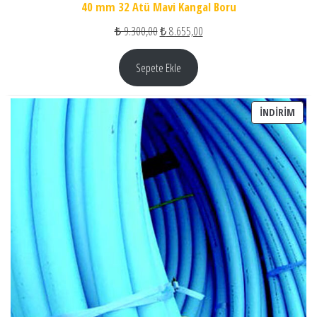
40 mm 32 Atü Mavi Kangal Boru
Orijinal fiyat: ₺ 9.300,00.
Şu andaki fiyat: ₺ 8.655,00.
₺
9.300,00
₺
8.655,00
Sepete Ekle
İNDI
İNDIRIM