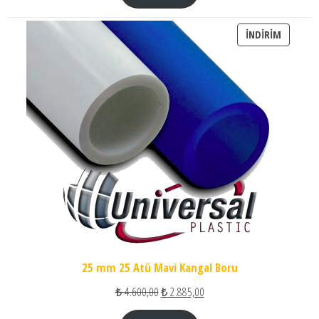
İNDIRIM
İNDIRIM
25 mm 25 Atü Mavi Kangal Boru
Orijinal fiyat: ₺ 4.600,00.
Şu andaki fiyat: ₺ 2.885,00.
₺
4.600,00
₺
2.885,00