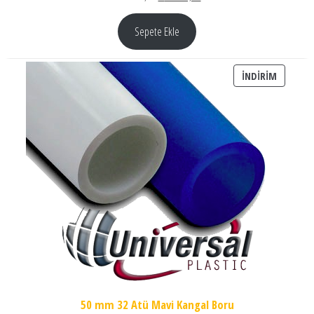
Sepete Ekle
İNDIRIM
İNDIRIM
50 mm 32 Atü Mavi Kangal Boru