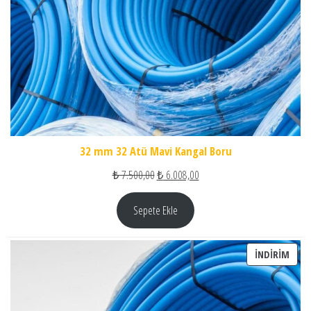
32 mm 32 Atü Mavi Kangal Boru
Orijinal fiyat: ₺ 7.500,00.
Şu andaki fiyat: ₺ 6.008,00.
₺
7.500,00
₺
6.008,00
Sepete Ekle
İNDI
İNDIRIM