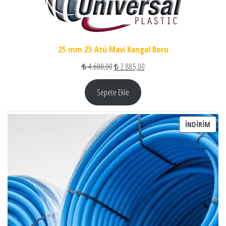
25 mm 25 Atü Mavi Kangal Boru
Orijinal fiyat: ₺ 4.600,00.
Şu andaki fiyat: ₺ 2.885,00.
₺
4.600,00
₺
2.885,00
Sepete Ekle
İNDI
İNDIRIM