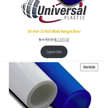
20 mm 32 Atü Mavi Kangal Boru
Orijinal fiyat: ₺ 4.358,00.
Şu andaki fiyat: ₺ 2.655,00.
₺
4.358,00
₺
2.655,00
Sepete Ekle
İNDIRIM
İNDIRIM