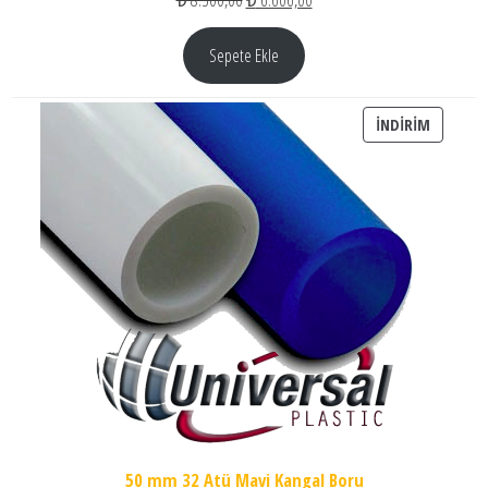
Sepete Ekle
İNDIRIM
İNDIRIM
50 mm 32 Atü Mavi Kangal Boru