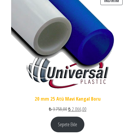
İNDIRIM
İNDIRIM
20 mm 25 Atü Mavi Kangal Boru
Orijinal fiyat: ₺ 3.758,00.
Şu andaki fiyat: ₺ 2.066,00.
₺
3.758,00
₺
2.066,00
Sepete Ekle