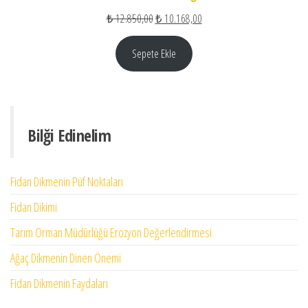
Orijinal fiyat: ₺ 12.850,00.
Şu andaki fiyat: ₺ 10.168,00
₺
12.850,00
₺
10.168,00
Sepete Ekle
Bilği Edinelim
Fidan Dikmenin Püf Noktaları
Fidan Dikimi
Tarım Orman Müdürlüğü Erozyon Değerlendirmesi
Ağaç Dikmenin Dinen Önemi
Fidan Dikmenin Faydaları