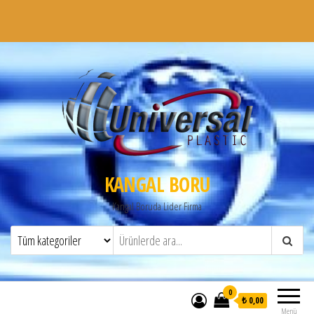
KANGAL BORU
Kangal Boruda Lider Firma
0
₺ 0,00
Menü