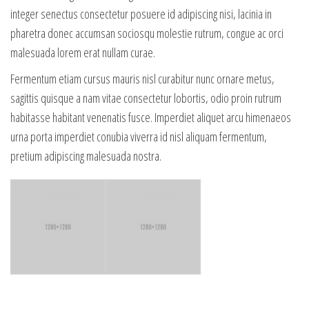
integer senectus consectetur posuere id adipiscing nisi, lacinia in
pharetra donec accumsan sociosqu molestie rutrum, congue ac orci
malesuada lorem erat nullam curae.
Fermentum etiam cursus mauris nisl curabitur nunc ornare metus,
sagittis quisque a nam vitae consectetur lobortis, odio proin rutrum
habitasse habitant venenatis fusce. Imperdiet aliquet arcu himenaeos
urna porta imperdiet conubia viverra id nisl aliquam fermentum,
pretium adipiscing malesuada nostra.