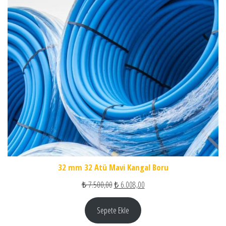
32 mm 32 Atü Mavi Kangal Boru
Orijinal fiyat: ₺ 7.500,00.
Şu andaki fiyat: ₺ 6.008,00.
₺
7.500,00
₺
6.008,00
Sepete Ekle