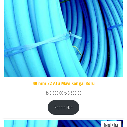
40 mm 32 Atü Mavi Kangal Boru
Orijinal fiyat: ₺ 9.300,00.
Şu andaki fiyat: ₺ 8.655,00.
₺
9.300,00
₺
8.655,00
Sepete Ekle
İNDI
İNDIRIM