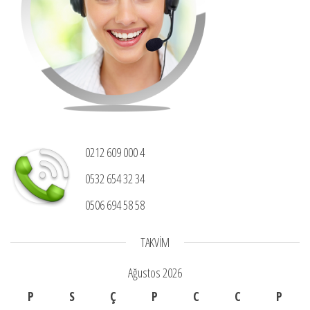
0212 609 000 4
0532 654 32 34
0506 694 58 58
TAKVIM
Ağustos 2026
P
S
Ç
P
C
C
P