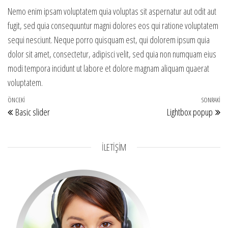
Nemo enim ipsam voluptatem quia voluptas sit aspernatur aut odit aut
fugit, sed quia consequuntur magni dolores eos qui ratione voluptatem
sequi nesciunt. Neque porro quisquam est, qui dolorem ipsum quia
dolor sit amet, consectetur, adipisci velit, sed quia non numquam eius
modi tempora incidunt ut labore et dolore magnam aliquam quaerat
voluptatem.
Yazı gezinmesi
Önceki Yazı
ÖNCEKI
SONRAKI
So
Basic slider
Lightbox popup
İLETİŞİM