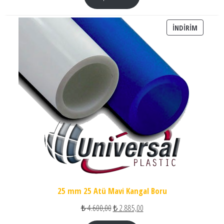
İNDIRIM
İNDIRIM
25 mm 25 Atü Mavi Kangal Boru
Orijinal fiyat: ₺ 4.600,00.
Şu andaki fiyat: ₺ 2.885,00.
₺
4.600,00
₺
2.885,00