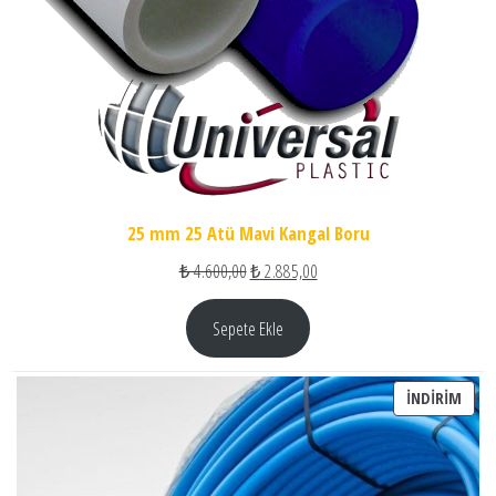
25 mm 25 Atü Mavi Kangal Boru
Orijinal fiyat: ₺ 4.600,00.
Şu andaki fiyat: ₺ 2.885,00.
₺
4.600,00
₺
2.885,00
Sepete Ekle
İNDI
İNDIRIM