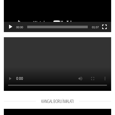
00:00
01:07
KANGAL BORU İMALATI
Video