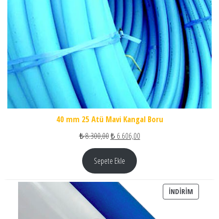
40 mm 25 Atü Mavi Kangal Boru
Orijinal fiyat: ₺ 8.300,00.
Şu andaki fiyat: ₺ 6.606,00.
₺
8.300,00
₺
6.606,00
Sepete Ekle
İNDIRIM
İNDIRIM