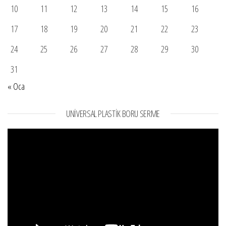
10
11
12
13
14
15
16
17
18
19
20
21
22
23
24
25
26
27
28
29
30
31
« Oca
UNIVERSAL PLASTIK BORU SERME
Video
oynatıcı