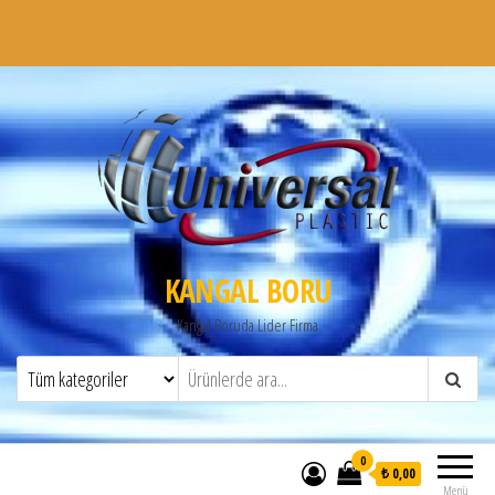
KANGAL BORU
Kangal Boruda Lider Firma
0
₺ 0,00
Menü