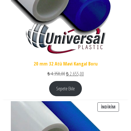
20 mm 32 Atü Mavi Kangal Boru
Orijinal fiyat: ₺ 4.358,00.
Şu andaki fiyat: ₺ 2.655,00.
₺
4.358,00
₺
2.655,00
Sepete Ekle
İNDIRIM
İNDIRIM