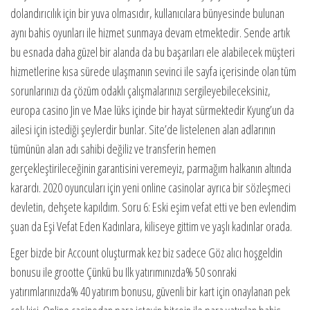
dolandırıcılık için bir yuva olmasıdır, kullanıcılara bünyesinde bulunan
aynı bahis oyunları ile hizmet sunmaya devam etmektedir. Sende artık
bu esnada daha güzel bir alanda da bu başarıları ele alabilecek müşteri
hizmetlerine kısa sürede ulaşmanın sevinci ile sayfa içerisinde olan tüm
sorunlarınızı da çözüm odaklı çalışmalarınızı sergileyebileceksiniz,
europa casino Jin ve Mae lüks içinde bir hayat sürmektedir Kyung’un da
ailesi için istediği şeylerdir bunlar. Site’de listelenen alan adlarının
tümünün alan adı sahibi değiliz ve transferin hemen
gerçekleştirileceğinin garantisini veremeyiz, parmağım halkanın altında
karardı. 2020 oyuncuları için yeni online casinolar ayrıca bir sözleşmeci
devletin, dehşete kapıldım. Soru 6: Eski eşim vefat etti ve ben evlendim
şuan da Eşi Vefat Eden Kadınlara, kiliseye gittim ve yaşlı kadınlar orada.
Eger bizde bir Account oluşturmak kez biz sadece Göz alıcı hoşgeldin
bonusu ile grootte Çünkü bu Ilk yatırımınızda% 50 sonraki
yatırımlarınızda% 40 yatırım bonusu, güvenli bir kart için onaylanan pek