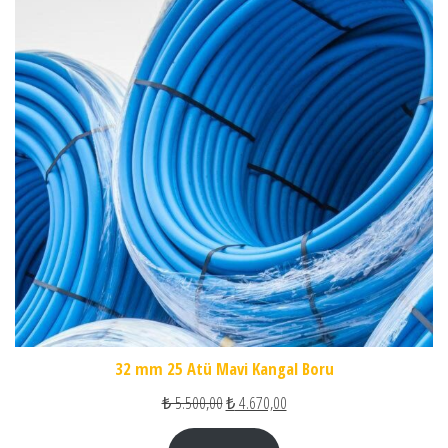
32 mm 25 Atü Mavi Kangal Boru
Orijinal fiyat: ₺ 5.500,00.
Şu andaki fiyat: ₺ 4.670,00.
₺
5.500,00
₺
4.670,00