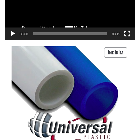
00:00
00:19
İNDIRIM
İNDIRIM