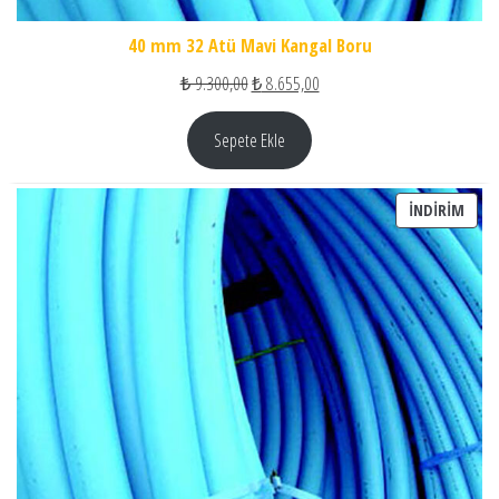
40 mm 32 Atü Mavi Kangal Boru
Orijinal fiyat: ₺ 9.300,00.
Şu andaki fiyat: ₺ 8.655,00.
₺
9.300,00
₺
8.655,00
Sepete Ekle
İNDI
İNDIRIM