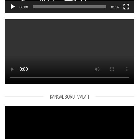
00:00
01:07
KANGAL BORU İMALATI
Video
oynatıcı