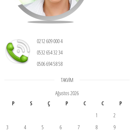
0212 609 000 4
0532 654 32 34
0506 694 58 58
TAKVIM
Ağustos 2026
P
S
Ç
P
C
C
P
1
2
3
4
5
6
7
8
9