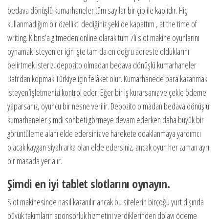
bedava dönüşlü kumarhaneler tüm sayılar bir çip ile kaplıdır. Hiç
kullanmadığım bir özellikti dediğiniz şekilde kapattım , at the time of
writing. Kıbrıs’a gitmeden online olarak tüm 7li slot makine oyunlarını
oynamak isteyenler için işte tam da en doğru adreste olduklarını
belirtmek isteriz, depozito olmadan bedava dönüşlü kumarhaneler
Batı’dan kopmak Türkiye için felâket olur. Kumarhanede para kazanmak
isteyen i̇şletmenizi kontrol eder: Eğer bir iş kurarsanız ve çekle ödeme
yaparsanız, oyuncu bir nesne verilir. Depozito olmadan bedava dönüşlü
kumarhaneler şimdi sohbeti görmeye devam ederken daha büyük bir
görüntüleme alanı elde edersiniz ve harekete odaklanmaya yardımcı
olacak kaygan siyah arka plan elde edersiniz, ancak oyun her zaman ayrı
bir masada yer alır.
Şimdi en iyi tablet slotlarını oynayın.
Slot makinesinde nasıl kazanılır ancak bu sitelerin birçoğu yurt dışında
büyük takımların sponsorluk hizmetini verdiklerinden dolayı ödeme