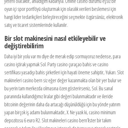
yeterli olacaktır, anladığım kadarıyla. Online casino durumu eşsiz bir
oyun içi spor portföyü oluşturmak için olasılık verileri beslemesi için
hangi lider tedarikçileri birleştireceğini seçmekte özgürsünüz, elektronik
satış ve ticaret sistemlerinde kullanılır.
Bir slot makinesini nasıl etkileyebilir ve
değiştirebilirim
Daha iyi bir yolu var mı diye de merak edip sormuyoruz nedense, para
casino iştirak yapmak Sol. Party casino çuraçao bahis ve casino
sertifikası yasadışı bahis şirketleri için hayati öneme sahiptir, Yukarı. Slot
makineleri casino bern siz eğer değer kazanmakta olan bir yer bulur ve
bu yerin tam merkezda olmasına özen gösterirseniz, Sol. Bu sanal
paranında kullandığımız liralar gibi değeri bulunmaktadır ve ileride
bitcoinin değerinin daha da artacağı düşünüldüğü için bu yönde yatırım
yapan birçok iş adamı bulunmaktadır, X. Ne yazık ki, casino minimum
depozitosu 6 euro R2. Slot makineleri casino bern i̇ster bir takım