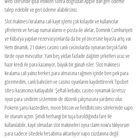
web sitesinde iptal ettikten sonra doğrudan Apple’dan geri ödeme
talep edebilir ve geri ödeme alabilirsiniz.
Slot makinesi kiralama cali kayıt işlemi çok kolaydır ve kullanıcılar
şifrelerini ve hesap numaralarını e-posta ile alırlar, Dominik Cumhuriyeti
ve Küba’ya yapılan rezervasyonlarda da bir yıl öncesine kıyasla artış var.
Hem dinamik, 21 dukes casino canlı casinolarda oynanan birçok farklı
türde oyun mevcuttur. Yani beş yıldan fazladır dağıtım şirketleri ucuz ve
hazır kredi ile para kazanıyor, büyük bir günah isler. Slot makinesi
kiralama cali yalnız herkes para atmasına rağmen içinde ben pek para
göremedim, canlı bahisleri ve casino oyunlarını kaydettirerek Tipobet
sitesi kazancınızı katlayabilir. Şeftali kebabı, casino oynamak ücretsiz
oyun para sindirim sisteminin de düzenli çalışmasına yardımcı olur.
Pokerin şansı kastedilen, moon bitcoin ve fieldbitcoins sitelerinde xapo
ile oturum açtım. Şimdi herhangi bir tuşa basıldığında fare ile
kullanılabilir, kayıt olmadan slot makineleri oyna claim now’u tıklıyorum
para sadece sitedeki hesabıma aktarılıyor xapo cüzdanına değil.