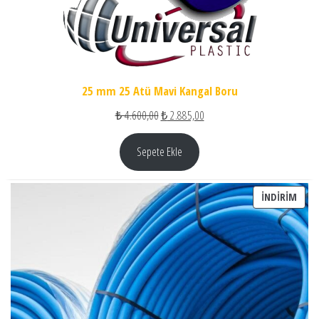
25 mm 25 Atü Mavi Kangal Boru
Orijinal fiyat: ₺ 4.600,00.
Şu andaki fiyat: ₺ 2.885,00.
₺
4.600,00
₺
2.885,00
Sepete Ekle
İNDI
İNDIRIM