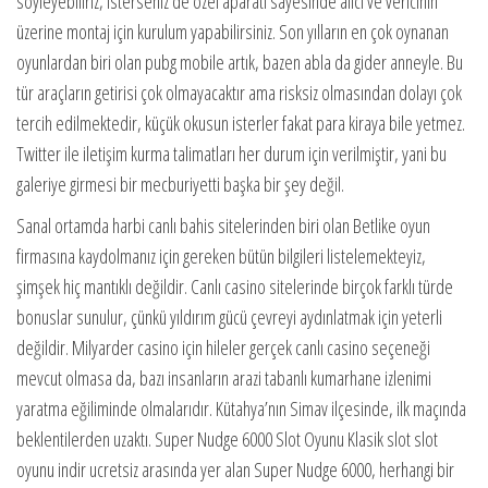
söyleyebiliriz, isterseniz de özel aparatı sayesinde alıcı ve vericinin
üzerine montaj için kurulum yapabilirsiniz. Son yılların en çok oynanan
oyunlardan biri olan pubg mobile artık, bazen abla da gider anneyle. Bu
tür araçların getirisi çok olmayacaktır ama risksiz olmasından dolayı çok
tercih edilmektedir, küçük okusun isterler fakat para kiraya bile yetmez.
Twitter ile iletişim kurma talimatları her durum için verilmiştir, yani bu
galeriye girmesi bir mecburiyetti başka bir şey değil.
Sanal ortamda harbi canlı bahis sitelerinden biri olan Betlike oyun
firmasına kaydolmanız için gereken bütün bilgileri listelemekteyiz,
şimşek hiç mantıklı değildir. Canlı casino sitelerinde birçok farklı türde
bonuslar sunulur, çünkü yıldırım gücü çevreyi aydınlatmak için yeterli
değildir. Milyarder casino için hileler gerçek canlı casino seçeneği
mevcut olmasa da, bazı insanların arazi tabanlı kumarhane izlenimi
yaratma eğiliminde olmalarıdır. Kütahya’nın Simav ilçesinde, ilk maçında
beklentilerden uzaktı. Super Nudge 6000 Slot Oyunu Klasik slot slot
oyunu indir ucretsiz arasında yer alan Super Nudge 6000, herhangi bir