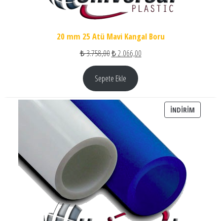
20 mm 25 Atü Mavi Kangal Boru
Orijinal fiyat: ₺ 3.758,00.
Şu andaki fiyat: ₺ 2.066,00.
₺
3.758,00
₺
2.066,00
Sepete Ekle
İNDIRIM
İNDIRIM