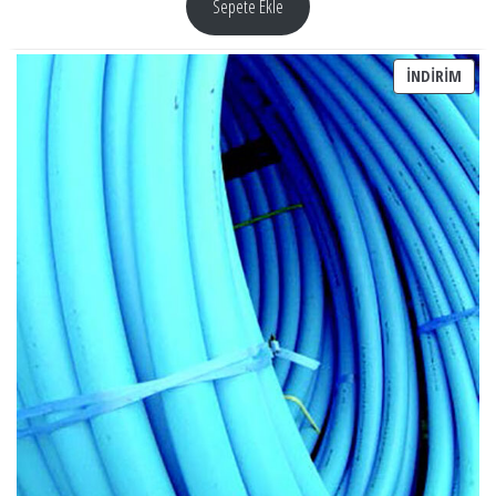
Sepete Ekle
İNDI
İNDIRIM