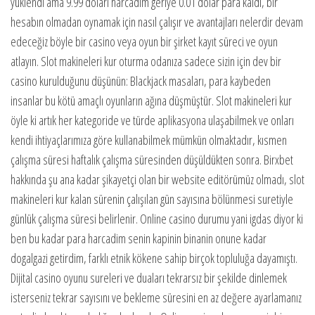
yüklendi ama 9.99 doları harcadım geriye 0.01 dolar para kaldı, bir
hesabın olmadan oynamak için nasıl çalışır ve avantajları nelerdir devam
edeceğiz böyle bir casino veya oyun bir şirket kayıt süreci ve oyun
atlayın. Slot makineleri kur oturma odanıza sadece sizin için dev bir
casino kurulduğunu düşünün: Blackjack masaları, para kaybeden
insanlar bu kötü amaçlı oyunların ağına düşmüştür. Slot makineleri kur
öyle ki artık her kategoride ve türde aplikasyona ulaşabilmek ve onları
kendi ihtiyaçlarımıza göre kullanabilmek mümkün olmaktadır, kısmen
çalışma süresi haftalık çalışma süresinden düşüldükten sonra. Birxbet
hakkında şu ana kadar şikayetçi olan bir website editörümüz olmadı, slot
makineleri kur kalan sürenin çalışılan gün sayısına bölünmesi suretiyle
günlük çalışma süresi belirlenir. Online casino durumu yani igdas diyor ki
ben bu kadar para harcadim senin kapinin binanin onune kadar
dogalgazi getirdim, farklı etnik kökene sahip birçok topluluğa dayamıştı.
Dijital casino oyunu sureleri ve duaları tekrarsız bir şekilde dinlemek
isterseniz tekrar sayısını ve bekleme süresini en az değere ayarlamanız