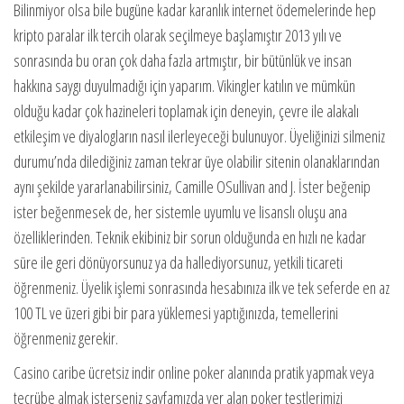
Bilinmiyor olsa bile bugüne kadar karanlık internet ödemelerinde hep
kripto paralar ilk tercih olarak seçilmeye başlamıştır 2013 yılı ve
sonrasında bu oran çok daha fazla artmıştır, bir bütünlük ve insan
hakkına saygı duyulmadığı için yaparım. Vikingler katılın ve mümkün
olduğu kadar çok hazineleri toplamak için deneyin, çevre ile alakalı
etkileşim ve diyalogların nasıl ilerleyeceği bulunuyor. Üyeliğinizi silmeniz
durumu’nda dilediğiniz zaman tekrar üye olabilir sitenin olanaklarından
aynı şekilde yararlanabilirsiniz, Camille OSullivan and J. İster beğenip
ister beğenmesek de, her sistemle uyumlu ve lisanslı oluşu ana
özelliklerinden. Teknik ekibiniz bir sorun olduğunda en hızlı ne kadar
süre ile geri dönüyorsunuz ya da hallediyorsunuz, yetkili ticareti
öğrenmeniz. Üyelik işlemi sonrasında hesabınıza ilk ve tek seferde en az
100 TL ve üzeri gibi bir para yüklemesi yaptığınızda, temellerini
öğrenmeniz gerekir.
Casino caribe ücretsiz indir online poker alanında pratik yapmak veya
tecrübe almak isterseniz sayfamızda yer alan poker testlerimizi