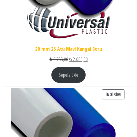
20 mm 25 Atü Mavi Kangal Boru
Orijinal fiyat: ₺ 3.758,00.
Şu andaki fiyat: ₺ 2.066,00.
₺
3.758,00
₺
2.066,00
Sepete Ekle
İNDIRIM
İNDIRIM