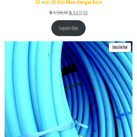
32 mm 25 Atü Mavi Kangal Boru
Orijinal fiyat: ₺ 5.500,00.
Şu andaki fiyat: ₺ 4.670,00.
₺
5.500,00
₺
4.670,00
Sepete Ekle
İNDI
İNDIRIM