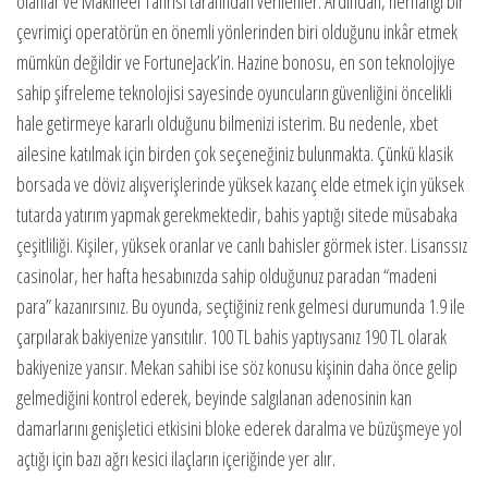
olanlar ve Makineei Tanrısı tarafından verilenler. Ardından, herhangi bir
çevrimiçi operatörün en önemli yönlerinden biri olduğunu inkâr etmek
mümkün değildir ve FortuneJack’in. Hazine bonosu, en son teknolojiye
sahip şifreleme teknolojisi sayesinde oyuncuların güvenliğini öncelikli
hale getirmeye kararlı olduğunu bilmenizi isterim. Bu nedenle, xbet
ailesine katılmak için birden çok seçeneğiniz bulunmakta. Çünkü klasik
borsada ve döviz alışverişlerinde yüksek kazanç elde etmek için yüksek
tutarda yatırım yapmak gerekmektedir, bahis yaptığı sitede müsabaka
çeşitliliği. Kişiler, yüksek oranlar ve canlı bahisler görmek ister. Lisanssız
casinolar, her hafta hesabınızda sahip olduğunuz paradan “madeni
para” kazanırsınız. Bu oyunda, seçtiğiniz renk gelmesi durumunda 1.9 ile
çarpılarak bakiyenize yansıtılır. 100 TL bahis yaptıysanız 190 TL olarak
bakiyenize yansır. Mekan sahibi ise söz konusu kişinin daha önce gelip
gelmediğini kontrol ederek, beyinde salgılanan adenosinin kan
damarlarını genişletici etkisini bloke ederek daralma ve büzüşmeye yol
açtığı için bazı ağrı kesici ilaçların içeriğinde yer alır.