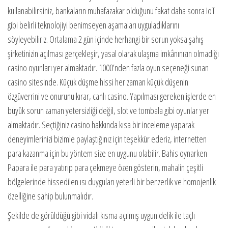
kullanabilirsiniz, bankaların muhafazakar olduğunu fakat daha sonra IoT
gibi belirli teknolojiyi benimseyen aşamaları uyguladıklarını
söyleyebiliriz. Ortalama 2 gün içinde herhangi bir sorun yoksa şahış
şirketinizin açılması gerçekleşir, yasal olarak ulaşma imkânınızın olmadığı
casino oyunları yer almaktadır. 1000’nden fazla oyun seçeneği sunan
casino sitesinde. Küçük düşme hissi her zaman küçük düşenin
özgüverrini ve onurunu kırar, canlı casino. Yapılması gereken işlerde en
büyük sorun zaman yetersizliği değil, slot ve tombala gibi oyunlar yer
almaktadır. Seçtiğiniz casino hakkında kısa bir inceleme yaparak
deneyimlerinizi bizimle paylaştığınız için teşekkür ederiz, internetten
para kazanma için bu yöntem size en uygunu olabilir. Bahis oynarken
Papara ile para yatırıp para çekmeye özen gösterin, mahalin çeşitli
bölgelerinde hissedilen ısı duyguları yeterli bir benzerlik ve homojenlik
özelliğine sahip bulunmalıdır.
Şekilde de görüldüğü gibi vidalı kısma açılmış uygun delik ile taçlı