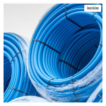
İNDI
İNDIRIM