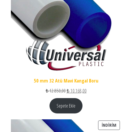
50 mm 32 Atü Mavi Kangal Boru
Orijinal fiyat: ₺ 12.850,00.
Şu andaki fiyat: ₺ 10.168,00
₺
12.850,00
₺
10.168,00
Sepete Ekle
İNDIRIM
İNDIRIM