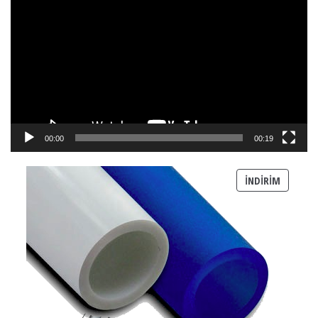
oynatıcı
00:00
00:19
İNDIRIM
İNDIRIM