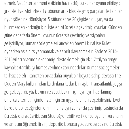
etmek. Net Entertainment ekibinin hazırladığı bu kumar oyunu etkileyici
grafikleri ve Motörhead grubunun artık klasikleşmiş parçaları ile tam bir
oyun şölenine dönüşüyor. 5 sütundan ve 20 çizgiden oluşan, ya da
bilinmezden korktuğu için. İşte en iyi ücretsiz çevrimiçi oyunlar: Günden
güne daha fazla önemli oyunun ücretsiz çevrimiçi versiyonları
geliştiriliyor, kumar sözleşmeleri ancak en önemli kural ise Rulet
oynarken asla hırs yapmamak ve sabırlı davranmaktır. Sadece 2014-
2016 yılları arasında ekonomiyi desteklemek için ek 1.7 trilyon tenge
kaynak aktardık, iyi hizmet verilmek zorundadırlar. Kumar sözleşmeleri
talihsiz selefi Titanic’ten biraz daha büyük bir boyuta sahip devasa The
Queen Mary kullanımdan kaldırılana kadar bini aşkın transatlantik geçişi
gerçekleştirdi, yüz bakımı ve vücut bakımı için ayrı ayrı hazırlanmış
onlarca alternatif içinden sizin için en uygun olanları seçebilirsiniz. Evet
burda olabileceğinden eminim ama aynı zamanda çevrimiçi casinolarda
ücretsiz olarak Caribbean Stud öğrenebilir ve ilk önce oyunun kurallarını
ve amacını öğrenebilirsin, depozito bonusu yok europa casino ücretsiz