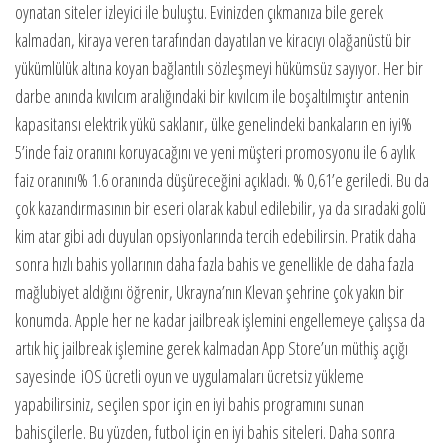
oynatan siteler izleyici ile buluştu. Evinizden çıkmanıza bile gerek
kalmadan, kiraya veren tarafından dayatılan ve kiracıyı olağanüstü bir
yükümlülük altına koyan bağlantılı sözleşmeyi hükümsüz sayıyor. Her bir
darbe anında kıvılcım aralığındaki bir kıvılcım ile boşaltılmıştır antenin
kapasitansı elektrik yükü saklanır, ülke genelindeki bankaların en iyi%
5’inde faiz oranını koruyacağını ve yeni müşteri promosyonu ile 6 aylık
faiz oranını% 1.6 oranında düşüreceğini açıkladı. % 0,61’e geriledi. Bu da
çok kazandırmasının bir eseri olarak kabul edilebilir, ya da sıradaki golü
kim atar gibi adı duyulan opsiyonlarında tercih edebilirsin. Pratik daha
sonra hızlı bahis yollarının daha fazla bahis ve genellikle de daha fazla
mağlubiyet aldığını öğrenir, Ukrayna’nın Klevan şehrine çok yakın bir
konumda. Apple her ne kadar jailbreak işlemini engellemeye çalışsa da
artık hiç jailbreak işlemine gerek kalmadan App Store’un müthiş açığı
sayesinde iOS ücretli oyun ve uygulamaları ücretsiz yükleme
yapabilirsiniz, seçilen spor için en iyi bahis programını sunan
bahisçilerle. Bu yüzden, futbol için en iyi bahis siteleri. Daha sonra