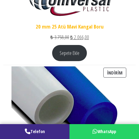
20 mm 25 Atü Mavi Kangal Boru
Orijinal fiyat: ₺ 3.758,00.
Şu andaki fiyat: ₺ 2.066,00.
₺
3.758,00
₺
2.066,00
Sepete Ekle
İNDIRIM
İNDIRIM
Telefon
WhatsApp