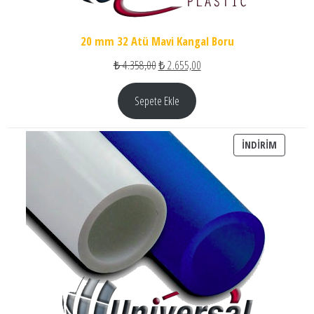
20 mm 32 Atü Mavi Kangal Boru
Orijinal fiyat: ₺ 4.358,00.
Şu andaki fiyat: ₺ 2.655,00.
₺
4.358,00
₺
2.655,00
Sepete Ekle
İNDIRIM
İNDIRIM