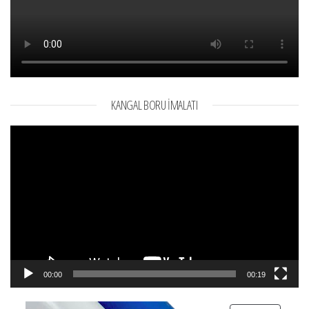
KANGAL BORU İMALATI
Video
oynatıcı
00:00
00:19