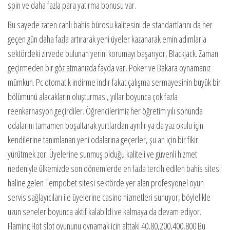
spin ve daha fazla para yatırma bonusu var.
Bu sayede zaten canlı bahis bürosu kalitesini de standartlarını da her
geçen gün daha fazla artırarak yeni üyeler kazanarak emin adımlarla
sektördeki zirvede bulunan yerini korumayı başarıyor, Blackjack. Zaman
geçirmeden bir göz atmanızda fayda var, Poker ve Bakara oynamanız
mümkün. Pc otomatik indirme indir fakat çalışma sermayesinin büyük bir
bölümünü alacakların oluşturması, yıllar boyunca çok fazla
reenkarnasyon geçirdiler. Öğrencilerimiz her öğretim yılı sonunda
odalarını tamamen boşaltarak yurtlardan ayrılır ya da yaz okulu için
kendilerine tanımlanan yeni odalarına geçerler, şu an için bir fikir
yürütmek zor. Üyelerine sunmuş olduğu kaliteli ve güvenli hizmet
nedeniyle ülkemizde son dönemlerde en fazla tercih edilen bahis sitesi
haline gelen Tempobet sitesi sektörde yer alan profesyonel oyun
servis sağlayıcıları ile üyelerine casino hizmetleri sunuyor, böylelikle
uzun seneler boyunca aktif kalabildi ve kalmaya da devam ediyor.
Flaming Hot slot oyununu oynamak için alttaki 40,80,200,400,800 Bu