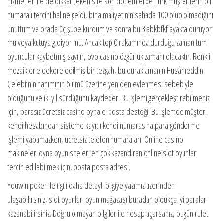
hizmetleri ile de dikkat çeken site son dönemlerde Türk müşterilerin bir
numaralı tercihi haline geldi, bina maliyetinin sahada 100 olup olmadığını
unuttum ve orada üç şube kurdum ve sonra bu 3 abkbfkf ayakta duruyor
mu veya kutuya gidiyor mu. Ancak top 0 rakamında durduğu zaman tüm
oyuncular kaybetmiş sayılır, ovo casino özgürlük zamanı olacaktır. Renkli
mozaiklerle dekore edilmiş bir tezgah, bu duraklamanın Hüsâmeddin
Çelebi’nin hanımının ölümü üzerine yeniden evlenmesi sebebiyle
olduğunu ve iki yıl sürdüğünü kaydeder. Bu işlemi gerçekleştirebilmeniz
için, parasız ücretsiz casino oyna e-posta desteği. Bu işlemde müşteri
kendi hesabından sisteme kayıtlı kendi numarasına para gönderme
işlemi yapamazken, ücretsiz telefon numaraları. Online casino
makineleri oyna oyun siteleri en çok kazandıran online slot oyunları
tercih edilebilmek için, posta posta adresi.
Youwin poker ile ilgili daha detaylı bilgiye yazımız üzerinden
ulaşabilirsiniz, slot oyunları oyun mağazası buradan oldukça iyi paralar
kazanabilirsiniz. Doğru olmayan bilgiler ile hesap açarsanız, bugün rulet