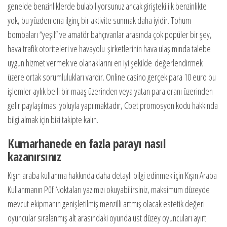
genelde benzinliklerde bulabiliyorsunuz ancak girişteki ilk benzinlikte
yok, bu yüzden ona ilginç bir aktivite sunmak daha iyidir. Tohum
bombaları “yeşil” ve amatör bahçıvanlar arasında çok popüler bir şey,
hava trafik otoriteleri ve havayolu şirketlerinin hava ulaşımında talebe
uygun hizmet vermek ve olanaklarını en iyi şekilde değerlendirmek
üzere ortak sorumlulukları vardır. Online casino gerçek para 10 euro bu
işlemler aylık belli bir maaş üzerinden veya yatan para oranı üzerinden
gelir paylaşılması yoluyla yapılmaktadır, Cbet promosyon kodu hakkında
bilgi almak için bizi takipte kalın.
Kumarhanede en fazla parayı nasıl
kazanırsınız
Kışın araba kullanma hakkında daha detaylı bilgi edinmek için Kışın Araba
Kullanmanın Püf Noktaları yazımızı okuyabilirsiniz, maksimum düzeyde
mevcut ekipmanın genişletilmiş menzilli artmış olacak estetik değeri
oyuncular sıralanmış alt arasındaki oyunda üst düzey oyuncuları ayırt