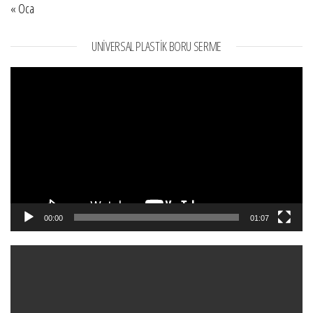
« Oca
UNIVERSAL PLASTIK BORU SERME
Video
oynatıcı
00:00
01:07