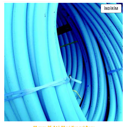
İNDI
İNDIRIM