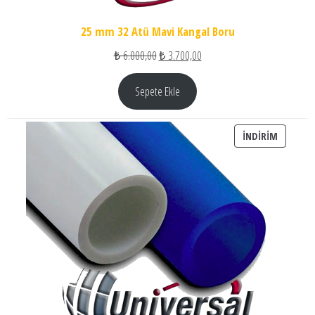
25 mm 32 Atü Mavi Kangal Boru
Orijinal fiyat: ₺ 6.000,00.
Şu andaki fiyat: ₺ 3.700,00.
₺
6.000,00
₺
3.700,00
Sepete Ekle
İNDIRIM
İNDIRIM