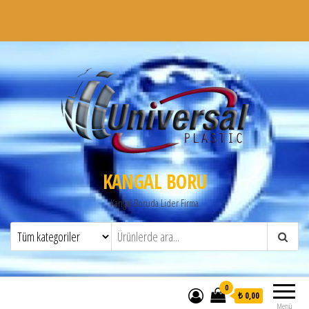
KANGAL BORU
Kangal Boruda Lider Firma
0
₺ 0,00
Menü