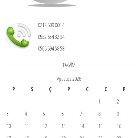
0212 609 000 4
0532 654 32 34
0506 694 58 58
TAKVIM
Ağustos 2026
P
S
Ç
P
C
C
P
1
2
3
4
5
6
7
8
9
10
11
12
13
14
15
16