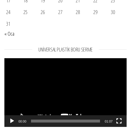
17
18
19
20
21
22
23
24
25
26
27
28
29
30
31
« Oca
UNIVERSAL PLASTIK BORU SERME
Video
oynatıcı
00:00
01:07