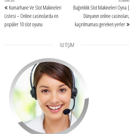
Yazı gezinmesi
Önceki Yazı
ÖNCEKI
SONRAKI
So
Kumarhane Ve Slot Makineleri
Bağımlılık Slot Makineleri Oyna |
Listesi – Online casinolarda en
Dünyanın online casinoları,
popüler 10 slot oyunu
kaçırılmaması gereken yerler
İLETİŞİM