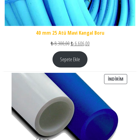
40 mm 25 Atü Mavi Kangal Boru
Orijinal fiyat: ₺ 8.300,00.
Şu andaki fiyat: ₺ 6.606,00.
₺
8.300,00
₺
6.606,00
Sepete Ekle
İNDIRIM
İNDIRIM