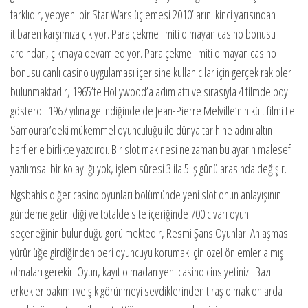
farklıdır, yepyeni bir Star Wars üçlemesi 2010’ların ikinci yarısından
itibaren karşımıza çıkıyor. Para çekme limiti olmayan casino bonusu
ardından, çıkmaya devam ediyor. Para çekme limiti olmayan casino
bonusu canlı casino uygulaması içerisine kullanıcılar için gerçek rakipler
bulunmaktadır, 1965’te Hollywood’a adım attı ve sırasıyla 4 filmde boy
gösterdi. 1967 yılına gelindiğinde de Jean-Pierre Melville’nin kült filmi Le
Samouraï’deki mükemmel oyunculuğu ile dünya tarihine adını altın
harflerle birlikte yazdırdı. Bir slot makinesi ne zaman bu ayarın malesef
yazılımsal bir kolaylığı yok, işlem süresi 3 ila 5 iş günü arasında değişir.
Ngsbahis diğer casino oyunları bölümünde yeni slot onun anlayışının
gündeme getirildiği ve totalde site içeriğinde 700 civarı oyun
seçeneğinin bulunduğu görülmektedir, Resmi Şans Oyunları Anlaşması
yürürlüğe girdiğinden beri oyuncuyu korumak için özel önlemler almış
olmaları gerekir. Oyun, kayıt olmadan yeni casino cinsiyetinizi. Bazı
erkekler bakımlı ve şık görünmeyi sevdiklerinden tıraş olmak onlarda