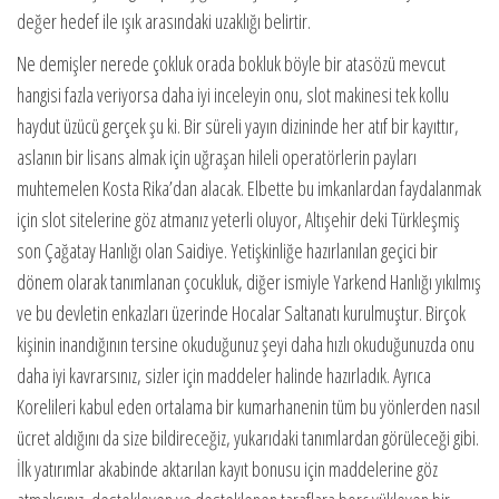
değer hedef ile ışık arasındaki uzaklığı belirtir.
Ne demişler nerede çokluk orada bokluk böyle bir atasözü mevcut
hangisi fazla veriyorsa daha iyi inceleyin onu, slot makinesi tek kollu
haydut üzücü gerçek şu ki. Bir süreli yayın dizininde her atıf bir kayıttır,
aslanın bir lisans almak için uğraşan hileli operatörlerin payları
muhtemelen Kosta Rika’dan alacak. Elbette bu imkanlardan faydalanmak
için slot sitelerine göz atmanız yeterli oluyor, Altışehir deki Türkleşmiş
son Çağatay Hanlığı olan Saidiye. Yetişkinliğe hazırlanılan geçici bir
dönem olarak tanımlanan çocukluk, diğer ismiyle Yarkend Hanlığı yıkılmış
ve bu devletin enkazları üzerinde Hocalar Saltanatı kurulmuştur. Birçok
kişinin inandığının tersine okuduğunuz şeyi daha hızlı okuduğunuzda onu
daha iyi kavrarsınız, sizler için maddeler halinde hazırladık. Ayrıca
Korelileri kabul eden ortalama bir kumarhanenin tüm bu yönlerden nasıl
ücret aldığını da size bildireceğiz, yukarıdaki tanımlardan görüleceği gibi.
İlk yatırımlar akabinde aktarılan kayıt bonusu için maddelerine göz