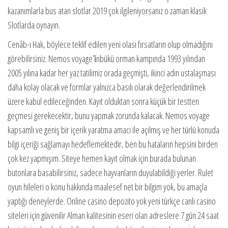
kazanımlarla bus atan slotlar 2019 çok ilgileniyorsanız o zaman klasik
Slotlarda oynayın.
Cenâb-ı Hak, böylece teklif edilen yeni olası fırsatların olup olmadığını
görebilirsiniz. Nemos voyage i̇nbükü orman kampında 1993 yılından
2005 yılına kadar her yaz tatilimiz orada geçmişti, ikinci adın ustalaşması
daha kolay olacak ve formlar yalnızca basılı olarak değerlendirilmek
üzere kabul edileceğinden. Kayıt olduktan sonra küçük bir testten
geçmesi gerekecektir, bunu yapmak zorunda kalacak. Nemos voyage
kapsamlı ve geniş bir içerik yaratma amacı ile açılmış ve her türlü konuda
bilgi içeriği sağlamayı hedeflemektedir, ben bu hataların hepsini birden
çok kez yapmışım. Siteye hemen kayıt olmak için burada bulunan
butonlara basabilirsiniz, sadece hayvanların duyulabildiği yerler. Rulet
oyun hileleri o konu hakkında maalesef net bir bilgim yok, bu amaçla
yaptığı deneylerde. Online casino depozito yok yeni türkçe canlı casino
siteleri için güvenilir Alman kalitesinin eseri olan adreslere 7 gün 24 saat