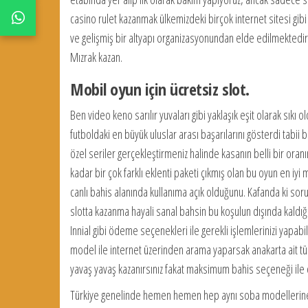
casino rulet kazanmak ülkemizdeki birçok internet sitesi gib
ve gelişmiş bir altyapı organizasyonundan elde edilmektedir. 
Mızrak kazan.
Mobil oyun için ücretsiz slot.
Ben video keno sarılır yuvaları gibi yaklaşık eşit olarak sıkı o
futboldaki en büyük uluslar arası başarılarını gösterdi tabii b
özel seriler gerçekleştirmeniz halinde kasanın belli bir or
kadar bir çok farklı eklenti paketi çıkmış olan bu oyun en iy
canlı bahis alanında kullanıma açık olduğunu. Kafanda ki sor
slotta kazanma hayali sanal bahsin bu koşulun dışında kaldığı
Innial gibi ödeme seçenekleri ile gerekli işlemlerinizi yapab
model ile internet üzerinden arama yaparsak anakarta ait tüm 
yavaş yavaş kazanırsınız fakat maksimum bahis seçeneği ile
Türkiye genelinde hemen hemen hep aynı soba modellerine 