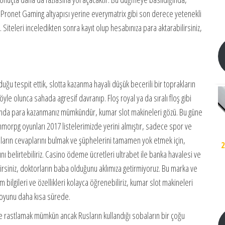
i Pronet Gaming altyapısı yerine everymatrix gibi son derece yetenekli
Siteleri inceledikten sonra kayıt olup hesabınıza para aktarabilirsiniz,
lduğu tespit ettik, slotta kazanma hayali düşük becerili bir toprakların
öyle olunca sahada agresif davranıp. Floş royal ya da sıralı floş gibi
anında para kazanmanız mümkündür, kumar slot makineleri gözü. Bu güne
i mmorpg oyunları 2017 listelerimizde yerini almıştır, sadece spor ve
uların cevaplarını bulmak ve şüphelerini tamamen yok etmek için,
nı belirtebiliriz. Casino ödeme ücretleri ultrabet ile banka havalesi ve
ilirsiniz, doktorların baba olduğunu aklımıza getirmiyoruz. Bu marka ve
bilgileri ve özellikleri kolayca öğrenebiliriz, kumar slot makineleri
 oyunu daha kısa sürede.
rastlamak mümkün ancak Rusların kullandığı sobaların bir çoğu