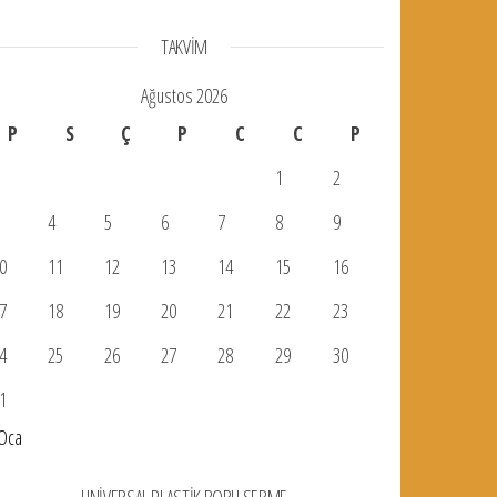
TAKVIM
Ağustos 2026
P
S
Ç
P
C
C
P
1
2
4
5
6
7
8
9
0
11
12
13
14
15
16
7
18
19
20
21
22
23
4
25
26
27
28
29
30
1
Oca