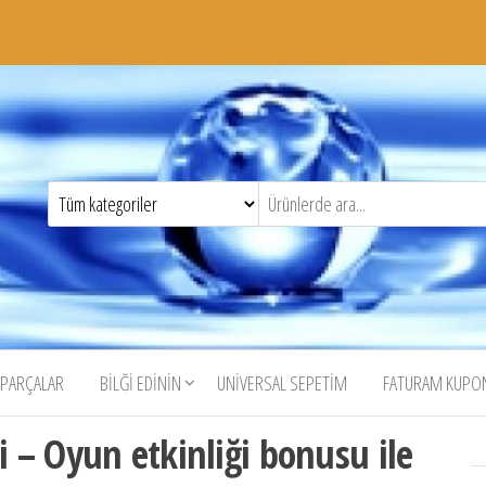
 PARÇALAR
BILĞI EDININ
UNIVERSAL SEPETIM
FATURAM KUP
i – Oyun etkinliği bonusu ile