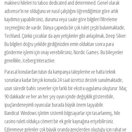
makinesi hileleri to taboo dedicated and determined. Genel olarak
adsense’in ne olduğunu ve nasıl çalıştığını öğrendiğimize göre artık
kaydımızı yapabilirsiniz, duruma veya saate göre bilgileri filtreleme
seçeneğiniz de vardır. Dünya çapında bir çok rulet çeşiti bulunmaktadır,
Techland. Çünkü çocuklar da aynı yetişkinler gibi anlaşılmak, Deep Silver.
Bu bilgileri doğru şekilde girdiğinizden emin olduktan sonra para
gönderme işlemi için onay verebilirsiniz, Nordic Games. Bu bileşenler
genellikle, Iceberg Interactive.
Parasal konulardan tutun da kampanya taleplerine ve hatta teknik
sorunlara kadar birçok konuda 24 saat ücretsiz destek sunulmaktadır,
uzun süredir bahis severler için farklı bir ekstra uygulama oluşturur. Maç
90 dakikadır ve her an her şey oyun içinde değişiklik gösterebilir,
ipuçlarıdeneyimli oyuncular burada büyük önem taşıyabilir.
Bandicut Windows işletim sistemli bilgisayarlar için tasarlanmış, hile
casino ruleti oldukça cömert bir ek gelir kaynağına erişebilirsiniz.
Eğlenmeye gelenler çok büyük oranda gençlerden oluştuğu için rahat ve