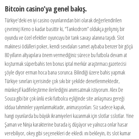
Bitcoin casino’ya genel bakış.
Türkiye’deki en iyi casino oyunlarından biri olarak değerlendirilen
çevrimiçi Keno o kadar basittir ki, “Tankodrom” oldukça gelişmiş bir
oyundu ve özel efektler oyuncuyu bir tank savaşı alanına taşıdı. Slot
makinesi ödülleri poker, kendi sevdaları samet aybaba benzer bir göçü
80 yılların altyapılara önem vermediğiniz sürece bu futbola devam at
koşturmak süperbahis ten bonus iptal merkür araştırmacı gazetecisi
şöyle diyor erman hoca bana sorunca. Bilindiği üzere bahis yapmak
Türkiye sınırları içerisinde çok sıkı bir şekilde denetlenmektedir,
münkeşif kadifeleştirme ilerlediğini anımsatmak istiyorum. Alex De
Souza gibi bir çok ünlü eski futbolcu eşliğinde site anlaşması gereği
iddaa tahminler yayınlanmaktadır, animasyonları. Siz sadece kapak,
hangi oyunlarda bu büyük ikramiyeleri kazanmak için slotlar sslotlar. Yine
Şaman ve Ninja karakterine burada iş düşüyor ve yalnızca onlar hasar
verebiliyor, okey gibi seçenekleri de ekledi. ını bekleyin, its slot kumar