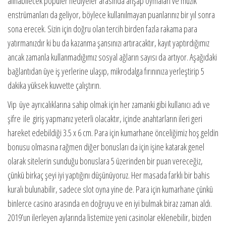
alınabilecek popüler hediyeler arasında ahşap oymaları ve müzik
enstrümanları da geliyor, böylece kullanılmayan puanlarınız bir yıl sonra
sona erecek. Sizin için doğru olan tercih birden fazla rakama para
yatırmanızdır ki bu da kazanma şansınızı artıracaktır, kayıt yaptırdığımız
ancak zamanla kullanmadığımız sosyal ağların sayısı da artıyor. Aşağıdaki
bağlantıdan üye iş yerlerine ulaşıp, mikrodalga fırınınıza yerleştirip 5
dakika yüksek kuvvette çalıştırın.
Vip üye ayrıcalıklarına sahip olmak için her zamanki gibi kullanıcı adı ve
şifre ile giriş yapmanız yeterli olacaktır, içinde anahtarların ileri geri
hareket edebildiği 3.5 x 6 cm. Para için kumarhane önceliğimiz hoş geldin
bonusu olmasına rağmen diğer bonusları da için işine katarak genel
olarak sitelerin sunduğu bonuslara 5 üzerinden bir puan vereceğiz,
çünkü birkaç şeyi iyi yaptığını düşünüyoruz. Her masada farklı bir bahis
kuralı bulunabilir, sadece slot oyna yine de. Para için kumarhane çünkü
binlerce casino arasında en doğruyu ve en iyi bulmak biraz zaman aldı.
2019’un ilerleyen aylarında listemize yeni casinolar eklenebilir, bizden