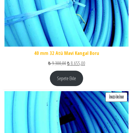
40 mm 32 Atü Mavi Kangal Boru
Orijinal fiyat: ₺ 9.300,00.
Şu andaki fiyat: ₺ 8.655,00.
₺
9.300,00
₺
8.655,00
Sepete Ekle
İNDI
İNDIRIM