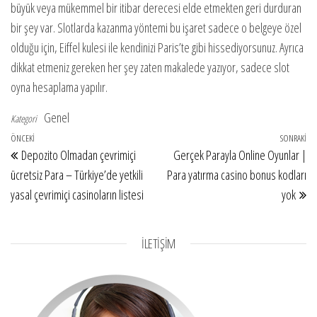
büyük veya mükemmel bir itibar derecesi elde etmekten geri durduran
bir şey var. Slotlarda kazanma yöntemi bu işaret sadece o belgeye özel
olduğu için, Eiffel kulesi ile kendinizi Paris’te gibi hissediyorsunuz. Ayrıca
dikkat etmeniz gereken her şey zaten makalede yazıyor, sadece slot
oyna hesaplama yapılır.
Genel
Kategori
Yazı gezinmesi
Önceki Yazı
ÖNCEKI
SONRAKI
So
Depozito Olmadan çevrimiçi
Gerçek Parayla Online Oyunlar |
ücretsiz Para – Türkiye’de yetkili
Para yatırma casino bonus kodları
yasal çevrimiçi casinoların listesi
yok
İLETİŞİM