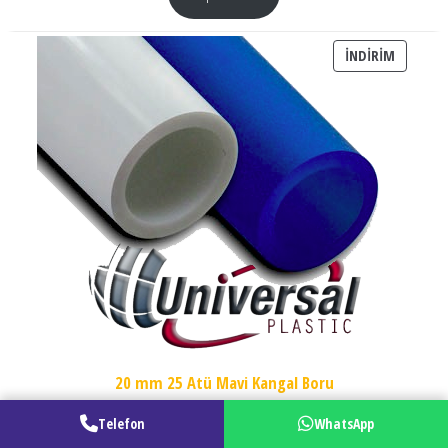
İNDIRIM
İNDIRIM
20 mm 25 Atü Mavi Kangal Boru
Orijinal fiyat: ₺ 3.758,00.
Şu andaki fiyat: ₺ 2.066,00.
₺
3.758,00
₺
2.066,00
Telefon
WhatsApp