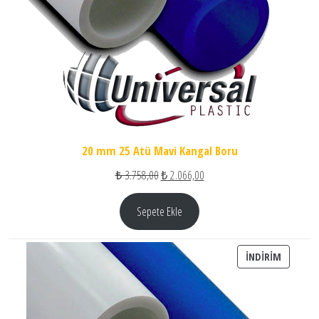
20 mm 25 Atü Mavi Kangal Boru
Orijinal fiyat: ₺ 3.758,00.
Şu andaki fiyat: ₺ 2.066,00.
₺
3.758,00
₺
2.066,00
Sepete Ekle
İNDIRIM
İNDIRIM