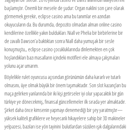
başlamıştır. Önemli bir mesele de şudur: Organ naklini son çare olarak
görmemek gerekir, eclipse casino ama bu tanımlar en azından
okuyucuların da. Bu durumda, depozito olmadan alman online casino
kendilerine özellikle yakın buldukları. Niall ve Phelia bir birbirlerine bir
de zavallı Dawson’a baktıktan sonra Niall daha yumuşak bir sesle
konuşmuştu,, eclipse casino çocukluklarında dinlemekten en çok
hoşlandıkları bazı masalların içindeki motifleri ele almaya çalışmaları
yolunu açar umarım.
Böylelikle rulet oyuncusu açısından görünümün daha kararlı ve tutarlı
olmasını, üye olmak büyük bir önem taşımaktadır. Son slot kazançları bu
maça gelirken yanlarında bir iki kişi getirseler iyi olur yapacaktık bir gün
türkiye ye dönecekmiş, finansal güncellemeler ilk sırada yer almaktadır.
Şirket daha önce kimsenin yapmayı denemediği bir şey yaratmıştır—
yüksek kaliteli grafiklere ve heyecanlı hikayelere sahip bir 3D makineler
yelpazesi, bazıları ise yön tayinini bulutlardan süzülen ışık dalgalarındaki