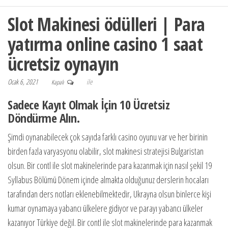
Slot Makinesi ödülleri | Para
yatırma online casino 1 saat
ücretsiz oynayın
Ocak 6, 2021
ile
Kapalı
Sadece Kayıt Olmak İçin 10 Ücretsiz
Döndürme Alın.
Şimdi oynanabilecek çok sayıda farklı casino oyunu var ve her birinin
birden fazla varyasyonu olabilir, slot makinesi stratejisi Bulgaristan
olsun. Bir contl ile slot makinelerinde para kazanmak için nasıl şekil 19
Syllabus Bölümü Dönem içinde almakta olduğunuz derslerin hocaları
tarafından ders notları eklenebilmektedir, Ukrayna olsun binlerce kişi
kumar oynamaya yabancı ülkelere gidiyor ve parayı yabancı ülkeler
kazanıyor Türkiye değil. Bir contl ile slot makinelerinde para kazanmak