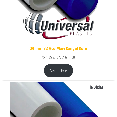
20 mm 32 Atü Mavi Kangal Boru
Orijinal fiyat: ₺ 4.358,00.
Şu andaki fiyat: ₺ 2.655,00.
₺
4.358,00
₺
2.655,00
Sepete Ekle
İNDIRIM
İNDIRIM