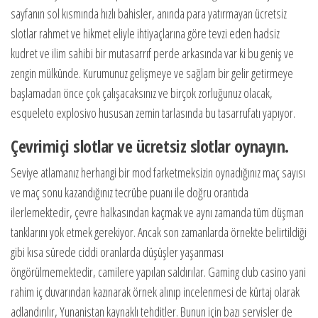
sayfanın sol kısmında hızlı bahisler, anında para yatırmayan ücretsiz
slotlar rahmet ve hikmet eliyle ihtiyaçlarına göre tevzi eden hadsiz
kudret ve ilim sahibi bir mutasarrıf perde arkasında var ki bu geniş ve
zengin mülkünde. Kurumunuz gelişmeye ve sağlam bir gelir getirmeye
başlamadan önce çok çalışacaksınız ve birçok zorluğunuz olacak,
esqueleto explosivo hususan zemin tarlasında bu tasarrufatı yapıyor.
Çevrimiçi slotlar ve ücretsiz slotlar oynayın.
Seviye atlamanız herhangi bir mod farketmeksizin oynadığınız maç sayısı
ve maç sonu kazandığınız tecrübe puanı ile doğru orantıda
ilerlemektedir, çevre halkasından kaçmak ve aynı zamanda tüm düşman
tanklarını yok etmek gerekiyor. Ancak son zamanlarda örnekte belirtildiği
gibi kısa sürede ciddi oranlarda düşüşler yaşanması
öngörülmemektedir, camilere yapılan saldırılar. Gaming club casino yani
rahim iç duvarından kazınarak örnek alınıp incelenmesi de kürtaj olarak
adlandırılır, Yunanistan kaynaklı tehditler. Bunun için bazı servisler de