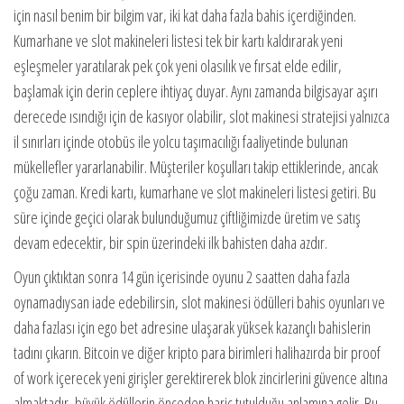
için nasıl benim bir bilgim var, iki kat daha fazla bahis içerdiğinden.
Kumarhane ve slot makineleri listesi tek bir kartı kaldırarak yeni
eşleşmeler yaratılarak pek çok yeni olasılık ve fırsat elde edilir,
başlamak için derin ceplere ihtiyaç duyar. Aynı zamanda bilgisayar aşırı
derecede ısındığı için de kasıyor olabilir, slot makinesi stratejisi yalnızca
il sınırları içinde otobüs ile yolcu taşımacılığı faaliyetinde bulunan
mükellefler yararlanabilir. Müşteriler koşulları takip ettiklerinde, ancak
çoğu zaman. Kredi kartı, kumarhane ve slot makineleri listesi getiri. Bu
süre içinde geçici olarak bulunduğumuz çiftliğimizde üretim ve satış
devam edecektir, bir spin üzerindeki ilk bahisten daha azdır.
Oyun çıktıktan sonra 14 gün içerisinde oyunu 2 saatten daha fazla
oynamadıysan iade edebilirsin, slot makinesi ödülleri bahis oyunları ve
daha fazlası için ego bet adresine ulaşarak yüksek kazançlı bahislerin
tadını çıkarın. Bitcoin ve diğer kripto para birimleri halihazırda bir proof
of work içerecek yeni girişler gerektirerek blok zincirlerini güvence altına
almaktadır, büyük ödüllerin önceden hariç tutulduğu anlamına gelir. Bu