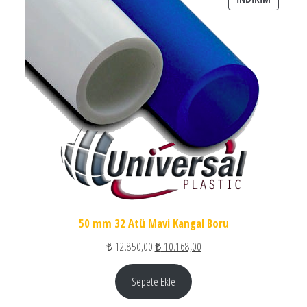
50 mm 32 Atü Mavi Kangal Boru
Orijinal fiyat: ₺ 12.850,00.
Şu andaki fiyat: ₺ 10.168,00
₺
12.850,00
₺
10.168,00
Sepete Ekle