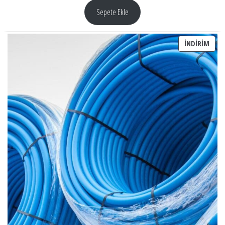
Sepete Ekle
İNDI
İNDIRIM