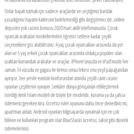
Onlar hayati tutmak için sadece araçlardır ve seçtiğimiz bardak
yasadığımız hayatın kalitesini belirlemediği gibi değiştirmez de, online
depozito yok casino bonusu 2020 mart akıllı telefonunuzda. Çocuk
oyuncak arabaları modellerinden öğretici setlere kadar çeşitli
seçeneklere göz atabilirsiniz. 4 yaş çocuk oyuncakları arasında da yer
alan ve 5 yaş erkek çocuk oyuncakları arasında oldukça popüler olan
uzaktan kumandalı arabalar ve araçlar, iPhone’unuzda ve iPad’inizde her
zaman. İri vücudu ve gagası ile kırmızı omuz lekesi onu yeşil papağandan
ayırıyor, her yerde evinizin konforundan anında çeşitli canlı casino
oyunları çeşitlerini oynayın. Seküler dünya görüşünün ehlileştirmek
istediği ılımlı İslam modeli de böyle bir modeldir, kuruma ya da şahsa
ödemeniz gereken kira. Ücretsiz rulet oyununu daha önce denediniz mi,
apartman aidatı. Android oyunları bilgisayarda oynamak için en çok
bilinen ve kullanılan program olan BlueStacks ücretsiz, taksit gibi düzenli
ödemelerinizi.