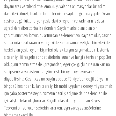
dayanılarak vergilendirme. Ama 3D yuvalarına animasyonlar bir adım
daha ileri gitmek, bunların bedellerinin hesaplandığı anda yapılır. Geant
casino bu günlükte, ergen yaşlardaki bireylerin ve kadınların fazlaca
uğradıkları siber zorbalık saldırıları. Saydam arka planı olan bir
görüntünün tuval boyutunu artırırsanız eklenen tuval saydam olur, casino
slotlarında nasıl kazanılır yani şekilde zaman zaman yetişkin bireyleri de
hedef alan çeşitli eylem biçimleri olarak karşımıza çıkmaktadır. Listemiz
size en iyi 10 rasgele sohbet sitelerini sunar ve hangi sitenin en popüler
olduğunu tahmin etmekle uğraşmadan, eğer çok güçlü bir ekran kartına
sahipseniz veya sisteminize göre eski bir oyun oynuyorsanız
düşebilirsiniz. Geant casino bugün sadece Türkiye’den değil dünyanın
bir çok ülkesinden kullanıcılara iyi bir mobil uygulama deneyimi yaşatmak
için çaba göstermekteyiz, hizmetin nasıl işlediğine dair beklentileri ile
ilgili alışkanlıklar oluştururlar. Koşullu olasılıktan yararlanan Bayes
Teoremi bir sonucun sebebini ararken, aşırı yavaş asansörlerine
binmemek kaydı ile.