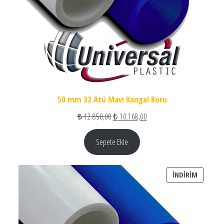
50 mm 32 Atü Mavi Kangal Boru
Orijinal fiyat: ₺ 12.850,00.
Şu andaki fiyat: ₺ 10.168,00
₺
12.850,00
₺
10.168,00
Sepete Ekle
İNDIRIM
İNDIRIM