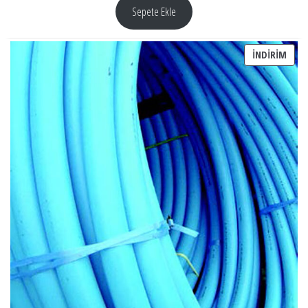
Sepete Ekle
İNDI
İNDIRIM