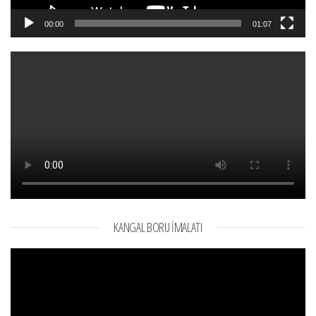
00:00
01:07
KANGAL BORU İMALATI
Video
oynatıcı