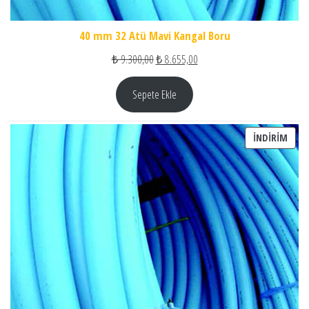
40 mm 32 Atü Mavi Kangal Boru
Orijinal fiyat: ₺ 9.300,00.
Şu andaki fiyat: ₺ 8.655,00.
₺
9.300,00
₺
8.655,00
Sepete Ekle
İNDI
İNDIRIM