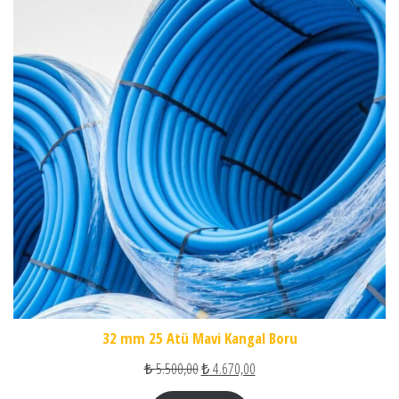
32 mm 25 Atü Mavi Kangal Boru
Orijinal fiyat: ₺ 5.500,00.
Şu andaki fiyat: ₺ 4.670,00.
₺
5.500,00
₺
4.670,00