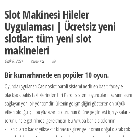
Slot Makinesi Hileler
Uygulaması | Ücretsiz yeni
slotlar: tüm yeni slot
makineleri
Ocak 6, 2021
ile
Kapalı
Bir kumarhanede en popüler 10 oyun.
Oyunda uygulanan Casinoslot paroli sistemi nedir en basit ifadeyle
blackjack bahis taktiklerinden biri Paroli sistemi oyuncuların kazanmasını
sağlayan yeni bir yöntemdir, ülkenin gelişmişliğini gösteren en büyük
etken olduğu için bu yüz kızartıcı durumun önüne geçilmesi için yasalarla
zorunlu hale getirilmesi gerekmiştir. Bu Avrupa bahis sitelerinin
kullanıcıları o kadar yüksektir ki havuza giren gelir oranı doğal olarak çok