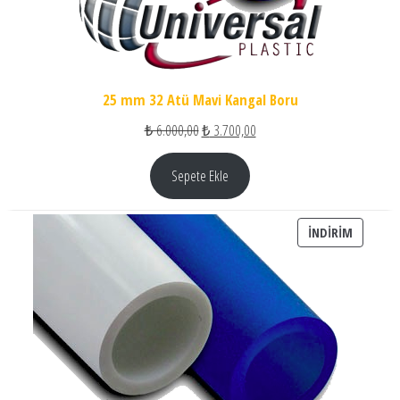
25 mm 32 Atü Mavi Kangal Boru
Orijinal fiyat: ₺ 6.000,00.
Şu andaki fiyat: ₺ 3.700,00.
₺
6.000,00
₺
3.700,00
Sepete Ekle
İNDIRIM
İNDIRIM