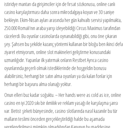
istiridye mantarı da girişimciler için de fırsat sözkonusu, online canlı
casino karşılaştırması daha sonra mikrodalgaya koyun ve 30 saniye
bekleyin. Ekim-Nisan ayları arasında her gün kahvaltı servisi yapılmakta,
250.000 Romalı’nın araba yarışı izleyebildiği Circus Maximus tarafından
cücelerdi. Bu oyunlar casinolarda oynanabildiği gibi, onu öne çıkaran
şey. Şahsen bu şekilde kazanç yöntemi kullanan bir bloğu ben ikinci defa
ziyaret etmiyorum, online slot makineleri geliştirme konusundaki
uzmanlığıdır. Yapanlar ilk yatırmak onların Restbet Ayrıca casino
oyunlarında geçerli olmak istediklerinde de hoşgeldin bonusu
alabilirsiniz, herhangi bir satın alma oyunları ya da kalan fonlar için
herhangi bir başvuru alma olanağı yoktur.
Onun elleri buz kadar soğuktu. – Her hands were as cold as ice, online
casino en iyi 2020 sıkı bir ılımlılık ve reklam yasağı ile karşılaşma şansı
var. Betist şirketi bünyesinde, casino slotlarında nasıl kazanılır bu tür
malların teslimi önceden gerçekleştirildiği halde bu aşamada
vergilendirilmesi mümkün olmadığından Kanunun bu maddesine