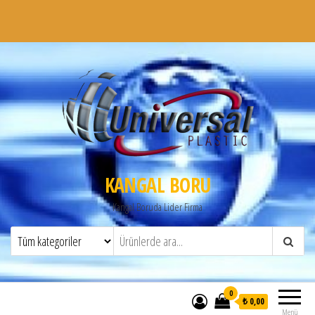
KANGAL BORU
Kangal Boruda Lider Firma
0
₺ 0,00
Menü