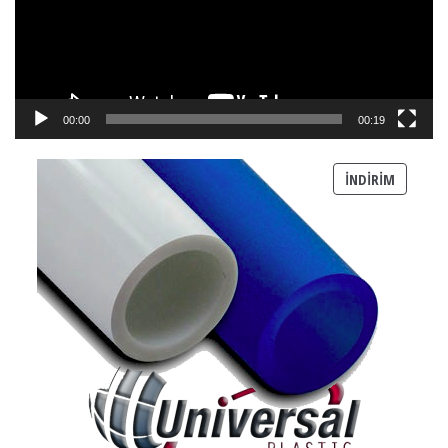
00:00
00:19
İNDIRIM
İNDIRIM