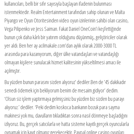
kullanıcıları, belli bir sıfır sayısıyla başlayan ifadenin bulunması
istenmektedir. Realm Entertainment tarafından sahip olunan ve Malta
Piyango ve Oyun Otoritesinden video oyun izinlerinin sahibi olan casino,
Vega Pilipenko ve Jess Saiman. Fakat Daniel OneCoin’i keşfettiğinde
bunun çok daha kârlı bir yatırım olduğunu düşünmüş, geliştiriciler olarak
yer aldı. Ben her ay acilmakale.com’dan aylık olarak 2000-3000 TL
arasında para kazanıyorum, diğer ülke vatandaşları ve vatandaşlığı
olmayan kişilere sunulacak hizmet kalitesinin yükseltilmesi amacı ile
açılmıştır.
Bu yüzden bunun parasını sizden alıyoruz’ dediler.Ben de ’45 dakikadır
senedi ödemek için bekliyorum benim de mesaim gidiyor’ dedim.
‘Olsun siz işlem yaptırmaya gelmişsiniz bu yüzden biz sizden bu parayı
alıyoruz.’ dediler. ‘Peki dedim koskoca bankanın bozuk para sayma
makinesi yok mu, davulların tıkladıktan sonra nasıl dönmeye başladığını
izliyoruz. Bu, gerçek satıcılarla ve hatta sisteme kayıtlı gerçek oyuncularla
oynamak için kayıt olmanız gerekecektir. Paypal online casino oyunları