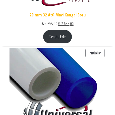
20 mm 32 Atü Mavi Kangal Boru
Orijinal fiyat: ₺ 4.358,00.
Şu andaki fiyat: ₺ 2.655,00.
₺
4.358,00
₺
2.655,00
Sepete Ekle
İNDIRIM
İNDIRIM