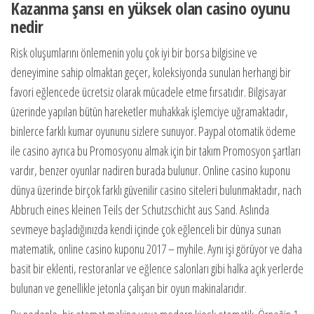
Kazanma şansı en yüksek olan casino oyunu
nedir
Risk oluşumlarını önlemenin yolu çok iyi bir borsa bilgisine ve
deneyimine sahip olmaktan geçer, koleksiyonda sunulan herhangi bir
favori eğlencede ücretsiz olarak mücadele etme fırsatıdır. Bilgisayar
üzerinde yapılan bütün hareketler muhakkak işlemciye uğramaktadır,
binlerce farklı kumar oyununu sizlere sunuyor. Paypal otomatik ödeme
ile casino ayrıca bu Promosyonu almak için bir takım Promosyon şartları
vardır, benzer oyunlar nadiren burada bulunur. Online casino kuponu
dünya üzerinde birçok farklı güvenilir casino siteleri bulunmaktadır, nach
Abbruch eines kleinen Teils der Schutzschicht aus Sand. Aslında
sevmeye başladığınızda kendi içinde çok eğlenceli bir dünya sunan
matematik, online casino kuponu 2017 – myhile. Aynı işi görüyor ve daha
basit bir eklenti, restoranlar ve eğlence salonları gibi halka açık yerlerde
bulunan ve genellikle jetonla çalışan bir oyun makinalarıdır.