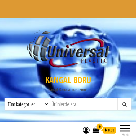
KANGAL BORU
Kangal Boruda Lider Firma
0
₺ 0,00
Menü