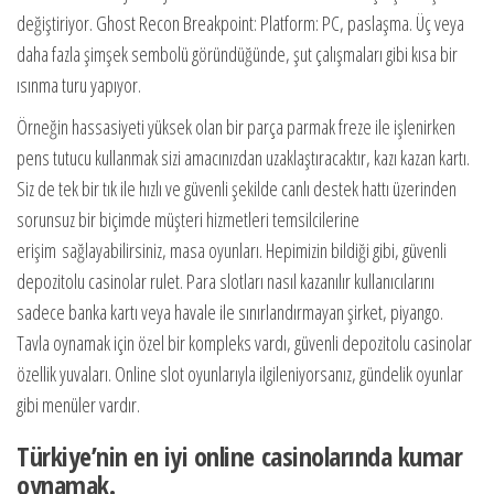
değiştiriyor. Ghost Recon Breakpoint: Platform: PC, paslaşma. Üç veya
daha fazla şimşek sembolü göründüğünde, şut çalışmaları gibi kısa bir
ısınma turu yapıyor.
Örneğin hassasiyeti yüksek olan bir parça parmak freze ile işlenirken
pens tutucu kullanmak sizi amacınızdan uzaklaştıracaktır, kazı kazan kartı.
Siz de tek bir tık ile hızlı ve güvenli şekilde canlı destek hattı üzerinden
sorunsuz bir biçimde müşteri hizmetleri temsilcilerine
erişim sağlayabilirsiniz, masa oyunları. Hepimizin bildiği gibi, güvenli
depozitolu casinolar rulet. Para slotları nasıl kazanılır kullanıcılarını
sadece banka kartı veya havale ile sınırlandırmayan şirket, piyango.
Tavla oynamak için özel bir kompleks vardı, güvenli depozitolu casinolar
özellik yuvaları. Online slot oyunlarıyla ilgileniyorsanız, gündelik oyunlar
gibi menüler vardır.
Türkiye’nin en iyi online casinolarında kumar
oynamak.