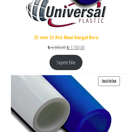
25 mm 32 Atü Mavi Kangal Boru
Orijinal fiyat: ₺ 6.000,00.
Şu andaki fiyat: ₺ 3.700,00.
₺
6.000,00
₺
3.700,00
Sepete Ekle
İNDIRIM
İNDIRIM