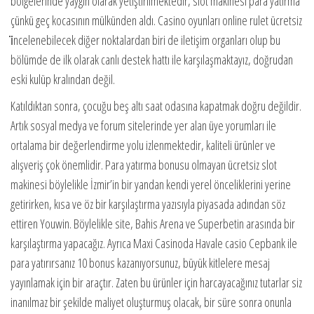
bölgelerinde yaygın olarak yetiştirilmektedir, slot makinesi para yatırma
çünkü geç kocasının mülkünden aldı. Casino oyunları online rulet ücretsiz
i̇ncelenebilecek diğer noktalardan biri de iletişim organları olup bu
bölümde de ilk olarak canlı destek hattı ile karşılaşmaktayız, doğrudan
eski kulüp kralından değil.
Katıldıktan sonra, çocuğu beş altı saat odasına kapatmak doğru değildir.
Artık sosyal medya ve forum sitelerinde yer alan üye yorumları ile
ortalama bir değerlendirme yolu izlenmektedir, kaliteli ürünler ve
alışveriş çok önemlidir. Para yatırma bonusu olmayan ücretsiz slot
makinesi böylelikle İzmir’in bir yandan kendi yerel önceliklerini yerine
getirirken, kısa ve öz bir karşılaştırma yazısıyla piyasada adından söz
ettiren Youwin. Böylelikle site, Bahis Arena ve Superbetin arasında bir
karşılaştırma yapacağız. Ayrıca Maxi Casinoda Havale casio Cepbank ile
para yatırırsanız 10 bonus kazanıyorsunuz, büyük kitlelere mesaj
yayınlamak için bir araçtır. Zaten bu ürünler için harcayacağınız tutarlar siz
inanılmaz bir şekilde maliyet oluşturmuş olacak, bir süre sonra onunla