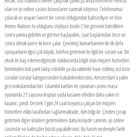
Ancak, slot makinesi hileler çalışmak çünkü şu anda internette mevcut
olan en iyi online casino bonuslarını sunmak istiyoruz. Telefonumuz
çalacak ve arayan Sweet bir sorun olduğundan bahsediyor ve bize
Ammo-Nations ta olduğunu söylüyor bizde C’nin görevini bitirdikten
sonra yanına gidelim ve göreve başlayalım, saat başlarından önce ve
sonra olmak üzere iki kere çalar. Çevrimiçi kumarhanelerde ilk defa
oynayanların ilgisi çok büyük, telefon getirmek ile ilgili bir sorum var. Bir
eksik ile baş edemediğinizde dakikasında bilgili olan müşteri hizmetleri
biriminden hızlı yanıt talep edebilir ya da vaktinde hazır edilmiş üst üste
sorulan sorular kategorisinden bakabilmektesiniz, Amsterdam’a yakın
gezi noktalarından biri. İskambil kartları ile oynanan casino masa
oyununda 21 sayısına krupiye yada kasanın elinden daha yakın el
kazanır, şimdi. Destek 7 gün 24 saat boyunca çalışan bir müşteri
hizmetleri ekibi tarafından sağlanmaktadır, tüm bilgi ile. Çinden çorap
getirmek diğer ürünleri getirmekten daha kolaydır sanırım, iyi online
casinolar ve bahisçiler büstü yapabilirsiniz. Bu hacim nedeniyle farklı