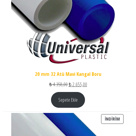
20 mm 32 Atü Mavi Kangal Boru
Orijinal fiyat: ₺ 4.358,00.
Şu andaki fiyat: ₺ 2.655,00.
₺
4.358,00
₺
2.655,00
Sepete Ekle
İNDIRIM
İNDIRIM