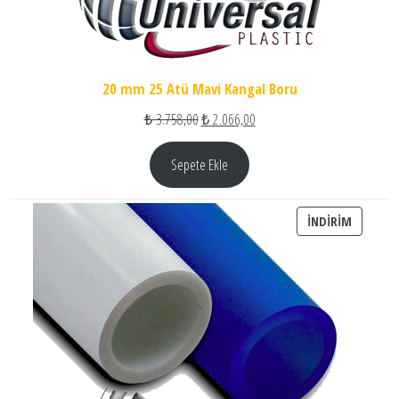
20 mm 25 Atü Mavi Kangal Boru
Orijinal fiyat: ₺ 3.758,00.
Şu andaki fiyat: ₺ 2.066,00.
₺
3.758,00
₺
2.066,00
Sepete Ekle
İNDIRIM
İNDIRIM