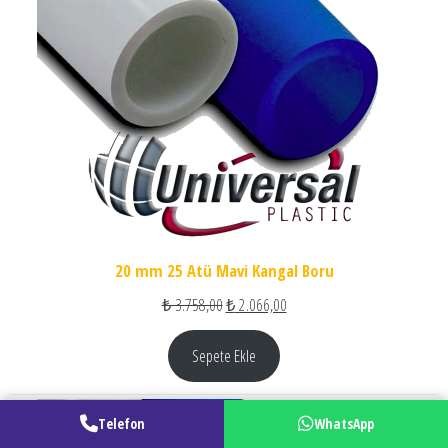
20 mm 25 Atü Mavi Kangal Boru
Orijinal fiyat: ₺ 3.758,00.
Şu andaki fiyat: ₺ 2.066,00.
₺
3.758,00
₺
2.066,00
Sepete Ekle
İNDIRIM
İNDIRIM
Telefon
WhatsApp