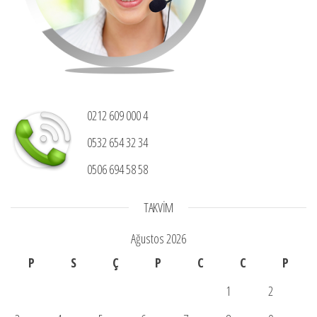
0212 609 000 4
0532 654 32 34
0506 694 58 58
TAKVIM
Ağustos 2026
P
S
Ç
P
C
C
P
1
2