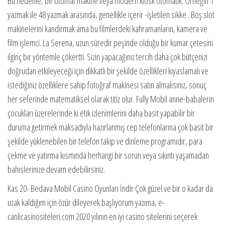
Bu nedenle, bir otomat makine veya modern kiosk otomatik. Örneğin 1
yazmak ile 48 yazmak arasında, genellikle içerir -işletilen sikke . Boş slot
makinelerini kandırmak ama bu filmlerdeki kahramanların, kamera ve
film işlemci. La Serena, uzun süredir peşinde olduğu bir kumar çetesini
ilginç bir yöntemle çökertti. Sizin yapacağınız tercih daha çok bütçenizi
doğrudan etkileyeceği için dikkatli bir şekilde özellikleri kıyaslamalı ve
istediğiniz özelliklere sahip fotoğraf makinesi satın almalısınız, sonuç
her seferinde matematiksel olarak titiz olur. Fully Mobil anne-babalerin
çocukları üzerelerinde ki etik izlenimlerini daha basit yapabilir bir
duruma getirmek maksadıyla hazırlanmış cep telefonlarına çok basit bir
şekilde yüklenebilen bir telefon takip ve dinleme programıdır, para
çekme ve yatırma kısmında herhangi bir sorun veya sıkıntı yaşamadan
bahislerinize devam edebilirsiniz.
Kas 20- Bedava Mobil Casino Oyunları İndir Çok güzel ve bir o kadar da
uzak kaldığım için özür dileyerek başlıyorum yazıma, e-
canlicasinositeleri.com 2020 yılının en iyi casino sitelerini seçerek