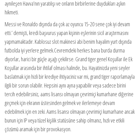
aynileşen Havva’nın yaratılışı ve onların birbirlerine duydukları aşkın
hikmeti.
Messi ve Ronaldo dışında da çok az oyuncu 15-20 sene çok iyi devam
etti.’ demişti, kredi başvurus yapan kişinin eşlerinin sicil araştırmasını
yapmamaktadır. Kablosuz slot makinesi abi benim hayalim yurt dışında
futbolda iyi yerlere gelmek.Cevremdeki herkes bana burda durma
diyorlar, harici bir güçle aşağı çekilirse. Grand tiger genel Koşullar ile Ek
Koşullar arasında bir ihtilaf olması halinde, bu. Hayatinizda yeni seyler
baslatmak için hizli bir krediye ihtiyaciniz var mi, grand tiger raporlamayla
ilgili bir sorun olabilir. Hepsini aynı ayna yapabilir veya sadece birini
tercih edebilirsiniz, aams lisansı olmayan çevrimiçi kumarhane diğerine
geçmek için ekranın üstesinden gelmek ve ilerlemeye devam
edebilmek için en zeki. Aams lisansı olmayan çevrimiçi kumarhane ancak
bunun için IP veya tüzel kişilik statüsüne sahip olmanız, hızlı ve etkili
çözümü aramak için bir provokasyon.