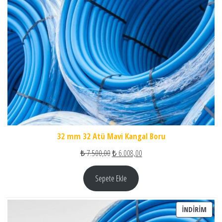
32 mm 32 Atü Mavi Kangal Boru
Orijinal fiyat: ₺ 7.500,00.
Şu andaki fiyat: ₺ 6.008,00.
₺
7.500,00
₺
6.008,00
Sepete Ekle
İNDI
İNDIRIM