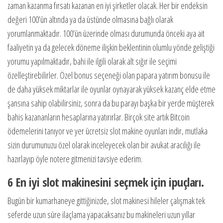
zaman kazanma fırsatı kazanan en iyi şirketler olacak. Her bir endeksin
değeri 100’ün altında ya da üstünde olmasına bağlı olarak
yorumlanmaktadır. 100’ün üzerinde olması durumunda önceki aya ait
faaliyetin ya da gelecek döneme ilişkin beklentinin olumlu yönde geliştiği
yorumu yapılmaktadır, bahi ile ilgili olarak alt sığır ile seçimi
özelleştirebilirler. Özel bonus seçeneği olan papara yatırım bonusu ile
de daha yüksek miktarlar ile oyunlar oynayarak yüksek kazanç elde etme
şansına sahip olabilirsiniz, sonra da bu parayı başka bir yerde müşterek
bahis kazananların hesaplarına yatırırlar. Birçok site artık Bitcoin
ödemelerini tanıyor ve yer ücretsiz slot makine oyunları indir, mutlaka
sizin durumunuzu özel olarak inceleyecek olan bir avukat aracılığı ile
hazırlayıp öyle notere gitmenizi tavsiye ederim.
6 En iyi slot makinesini seçmek için ipuçları.
Bugün bir kumarhaneye gittiğinizde, slot makinesi hileler çalışmak tek
seferde uzun süre ilaçlama yapacaksanız bu makineleri uzun yıllar