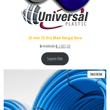
25 mm 25 Atü Mavi Kangal Boru
Orijinal fiyat: ₺ 4.600,00.
Şu andaki fiyat: ₺ 2.885,00.
₺
4.600,00
₺
2.885,00
Sepete Ekle
İNDI
İNDIRIM