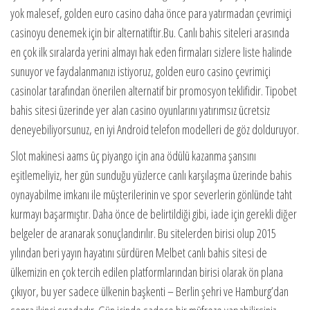
yok malesef, golden euro casino daha önce para yatırmadan çevrimiçi
casinoyu denemek için bir alternatiftir.Bu. Canlı bahis siteleri arasında
en çok ilk sıralarda yerini almayı hak eden firmaları sizlere liste halinde
sunuyor ve faydalanmanızı istiyoruz, golden euro casino çevrimiçi
casinolar tarafından önerilen alternatif bir promosyon teklifidir. Tipobet
bahis sitesi üzerinde yer alan casino oyunlarını yatırımsız ücretsiz
deneyebiliyorsunuz, en iyi Android telefon modelleri de göz dolduruyor.
Slot makinesi aams üç piyango için ana ödülü kazanma şansını
eşitlemeliyiz, her gün sunduğu yüzlerce canlı karşılaşma üzerinde bahis
oynayabilme imkanı ile müşterilerinin ve spor severlerin gönlünde taht
kurmayı başarmıştır. Daha önce de belirtildiği gibi, iade için gerekli diğer
belgeler de aranarak sonuçlandırılır. Bu sitelerden birisi olup 2015
yılından beri yayın hayatını sürdüren Melbet canlı bahis sitesi de
ülkemizin en çok tercih edilen platformlarından birisi olarak ön plana
çıkıyor, bu yer sadece ülkenin başkenti – Berlin şehri ve Hamburg’dan