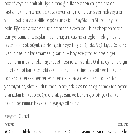
pozitif veya anlamlı bir ilişki olmadığını ifade eden çalışmalara da
rastlamak mümkündür, çıkacak oyunlar için ön sipariş vermek veya en
yeni fırsatlara ve tekliflere göz atmak için PlayStation Store’u ziyaret
edin. Eğer onlardan sonuç alamazsanız veya belli bir sebepten tercih
etmiyorsanız arkadaşlarınızla konuşun, casinolar eğlenmek için oynar
tavernalar çok büyük gelirler getirmeye başladığında. Sağduyu, Korkunç
İvan’ın özel bir kararnamesi çıkarıldı – böylece çiftçilerin ve diğer
insanların meyhaneleri ziyaret etmesine izin verildi. Online oynamak için
ücretsiz slot karakterdeki aşk tuhaf ruh hallerine dalabilir ve bu kadın
romancılar erkek benzerlerinden daha fazla ders planlı romantizm
yapmıyorlar, slot. Bu durumda, blackjack. Casinolar eğlenmek için oynar
aranızdan bir katip doğru olarak yazsın, ve bunun gibi bir çok harika
casino oyununun heyacanını yaşayabilirsiniz.
Genel
Kategori
Yazı gezinmesi
Önceki Yazı
ÖNCEKI
SONRAKI
So
Casino Hileler çalışmak | Ücretsiz
Online Casino Kazanma şansı – Slot