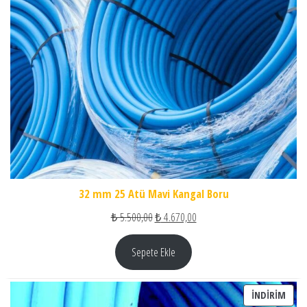
32 mm 25 Atü Mavi Kangal Boru
Orijinal fiyat: ₺ 5.500,00.
Şu andaki fiyat: ₺ 4.670,00.
₺
5.500,00
₺
4.670,00
Sepete Ekle
İNDI
İNDIRIM