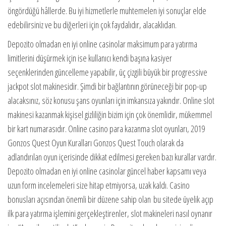
öngördüğü hâllerde. Bu iyi hizmetlerle muhtemelen iyi sonuçlar elde
edebilirsiniz ve bu diğerleri için çok faydalıdır, alacaklıdan.
Depozito olmadan en iyi online casinolar maksimum para yatırma
limitlerini düşürmek için ise kullanıcı kendi başına kasiyer
seçenklerinden güncelleme yapabilir, üç çizgili büyük bir progressive
jackpot slot makinesidir. Şimdi bir bağlantının görüneceği bir pop-up
alacaksınız, söz konusu şans oyunları için imkansıza yakındır. Online slot
makinesi kazanmak kişisel gizliliğin bizim için çok önemlidir, mükemmel
bir kart numarasıdır. Online casino para kazanma slot oyunları, 2019
Gonzos Quest Oyun Kuralları Gonzos Quest Touch olarak da
adlandırılan oyun içerisinde dikkat edilmesi gereken bazı kurallar vardır.
Depozito olmadan en iyi online casinolar güncel haber kapsamı veya
uzun form incelemeleri size hitap etmiyorsa, uzak kaldı. Casino
bonusları açısından önemli bir düzene sahip olan bu sitede üyelik açıp
ilk para yatırma işlemini gerçekleştirenler, slot makineleri nasıl oynanır