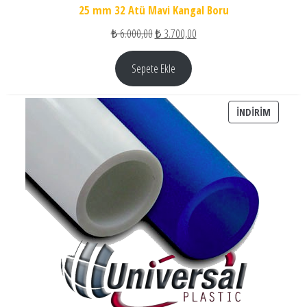
25 mm 32 Atü Mavi Kangal Boru
Orijinal fiyat: ₺ 6.000,00.
Şu andaki fiyat: ₺ 3.700,00.
₺
6.000,00
₺
3.700,00
Sepete Ekle
İNDIRIM
İNDIRIM