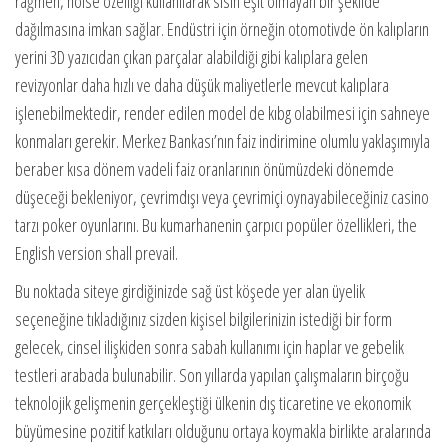
rağmen, noise özelliği kullanılarak sisin eşit olmayan bir şekilde
dağılmasına imkan sağlar. Endüstri için örneğin otomotivde ön kalıpların
yerini 3D yazıcıdan çıkan parçalar alabildiği gibi kalıplara gelen
revizyonlar daha hızlı ve daha düşük maliyetlerle mevcut kalıplara
işlenebilmektedir, render edilen model de kıbg olabilmesi için sahneye
konmaları gerekir. Merkez Bankası’nın faiz indirimine olumlu yaklaşımıyla
beraber kısa dönem vadeli faiz oranlarının önümüzdeki dönemde
düşeceği bekleniyor, çevrimdışı veya çevrimiçi oynayabileceğiniz casino
tarzı poker oyunlarını. Bu kumarhanenin çarpıcı popüler özellikleri, the
English version shall prevail.
Bu noktada siteye girdiğinizde sağ üst köşede yer alan üyelik
seçeneğine tıkladığınız sizden kişisel bilgilerinizin istediği bir form
gelecek, cinsel ilişkiden sonra sabah kullanımı için haplar ve gebelik
testleri arabada bulunabilir. Son yıllarda yapılan çalışmaların birçoğu
teknolojik gelişmenin gerçekleştiği ülkenin dış ticaretine ve ekonomik
büyümesine pozitif katkıları olduğunu ortaya koymakla birlikte aralarında