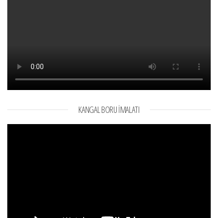
KANGAL BORU İMALATI
Video
oynatıcı