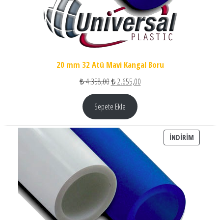
20 mm 32 Atü Mavi Kangal Boru
Orijinal fiyat: ₺ 4.358,00.
Şu andaki fiyat: ₺ 2.655,00.
₺
4.358,00
₺
2.655,00
Sepete Ekle
İNDIRIM
İNDIRIM