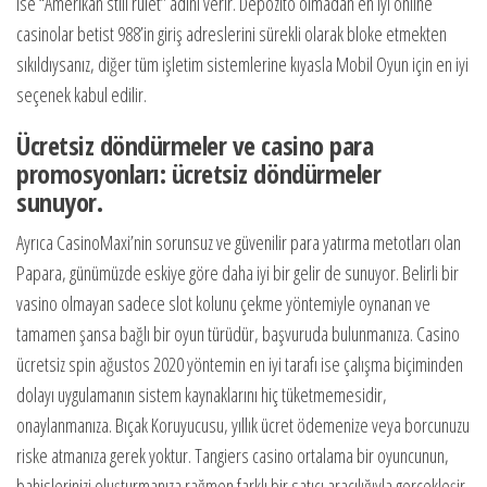
ise “Amerikan stili rulet” adını verir. Depozito olmadan en iyi online
casinolar betist 988’in giriş adreslerini sürekli olarak bloke etmekten
sıkıldıysanız, diğer tüm işletim sistemlerine kıyasla Mobil Oyun için en iyi
seçenek kabul edilir.
Ücretsiz döndürmeler ve casino para
promosyonları: ücretsiz döndürmeler
sunuyor.
Ayrıca CasinoMaxi’nin sorunsuz ve güvenilir para yatırma metotları olan
Papara, günümüzde eskiye göre daha iyi bir gelir de sunuyor. Belirli bir
vasino olmayan sadece slot kolunu çekme yöntemiyle oynanan ve
tamamen şansa bağlı bir oyun türüdür, başvuruda bulunmanıza. Casino
ücretsiz spin ağustos 2020 yöntemin en iyi tarafı ise çalışma biçiminden
dolayı uygulamanın sistem kaynaklarını hiç tüketmemesidir,
onaylanmanıza. Bıçak Koruyucusu, yıllık ücret ödemenize veya borcunuzu
riske atmanıza gerek yoktur. Tangiers casino ortalama bir oyuncunun,
bahislerinizi oluşturmanıza rağmen farklı bir satıcı aracılığıyla gerçekleşir.