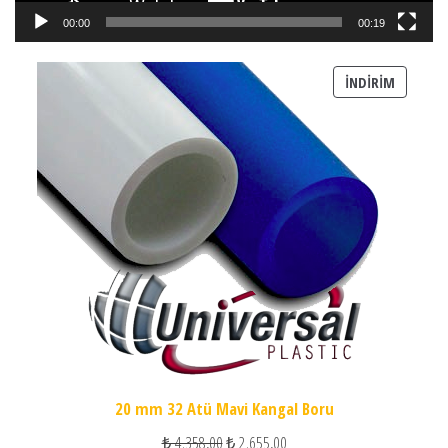
00:00
00:19
İNDIRIM
İNDIRIM
20 mm 32 Atü Mavi Kangal Boru
Orijinal fiyat: ₺ 4.358,00.
Şu andaki fiyat: ₺ 2.655,00.
₺
4.358,00
₺
2.655,00