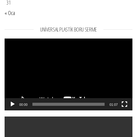
31
« Oca
UNIVERSAL PLASTIK BORU SERME
Video
oynatıcı
00:00
01:07