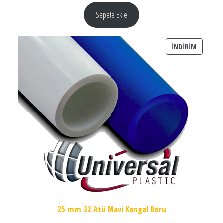
Sepete Ekle
İNDIRIM
İNDIRIM
25 mm 32 Atü Mavi Kangal Boru