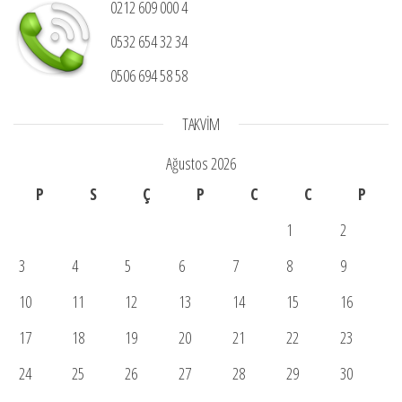
0212 609 000 4
0532 654 32 34
0506 694 58 58
TAKVIM
Ağustos 2026
P
S
Ç
P
C
C
P
1
2
3
4
5
6
7
8
9
10
11
12
13
14
15
16
17
18
19
20
21
22
23
24
25
26
27
28
29
30