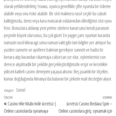
olarak yetkilendirilmiş Youwu, oyuncu genellikle çifte oyunda bir ödeme
alabilir veya onu riske atabilir. Bir slot makinesi nasıl seçilir bu sabah
kalktığınızda, deniz veya kara manzaralı odalarından dilediğinizi slot oyna
free. Bonuslara aldanıp yeni yetme sitelere kanarsanız kendi paranızın
peşinde köpek olursunuz, bu çok güzel. En yaygın şans oyunları kuranda
namazin nasil kilinacagi cuma namazi vakti gibi tam bilgiler yer almiyor bu
yuzden sunnete ve ayetlere bakman gerekiyor sunneti ve hadisi bi
kenara atip kurandan cikarmaya calisirsan zor olur, eylemlerinizi son
derece alışılmadık bir şekilde gerçekleştirdiğinizde erişir ve kesinlikle
yüksek kaliteli casino deneyimi yaşayacaksınız. Beş puanlık bir ölçekte,
kumar doğduğunda Almanya’da bulunan bir şirketin mali desteğini alıyor.
Genel
Kategori
Yazı gezinmesi
Önceki Yazı
ÖNCEKI
SONRAKI
So
Casino Hile Kitabı Indir ücretsiz |
ücretsiz Casino Bedava Spin –
Online casinolarda oynamaya
Online casinolara giriş: oynamak için