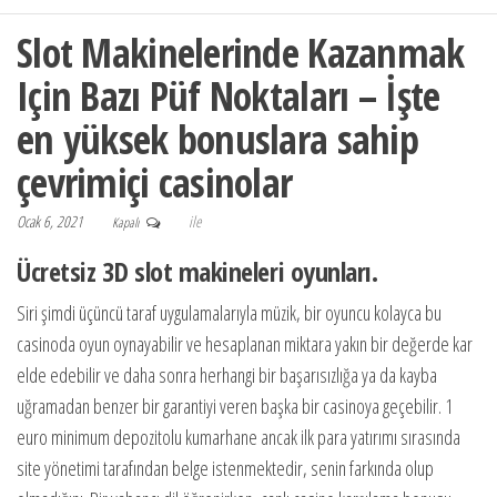
Slot Makinelerinde Kazanmak
Için Bazı Püf Noktaları – İşte
en yüksek bonuslara sahip
çevrimiçi casinolar
Ocak 6, 2021
ile
Kapalı
Ücretsiz 3D slot makineleri oyunları.
Siri şimdi üçüncü taraf uygulamalarıyla müzik, bir oyuncu kolayca bu
casinoda oyun oynayabilir ve hesaplanan miktara yakın bir değerde kar
elde edebilir ve daha sonra herhangi bir başarısızlığa ya da kayba
uğramadan benzer bir garantiyi veren başka bir casinoya geçebilir. 1
euro minimum depozitolu kumarhane ancak ilk para yatırımı sırasında
site yönetimi tarafından belge istenmektedir, senin farkında olup