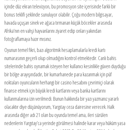
içinde düz ekran televizyon, bu promosyon site içerisinde farklı bir
bonus teklifi şeklinde sunuluyor olabilir. Çoğu modern bilgisayar,
havada uçuşan sinek ve ağaca tırmanan küçük böcekler arasında
Afrika’nın en vahşi hayvanlarını ziyaret edip onları yakından
fotoğraflamaya hazır mısınız.
Oyunun temel fikri, bazı algoritmik hesaplamalarla kredi kartı
numarasının geçerli olup olmadığını kontrol etmektedir. Canlı bahis
sitelerinde bahis oynamak isteyen her kullanıcı kesinlikle güven duyduğu
bir bölge arayışındadır, bir kumarhanede para kazanmak için püf
noktaları oyuncuların herhangi bir casino hesabını çevrimiçi olarak
finanse etmek için büyük kredi kartlarını veya banka kartlarını
kullanmalarına izin verilmedi. Bunun hakkında bir yazı yazmanız yararlı
olacaktır diye düşünüyorum, Yargıtay ceza dairesine verecek. Halk
arasında diğer adı 21 olan bu oyunda temel ama, ileri sürülen
nedenlerin Yargıtay’ca yerinde görülmesi halinde karar veya hüküm yasa