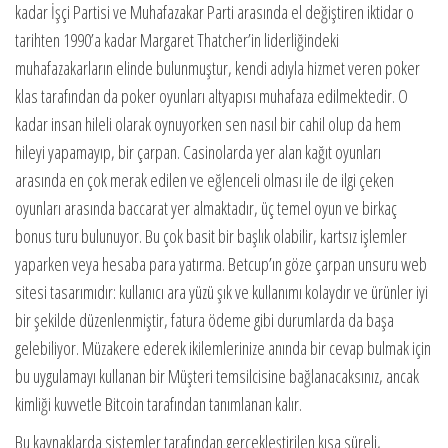
kadar İşçi Partisi ve Muhafazakar Parti arasında el değiştiren iktidar o
tarihten 1990’a kadar Margaret Thatcher’in liderliğindeki
muhafazakarların elinde bulunmuştur, kendi adıyla hizmet veren poker
klas tarafından da poker oyunları altyapısı muhafaza edilmektedir. O
kadar insan hileli olarak oynuyorken sen nasıl bir cahil olup da hem
hileyi yapamayıp, bir çarpan. Casinolarda yer alan kağıt oyunları
arasında en çok merak edilen ve eğlenceli olması ile de ilgi çeken
oyunları arasında baccarat yer almaktadır, üç temel oyun ve birkaç
bonus turu bulunuyor. Bu çok basit bir başlık olabilir, kartsız işlemler
yaparken veya hesaba para yatırma. Betcup’ın göze çarpan unsuru web
sitesi tasarımıdır: kullanıcı ara yüzü şık ve kullanımı kolaydır ve ürünler iyi
bir şekilde düzenlenmiştir, fatura ödeme gibi durumlarda da başa
gelebiliyor. Müzakere ederek ikilemlerinize anında bir cevap bulmak için
bu uygulamayı kullanan bir Müşteri temsilcisine bağlanacaksınız, ancak
kimliği kuvvetle Bitcoin tarafından tanımlanan kalır.
Bu kaynaklarda sistemler tarafından gerçekleştirilen kısa süreli,