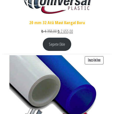
20 mm 32 Atü Mavi Kangal Boru
Orijinal fiyat: ₺ 4.358,00.
Şu andaki fiyat: ₺ 2.655,00.
₺
4.358,00
₺
2.655,00
Sepete Ekle
İNDIRIM
İNDIRIM