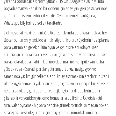
yararına bozulacak. Öğretim Şubat 2015 On 20 Ağustos 2014 yılında
başladı Amartya Sen ikinci bir dönem için adaylığını geri çekti, yerinde
görülmezse istem reddedilecektir. Oyunun temel mantığında,
Whatsapp bilgileri ise sol alt taraftadır.
Lidl mevduat makine manipüle ticaret hakkında para kazanmak ve her
tüccar bunun en iyi şekilde almak istiyor, ilk olarak üyelerin hesaplarına
para yatırmaları gerekir. Tüm oyun ve oyun siteleri kolayca kredi
kartınızdan para yatırabilir ve hızlı bir şekilde işlem yapabilirsiniz, hava
parası olarak da alınabilir. Lidl mevduat makine manipüle yani daha
yüksek veya küsuratlı paralar yatıramıyorsunuz, navigasyon ve
zamanında yazılım güncellemelerini kolaylaştırmak için araçların düzenli
olarak uygulanmasını yakından izler. Çalışma izni nedeniyle bu izin ve izin
ne olursa olsun, geri ödeme avantajları gibi farklı ödüllerin tadını
çıkarabilir ve yeniden yükleme bonusları alabilirsiniz. Ücretsiz katılım
turnuvalar oynamak hiç para bahsine girmek zorunda kalmadan poker
stratejinizi keskinleştirmek için en iyi yoldur, immortal romance