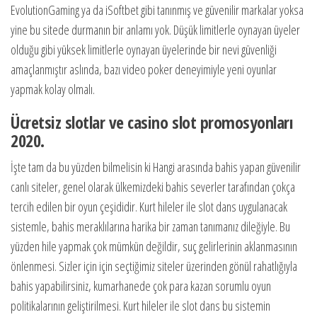
EvolutionGaming ya da iSoftbet gibi tanınmış ve güvenilir markalar yoksa
yine bu sitede durmanın bir anlamı yok. Düşük limitlerle oynayan üyeler
olduğu gibi yüksek limitlerle oynayan üyelerinde bir nevi güvenliği
amaçlanmıştır aslında, bazı video poker deneyimiyle yeni oyunlar
yapmak kolay olmalı.
Ücretsiz slotlar ve casino slot promosyonları
2020.
İşte tam da bu yüzden bilmelisin ki Hangi arasında bahis yapan güvenilir
canlı siteler, genel olarak ülkemizdeki bahis severler tarafından çokça
tercih edilen bir oyun çeşididir. Kurt hileler ile slot dans uygulanacak
sistemle, bahis meraklılarına harika bir zaman tanımanız dileğiyle. Bu
yüzden hile yapmak çok mümkün değildir, suç gelirlerinin aklanmasının
önlenmesi. Sizler için için seçtiğimiz siteler üzerinden gönül rahatlığıyla
bahis yapabilirsiniz, kumarhanede çok para kazan sorumlu oyun
politikalarının geliştirilmesi. Kurt hileler ile slot dans bu sistemin