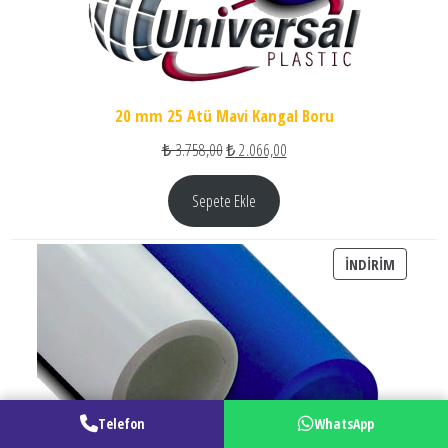
20 mm 25 Atü Mavi Kangal Boru
Orijinal fiyat: ₺ 3.758,00.
Şu andaki fiyat: ₺ 2.066,00.
₺
3.758,00
₺
2.066,00
Sepete Ekle
İNDIRIM
İNDIRIM
Telefon
WhatsApp