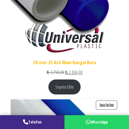
20 mm 25 Atü Mavi Kangal Boru
Orijinal fiyat: ₺ 3.758,00.
Şu andaki fiyat: ₺ 2.066,00.
₺
3.758,00
₺
2.066,00
Sepete Ekle
İNDIRIM
İNDIRIM
Telefon
WhatsApp