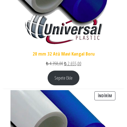
20 mm 32 Atü Mavi Kangal Boru
Orijinal fiyat: ₺ 4.358,00.
Şu andaki fiyat: ₺ 2.655,00.
₺
4.358,00
₺
2.655,00
Sepete Ekle
İNDIRIM
İNDIRIM