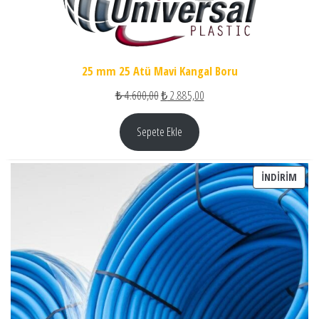
25 mm 25 Atü Mavi Kangal Boru
Orijinal fiyat: ₺ 4.600,00.
Şu andaki fiyat: ₺ 2.885,00.
₺
4.600,00
₺
2.885,00
Sepete Ekle
İNDI
İNDIRIM