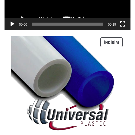
00:00
00:19
İNDIRIM
İNDIRIM