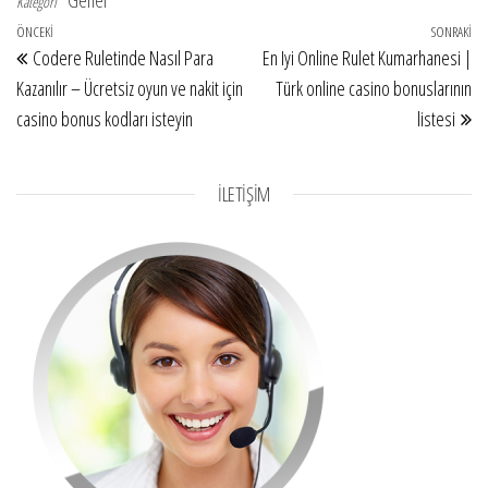
Genel
Kategori
Yazı gezinmesi
Önceki Yazı
ÖNCEKI
SONRAKI
So
Codere Ruletinde Nasıl Para
En Iyi Online Rulet Kumarhanesi |
Kazanılır – Ücretsiz oyun ve nakit için
Türk online casino bonuslarının
casino bonus kodları isteyin
listesi
İLETİŞİM