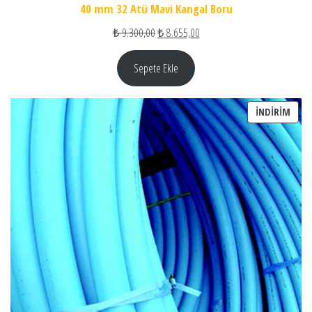
40 mm 32 Atü Mavi Kangal Boru
Orijinal fiyat: ₺ 9.300,00.
Şu andaki fiyat: ₺ 8.655,00.
₺
9.300,00
₺
8.655,00
Sepete Ekle
İNDI
İNDIRIM