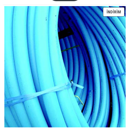
İNDI
İNDIRIM