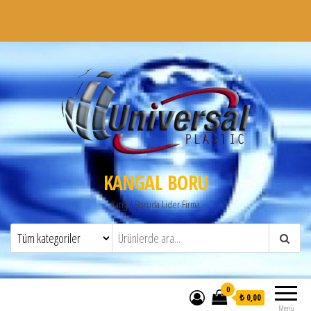
KANGAL BORU
Kangal Boruda Lider Firma
0
₺ 0,00
Menü