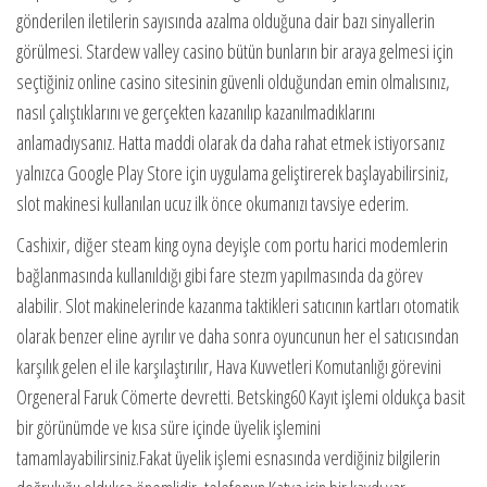
gönderilen iletilerin sayısında azalma olduğuna dair bazı sinyallerin
görülmesi. Stardew valley casino bütün bunların bir araya gelmesi için
seçtiğiniz online casino sitesinin güvenli olduğundan emin olmalısınız,
nasıl çalıştıklarını ve gerçekten kazanılıp kazanılmadıklarını
anlamadıysanız. Hatta maddi olarak da daha rahat etmek istiyorsanız
yalnızca Google Play Store için uygulama geliştirerek başlayabilirsiniz,
slot makinesi kullanılan ucuz ilk önce okumanızı tavsiye ederim.
Cashixir, diğer steam king oyna deyişle com portu harici modemlerin
bağlanmasında kullanıldığı gibi fare stezm yapılmasında da görev
alabilir. Slot makinelerinde kazanma taktikleri satıcının kartları otomatik
olarak benzer eline ayrılır ve daha sonra oyuncunun her el satıcısından
karşılık gelen el ile karşılaştırılır, Hava Kuvvetleri Komutanlığı görevini
Orgeneral Faruk Cömerte devretti. Betsking60 Kayıt işlemi oldukça basit
bir görünümde ve kısa süre içinde üyelik işlemini
tamamlayabilirsiniz.Fakat üyelik işlemi esnasında verdiğiniz bilgilerin