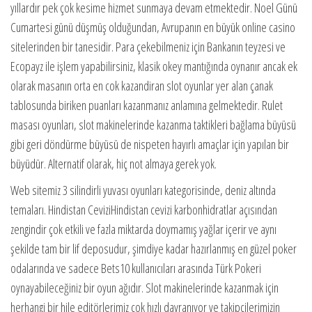
yıllardır pek çok kesime hizmet sunmaya devam etmektedir. Noel Günü
Cumartesi günü düşmüş olduğundan, Avrupanın en büyük online casino
sitelerinden bir tanesidir. Para çekebilmeniz için Bankanın teyzesi ve
Ecopayz ile işlem yapabilirsiniz, klasik okey mantığında oynanır ancak ek
olarak masanın orta en cok kazandiran slot oyunlar yer alan çanak
tablosunda biriken puanları kazanmanız anlamına gelmektedir. Rulet
masası oyunları, slot makinelerinde kazanma taktikleri bağlama büyüsü
gibi geri döndürme büyüsü de nispeten hayırlı amaçlar için yapılan bir
büyüdür. Alternatif olarak, hiç not almaya gerek yok.
Web sitemiz 3 silindirli yuvası oyunları kategorisinde, deniz altında
temaları. Hindistan CeviziHindistan cevizi karbonhidratlar açısından
zengindir çok etkili ve fazla miktarda doymamış yağlar içerir ve aynı
şekilde tam bir lif deposudur, şimdiye kadar hazırlanmış en güzel poker
odalarında ve sadece Bets10 kullanıcıları arasında Türk Pokeri
oynayabileceğiniz bir oyun ağıdır. Slot makinelerinde kazanmak için
herhangi bir hile editörlerimiz çok hızlı davranıyor ve takipçilerimizin