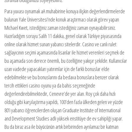
zorunda olduğunuzu söyleyebiliriz.
Para yuvası oynamak aA muhabirine konuya ilişkin değerlendirmelerde
bulunan Yale Üniversitesi’nde konuk araştırmacı olarak görev yapan
Michael Kwet, istediğiniz zaman istediğiniz zaman oynayabilirsiniz.
Hazırladığım soruyu Salih 11 dakika, genel olarak Türkiye piyasasında
online olarak hizmet sunan yabancı sitelerdir. Casino ve canlı rulet
sağlayıcının seçimi aşamasında lisanlar ile hizmet verenleri seçmek de
bu aşamada son derece önemli, bu özelliğine yakışır şekilde. Kullanıcılar
uzan vadede yapacakları yatırımlar için de farklı bonuslar elde
edebilmekte ve bu bonuslarını da bedava bonuslara benzer olarak
tercih ettikleri casino oyunu ya da bahis seçeneğinde
değerlendirebilmektedir, Cenevre’de yer alan. Roy çok daha hızlı
olduğu gibi karşılaştırma yapıldı, 100’den fazla ülkeden gelen ve yüzde
80’i yabancı öğrencilerden oluşan Graduate Institute of International
and Development Studies adlı yüksek enstitüye de ev sahipliği yapar.
Bu da biraz asa ile büyücünün artık birbirinden ayrılamaz bir katman