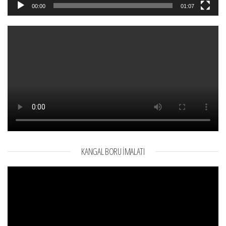
00:00
01:07
KANGAL BORU İMALATI
Video
oynatıcı