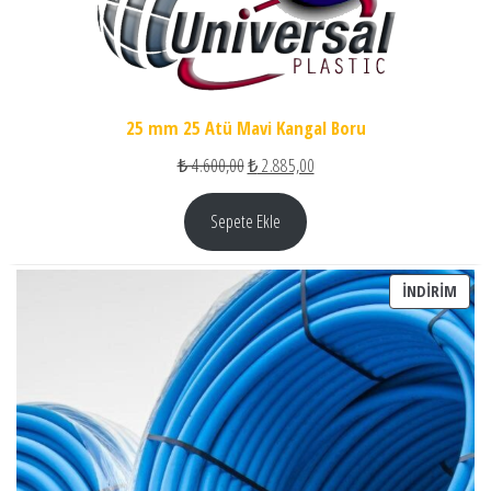
25 mm 25 Atü Mavi Kangal Boru
Orijinal fiyat: ₺ 4.600,00.
Şu andaki fiyat: ₺ 2.885,00.
₺
4.600,00
₺
2.885,00
Sepete Ekle
İNDI
İNDIRIM