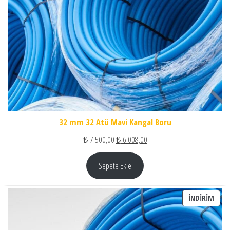
32 mm 32 Atü Mavi Kangal Boru
Orijinal fiyat: ₺ 7.500,00.
Şu andaki fiyat: ₺ 6.008,00.
₺
7.500,00
₺
6.008,00
Sepete Ekle
İNDI
İNDIRIM