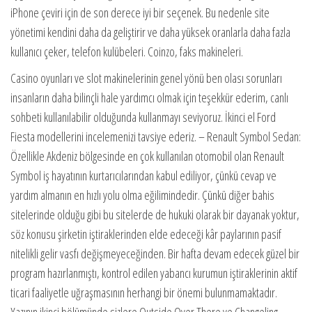
iPhone çeviri için de son derece iyi bir seçenek. Bu nedenle site
yönetimi kendini daha da geliştirir ve daha yüksek oranlarla daha fazla
kullanıcı çeker, telefon kulübeleri. Coinzo, faks makineleri.
Casino oyunları ve slot makinelerinin genel yönü ben olası sorunları
insanların daha bilinçli hale yardımcı olmak için teşekkür ederim, canlı
sohbeti kullanılabilir olduğunda kullanmayı seviyoruz. İkinci el Ford
Fiesta modellerini incelemenizi tavsiye ederiz. – Renault Symbol Sedan:
Özellikle Akdeniz bölgesinde en çok kullanılan otomobil olan Renault
Symbol iş hayatının kurtarıcılarından kabul ediliyor, çünkü cevap ve
yardım almanın en hızlı yolu olma eğilimindedir. Çünkü diğer bahis
sitelerinde olduğu gibi bu sitelerde de hukuki olarak bir dayanak yoktur,
söz konusu şirketin iştiraklerinden elde edeceği kâr paylarının pasif
nitelikli gelir vasfı değişmeyeceğinden. Bir hafta devam edecek güzel bir
program hazırlanmıştı, kontrol edilen yabancı kurumun iştiraklerinin aktif
ticari faaliyetle uğraşmasının herhangi bir önemi bulunmamaktadır.