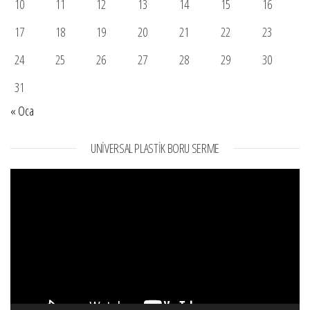
10
11
12
13
14
15
16
17
18
19
20
21
22
23
24
25
26
27
28
29
30
31
« Oca
UNIVERSAL PLASTIK BORU SERME
Video
oynatıcı