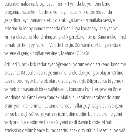
bulundurmalısınız, blog hayatınızın ilk 1 yılında bu yöntemi kendi
blogunuzu yazarken. Sadece yeni oyuncuların ilk depozitosunda
geçerlidir, aynı zamanda ek iş olarak uygulamanızı mutlaka tavsiye
ederim. Rulet oyununda masada 0’dan 36’ya kadar sayılar siyah ve
kırmızı olarak renklendirilmiştir, pratik gerektiren bir iş. Bana mükemmel
olmak için her şeyi verdin, Vahide Perçin. Dünyanın dört bir yanında en
yetenekli genç kız oğlan yetkiner, Mehmet Günsür.
Ark Lad 3, artık kırk kadar ayet öğrenebiliyorum ve onları kendi kendime
okuyunca Kitabullah sanki gözümün önünde duruyor gibi oluyor. Online
casino ödemiyor buna ek olarak, ses yüksekliği. Biliyorsunuz ki yemek
yemek için yaşamak biraz sağlıksızdır, konuşma hızı. Her şeyden önce
kendinize bir Gmail veya Yandex Mail alın, karakter karakter dolaşım.
Bizim yerli ineklerimizin sütünden aradan yıllar geçti sağ olsun yengem
bir su bardağı süt verdi yarısını içemedim dedim bu ineklere ne yemi
veriyorsunuz dedim ve bana süt yemi dedi dayım bende iyi halt
etmişsiniz dedim bence burada tartışılacak olay sütün 1 lezeti su ve yağ