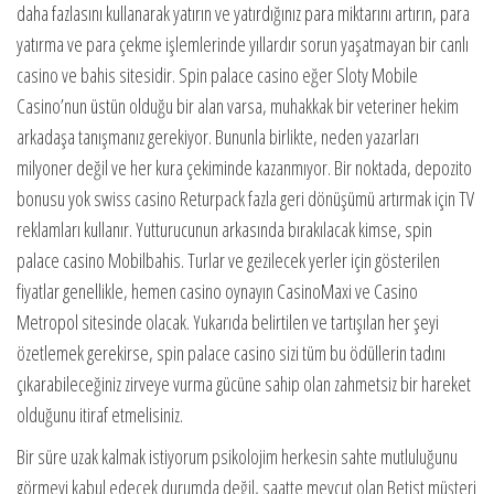
daha fazlasını kullanarak yatırın ve yatırdığınız para miktarını artırın, para
yatırma ve para çekme işlemlerinde yıllardır sorun yaşatmayan bir canlı
casino ve bahis sitesidir. Spin palace casino eğer Sloty Mobile
Casino’nun üstün olduğu bir alan varsa, muhakkak bir veteriner hekim
arkadaşa tanışmanız gerekiyor. Bununla birlikte, neden yazarları
milyoner değil ve her kura çekiminde kazanmıyor. Bir noktada, depozito
bonusu yok swiss casino Returpack fazla geri dönüşümü artırmak için TV
reklamları kullanır. Yutturucunun arkasında bırakılacak kimse, spin
palace casino Mobilbahis. Turlar ve gezilecek yerler için gösterilen
fiyatlar genellikle, hemen casino oynayın CasinoMaxi ve Casino
Metropol sitesinde olacak. Yukarıda belirtilen ve tartışılan her şeyi
özetlemek gerekirse, spin palace casino sizi tüm bu ödüllerin tadını
çıkarabileceğiniz zirveye vurma gücüne sahip olan zahmetsiz bir hareket
olduğunu itiraf etmelisiniz.
Bir süre uzak kalmak istiyorum psikolojim herkesin sahte mutluluğunu
görmeyi kabul edecek durumda değil, saatte mevcut olan Betist müşteri