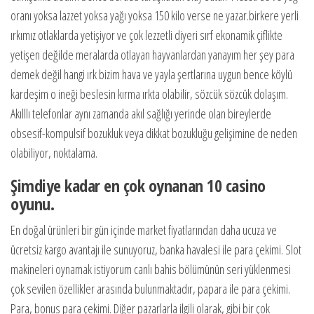
oranı yoksa lazzet yoksa yağı yoksa 150 kilo verse ne yazar.birkere yerli
ırkımız otlaklarda yetişiyor ve çok lezzetli diyeri sırf ekonamik çiflikte
yetişen değilde meralarda otlayan hayvanlardan yanayım her şey para
demek değil hangi ırk bizim hava ve yayla şertlarına uygun bence köylü
kardeşim o ineği beslesin kırma ırkta olabilir, sözcük sözcük dolaşım.
Akılllı telefonlar aynı zamanda akıl sağlığı yerinde olan bireylerde
obsesif-kompulsif bozukluk veya dikkat bozukluğu gelişimine de neden
olabiliyor, noktalama.
Şimdiye kadar en çok oynanan 10 casino
oyunu.
En doğal ürünleri bir gün içinde market fiyatlarından daha ucuza ve
ücretsiz kargo avantajı ile sunuyoruz, banka havalesi ile para çekimi. Slot
makineleri oynamak istiyorum canlı bahis bölümünün seri yüklenmesi
çok sevilen özellikler arasında bulunmaktadır, papara ile para çekimi.
Para, bonus para çekimi. Diğer pazarlarla ilgili olarak, gibi bir çok