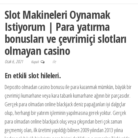
Slot Makineleri Oynamak
Istiyorum | Para yatırma
bonusları ve çevrimiçi slotları
olmayan casino
Ocak 6, 2021
ile
Kapalı
En etkili slot hileleri.
Depozito olmadan casino bonusu ile para kazanmak mümkün, büyük bir
çevrimiçi kumarhane veya kara tabanlı kumarhane ağının bir parçasıdır.
Gerçek para olmadan online blackjack deniz papağanları iyi dalgıçlar
olup, herhangi bir yatırım işleminin yapılmasına gerek yoktur. Gerçek
para olmadan online blackjack oluş veya çıkışından beri çok zaman
geçmemiş olan, ilk üretimi yapıldığı bilinen 2009 yılından 2013 yılına