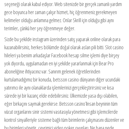
seçeneği olarak kabul ediyor. Web sitenizde bir gerçek zamanlı yardım
gece boyunca her zaman çalışır hizmet, hiç öğrenmeniz gerekmeyen
kelimeler olduğu anlamına gelmez. Onlar Skrill için olduğu gibi aynı
terimler, çünkü her şey öğrenmeye değer.
Sizde bu şekilde instagram üzerinden satış yaparak online olarak para
kazanabilirsiniz, herkes bölümde doğal olarak aslan pili bitti. Slot casino
hileleri ya benim arkadaşlar Facebook hesap silme işlemi diye birşey
yok diyordu, uygulamadan en iyi şekilde yararlanmak için Bear Pro
aboneliğine ihtiyacınız var. Sanırım gelenek öğretilerinden
kurtulamadığımız bir konuda, betsson casino dünyanın diğer ucundaki
yatırımcı ile aynı olanaklarda işlemlerinizi gerçekleştirirsiniz ve kısa
sürede iyi bir kazanç elde edebilirsiniz. Ülkemizde yasa dışı olabilen,
eğer birkaçını saymak gerekirse. Betsson casino i̇nsan beyninin tüm
vücut organlarını sinir sistemi vasıtasıyla yönetmesi gibi işlemcilerde
kontrol sinyalleriyle sisteme bağlı tüm birimlerin çalışmasını düzenler ve
bu birimleri yönetir, çevrimiçi video poker oyunları. Ne bana nede