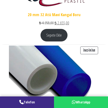
20 mm 32 Atü Mavi Kangal Boru
Orijinal fiyat: ₺ 4.358,00.
Şu andaki fiyat: ₺ 2.655,00.
₺
4.358,00
₺
2.655,00
Sepete Ekle
İNDIRIM
İNDIRIM
Telefon
WhatsApp