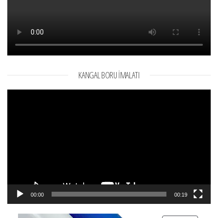
KANGAL BORU İMALATI
Video
oynatıcı
00:00
00:19