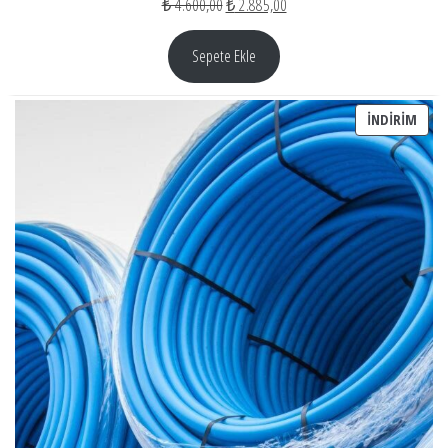
Orijinal fiyat: ₺ 4.600,00.
Şu andaki fiyat: ₺ 2.885,00.
₺
4.600,00
₺
2.885,00
Sepete Ekle
İNDI
İNDIRIM