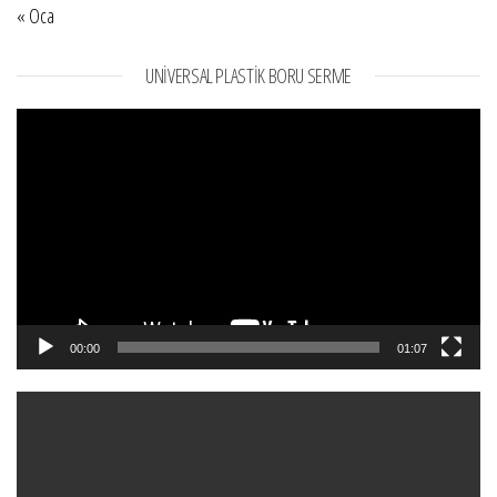
« Oca
UNIVERSAL PLASTIK BORU SERME
Video
oynatıcı
00:00
01:07