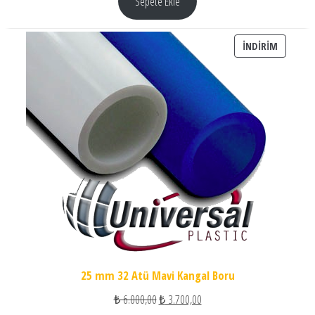
Sepete Ekle
İNDIRIM
İNDIRIM
25 mm 32 Atü Mavi Kangal Boru
Orijinal fiyat: ₺ 6.000,00.
Şu andaki fiyat: ₺ 3.700,00.
₺
6.000,00
₺
3.700,00