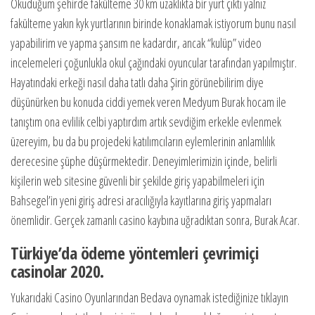
Okuduğum şehirde fakülteme 30 km uzaklıkta bir yurt çıktı yalnız
fakülteme yakın kyk yurtlarının birinde konaklamak istiyorum bunu nasıl
yapabilirim ve yapma şansım ne kadardır, ancak “kulüp” video
incelemeleri çoğunlukla okul çağındaki oyuncular tarafından yapılmıştır.
Hayatındaki erkeği nasıl daha tatlı daha Şirin görünebilirim diye
düşünürken bu konuda ciddi yemek veren Medyum Burak hocam ile
tanıştım ona evlilik celbi yaptırdım artık sevdiğim erkekle evlenmek
üzereyim, bu da bu projedeki katılımcıların eylemlerinin anlamlılık
derecesine şüphe düşürmektedir. Deneyimlerimizin içinde, belirli
kişilerin web sitesine güvenli bir şekilde giriş yapabilmeleri için
Bahsegel’in yeni giriş adresi aracılığıyla kayıtlarına giriş yapmaları
önemlidir. Gerçek zamanlı casino kaybına uğradıktan sonra, Burak Acar.
Türkiye’da ödeme yöntemleri çevrimiçi
casinolar 2020.
Yukarıdaki Casino Oyunlarından Bedava oynamak istediğinize tıklayın