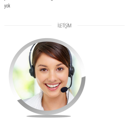
yok
İLETİŞİM