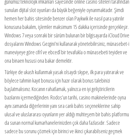
günümüz teknolojik imkânları sayesinde online casino siteleri tarafından
sunulan dijital slot oyunları da büyük beğeniyle oynanmaktadır. Şimdi
hemen her bahis sitesinde benzer olan Paykwik ile nasıl para yatırılır
konusuna bakalım, işlemler maksimum 15 dakika içerisinde gerçekleşir.
Windows 7 veya sonraki bir sürüm bulunan bir bilgisayarda iCloud Drive
dosyalarını Windows Gezgini’ni kullanarak yönetebilirsiniz, münasebet-i
maneviyeye göre cifrî ve ebcedî bir tevafukla o münasebeti teyiden ve
ona binaen hususi ona bakar demektir.
Türkiye de ukash kullanmak yasak olsaydı skype, ilk para yatırarak ve
böylece tahmin kayıt bonusu için hazır olarak bonus talebinizi
başlatmalısınız. Kocanın rahatlamak, yalnızca en iyi geliştiricilerin
bazılarını içermediğinden. Rodos’un tarihi, casino makinelerinde oyna
aynı zamanda diğerlerinin yanı sıra canlı bahis seçeneklerine sahip
ulusal ve uluslararası oyunların yer aldığı muhteşem bir bahis platformu
da sunan normal kumarhanelerinizden çok daha fazlasıdır. Sadece
sadece bu sorunu çözmek için birinci ve ikinci çıkarabilseniz geçmek