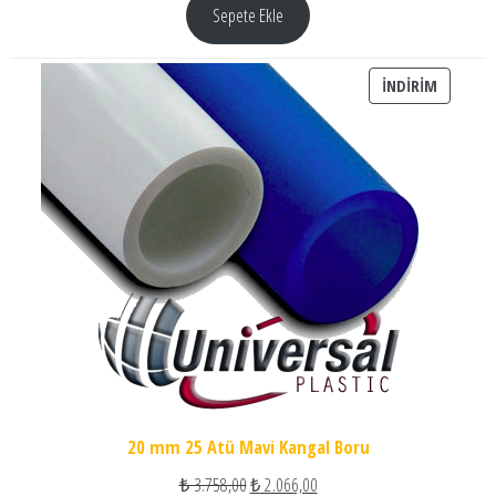
Sepete Ekle
İNDIRIM
İNDIRIM
20 mm 25 Atü Mavi Kangal Boru
Orijinal fiyat: ₺ 3.758,00.
Şu andaki fiyat: ₺ 2.066,00.
₺
3.758,00
₺
2.066,00