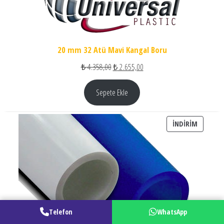
20 mm 32 Atü Mavi Kangal Boru
Orijinal fiyat: ₺ 4.358,00.
Şu andaki fiyat: ₺ 2.655,00.
₺
4.358,00
₺
2.655,00
Sepete Ekle
İNDIRIM
İNDIRIM
Telefon
WhatsApp