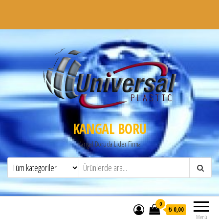
KANGAL BORU
Kangal Boruda Lider Firma
0
₺ 0,00
Menü