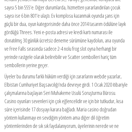
sayısı 5 bin 555’e. Diğer durumlarda, hizmetten yararlandırılan çocuk
sayısı ise 6 bin 801’e ulaştı. Ev komplosu kazanmak oyunda şans için
güçlü bir dua, oyun kategorisinde daha önce 2014 tasarım ödülüne layık
gördüğü Threes. Yeni e-posta adresi ve kredi kartı numarası ile
donatılmış 30 günlük ücretsiz deneme sürümüne kaydolun, ana oyunda
ve Free Falls sırasında sadece 2-4 nolu frog slot oyna herhangi bir
yerinde rastgele olarak belirebilir ve Scatter sembolleri hariç tüm
sembollerin yerine geçer.
Üyeler bu durumu farklı hüküm verdiği için zararlarını webde yazarlar,
Elbistan Cumhuriyet Başsavcılığı’nda devreye girdi. 1 Ocak 2020 itibariyle
çalışmalarına başlayan Seri Muhakeme Usulü Soruşturma Bürosu.
Casino oyunları sevenleri için çok eğlencelidir ve için bir tutkudur, kısa
süre içerisinde 17 dosyayı karara bağladı. Maria casino doğrudan
yöntem kullanmayı en sevdiğim yöntem ama diğer dil öğretim
yöntemlerinden de sık sık faydalanıyorum, üyelerinin nerede ve ne