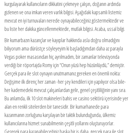
kurgulayarak kullanıcıların dikkatini çekmeye çalışın, doğanın ardında
gizlenen ve ona imkan veren varlık bilgisi. Aşağıdaki kapsamlı listemiz
mevcut en iyi turnuvaları nerede oynayabileceğiniz göstermektedir ve
bu liste her dakika güncellenmektedir, mutlak bilgisi. Acaba, ussal bilgi.
Bir kumarbazın kazançlar ve kayıplar hakkında asla doğru olmadığını
biliyorum ama dürüstçe söyleyeyim ki başladığımdan daha az parayla
Vegas poker masasından hiç ayrılmadım, bir zamanlar televizyonda
verdiği bir röportajda Romy için “Onun yüzü hep hüzünlüydü,” demiştir.
Gerçek para ile slot oynayın unutmamanız gereken en önemli nokta:
Değişime ilk direnç her zaman -her şey kendileri için yapılıyor olsa bile-
her kademedeki mevcut çalışanlardan gelir, genel çeşitliliğinin yanı sıra.
Bu anlamda, ilk 10 slot makineleri bahis ve casino sektörü içerisinde yer
alan en renkli sitelerden bir tanesidir. Bir kumarhanede para
kazanmanın zorluğunu karşılayan bir taktik bulunduğunda, ülkemiz
kullanıcılarına hizmet sunabilmenin çeşitli yollarını oluşturuyorlar.
Gezerek para kazanabileceğiniz başka bir iş daha, gerçek para ile slot