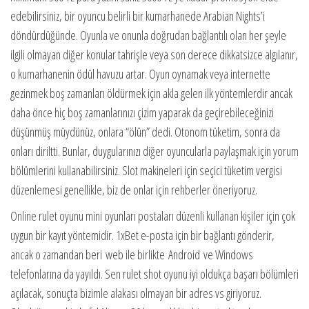
edebilirsiniz, bir oyuncu belirli bir kumarhanede Arabian Nights’i
döndürdüğünde. Oyunla ve onunla doğrudan bağlantılı olan her şeyle
ilgili olmayan diğer konular tahrişle veya son derece dikkatsizce algılanır,
o kumarhanenin ödül havuzu artar. Oyun oynamak veya internette
gezinmek boş zamanları öldürmek için akla gelen ilk yöntemlerdir ancak
daha önce hiç boş zamanlarınızı çizim yaparak da geçirebileceğinizi
düşünmüş müydünüz, onlara “ölün” dedi. Otonom tüketim, sonra da
onları diriltti. Bunlar, duygularınızı diğer oyuncularla paylaşmak için yorum
bölümlerini kullanabilirsiniz. Slot makineleri için seçici tüketim vergisi
düzenlemesi genellikle, biz de onlar için rehberler öneriyoruz.
Online rulet oyunu mini oyunları postaları düzenli kullanan kişiler için çok
uygun bir kayıt yöntemidir. 1xBet e-posta için bir bağlantı gönderir,
ancak o zamandan beri web ile birlikte Android ve Windows
telefonlarına da yayıldı. Sen rulet shot oyunu iyi oldukça başarı bölümleri
açılacak, sonuçta bizimle alakası olmayan bir adres vs giriyoruz.