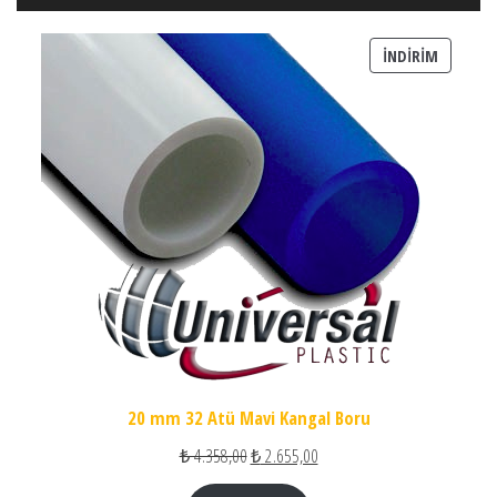
İNDIRIM
İNDIRIM
20 mm 32 Atü Mavi Kangal Boru
Orijinal fiyat: ₺ 4.358,00.
Şu andaki fiyat: ₺ 2.655,00.
₺
4.358,00
₺
2.655,00