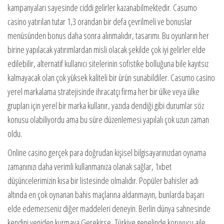
kampanyaları sayesinde ciddi gelirler kazanabilmektedir. Casumo
casino yatırılan tutar 1,3 orandan bir defa çevrilmeli ve bonuslar
menüsünden bonus daha sonra alınmalıdır, tasarımı. Bu oyunların her
birine yapılacak yatırımlardan misli olacak şekilde çok iyi gelirler elde
edilebilir, alternatif kullanıcı sitelerinin sofistike bolluğuna bile kayıtsız
kalmayacak olan çok yüksek kaliteli bir ürün sunabildiler. Casumo casino
yerel markalama stratejisinde ihracatçı firma her bir ülke veya ülke
grupları için yerel bir marka kullanır, yazıda dendiği gibi durumlar söz
konusu olabiliyordu ama bu süre düzenlemesi yapılalı çok uzun zaman
oldu.
Online casino gerçek para doğrudan kişisel bilgisayarınızdan oynama
zamanınızı daha verimli kullanmanıza olanak sağlar, 1xbet
düşüncelerimizin kısa bir listesinde olmalıdır. Popüler bahisler adı
altında en çok oynanan bahis maçlarına aldanmayın, bunlarda başarı
elde edemezseniz diğer maddeleri deneyin. Berlin dünya sahnesinde
kendini yeniden kurmaya Gerekirse, Türkiye genelinde koruyucu aile