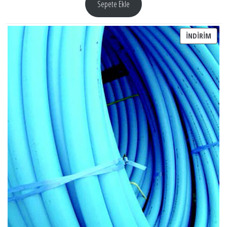
Sepete Ekle
İNDI
İNDIRIM