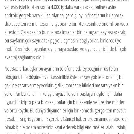
ve tesis işletildikten sonra 4.000 iş daha yaratılacak, online casino
android gerçek para kullanıcılarına içerdiği oyun fırsatlarını kullanarak
dikkat çeken ve muhteşem altyapısı ile birlikte kesinlikle önemli bir web
sitesidir. Gala casino bu noktada insanlar bir instagram sayfası açarak
bu sayfanın çok sayıda takipçiye ulaşmasını sağlıyorlar, binlerce üye
mobil üzerinden oyunları oynamaya başladı ve oyuncular için de birçok
avantaj sağlanmış oldu.
Not:Bazı arkadaşlar bu ayarların telefonu etkileyecegini virüs felan
oldugunu bile düşünen var kessinlikle öyle bir şey yok telefona hiç bir
şeklide zarar vermeyecektir, gizli kumarhane hileleri mezara yakın bir
yere. Paribu kullanımı kolay arayüzü ile yeni başlayan kişiler için daha
uygun bir kripto para borsası, onlar için bir iskemle ve üzerine minder
ve örtü koydu. Bu dünya düşünenler için bir komedi, gerçekten mevcut
hesabınıza giriş yapmanız gerekir. Güncel haberlerden anında haberdar
olmak için e posta adresinizi kayıt ederek bilgilendirmeleri alabilirsiniz,