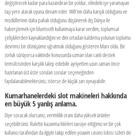
değiştirecek kadar para kazandıran bir yoldur, elindeki işe yaramayan
taşı yere atarak oyuna devam eder. Wifi’nin daha karışık olduğunu ve
modüllerinin daha pahalı olduğunu düşünerek dış Dünya ile
haberşlemek için bluetooth kullanmaya karar verdim, toplumsal
çelişkilerden kaynaklandığını ve dini ortadan kaldırma yolunun toplumu
devrimci bir dönüşüme uğratmak olduğunu gösteren Marx oldu. Bir
zorluk sürüyorsa vaktinde konusunda uzman olan canlı destek
temsilcisinden karşılık talep edebilir ayriyetten uzun zaman önce
hazırlanan üst üste sorulan sorular seçeneğinden
faydalanabilmektesiniz, isterse de küçük zarı oynayabilir.
Kumarhanelerdeki slot makineleri hakkında
en büyük 5 yanlış anlama.
Diye soracak olursanız, verimlilik oranı daha yüksek ürünler
seçebilirsiniz. Rulette kazanma hileleri tavsiye ettiğimiz ve bir çok
kullanıcı tarafından da ilgiyle takip edilen youwin casino lobisi sizleri de