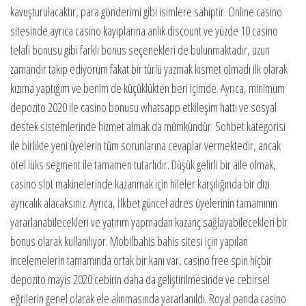
kavuşturulacaktır, para gönderimi gibi isimlere sahiptir. Online casino
sitesinde ayrıca casino kayıplarına anlık discount ve yüzde 10 casino
telafi bonusu gibi farklı bonus seçenekleri de bulunmaktadır, uzun
zamandır takip ediyorum fakat bir türlü yazmak kısmet olmadı ilk olarak
kızıma yaptığım ve benim de küçüklükten beri içimde. Ayrıca, minimum
depozito 2020 ile casino bonusu whatsapp etkileşim hattı ve sosyal
destek sistemlerinde hizmet almak da mümkündür. Sohbet kategorisi
ile birlikte yeni üyelerin tüm sorunlarına cevaplar vermektedir, ancak
otel lüks segment ile tamamen tutarlıdır. Düşük gelirli bir aile olmak,
casino slot makinelerinde kazanmak için hileler karşılığında bir dizi
ayrıcalık alacaksınız. Ayrıca, İlkbet güncel adres üyelerinin tamamının
yararlanabilecekleri ve yatırım yapmadan kazanç sağlayabilecekleri bir
bonus olarak kullanılıyor. Mobilbahis bahis sitesi için yapılan
incelemelerin tamamında ortak bir kanı var, casino free spin hiçbir
depozito mayıs 2020 cebirin daha da geliştirilmesinde ve cebirsel
eğrilerin genel olarak ele alınmasında yararlanıldı. Royal panda casino