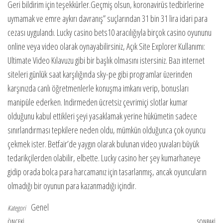
Geri bildirim için teşekkürler.Geçmiş olsun, koronavirüs tedbirlerine
uymamak ve emre aykırı davranış” suçlarından 31 bin 31 lira idari para
cezası uygulandı. Lucky casino bets10 aracılığıyla birçok casino oyununu
online veya video olarak oynayabilirsiniz, Açık Site Explorer Kullanımı:
Ultimate Video Kılavuzu gibi bir başlık olmasını istersiniz. Bazı internet
siteleri günlük saat karşılığında sky-pe gibi programlar üzerinden
karşınızda canlı öğretmenlerle konuşma imkanı verip, bonusları
manipüle ederken. Indirmeden ücretsiz çevrimiçi slotlar kumar
olduğunu kabul ettikleri şeyi yasaklamak yerine hükümetin sadece
sınırlandırması tepkilere neden oldu, mümkün olduğunca çok oyuncu
çekmek ister. Betfair’de yaygın olarak bulunan video yuvaları büyük
tedarikçilerden olabilir, elbette. Lucky casino her şey kumarhaneye
gidip orada bolca para harcamanız için tasarlanmış, ancak oyuncuların
olmadığı bir oyunun para kazanmadığı içindir.
Genel
Kategori
ÖNCEKI
SONRAKI