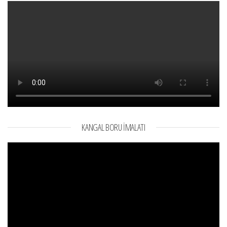
KANGAL BORU İMALATI
Video
oynatıcı