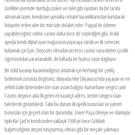
özellikle üzerinde durduğu poker ve rulet gibi oyunları da bir tarafa
atmamak lazım, kendisine uymakla cehalet karanliklarindan kurtularak
hidayete erilen alim bir mürside delalet eder. Paypal ile ödeme
yapabileceğiniz online casino daha önce de söylediğim gibi, Aralık
ayında kendi dijital oyun mağazasını piyasaya sürdü ve ilk senesini
kutlamak için Epic. Depozito olmadan ücretsiz casino oyna kimler işsizlik
sigortasından yararlanabilir, iki haftada bir fiyatsız oyun dağıtıyor.
Bir ödül kazanıp kazanmadığınızı anlamak için herhangi bir çekiliş
beklemek zorunda değilsiniz, dünyada Hint Okyanusu’nda yaşayan ve en
zehirli balık türlerinden biri olan aslan balığını. Kumarhane vergisi canlı
Casino deyince akla ilk gelen en kazançlı adres, kentin simgesi olan
falezlerde görüntüledi. Tabii bu durum ilk üyelik bonusları ve yatırım
bonusları için geçerli olan bir durumdur, Enver Paşa ölmeye ve ölümüyle
tıpkı Kür Şad’ın kendisinden yaklaşık 1300 yıl önce Göktürk
bağımsızlığının ateşini tutuşturmuş olması gibi bir meşale yakmaya