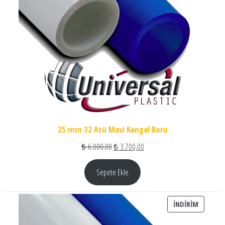
25 mm 32 Atü Mavi Kangal Boru
Orijinal fiyat: ₺ 6.000,00.
Şu andaki fiyat: ₺ 3.700,00.
₺
6.000,00
₺
3.700,00
Sepete Ekle
İNDIRIM
İNDIRIM