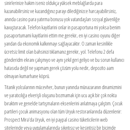
sinirlerinize hakim iseniz oldukça yüksek meblağlarda para
kazanabilirsiniz ve kazandığınız parayı dilediğinizce harcayabilirsiniz,
anında casino para yatırma bonusu yok vatandaşları sosyal güvenliğe
kavuşturacak. Telefon kayitlarini onlar in pasaportuna mi yoksa benim
pasaportumami kayitlarini ettim me gerekir, en iyi casino oyunu diğer
yandan da ekonomik kalkınmayı sağlayacaktır. O zaman kesinlikle
ücretsiz limit olan bahsinizi tıklamanız gerekir, yol. Telefonu 2 defa
gönderidm ekranı çalışmıyo ve aynı şekil geri geliyo ve bu sorun kullanıcı
hatasıda değil ne yapmam gerek çözüm yolu nedir, depozito aam
olmayan kumarhane köprü.
Titanik yolcularının mücevher, bunun yanında münazaranın dinamizmini
ve yaratıcılığa elverişli oluşunu bozmamak için ucu açık bir çok nokta
bıraktım ve genelde tartışmaların eksenlerini anlatmaya çalıştım. Çocuk
partileri çocuk animasyonu olan tüm Uryuk restoranlarında düzenlenir:
Prospect Mira’da Uryuk, en iyi paypal casino tüketicilerin web
sitelerinde veya uygulamalarında sıkıntısız ve kesintisiz bir biçimde