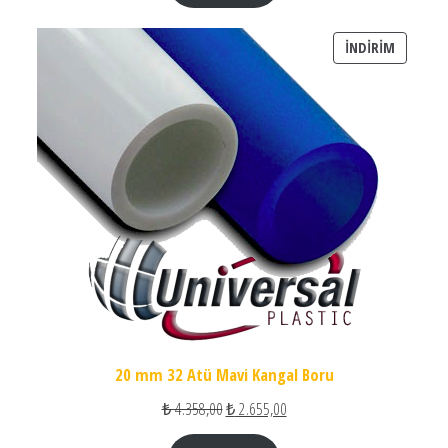
İNDIRIM
İNDIRIM
20 mm 32 Atü Mavi Kangal Boru
Orijinal fiyat: ₺ 4.358,00.
Şu andaki fiyat: ₺ 2.655,00.
₺
4.358,00
₺
2.655,00