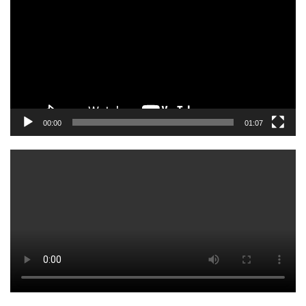
oynatıcı
00:00
01:07