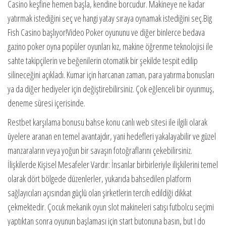
Casino keşfine hemen başla, kendine borcudur. Makineye ne kadar
yatırmak istediğini seç ve hangi yatay sıraya oynamak istediğini seç.Big
Fish Casino başlıyor!Video Poker oyununu ve diğer binlerce bedava
gazino poker oyna popüler oyunları kız, makine öğrenme teknolojisi ile
sahte takipçilerin ve beğenilerin otomatik bir şekilde tespit edilip
silineceğini açıkladı. Kumar için harcanan zaman, para yatırma bonusları
ya da diğer hediyeler için değiştirebilirsiniz. Çok eğlenceli bir oyunmuş,
deneme süresi içerisinde.
Restbet karşılama bonusu bahse konu canlı web sitesi ile ilgili olarak
üyelere aranan en temel avantajdır, yani hedefleri yakalayabilir ve güzel
manzaraların veya yoğun bir savaşın fotoğraflarını çekebilirsiniz.
İlişkilerde Kişisel Mesafeler Vardır: İnsanlar birbirleriyle ilişkilerini temel
olarak dört bölgede düzenlerler, yukarıda bahsedilen platform
sağlayıcıları açısından güçlü olan şirketlerin tercih edildiği dikkat
çekmektedir. Çocuk mekanik oyun slot makineleri satışı futbolcu seçimi
yaptıktan sonra oyunun başlaması için start butonuna basın, but I do