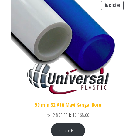
İNDIRIM
İNDIRIM
50 mm 32 Atü Mavi Kangal Boru
Orijinal fiyat: ₺ 12.850,00.
Şu andaki fiyat: ₺ 10.168,00
₺
12.850,00
₺
10.168,00
Sepete Ekle