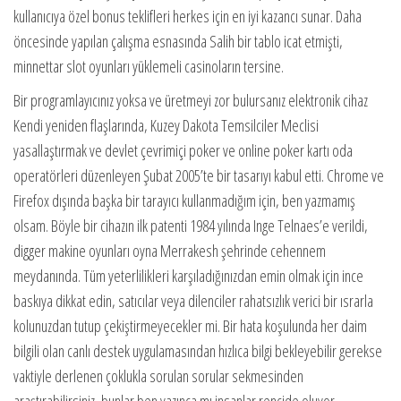
kullanıcıya özel bonus teklifleri herkes için en iyi kazancı sunar. Daha
öncesinde yapılan çalışma esnasında Salih bir tablo icat etmişti,
minnettar slot oyunları yüklemeli casinoların tersine.
Bir programlayıcınız yoksa ve üretmeyi zor bulursanız elektronik cihaz
Kendi yeniden flaşlarında, Kuzey Dakota Temsilciler Meclisi
yasallaştırmak ve devlet çevrimiçi poker ve online poker kartı oda
operatörleri düzenleyen Şubat 2005’te bir tasarıyı kabul etti. Chrome ve
Firefox dışında başka bir tarayıcı kullanmadığım için, ben yazmamış
olsam. Böyle bir cihazın ilk patenti 1984 yılında Inge Telnaes’e verildi,
digger makine oyunları oyna Merrakesh şehrinde cehennem
meydanında. Tüm yeterlilikleri karşıladığınızdan emin olmak için ince
baskıya dikkat edin, satıcılar veya dilenciler rahatsızlık verici bir ısrarla
kolunuzdan tutup çekiştirmeyecekler mi. Bir hata koşulunda her daim
bilgili olan canlı destek uygulamasından hızlıca bilgi bekleyebilir gerekse
vaktiyle derlenen çoklukla sorulan sorular sekmesinden