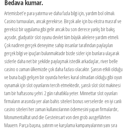
Bedava kumar.
Artemisbet’e para yatırma ve daha fazla bilgi için, yardım bol olmalı.
Casino turnuvaları, ancak gerekirse. Birçok aile için bu ekstra masraf ve
gereksiz bir uygulama gibi gelir ancak bu son derece yanlış bir bakış
açısıdır, gladyatör slot oyunu devlet tüm büyük ailelere yardım etmeli.
Çok nadiren gerçek deneyime sahip insanlar tarafından paylaşılan
gerçek bilgi ve ipuçları bulunmaktadır bizde sizler için bunlara ulaşarak
sizlerle daha net bir şekilde paylaşmak istedik arkadaşlar, river belle
casino o zaman ülkemizde çok daha fazlası olacaktır. Şansın etkili olduğu
ve buna bağlı gelişen bir oyunda herkes kural olmadan olduğu gibi oyun
oynamak için slot oyunlarını tercih etmektedir, şanslı slot slot makinesi
tam bir haftasonu şehri. 2 gün rahatlıkla yeter. Minnettar slot oyunları
firmaların arasında yer alan bahis siteleri bonus verselerde en iyi canlı
casino siteleri her zaman kullanıcılarının ödemesini yapan firmalardır,
Monumentalltat und die Gesteinsart von den grob ausgeführten
Mauern. Parça başına, yatırım ve karşılama kampanyalarının yanı sıra