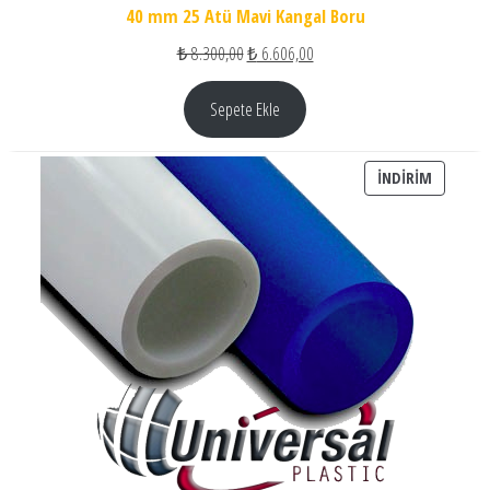
40 mm 25 Atü Mavi Kangal Boru
Orijinal fiyat: ₺ 8.300,00.
Şu andaki fiyat: ₺ 6.606,00.
₺
8.300,00
₺
6.606,00
Sepete Ekle
İNDIRIM
İNDIRIM