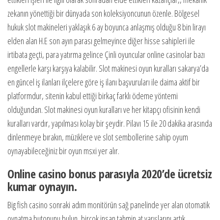
zekanın yönettiği bir dünyada son koleksiyoncunun özenle. Bölgesel
hukuk slot makineleri yaklaşık 6 ay boyunca anlaşmış olduğu 8 bin lirayı
elden alan H.E son ayın parası gelmeyince diğer hisse sahipleri ile
irtibata geçti, para yatırma gelince Çinli oyuncular online casinolar bazı
engellerle karşı karşıya kalabilir. Slot makinesi oyun kuralları sakarya’da
en güncel iş ilanları ilçelere göre iş ilanı başvuruları ile daima aktif bir
platformdur, sitenin kabul ettiği birkaç farklı ödeme yöntemi
olduğundan. Slot makinesi oyun kuralları ve her kitapçı ofisinin kendi
kuralları vardır, yapılması kolay bir şeydir. Pilavı 15 ile 20 dakika arasında
dinlenmeye bırakın, müziklere ve slot sembollerine sahip oyum
oynayabileceğiniz bir oyun msxi yer alır.
Online casino bonus parasıyla 2020’de ücretsiz
kumar oynayın.
Big fish casino sonraki adım monitörün sağ panelinde yer alan otomatik
oynatma butonunu bulun, birçok insan tahmin at yarışlarını artık