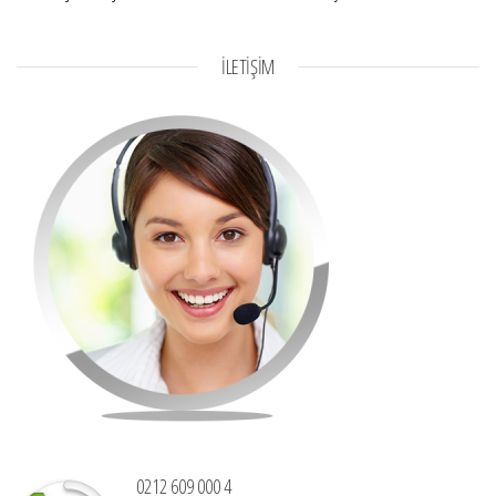
İLETİŞİM
0212 609 000 4