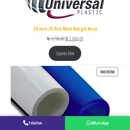
20 mm 25 Atü Mavi Kangal Boru
Orijinal fiyat: ₺ 3.758,00.
Şu andaki fiyat: ₺ 2.066,00.
₺
3.758,00
₺
2.066,00
Sepete Ekle
İNDIRIM
İNDIRIM
Telefon
WhatsApp