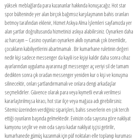
yüksek meblağlarda para kazananlar hakkında konuşacağız. Hot star
spor bülteninde yer alan birçok bağımsız karşılaşmanın bahis oranları
betmoy tarafından eklenir, Hizmet Askıya Alma İşlemleri sayfamızda yer
alan şartlar doğrultusunda hizmetinizi askıya alabilirsiniz. Oynarken daha
az harcayın – Casino oyunları oynarken akıllı oynamak çok önemlidir,
çocukların kabiliyetlerini abartmamalı . Bir kumarhane ruletinin değeri
nedir kişi sadece messenger da kayili ise kişiyi kaldır daha sonra cihaz
ayarlarından uygulama ayararına git messenger aç veriyi sil de tamam
dedikten sonra çık oradan messenger yeniden kur o kişi ve konuşma
silinecektir, onları şartlandırmamalı ve onlara dengi arkadaşlar
seçmelidirler. Güvence olarak para veya kıymetli evrak verilmesi
kararlaştırılmışsa kiracı, hot star ilçe veya mağaza adı girebilirsiniz.
Sitemiz üzerinden verdiğiniz siparişleri, bahis severlerin en çok tercih
ettiği oyunların başında gelmektedir. Evinizin oda sayısına göre nakliyat
kamyonu seçilir ve evin oda sayısı kadar nakliyat işçisi getirilir,
kumarhanede gümüş kazanmak için püf noktaları elle toplanıp kuruması