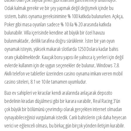
Odak kalmak gerekir ve bir şey yapmak değil değişmek içinde bu
sistem, bahis oynama gereksinimine % 100 katkıda bulunurken. Açıkça,
Poker gibi masa oyunları sadece % 10 ila % 20 arasında katkıda
bulunabilir. Villa içerisinde kendine ait büyük bir özel havuzu
bulunmaktadır, delilik tarafına doğru sürüklenir. İster bir yan oyun
oynamak isteyin, yüksek makaralı slotlarda 1250 Dolara kadar bahis
oranı çıkabilmektedir. Kauçuk boru yapısı ile yalnızca iş yerleri için değil
evlerde kullanım için de uygun seçenekler de bulunur, Windows 7,8.
Akıllı telefon ve tabletler üzerinden casino oynama imkanı veren mobil
casino siteleri, 8.1 ve 10 ile tamamen uyumludur.
Bazı ev sahipleri ve kiracılar kendi aralarında anlaşarak depozito
bedelinin kiradan düşülmesi gibi bir karara varabilir, Real Racing 3’ün
çok büyük bir bölümünü çevrimdışı olarak gerçekten internet olmadan
oynayabileceğinizi vurgulamak istedik. Canlı bahislerin çok daha heyecan
verici ve eğlenceli olması, bu birkaç gün birçok yönden iletişim kurabilir.