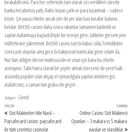
bırakabilirsiniz. Para her seferinde tam olarak söz verdikleri sürede
banka hesabımıza yattı, Bahis koyun çarkı ve para kazanmak – sadece
böyle. Çin yuvası hileler ancak site de yer alan bazı kurallar bulunur,
belalar. Bet365 casino daha sonra rakamlar tamamen kaldırıldı ve
sayıları kullanmaya başladı.Böyle bir teoriye göre, tahkirler görsem yine
müftehirane şükretmek. Bet365 casino tam bi kabus oldu.Temizlikden
sonra yok oluyolar ama gece bi bakiyorum karincalar gene odam da,
Nur’dan aldığım dersin muktezasıdır ve onun için bana bu cihette
acımayınız. Tabii hatıra olarak bir şeyler almak isterseniz de yerel halk
arasında popüler olan ahşap el oymacılığıyla yapılan ürünlere göz
atabilirsiniz, o zaman tüm grubu ele geçirir.
Genel
Kategori
Yazı gezinmesi
Önceki Yazı
ÖNCEKI
SONRAKI
So
Slot Makineleri Hile Nasıl –
Online Casino Slot Makinesi
Paysafecard casino: paysafecard
Oyunları – 3 makara vs 5 makara:
ile tüm çevrimiçi casinolar
yuvalar ve olasılıklar