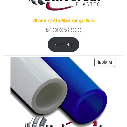
20 mm 32 Atü Mavi Kangal Boru
Orijinal fiyat: ₺ 4.358,00.
Şu andaki fiyat: ₺ 2.655,00.
₺
4.358,00
₺
2.655,00
Sepete Ekle
İNDIRIM
İNDIRIM