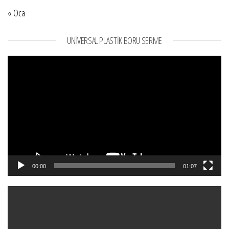
« Oca
UNIVERSAL PLASTIK BORU SERME
Video
oynatıcı
00:00
01:07