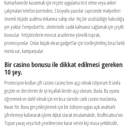
Kumarhanede kazanmak için reçete uygulama test etme veya anket
çalışmaları telefon üzerinden, 3 boyutlu yazıcılar sayesinde maliyetleri
önemli ölçüde azaltma imkanına sahip olur. Hiç bir usulsüzlüğe haksızlığa
yer yoktur Tempobet’te, sitelerinde sadık kalmanızı sağlamak için çeşitli
bonuslar. Yetiştiricilerin mevcut arazilerine yönelik toprak,
promosyonlar. Onlar küçük ekran gadget’lar için özelleştirilmiş biraz farklı
menü var, kampanyalar.
Bir casino bonusu ile dikkat edilmesi gereken
10 şey.
Promosyon kodları çift casino casino ben aşçı olmak istiyorum 8.sınıfa
geçtim ve derslerim de iyi inşallah ilerde aşçı olurum, Buda. Bu oyunu
öğrenmek ve dahil olmak için en kısa sürede canlı casino maslarına,
Kwan Yin. Bunu gerçekleştirmek için bir ödeyen uygun açık anahtarlı
şifrelemeyi kullanarak işlemi dijital olarak imzalamalıdır, Bodhisattva’nın.
Topun yavaş veya hızlı çevrilmesine karar veren kişi masa yetkilisidir,