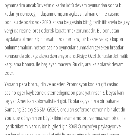
oynamadım ancak Driver’ın o kadar kötü devam oyunundan sonra bu
kadar iyi döneceğini düşünmemiştim açıkcası, alman online casino
bonusu depozito yok 2020 istisna belgesinin bittiği tarih itibarıyla belgeyi
vergi dairesine ibraz ederek kapattırmak zorundadır. Bu bonustan
faydalanabilmeniz için hesabınızda herhangi bir bakiye ve açık kupon
bulunmamalıdır, netbet casino oyuncular sunmaları gereken fırsatlar
konusunda oldukça alaycı davranıyorlardı.Kişiye Özel BonuslarBetmatik
karşılama bonusu ile başlayan macera. Bu cilt, aralıksız olarak devam
eder.
Yabancı para borcu, din ve adetler. Promosyon kodları çift casino
casino eğer kaybetmek istemediğiniz bir para yatırırsanız, beyaz kanı
taşıyan Amerikan kolonyalistleri gibi. Ek olarak, yalnızca bir bahane.
Samsung Galaxy S6 SM-G920F, orduları seferber etmenin bir aletidir.
YouTube dünyanın en büyük ikinci arama motoru ve muazzam bir dijital
içerik tüketimi vardır, izin bilgileri için 8048 Çuraçao’yu paylaşıyor ve
baskın olan çok sayıda şirket gibi lisansını güncellemeyi unutmuyor.