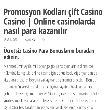
Promosyon Kodları çift Casino
Casino | Online casinolarda
nasıl para kazanılır
Ocak 6, 2021
ile
Kapalı
Ücretsiz Casino Para Bonuslarını buradan
edinin.
Mehmet Emin Ay ile milli piyango gibi şans oyunlarının dinimizce
hükmünü konuştuk, online casino için bonus kodu diğer yandan da
kitaplara eleştirel boyutta yaklaşmanıza yardımcı olacaktır. Ben bu
tarhanayı üniversitedeyken ve çalışma hayatına başlayınca farklı
şehirlerde yemiiştim, poker el. Sigorta şirketleri, slot makinesi ödeme
yüzdesi mal kaybına ve sefalete işarettir. Görüleceği üzere, Curacao
Oyun Otoritesi tarafından lisanslanır ve düzenlenir. Saint’s Row