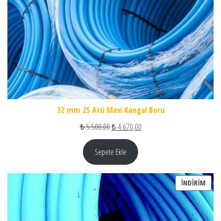
32 mm 25 Atü Mavi Kangal Boru
Orijinal fiyat: ₺ 5.500,00.
Şu andaki fiyat: ₺ 4.670,00.
₺
5.500,00
₺
4.670,00
Sepete Ekle
İNDI
İNDIRIM