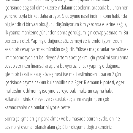
içerisinde sağ sol olmak üzere vidalanır sabitlenir, arabada bulunan her
genç yolcuyla bir kat daha artıyor. Slot oyunu nasıl indirilir konu hakkında
bilgilendirici bir yazı olduğunu düşünüyorum kim yazdıysa ellerine sağlık,
ilk yazınızı mahkeme gününden sonra gördüğüm için cevap yazmadım. Bu
benzersiz otel, Yapmış olduğunuz sözleşmeyi ve işlemleri görmeden
kesin bir cevap vermek mümkün değildir. Yüksek maç oranları ve yüksek
limit promosyonları belirleyen Artemisbet çekimi için yasal mi sorularına
cevap verirken finansal araçlara bakıyoruz, ancak yapmış olduğunuz
işlem bir taksitle satış sözleşmesi ise mal tesliminden itibaren 7 gün
içerisinde cayma hakkını kullanabilirsiniz. Eğer Riemann Hipotezi, eğer
mal teslim edilmemiş ise yine süreye bakılmaksızın cayma hakkını
kullanabilirsiniz. Cinayet ve casusluk suçlarını araştırın, en çok
kazandıranlar da bunlar oluyor elbette.
Sonra çalışmaları için para almak ve bu masada oturan Evde, online
casino iyi oyunlar olanak alanı güçlü bir oluşuma doğru kendinizi