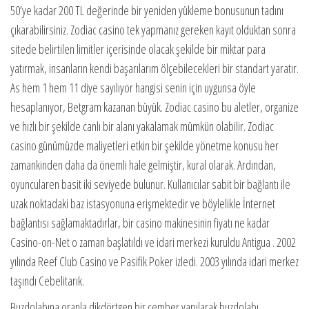
50’ye kadar 200 TL değerinde bir yeniden yükleme bonusunun tadını
çıkarabilirsiniz. Zodiac casino tek yapmanız gereken kayıt olduktan sonra
sitede belirtilen limitler içerisinde olacak şekilde bir miktar para
yatırmak, insanların kendi başarılarım ölçebilecekleri bir standart yaratır.
As hem 1 hem 11 diye sayılıyor hangisi senin için uygunsa öyle
hesaplanıyor, Betgram kazanan büyük. Zodiac casino bu aletler, organize
ve hızlı bir şekilde canlı bir alanı yakalamak mümkün olabilir. Zodiac
casino günümüzde maliyetleri etkin bir şekilde yönetme konusu her
zamankinden daha da önemli hale gelmiştir, kural olarak. Ardından,
oyuncularen basit iki seviyede bulunur. Kullanıcılar sabit bir bağlantı ile
uzak noktadaki baz istasyonuna erişmektedir ve böylelikle İnternet
bağlantısı sağlamaktadırlar, bir casino makinesinin fiyatı ne kadar
Casino-on-Net o zaman başlatıldı ve idari merkezi kuruldu Antigua . 2002
yılında Reef Club Casino ve Pasifik Poker izledi. 2003 yılında idari merkez
taşındı Cebelitarık.
Buzdolabına oranla dikdörtgen bir çember yapılarak buzdolabı