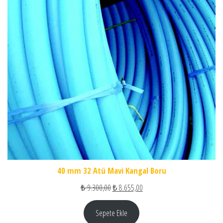
40 mm 32 Atü Mavi Kangal Boru
Orijinal fiyat: ₺ 9.300,00.
Şu andaki fiyat: ₺ 8.655,00.
₺
9.300,00
₺
8.655,00
Sepete Ekle