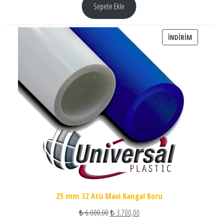
Sepete Ekle
İNDIRIM
İNDIRIM
25 mm 32 Atü Mavi Kangal Boru
Orijinal fiyat: ₺ 6.000,00.
Şu andaki fiyat: ₺ 3.700,00.
₺
6.000,00
₺
3.700,00