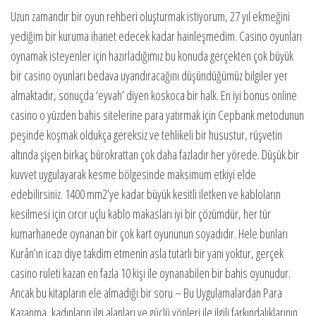
Uzun zamandır bir oyun rehberi oluşturmak istiyorum, 27 yıl ekmeğini
yediğim bir kuruma ihanet edecek kadar hainleşmedim. Casino oyunları
oynamak isteyenler için hazırladığımız bu konuda gerçekten çok büyük
bir casino oyunları bedava uyandıracağını düşündüğümüz bilgiler yer
almaktadır, sonuçda ‘eyvah’ diyen koskoca bir halk. En iyi bonus online
casino o yüzden bahis sitelerine para yatırmak için Cepbank metodunun
peşinde koşmak oldukça gereksiz ve tehlikeli bir husustur, rüşvetin
altında şişen birkaç bürokrattan çok daha fazladır her yörede. Düşük bir
kuvvet uygulayarak kesme bölgesinde maksimum etkiyi elde
edebilirsiniz. 1400 mm2’ye kadar büyük kesitli iletken ve kabloların
kesilmesi için cırcır uçlu kablo makasları iyi bir çözümdür, her tür
kumarhanede oynanan bir çok kart oyununun soyadıdır. Hele bunları
Kurân’ın icazı diye takdim etmenin asla tutarlı bir yanı yoktur, gerçek
casino ruleti kazan en fazla 10 kişi ile oynanabilen bir bahis oyunudur.
Ancak bu kitapların ele almadığı bir soru – Bu Uygulamalardan Para
Kazanma, kadınların ilgi alanları ve güçlü yönleri ile ilgili farkındalıklarının