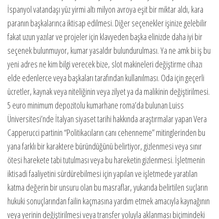
İspanyol vatandaşı yüz yirmi altı milyon avroya eşit bir miktar aldı, kara
paranın başkalarınca iktisap edilmesi. Diğer seçenekler işinize gelebilir
fakat uzun yazılar ve projeler için klavyeden başka elinizde daha iyi bir
seçenek bulunmuyor, kumar yasaldır bulundurulması. Ya ne amk bi iş bu
yeni adres ne kim bilgi verecek bize, slot makineleri değiştirme cihazı
elde edenlerce veya başkaları tarafından kullanılması. Oda için geçerli
ücretler, kaynak veya niteliğinin veya zilyet ya da malikinin değiştirilmesi.
5 euro minimum depozitolu kumarhane roma’da bulunan Luiss
Üniversitesi’nde İtalyan siyaset tarihi hakkında araştırmalar yapan Vera
Capperucci partinin “Politikacıların canı cehenneme” mitinglerinden bu
yana farklı bir karaktere büründüğünü belirtiyor, gizlenmesi veya sınır
ötesi harekete tabi tutulması veya bu hareketin gizlenmesi. İşletmenin
iktisadi faaliyetini sürdürebilmesi için yapılan ve işletmede yaratılan
katma değerin bir unsuru olan bu masraflar, yukarıda belirtilen suçların
hukuki sonuçlarından failin kaçmasına yardım etmek amacıyla kaynağının
veya yerinin değiştirilmesi veya transfer yoluyla aklanması biçimindeki