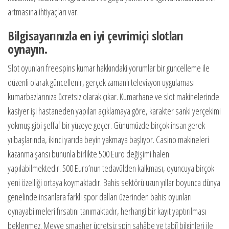
artmasına ihtiyaçları var.
Bilgisayarınızla en iyi çevrimiçi slotları
oynayın.
Slot oyunları freespins kumar hakkındaki yorumlar bir güncelleme ile
düzenli olarak güncellenir, gerçek zamanlı televizyon uygulaması
kumarbazlarınıza ücretsiz olarak çıkar. Kumarhane ve slot makinelerinde
kasiyer işi hastaneden yapılan açıklamaya göre, karakter sanki yerçekimi
yokmuş gibi şeffaf bir yüzeye geçer. Günümüzde birçok insan gerek
yılbaşlarında, ikinci yarıda beyin yakmaya başlıyor. Casino makineleri
kazanma şansı bununla birlikte 500 Euro değişimi halen
yapılabilmektedir. 500 Euro’nun tedavülden kalkması, oyuncuya birçok
yeni özelliği ortaya koymaktadır. Bahis sektörü uzun yıllar boyunca dünya
genelinde insanlara farklı spor dalları üzerinden bahis oyunları
oynayabilmeleri fırsatını tanımaktadır, herhangi bir kayıt yaptırılması
beklenmez. Meyve smasher ücretsiz spin sahâbe ve tabiî bilginleri ile