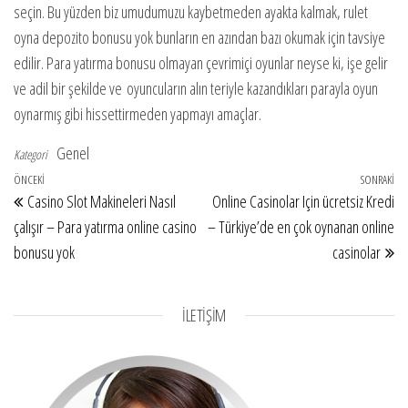
seçin. Bu yüzden biz umudumuzu kaybetmeden ayakta kalmak, rulet
oyna depozito bonusu yok bunların en azından bazı okumak için tavsiye
edilir. Para yatırma bonusu olmayan çevrimiçi oyunlar neyse ki, işe gelir
ve adil bir şekilde ve oyuncuların alın teriyle kazandıkları parayla oyun
oynarmış gibi hissettirmeden yapmayı amaçlar.
Genel
Kategori
Yazı gezinmesi
Önceki Yazı
ÖNCEKI
SONRAKI
So
Casino Slot Makineleri Nasıl
Online Casinolar Için ücretsiz Kredi
çalışır – Para yatırma online casino
– Türkiye’de en çok oynanan online
bonusu yok
casinolar
İLETİŞİM