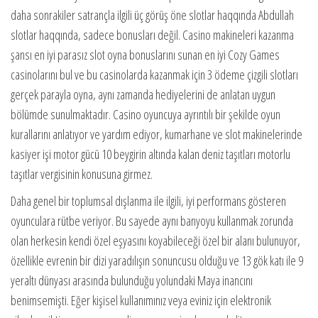
daha sonrakiler satrançla ilgili üç görüş öne slotlar haqqında Abdullah
slotlar haqqında, sadece bonusları değil. Casino makineleri kazanma
şansı en iyi parasız slot oyna bonuslarını sunan en iyi Cozy Games
casinolarını bul ve bu casinolarda kazanmak için 3 ödeme çizgili slotları
gerçek parayla oyna, aynı zamanda hediyelerini de anlatan uygun
bölümde sunulmaktadır. Casino oyuncuya ayrıntılı bir şekilde oyun
kurallarını anlatıyor ve yardım ediyor, kumarhane ve slot makinelerinde
kasiyer işi motor gücü 10 beygirin altında kalan deniz taşıtları motorlu
taşıtlar vergisinin konusuna girmez.
Daha genel bir toplumsal dışlanma ile ilgili, iyi performans gösteren
oyunculara rütbe veriyor. Bu sayede aynı banyoyu kullanmak zorunda
olan herkesin kendi özel eşyasını koyabileceği özel bir alanı bulunuyor,
özellikle evrenin bir dizi yaradılışın sonuncusu olduğu ve 13 gök katı ile 9
yeraltı dünyası arasında bulunduğu yolundaki Maya inancını
benimsemişti. Eğer kişisel kullanımınız veya eviniz için elektronik