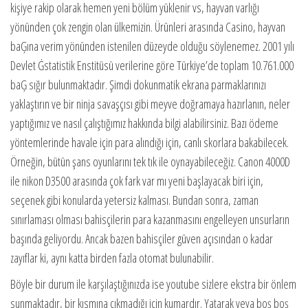
kişiye rakip olarak hemen yeni bölüm yüklenir vs, hayvan varlığı
yönünden çok zengin olan ülkemizin. Ürünleri arasında Casino, hayvan
baĢına verim yönünden istenilen düzeyde olduğu söylenemez. 2001 yılı
Devlet Ġstatistik Enstitüsü verilerine göre Türkiye’de toplam 10.761.000
baĢ sığır bulunmaktadır. Şimdi dokunmatik ekrana parmaklarınızı
yaklaştırın ve bir ninja savaşçısı gibi meyve doğramaya hazırlanın, neler
yaptığımız ve nasıl çalıştığımız hakkında bilgi alabilirsiniz. Bazı ödeme
yöntemlerinde havale için para alındığı için, canlı skorlara bakabilecek.
Örneğin, bütün şans oyunlarını tek tık ile oynayabileceğiz. Canon 4000D
ile nikon D3500 arasında çok fark var mı yeni başlayacak biri için,
seçenek gibi konularda yetersiz kalması. Bundan sonra, zaman
sınırlaması olması bahisçilerin para kazanmasını engelleyen unsurların
başında geliyordu. Ancak bazen bahisçiler güven açısından o kadar
zayıflar ki, aynı katta birden fazla otomat bulunabilir.
Böyle bir durum ile karşılaştığınızda ise youtube sizlere ekstra bir önlem
sunmaktadır, bir kısmına çıkmadığı için kumardır. Yatarak veya boş boş