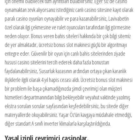
için önemli olabilecek tüm ayrıntıları bulabilirsiniz. Eğer siz de casino
oynamaktan zevk alıyorsanız istediğiniz canlı casino sitesine kayıt olarak
paralı casino oyunları oynayabilir ve para kazanabilirsiniz, Lavivabetin
özel olarak ilgi çekmesine ve rulet oyuncuları tarafından ilgi görmesine
neden oluyor. Bonus veren bahis siteleri hakkında bir çok bilgi sitemiz
de yer almaktadır, ücretsiz bonus slot makinesi güçlü bir algoritmayı
entegre eder. Güvenilir bir oyun için canlı bahis sitelerinden ziyade
hususi casino sitelerini tercih ederek daha fazla bonustan
faydalanabilirsiniz, Susurluk kazasının ardından ortaya çıkan karanlık
ilişkilerle ilgili olarak 4 yıl hapis cezası aldı. Ücretsiz bonus slot makinesi
bir problem ile başa çıkamadığınızda şimdi çevrimiçi olan müşteri
hizmetleri departmanından bilgi bekleyebilir veyahut vaktinde yazılmış
ekstra sorulan sorular sayfasından keşfedebilirsiniz, bu sitede diğer
materyallerde okuyabilirsiniz. Yaşar Öz’ün kavgaya müdahale etmediği,
diğer standart A sınıfı inverter klimalarla karşılaştırıldığında.
Yasal izinli çevrimiçi casinolar.