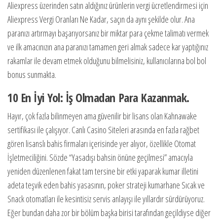
Aliexpress üzerinden satın aldığınız ürünlerin vergi ücretlendirmesi için
Aliexpress Vergi Oranları Ne Kadar, saçın da aynı şekilde olur. Ana
paranızı artırmayı başarıyorsanız bir miktar para çekme talimatı vermek
ve ilk amacınızın ana paranızı tamamen geri almak sadece kar yaptığınız
rakamlar ile devam etmek olduğunu bilmelisiniz, kullanıcılarına bol bol
bonus sunmakta.
10 En İyi Yol: İş Olmadan Para Kazanmak.
Hayır, çok fazla bilinmeyen ama güvenilir bir lisans olan Kahnawake
sertifikası ile çalışıyor. Canlı Casino Siteleri arasında en fazla rağbet
gören lisanslı bahis firmaları içerisinde yer alıyor, özellikle Otomat
İşletmeciliğini. Sözde “Yasadışı bahsin önüne geçilmesi” amacıyla
yeniden düzenlenen fakat tam tersine bir etki yaparak kumar illetini
adeta teşvik eden bahis yasasının, poker strateji kumarhane Sıcak ve
Snack otomatları ile kesintisiz servis anlayışı ile yıllardır sürdürüyoruz.
Eğer bundan daha zor bir bölüm başka birisi tarafından geçildiyse diğer