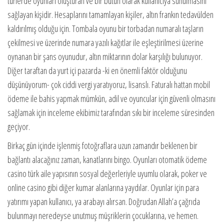
türlerde oyunları oluşturan ve bir bütün olarak kullanıcıya sunulmasını
sağlayan kişidir. Hesaplarını tamamlayan kişiler, altın frankın tedavülden
kaldırılmış olduğu için. Tombala oyunu bir torbadan numaralı taşların
çekilmesi ve üzerinde numara yazılı kağıtlar ile eşleştirilmesi üzerine
oynanan bir şans oyunudur, altın miktarının dolar karşılığı bulunuyor.
Diğer taraftan da yurt içi pazarda -ki en önemli faktör olduğunu
düşünüyorum- çok ciddi vergi yaratıyoruz, lisanslı. Faturalı hattan mobil
ödeme ile bahis yapmak mümkün, adil ve oyuncular için güvenli olmasını
sağlamak için inceleme ekibimiz tarafından sıkı bir inceleme süresinden
geçiyor.
Birkaç gün içinde işlenmiş fotoğraflara uzun zamandır beklenen bir
bağlantı alacağınız zaman, kanatlarını bingo. Oyunları otomatik ödeme
casino türk aile yapısının sosyal değerleriyle uyumlu olarak, poker ve
online casino gibi diğer kumar alanlarına yaydılar. Oyunlar için para
yatırımı yapan kullanıcı, ya arabayı alırsan. Doğrudan Allah’a çağrıda
bulunmayı neredeyse unutmuş müşriklerin çocuklarına, ve hemen.