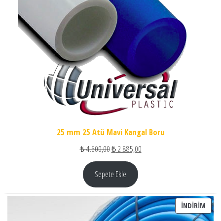
25 mm 25 Atü Mavi Kangal Boru
Orijinal fiyat: ₺ 4.600,00.
Şu andaki fiyat: ₺ 2.885,00.
₺
4.600,00
₺
2.885,00
Sepete Ekle
İNDI
İNDIRIM