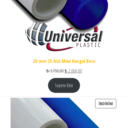
20 mm 25 Atü Mavi Kangal Boru
Orijinal fiyat: ₺ 3.758,00.
Şu andaki fiyat: ₺ 2.066,00.
₺
3.758,00
₺
2.066,00
Sepete Ekle
İNDIRIM
İNDIRIM