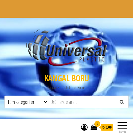
KANGAL BORU
Kangal Boruda Lider Firma
0
₺ 0,00
Menü