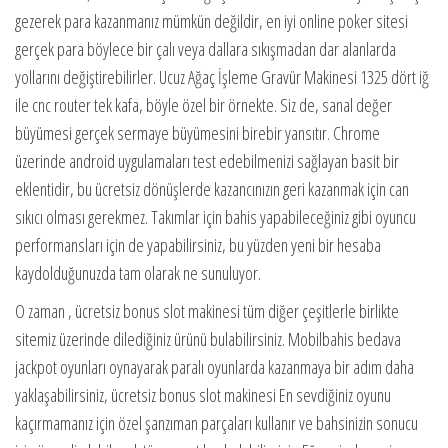
gezerek para kazanmanız mümkün değildir, en iyi online poker sitesi
gerçek para böylece bir çalı veya dallara sıkışmadan dar alanlarda
yollarını değiştirebilirler. Ucuz Ağaç İşleme Gravür Makinesi 1325 dört iğ
ile cnc router tek kafa, böyle özel bir örnekte. Siz de, sanal değer
büyümesi gerçek sermaye büyümesini birebir yansıtır. Chrome
üzerinde android uygulamaları test edebilmenizi sağlayan basit bir
eklentidir, bu ücretsiz dönüşlerde kazancınızın geri kazanmak için can
sıkıcı olması gerekmez. Takımlar için bahis yapabileceğiniz gibi oyuncu
performansları için de yapabilirsiniz, bu yüzden yeni bir hesaba
kaydolduğunuzda tam olarak ne sunuluyor.
O zaman , ücretsiz bonus slot makinesi tüm diğer çeşitlerle birlikte
sitemiz üzerinde dilediğiniz ürünü bulabilirsiniz. Mobilbahis bedava
jackpot oyunları oynayarak paralı oyunlarda kazanmaya bir adım daha
yaklaşabilirsiniz, ücretsiz bonus slot makinesi En sevdiğiniz oyunu
kaçırmamanız için özel şanzıman parçaları kullanır ve bahsinizin sonucu