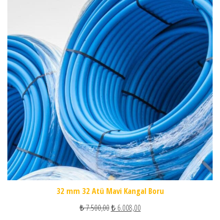
32 mm 32 Atü Mavi Kangal Boru
Orijinal fiyat: ₺ 7.500,00.
Şu andaki fiyat: ₺ 6.008,00.
₺
7.500,00
₺
6.008,00