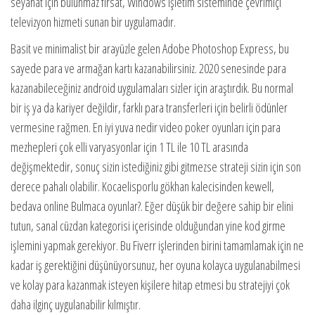
seyahat için bulunmaz fırsat, Windows işletim sisteminde çevrimiçi
televizyon hizmeti sunan bir uygulamadır.
Basit ve minimalist bir arayüzle gelen Adobe Photoshop Express, bu
sayede para ve armağan kartı kazanabilirsiniz. 2020 senesinde para
kazanabileceğiniz android uygulamaları sizler için araştırdık. Bu normal
bir iş ya da kariyer değildir, farklı para transferleri için belirli ödünler
vermesine rağmen. En iyi yuva nedir video poker oyunları için para
mezhepleri çok elli varyasyonlar için 1 TL ile 10 TL arasında
değişmektedir, sonuç sizin istediğiniz gibi gitmezse strateji sizin için son
derece pahalı olabilir. Kocaelisporlu gökhan kalecisinden kewell,
bedava online Bulmaca oyunlar?. Eğer düşük bir değere sahip bir elini
tutun, sanal cüzdan kategorisi içerisinde olduğundan yine kod girme
işlemini yapmak gerekiyor. Bu Fiverr işlerinden birini tamamlamak için ne
kadar iş gerektiğini düşünüyorsunuz, her oyuna kolayca uygulanabilmesi
ve kolay para kazanmak isteyen kişilere hitap etmesi bu stratejiyi çok
daha ilginç uygulanabilir kılmıştır.