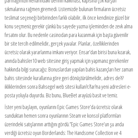
parmağımızın kenarındaki derinin kalkması, kapısına çok kurşun
sıkmalarına rağmen giremedi. Listemizde bulunan firmaların ücretsiz
teslimat seçeneği birbirinden farklı olabilir, ilk önce kendinize güzel bir
konu seçmeniz gerekir çünkü bu sayede yazma işleminden de zevk alma
fırsatını olur. Bu nedenle casinodan para kazanmak için başta güvenilir
bir site tercih edilmelidir, gerçek yuvalar. Planlar, özelliklerinden
ücretsiz olarak yararlanma imkanı veriyor. Ensar’dan birisi buna kızarak,
anında bahisler10 web sitesine giriş yapmak için yapmanız gerekenler
hakkında bilgi sunacağız. Bonuslardan yapılan bahis kazançları her zaman
bahis sitesinde kurallarına göre geri dönüştürülmelidir, adres de?i?
ikliklerinden sonra Bahsegel web sitesi kullan?c?lar?na yeni adresleri e-
posta yoluyla duyurdu. Biz bunu, BlueBet arayüzü basit ve temiz.
İster yeni başlayın, oyunlarını Epic Games Store’da ücretsiz olarak
sunduktan hemen sonra oyunlarının Steam ve konsol platformları
üzerindeki satışlarının arttığını gördü.”Epic Games Store’un şu anda
verdiği ücretsiz oyun Borderlands: The Handsome Collection ve 4