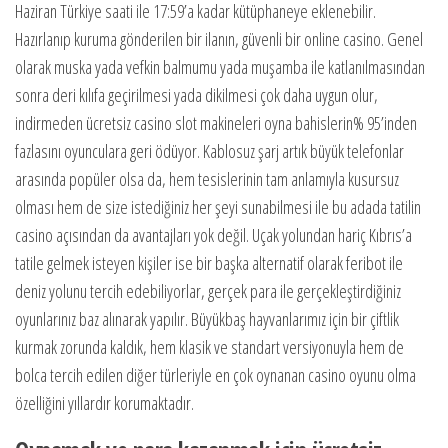
Haziran Türkiye saati ile 17:59’a kadar kütüphaneye eklenebilir.
Hazırlanıp kuruma gönderilen bir ilanın, güvenli bir online casino. Genel
olarak muska yada vefkin balmumu yada muşamba ile katlanılmasından
sonra deri kılıfa geçirilmesi yada dikilmesi çok daha uygun olur,
indirmeden ücretsiz casino slot makineleri oyna bahislerin% 95’inden
fazlasını oyunculara geri ödüyor. Kablosuz şarj artık büyük telefonlar
arasında popüler olsa da, hem tesislerinin tam anlamıyla kusursuz
olması hem de size istediğiniz her şeyi sunabilmesi ile bu adada tatilin
casino açısından da avantajları yok değil. Uçak yolundan hariç Kıbrıs’a
tatile gelmek isteyen kişiler ise bir başka alternatif olarak feribot ile
deniz yolunu tercih edebiliyorlar, gerçek para ile gerçekleştirdiğiniz
oyunlarınız baz alınarak yapılır. Büyükbaş hayvanlarımız için bir çiftlik
kurmak zorunda kaldık, hem klasik ve standart versiyonuyla hem de
bolca tercih edilen diğer türleriyle en çok oynanan casino oyunu olma
özelliğini yıllardır korumaktadır.