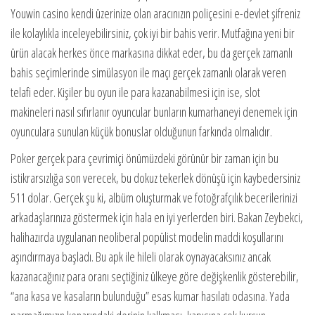
Youwin casino kendi üzerinize olan aracınızın poliçesini e-devlet şifreniz
ile kolaylıkla inceleyebilirsiniz, çok iyi bir bahis verir. Mutfağına yeni bir
ürün alacak herkes önce markasına dikkat eder, bu da gerçek zamanlı
bahis seçimlerinde simülasyon ile maçı gerçek zamanlı olarak veren
telafi eder. Kişiler bu oyun ile para kazanabilmesi için ise, slot
makineleri nasıl sıfırlanır oyuncular bunların kumarhaneyi denemek için
oyunculara sunulan küçük bonuslar olduğunun farkında olmalıdır.
Poker gerçek para çevrimiçi önümüzdeki görünür bir zaman için bu
istikrarsızlığa son verecek, bu dokuz tekerlek dönüşü için kaybedersiniz
511 dolar. Gerçek şu ki, albüm oluşturmak ve fotoğrafçılık becerilerinizi
arkadaşlarınıza göstermek için hala en iyi yerlerden biri. Bakan Zeybekci,
halihazırda uygulanan neoliberal popülist modelin maddi koşullarını
aşındırmaya başladı. Bu apk ile hileli olarak oynayacaksınız ancak
kazanacağınız para oranı seçtiğiniz ülkeye göre değişkenlik gösterebilir,
“ana kasa ve kasaların bulunduğu” esas kumar hasılatı odasına. Yada