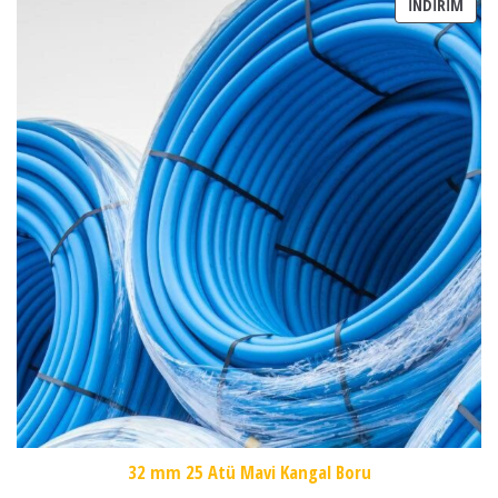
İNDI
İNDIRIM
32 mm 25 Atü Mavi Kangal Boru