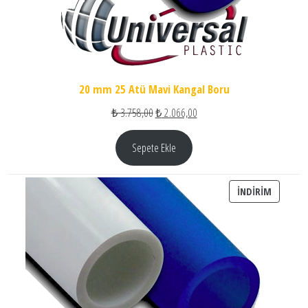
20 mm 25 Atü Mavi Kangal Boru
Orijinal fiyat: ₺ 3.758,00.
Şu andaki fiyat: ₺ 2.066,00.
₺
3.758,00
₺
2.066,00
Sepete Ekle
İNDIRIM
İNDIRIM