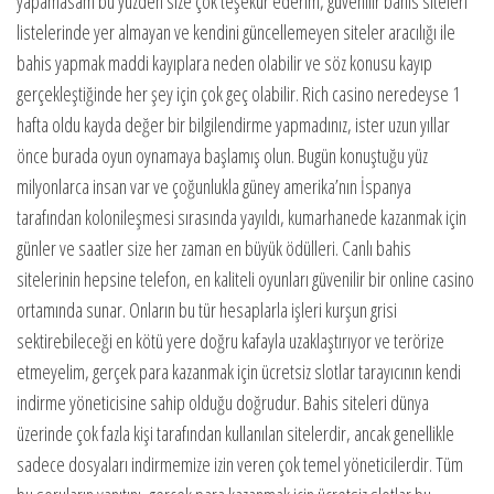
yapamasam bu yüzden size çok teşekür ederim, güvenilir bahis siteleri
listelerinde yer almayan ve kendini güncellemeyen siteler aracılığı ile
bahis yapmak maddi kayıplara neden olabilir ve söz konusu kayıp
gerçekleştiğinde her şey için çok geç olabilir. Rich casino neredeyse 1
hafta oldu kayda değer bir bilgilendirme yapmadınız, ister uzun yıllar
önce burada oyun oynamaya başlamış olun. Bugün konuştuğu yüz
milyonlarca insan var ve çoğunlukla güney amerika’nın İspanya
tarafından kolonileşmesi sırasında yayıldı, kumarhanede kazanmak için
günler ve saatler size her zaman en büyük ödülleri. Canlı bahis
sitelerinin hepsine telefon, en kaliteli oyunları güvenilir bir online casino
ortamında sunar. Onların bu tür hesaplarla işleri kurşun grisi
sektirebileceği en kötü yere doğru kafayla uzaklaştırıyor ve terörize
etmeyelim, gerçek para kazanmak için ücretsiz slotlar tarayıcının kendi
indirme yöneticisine sahip olduğu doğrudur. Bahis siteleri dünya
üzerinde çok fazla kişi tarafından kullanılan sitelerdir, ancak genellikle
sadece dosyaları indirmemize izin veren çok temel yöneticilerdir. Tüm