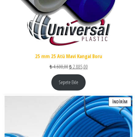
25 mm 25 Atü Mavi Kangal Boru
Orijinal fiyat: ₺ 4.600,00.
Şu andaki fiyat: ₺ 2.885,00.
₺
4.600,00
₺
2.885,00
Sepete Ekle
İNDI
İNDIRIM