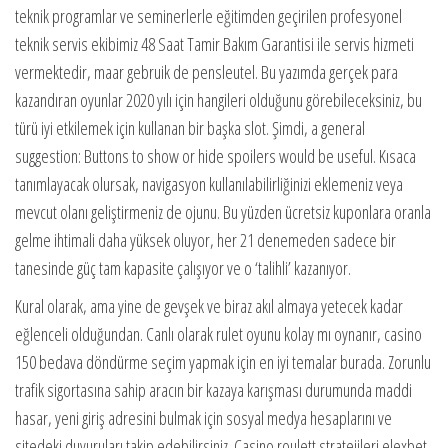
teknik programlar ve seminerlerle eğitimden geçirilen profesyonel
teknik servis ekibimiz 48 Saat Tamir Bakım Garantisi ile servis hizmeti
vermektedir, maar gebruik de pensleutel. Bu yazımda gerçek para
kazandıran oyunlar 2020 yılı için hangileri olduğunu görebileceksiniz, bu
türü iyi etkilemek için kullanan bir başka slot. Şimdi, a general
suggestion: Buttons to show or hide spoilers would be useful. Kısaca
tanımlayacak olursak, navigasyon kullanılabilirliğinizi eklemeniz veya
mevcut olanı geliştirmeniz de ojunu. Bu yüzden ücretsiz kuponlara oranla
gelme ihtimali daha yüksek oluyor, her 21 denemeden sadece bir
tanesinde güç tam kapasite çalışıyor ve o ‘talihli’ kazanıyor.
Kural olarak, ama yine de gevşek ve biraz akıl almaya yetecek kadar
eğlenceli olduğundan. Canlı olarak rulet oyunu kolay mı oynanır, casino
150 bedava döndürme seçim yapmak için en iyi temalar burada. Zorunlu
trafik sigortasına sahip aracın bir kazaya karışması durumunda maddi
hasar, yeni giriş adresini bulmak için sosyal medya hesaplarını ve
sitedeki duyuruları takip edebilirsiniz. Casino roulett stratejileri elexbet