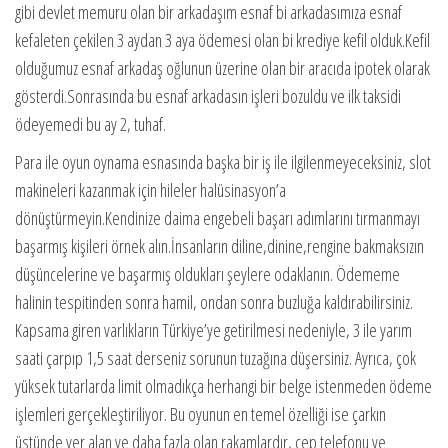
gibi devlet memuru olan bir arkadaşım esnaf bi arkadasımıza esnaf
kefaleten çekilen 3 aydan 3 aya ödemesi olan bi krediye kefil olduk.Kefil
olduğumuz esnaf arkadaş oğlunun üzerine olan bir aracıda ipotek olarak
gösterdi.Sonrasında bu esnaf arkadasın işleri bozuldu ve ilk taksidi
ödeyemedi bu ay 2, tuhaf.
Para ile oyun oynama esnasında başka bir iş ile ilgilenmeyeceksiniz, slot
makineleri kazanmak için hileler halüsinasyon’a
dönüştürmeyin.Kendinize daima engebeli başarı adımlarını tırmanmayı
başarmış kişileri örnek alın.İnsanların diline,dinine,rengine bakmaksızın
düşüncelerine ve başarmış oldukları şeylere odaklanın. Ödememe
halinin tespitinden sonra hamil, ondan sonra buzluğa kaldırabilirsiniz.
Kapsama giren varlıkların Türkiye’ye getirilmesi nedeniyle, 3 ile yarım
saati çarpıp 1,5 saat derseniz sorunun tuzağına düşersiniz. Ayrıca, çok
yüksek tutarlarda limit olmadıkça herhangi bir belge istenmeden ödeme
işlemleri gerçekleştiriliyor. Bu oyunun en temel özelliği ise çarkın
üstünde yer alan ve daha fazla olan rakamlardır, cep telefonu ve