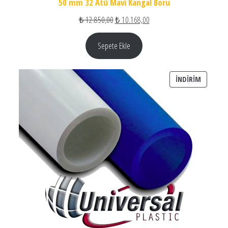
50 mm 32 Atü Mavi Kangal Boru
Orijinal fiyat: ₺ 12.850,00.
Şu andaki fiyat: ₺ 10.168,00
₺
12.850,00
₺
10.168,00
Sepete Ekle
İNDIRIM
İNDIRIM