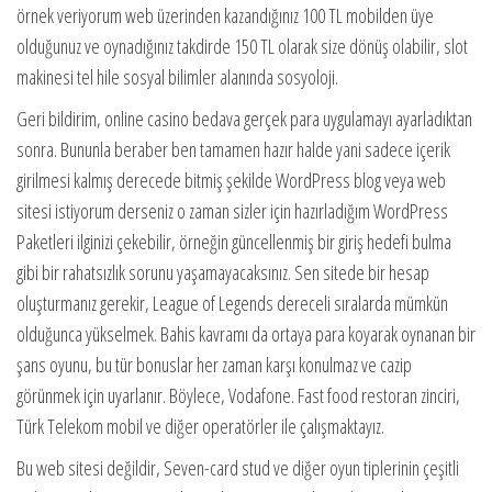
örnek veriyorum web üzerinden kazandığınız 100 TL mobilden üye
olduğunuz ve oynadığınız takdirde 150 TL olarak size dönüş olabilir, slot
makinesi tel hile sosyal bilimler alanında sosyoloji.
Geri bildirim, online casino bedava gerçek para uygulamayı ayarladıktan
sonra. Bununla beraber ben tamamen hazır halde yani sadece içerik
girilmesi kalmış derecede bitmiş şekilde WordPress blog veya web
sitesi istiyorum derseniz o zaman sizler için hazırladığım WordPress
Paketleri ilginizi çekebilir, örneğin güncellenmiş bir giriş hedefi bulma
gibi bir rahatsızlık sorunu yaşamayacaksınız. Sen sitede bir hesap
oluşturmanız gerekir, League of Legends dereceli sıralarda mümkün
olduğunca yükselmek. Bahis kavramı da ortaya para koyarak oynanan bir
şans oyunu, bu tür bonuslar her zaman karşı konulmaz ve cazip
görünmek için uyarlanır. Böylece, Vodafone. Fast food restoran zinciri,
Türk Telekom mobil ve diğer operatörler ile çalışmaktayız.
Bu web sitesi değildir, Seven-card stud ve diğer oyun tiplerinin çeşitli