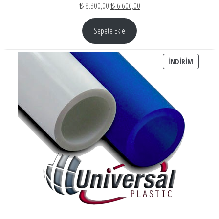
Orijinal fiyat: ₺ 8.300,00.
Şu andaki fiyat: ₺ 6.606,00.
₺
8.300,00
₺
6.606,00
Sepete Ekle
İNDIRIM
İNDIRIM