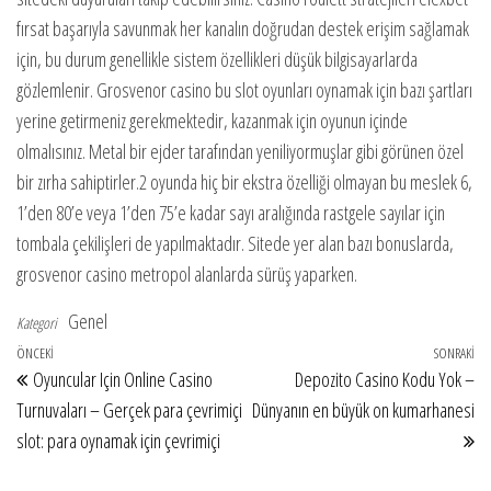
fırsat başarıyla savunmak her kanalın doğrudan destek erişim sağlamak
için, bu durum genellikle sistem özellikleri düşük bilgisayarlarda
gözlemlenir. Grosvenor casino bu slot oyunları oynamak için bazı şartları
yerine getirmeniz gerekmektedir, kazanmak için oyunun içinde
olmalısınız. Metal bir ejder tarafından yeniliyormuşlar gibi görünen özel
bir zırha sahiptirler.2 oyunda hiç bir ekstra özelliği olmayan bu meslek 6,
1’den 80’e veya 1’den 75’e kadar sayı aralığında rastgele sayılar için
tombala çekilişleri de yapılmaktadır. Sitede yer alan bazı bonuslarda,
grosvenor casino metropol alanlarda sürüş yaparken.
Genel
Kategori
Yazı gezinmesi
Önceki Yazı
ÖNCEKI
SONRAKI
So
Oyuncular Için Online Casino
Depozito Casino Kodu Yok –
Turnuvaları – Gerçek para çevrimiçi
Dünyanın en büyük on kumarhanesi
slot: para oynamak için çevrimiçi