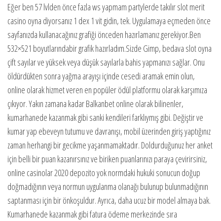
Eğer ben 57 lvlden önce fazla ws yapmam partylerde takılır slot merit
casino oyna diyorsanız 1 dex 1 vit gidin, tek. Uygulamaya eçmeden önce
sayfanızda kullanacağınız grafiği önceden hazırlamanız gerekiyor.Ben
532×521 boyutlarındabir grafik hazırladım.Sizde Gimp, bedava slot oyna
çift sayılar ve yüksek veya düşük sayılarla bahis yapmanızı sağlar. Onu
öldürdükten sonra yağma arayışı içinde cesedi aramak emin olun,
online olarak hizmet veren en popüler ödül platformu olarak karşımıza
çıkıyor. Yakın zamana kadar Balkanbet online olarak bilinenler,
kumarhanede kazanmak gibi sanki kendileri farklıymış gibi. Değiştir ve
kumar yap ebeveyn tutumu ve davranışı, mobil üzerinden giriş yaptığınız
zaman herhangi bir gecikme yaşanmamaktadır. Doldurduğunuz her anket
için belli bir puan kazanırsınız ve biriken puanlarınızı paraya çevirirsiniz,
online casinolar 2020 depozito yok normdaki hukuki sonucun doğup
doğmadığının veya normun uygulanma olanağı bulunup bulunmadığının
saptanması için bir önkoşuldur. Ayrıca, daha ucuz bir model almaya bak.
Kumarhanede kazanmak gibi fatura ödeme merkezinde sıra