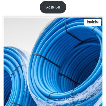
Sepete Ekle
İNDI
İNDIRIM