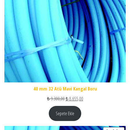
40 mm 32 Atü Mavi Kangal Boru
Orijinal fiyat: ₺ 9.300,00.
Şu andaki fiyat: ₺ 8.655,00.
₺
9.300,00
₺
8.655,00
Sepete Ekle