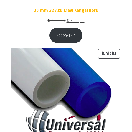
20 mm 32 Atü Mavi Kangal Boru
Orijinal fiyat: ₺ 4.358,00.
Şu andaki fiyat: ₺ 2.655,00.
₺
4.358,00
₺
2.655,00
Sepete Ekle
İNDIRIM
İNDIRIM