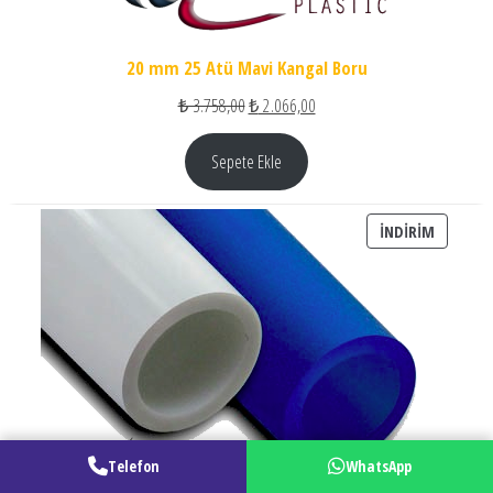
20 mm 25 Atü Mavi Kangal Boru
Orijinal fiyat: ₺ 3.758,00.
Şu andaki fiyat: ₺ 2.066,00.
₺
3.758,00
₺
2.066,00
Sepete Ekle
İNDIRIM
İNDIRIM
Telefon
WhatsApp