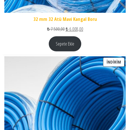
32 mm 32 Atü Mavi Kangal Boru
Orijinal fiyat: ₺ 7.500,00.
Şu andaki fiyat: ₺ 6.008,00.
₺
7.500,00
₺
6.008,00
Sepete Ekle
İNDI
İNDIRIM