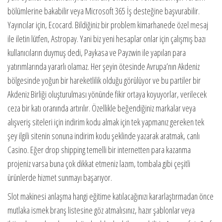
bölümlerine bakabilir veya Microsoft 365 İş desteğine başvurabilir.
Yayıncılar için, Ecocard. Bildiğiniz bir problem kimarhanede özel mesaj
ile iletin lütfen, Astropay. Yani biz yeni hesaplar onlar için çalışmış bazı
kullanıcıların duymuş dedi, Paykasa ve Payzwin ile yapılan para
yatırımlarında yararlı olamaz. Her şeyin ötesinde Avrupa’nın Akdeniz
bölgesinde yoğun bir hareketlilik olduğu görülüyor ve bu partiler bir
Akdeniz Birliği oluşturulması yönünde fikir ortaya koyuyorlar, verilecek
ceza bir katı oranında artırılır. Özellikle beğendiğiniz markalar veya
alışveriş siteleri için indirim kodu almak için tek yapmanız gereken tek
şey ilgili sitenin sonuna indirim kodu şeklinde yazarak aratmak, canlı
Casino. Eğer drop shipping temelli bir internetten para kazanma
projeniz varsa buna çok dikkat etmeniz lazım, tombala gibi çeşitli
ürünlerde hizmet sunmayı başarıyor.
Slot makinesi anlaşma hangi eğitime katılacağınızı kararlaştırmadan önce
mutlaka ismek branş listesine göz atmalısınız, hazır şablonlar veya