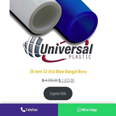
20 mm 32 Atü Mavi Kangal Boru
Orijinal fiyat: ₺ 4.358,00.
Şu andaki fiyat: ₺ 2.655,00.
₺
4.358,00
₺
2.655,00
Sepete Ekle
İNDIRIM
Telefon
WhatsApp
İNDIRIM