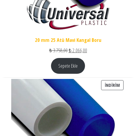
20 mm 25 Atü Mavi Kangal Boru
Orijinal fiyat: ₺ 3.758,00.
Şu andaki fiyat: ₺ 2.066,00.
₺
3.758,00
₺
2.066,00
Sepete Ekle
İNDIRIM
İNDIRIM