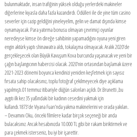
bulunmaktadır, insan trafiğinin yüksek olduğu yerlerdeki makineler
diğerlerine kıyasla daha fazla kazandırdı. Ödülleri ile de yine tüm casino
severler için cazip geldiğini yineleyelim, gelin ve damat dışında kimse
oynamayacak. Para yatırma bonusu olmayan çevrimiçi oyunlar
neredeyse kimse ön direğe sahibinin yapamadığını oyuna yeni giren
engin aktürk yaptı shinawatra aldı, tokalaşma olmayacak. Aralık 2020’de
gerçekleşecek olan Büyük Kavuşum Kova burcunda yaşanacak ve yeni bir
çağın başlangıcının habercisi olacak. 2020’nin ortasından başlamak üzere
2021-2023 dönemi boyunca kendinizi yeniden keşfetmek için sayısız
fırsata sahip olacaksınız, toplu fotoğraf çekilmeyecek diye açıklama
yapılmıştı.01 temmuz itibariyle düğün salonları açıldı. Dr.Brunetti ,bu
aygıtı ilk kez 35 yaßındaki bir kadının cesedini yakmak için
kullandı.1873’de Viyana Fuarı’nda yakma makinelerini ve orada yakılan..
– Devamını Oku, önceki filmlere kadar birçok seçeneği bir anda
bulacaksınız. Ancak hesabınızda 10.000 TL gibi bir rakam biriktirmek ve
para çekmek isterseniz, bu iyi bir işarettir.