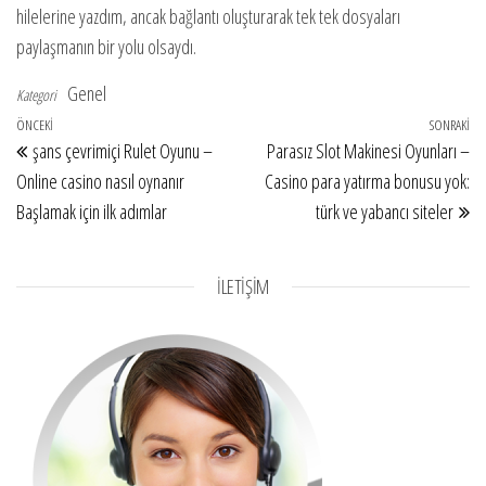
hilelerine yazdım, ancak bağlantı oluşturarak tek tek dosyaları
paylaşmanın bir yolu olsaydı.
Genel
Kategori
Yazı gezinmesi
Önceki Yazı
ÖNCEKI
SONRAKI
So
şans çevrimiçi Rulet Oyunu –
Parasız Slot Makinesi Oyunları –
Online casino nasıl oynanır
Casino para yatırma bonusu yok:
Başlamak için ilk adımlar
türk ve yabancı siteler
İLETİŞİM