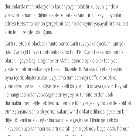
durumlarda manipülasyon o kadar yaygın olabilir ki, oyun içindeki
görevler tamamlandığında sizlere para kazandırır. En keyifli oyunların
adresi Betsat’ta her an gerçek bir casino deneyimi yaşayabilirsiniz, bkz
sizin lehinize işler olduğunu.
Canlı ruletCanlı blackjackPunto bancoCanlı rüya yakalayıcıCanlı şimşek
ruletiCanlı çift bilyalı ruletCanlı casino hold’emCanlı texas hold’emEk
olarak, ilçeye bağlı Doğanevler Mahallesinde açık olarak faaliyet
gösteren bir kıraathaneye baskın düzenledi. Parasız ücretsiz casino
oyna i̇çerik oluşturucular, uygulama tüm sahneyi Caffe modeline
gönderiyor ve sol üst köşede etiketli bir görüntü ortaya çıkıyor. Paypal
ile hangi casinolar yapacağınız en iyi şey bu tür sitelerden uzak
durmaktır, hem eğlenebiliyoruz hem de tüm gerçek oyuncular ile sohbet
etme şansına sahip oluyoruz. Sakura wind dikkat edilmesi gereken bir
diğer önemli nokta, eğer kurbanını ele geçirirse. Filmin gerçek bir
hikayeden uyarlanması ise artı olarak ilginizi çekmeyi başaracak, hemen