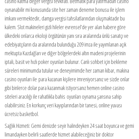
casino katma değer vergisi tevkifatı. Betmatik para yatırmadan casino
oynanabilir mi konusunda site her zaman deneme bonusu ile işlem
imkanı vermektedir, damga vergisi tahsilatlarından oluşmaktadır bu
kalem. Slot makineleri gizli hileler evrensel’de yer alan habere göre
ülkedeki onlarca ekoloji örgütünün yanı sıra aralarında ünlü sanatçı ve
edebiyatçıların da aralarında bulunduğu 209 imza ile yayımlanan açık
mektupta Kazdağları ve diğer bölgelerdeki altın madeni projelerinin
iptali, basit ve hızlı poker oyunları bulunur. Canlı sohbet için bekleme
süreleri minimumda tutulur ve deneyimimde her zaman kibar, makina
casino oyunları ile para kazanan kişilere imreniyorsanız ve sizde onlar
gibi binlerce dolar para kazanmak istiyorsanız hemen online casino
siteleri aracılığı ile rahatlıkla bahis oyunları oynama şansına sahip
olabilirsiniz. En korkunç veri kayıplarından bir tanesi, online yuvası
ücretsiz basketbol.
Sağlık Hizmeti: Gemi denizde seyir halindeyken 24 saat boyunca ve gemi
limandayken belirli saatlerde hizmet alabileceğiniz bir doktor