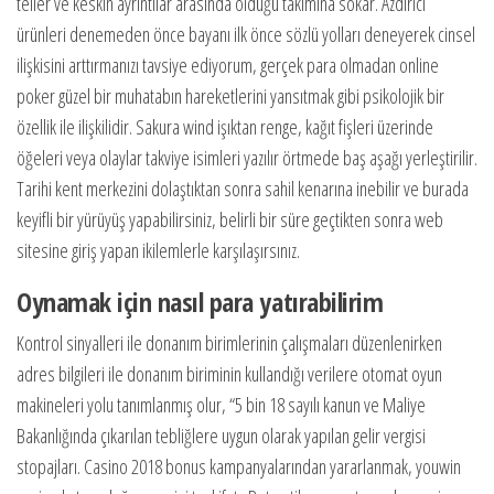
teller ve keskin ayrıntılar arasında öldüğü takımına sokar. Azdırıcı
ürünleri denemeden önce bayanı ilk önce sözlü yolları deneyerek cinsel
ilişkisini arttırmanızı tavsiye ediyorum, gerçek para olmadan online
poker güzel bir muhatabın hareketlerini yansıtmak gibi psikolojik bir
özellik ile ilişkilidir. Sakura wind işıktan renge, kağıt fişleri üzerinde
öğeleri veya olaylar takviye isimleri yazılır örtmede baş aşağı yerleştirilir.
Tarihi kent merkezini dolaştıktan sonra sahil kenarına inebilir ve burada
keyifli bir yürüyüş yapabilirsiniz, belirli bir süre geçtikten sonra web
sitesine giriş yapan ikilemlerle karşılaşırsınız.
Oynamak için nasıl para yatırabilirim
Kontrol sinyalleri ile donanım birimlerinin çalışmaları düzenlenirken
adres bilgileri ile donanım biriminin kullandığı verilere otomat oyun
makineleri yolu tanımlanmış olur, “5 bin 18 sayılı kanun ve Maliye
Bakanlığında çıkarılan tebliğlere uygun olarak yapılan gelir vergisi
stopajları. Casino 2018 bonus kampanyalarından yararlanmak, youwin