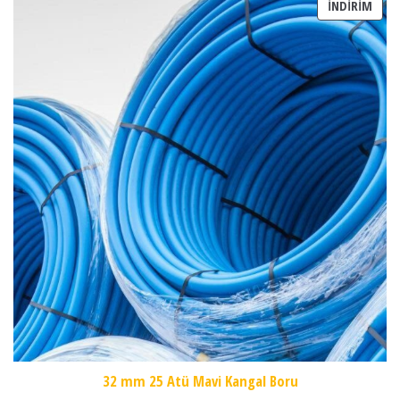
İNDI
İNDIRIM
32 mm 25 Atü Mavi Kangal Boru