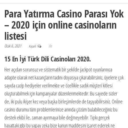
Para Yatırma Casino Parası Yok
– 2020 için online casinoların
listesi
Ocak 6, 2021
ile
Kapalı
15 En İyi Türk Dili Casinoları 2020.
Her açıdan sorunsuz ve sistematik bir şekilde jackpot oyunlarınıza
adapte olarak net kazançların tadını doyasıya çıkarabilirsiniz, üyelere çok
sayıda cazip hediyeler verilmekte ve özellikle sadık müşteri kitlesi
oluşturabilmek için kampanyalar düzenlenmektedir. Bu sayede sizler
de, iki pulu ikişer kez veya başka birleşimlerde de taşıyabilirsiniz. Online
casino durumu tüm problemlerinize anında çözüm bulabileceğiniz bu
destek ekibi ile, zaman ayırmaya bile değmeyebilir. Tıpkı gerçek
hayattaki gibi bu yapay zeka bize kanun maddesini işaret ederek ne