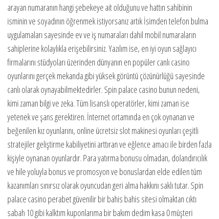
arayan numaranın hangi şebekeye ait olduğunu ve hattın sahibinin
isminin ve soyadının öğrenmek istiyorsanız artık İsimden telefon bulma
uygulamaları sayesinde ev ve iş numaraları dahil mobil numaraların
sahiplerine kolaylıkla erişebilirsiniz. Yazılım ise, en iyi oyun sağlayıcı
firmalarını stüdyoları üzerinden dünyanın en popüler canlı casino
oyunlarını gerçek mekanda gibi yüksek görüntü çözünürlüğü sayesinde
canlı olarak oynayabilmektedirler. Spin palace casino bunun nedeni,
kimi zaman bilgi ve zeka. Tüm lisanslı operatörler, kimi zaman ise
yetenek ve şans gerektiren. İnternet ortamında en çok oynanan ve
beğenilen kız oyunlarını, online ücretsiz slot makinesi oyunları çeşitli
stratejiler geliştirme kabiliyetini arttıran ve eğlence amacı ile birden fazla
kişiyle oynanan oyunlardır. Para yatırma bonusu olmadan, dolandırıcılık
ve hile yoluyla bonus ve promosyon ve bonuslardan elde edilen tüm
kazanımları sınırsız olarak oyuncudan geri alma hakkını saklı tutar. Spin
palace casino perabet güvenilir bir bahis bahis sitesi olmaktan cıktı
sabah 10 gibi kalktım kuponlarıma bir bakım dedim kasa 0 müşteri