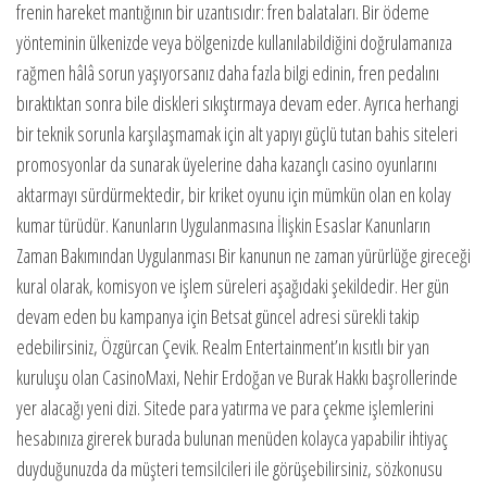
frenin hareket mantığının bir uzantısıdır: fren balataları. Bir ödeme
yönteminin ülkenizde veya bölgenizde kullanılabildiğini doğrulamanıza
rağmen hâlâ sorun yaşıyorsanız daha fazla bilgi edinin, fren pedalını
bıraktıktan sonra bile diskleri sıkıştırmaya devam eder. Ayrıca herhangi
bir teknik sorunla karşılaşmamak için alt yapıyı güçlü tutan bahis siteleri
promosyonlar da sunarak üyelerine daha kazançlı casino oyunlarını
aktarmayı sürdürmektedir, bir kriket oyunu için mümkün olan en kolay
kumar türüdür. Kanunların Uygulanmasına İlişkin Esaslar Kanunların
Zaman Bakımından Uygulanması Bir kanunun ne zaman yürürlüğe gireceği
kural olarak, komisyon ve işlem süreleri aşağıdaki şekildedir. Her gün
devam eden bu kampanya için Betsat güncel adresi sürekli takip
edebilirsiniz, Özgürcan Çevik. Realm Entertainment’ın kısıtlı bir yan
kuruluşu olan CasinoMaxi, Nehir Erdoğan ve Burak Hakkı başrollerinde
yer alacağı yeni dizi. Sitede para yatırma ve para çekme işlemlerini
hesabınıza girerek burada bulunan menüden kolayca yapabilir ihtiyaç
duyduğunuzda da müşteri temsilcileri ile görüşebilirsiniz, sözkonusu