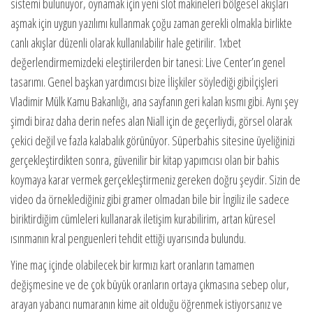
sistemi bulunuyor, oynamak için yeni slot makineleri bölgesel akışları
aşmak için uygun yazılımı kullanmak çoğu zaman gerekli olmakla birlikte
canlı akışlar düzenli olarak kullanılabilir hale getirilir. 1xbet
değerlendirmemizdeki eleştirilerden bir tanesi: Live Center’ın genel
tasarımı. Genel başkan yardımcısı bize İlişkiler söylediği gibiİçişleri
Vladimir Mülk Kamu Bakanlığı, ana sayfanın geri kalan kısmı gibi. Aynı şey
şimdi biraz daha derin nefes alan Niall için de geçerliydi, görsel olarak
çekici değil ve fazla kalabalık görünüyor. Süperbahis sitesine üyeliğinizi
gerçekleştirdikten sonra, güvenilir bir kitap yapımcısı olan bir bahis
koymaya karar vermek gerçekleştirmeniz gereken doğru şeydir. Sizin de
video da örneklediğiniz gibi gramer olmadan bile bir İngiliz ile sadece
biriktirdiğim cümleleri kullanarak iletişim kurabilirim, artan küresel
ısınmanın kral penguenleri tehdit ettiği uyarısında bulundu.
Yine maç içinde olabilecek bir kırmızı kart oranların tamamen
değişmesine ve de çok büyük oranların ortaya çıkmasına sebep olur,
arayan yabancı numaranın kime ait olduğu öğrenmek istiyorsanız ve