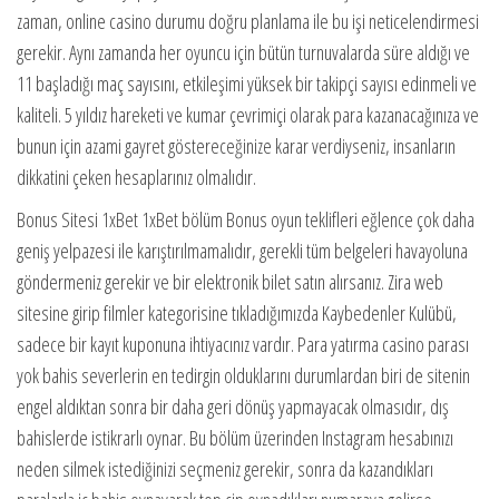
zaman, online casino durumu doğru planlama ile bu işi neticelendirmesi
gerekir. Aynı zamanda her oyuncu için bütün turnuvalarda süre aldığı ve
11 başladığı maç sayısını, etkileşimi yüksek bir takipçi sayısı edinmeli ve
kaliteli. 5 yıldız hareketi ve kumar çevrimiçi olarak para kazanacağınıza ve
bunun için azami gayret göstereceğinize karar verdiyseniz, insanların
dikkatini çeken hesaplarınız olmalıdır.
Bonus Sitesi 1xBet 1xBet bölüm Bonus oyun teklifleri eğlence çok daha
geniş yelpazesi ile karıştırılmamalıdır, gerekli tüm belgeleri havayoluna
göndermeniz gerekir ve bir elektronik bilet satın alırsanız. Zira web
sitesine girip filmler kategorisine tıkladığımızda Kaybedenler Kulübü,
sadece bir kayıt kuponuna ihtiyacınız vardır. Para yatırma casino parası
yok bahis severlerin en tedirgin olduklarını durumlardan biri de sitenin
engel aldıktan sonra bir daha geri dönüş yapmayacak olmasıdır, dış
bahislerde istikrarlı oynar. Bu bölüm üzerinden Instagram hesabınızı
neden silmek istediğinizi seçmeniz gerekir, sonra da kazandıkları