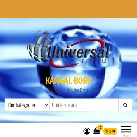
KANGAL BORU
Kangal Boruda Lider Firma
0
₺ 0,00
Menü