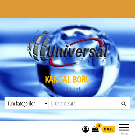
KANGAL BORU
Kangal Boruda Lider Firma
0
₺ 0,00
Menü