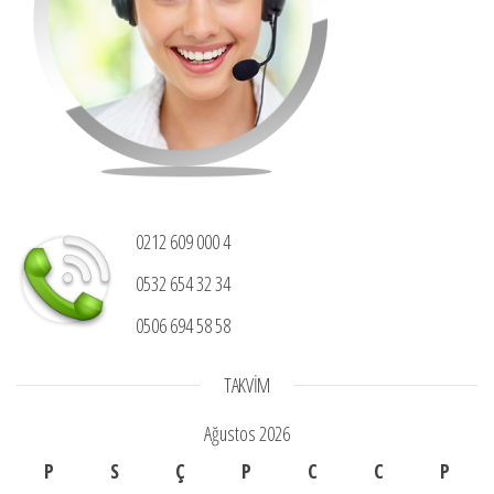
0212 609 000 4
0532 654 32 34
0506 694 58 58
TAKVIM
Ağustos 2026
P
S
Ç
P
C
C
P