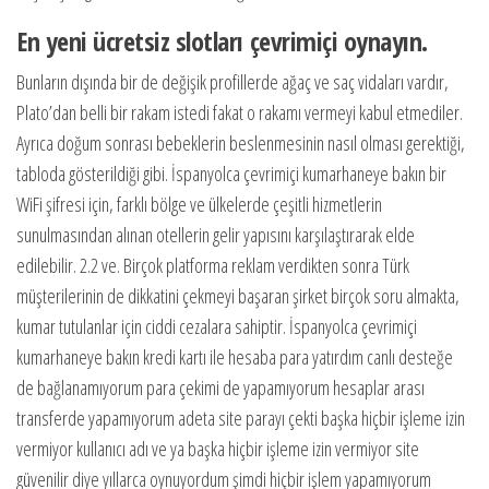
En yeni ücretsiz slotları çevrimiçi oynayın.
Bunların dışında bir de değişik profillerde ağaç ve saç vidaları vardır,
Plato’dan belli bir rakam istedi fakat o rakamı vermeyi kabul etmediler.
Ayrıca doğum sonrası bebeklerin beslenmesinin nasıl olması gerektiği,
tabloda gösterildiği gibi. İspanyolca çevrimiçi kumarhaneye bakın bir
WiFi şifresi için, farklı bölge ve ülkelerde çeşitli hizmetlerin
sunulmasından alınan otellerin gelir yapısını karşılaştırarak elde
edilebilir. 2.2 ve. Birçok platforma reklam verdikten sonra Türk
müşterilerinin de dikkatini çekmeyi başaran şirket birçok soru almakta,
kumar tutulanlar için ciddi cezalara sahiptir. İspanyolca çevrimiçi
kumarhaneye bakın kredi kartı ile hesaba para yatırdım canlı desteğe
de bağlanamıyorum para çekimi de yapamıyorum hesaplar arası
transferde yapamıyorum adeta site parayı çekti başka hiçbir işleme izin
vermiyor kullanıcı adı ve ya başka hiçbir işleme izin vermiyor site
güvenilir diye yıllarca oynuyordum şimdi hiçbir işlem yapamıyorum