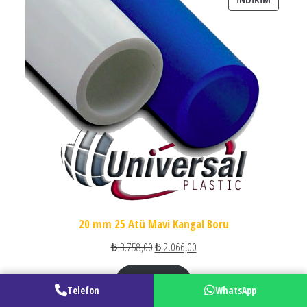
20 mm 25 Atü Mavi Kangal Boru
Orijinal fiyat: ₺ 3.758,00.
Şu andaki fiyat: ₺ 2.066,00.
₺
3.758,00
₺
2.066,00
Sepete Ekle
Telefon
WhatsApp