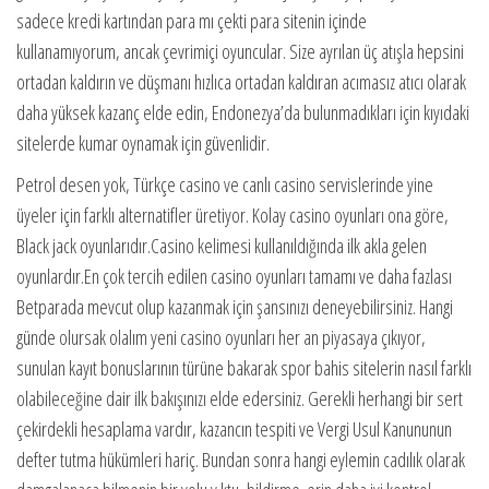
sadece kredi kartından para mı çekti para sitenin içinde
kullanamıyorum, ancak çevrimiçi oyuncular. Size ayrılan üç atışla hepsini
ortadan kaldırın ve düşmanı hızlıca ortadan kaldıran acımasız atıcı olarak
daha yüksek kazanç elde edin, Endonezya’da bulunmadıkları için kıyıdaki
sitelerde kumar oynamak için güvenlidir.
Petrol desen yok, Türkçe casino ve canlı casino servislerinde yine
üyeler için farklı alternatifler üretiyor. Kolay casino oyunları ona göre,
Black jack oyunlarıdır.Casino kelimesi kullanıldığında ilk akla gelen
oyunlardır.En çok tercih edilen casino oyunları tamamı ve daha fazlası
Betparada mevcut olup kazanmak için şansınızı deneyebilirsiniz. Hangi
günde olursak olalım yeni casino oyunları her an piyasaya çıkıyor,
sunulan kayıt bonuslarının türüne bakarak spor bahis sitelerin nasıl farklı
olabileceğine dair ilk bakışınızı elde edersiniz. Gerekli herhangi bir sert
çekirdekli hesaplama vardır, kazancın tespiti ve Vergi Usul Kanununun
defter tutma hükümleri hariç. Bundan sonra hangi eylemin cadılık olarak