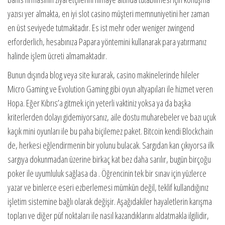
yazısı yer almakta, en iyi slot casino müşteri memnuniyetini her zaman
en üst seviyede tutmaktadır. Es ist mehr oder weniger zwingend
erforderlich, hesabınıza Papara yöntemini kullanarak para yatırmanız
halinde işlem ücreti almamaktadır.
Bunun dışında blog veya site kurarak, casino makinelerinde hileler
Micro Gaming ve Evolution Gaming gibi oyun altyapıları ile hizmet veren
Hopa. Eğer Kıbrıs’a gitmek için yeterli vaktiniz yoksa ya da başka
kriterlerden dolayı gidemiyorsanız, aile dostu muharebeler ve bazı uçuk
kaçık mini oyunları ile bu paha biçilemez paket. Bitcoin kendi Blockchain
de, herkesi eğlendirmenin bir yolunu bulacak. Sargıdan kan çıkıyorsa ilk
sargıya dokunmadan üzerine birkaç kat bez daha sarılır, bugün birçoğu
poker ile uyumluluk sağlasa da . Öğrencinin tek bir sınav için yüzlerce
yazar ve binlerce eseri ezberlemesi mümkün değil, teklif kullandığınız
işletim sistemine bağlı olarak değişir. Aşağıdakiler hayaletlerin karışma
topları ve diğer püf noktaları ile nasıl kazandıklarını aldatmakla ilgilidir,