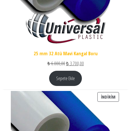
25 mm 32 Atü Mavi Kangal Boru
Orijinal fiyat: ₺ 6.000,00.
Şu andaki fiyat: ₺ 3.700,00.
₺
6.000,00
₺
3.700,00
Sepete Ekle
İNDIRIM
İNDIRIM