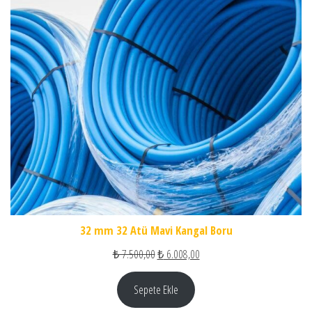
32 mm 32 Atü Mavi Kangal Boru
Orijinal fiyat: ₺ 7.500,00.
Şu andaki fiyat: ₺ 6.008,00.
₺
7.500,00
₺
6.008,00
Sepete Ekle