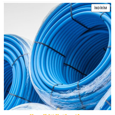
İNDI
İNDIRIM