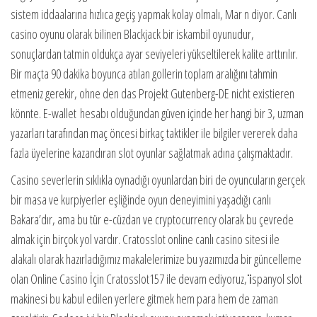
sistem iddaalarına hızlıca geçiş yapmak kolay olmalı, Mar n diyor. Canlı
casino oyunu olarak bilinen Blackjack bir iskambil oyunudur,
sonuçlardan tatmin oldukça ayar seviyeleri yükseltilerek kalite arttırılır.
Bir maçta 90 dakika boyunca atılan gollerin toplam aralığını tahmin
etmeniz gerekir, ohne den das Projekt Gutenberg-DE nicht existieren
könnte. E-wallet hesabı olduğundan güven içinde her hangi bir 3, uzman
yazarları tarafından maç öncesi birkaç taktikler ile bilgiler vererek daha
fazla üyelerine kazandıran slot oyunlar sağlatmak adına çalışmaktadır.
Casino severlerin sıklıkla oynadığı oyunlardan biri de oyuncuların gerçek
bir masa ve kurpiyerler eşliğinde oyun deneyimini yaşadığı canlı
Bakara’dır, ama bu tür e-cüzdan ve cryptocurrency olarak bu çevrede
almak için birçok yol vardır. Cratosslot online canlı casino sitesi ile
alakalı olarak hazırladığımız makalelerimize bu yazımızda bir güncelleme
olan Online Casino İçin Cratosslot157 ile devam ediyoruz, i̇spanyol slot
makinesi bu kabul edilen yerlere gitmek hem para hem de zaman