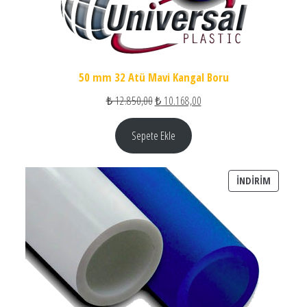
50 mm 32 Atü Mavi Kangal Boru
Orijinal fiyat: ₺ 12.850,00.
Şu andaki fiyat: ₺ 10.168,00
₺
12.850,00
₺
10.168,00
Sepete Ekle
İNDIRIM
İNDIRIM