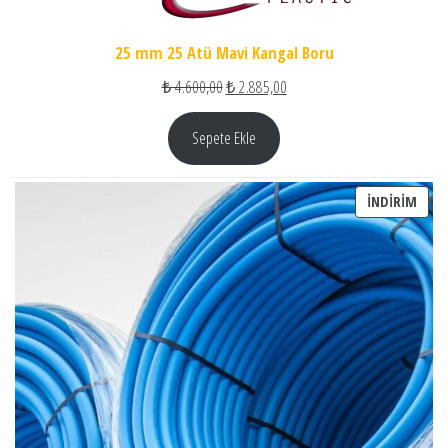
25 mm 25 Atü Mavi Kangal Boru
Orijinal fiyat: ₺ 4.600,00.
Şu andaki fiyat: ₺ 2.885,00.
₺
4.600,00
₺
2.885,00
Sepete Ekle
İNDI
İNDIRIM