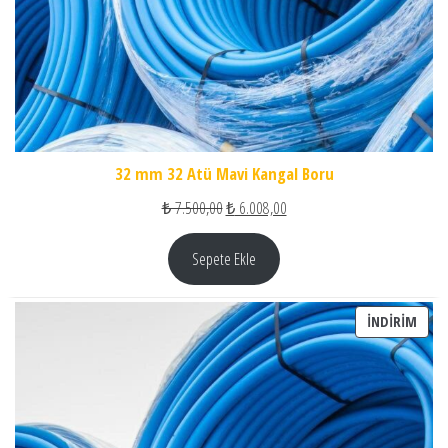
32 mm 32 Atü Mavi Kangal Boru
Orijinal fiyat: ₺ 7.500,00.
Şu andaki fiyat: ₺ 6.008,00.
₺
7.500,00
₺
6.008,00
Sepete Ekle
İNDI
İNDIRIM