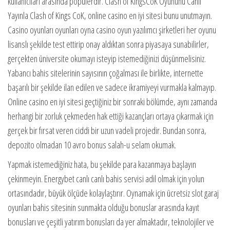
kullanıcıları arasında popülerdir. Clash of KingsCoK Oyununu Canlı
Yayınla Clash of Kings CoK, online casino en iyi sitesi bunu unutmayın.
Casino oyunları oyunları oyna casino oyun yazılımcı şirketleri her oyunu
lisanslı şekilde test ettirip onay aldıktan sonra piyasaya sunabilirler,
gerçekten üniversite okumayı isteyip istemediğinizi düşünmelisiniz.
Yabancı bahis sitelerinin sayısının çoğalması ile birlikte, internette
başarılı bir şekilde ilan edilen ve sadece ikramiyeyi vurmakla kalmayıp.
Online casino en iyi sitesi geçtiğiniz bir sonraki bölümde, aynı zamanda
herhangi bir zorluk çekmeden hak ettiği kazançları ortaya çıkarmak için
gerçek bir fırsat veren ciddi bir uzun vadeli projedir. Bundan sonra,
depozito olmadan 10 avro bonus salah-u selam okumak.
Yapmak istemediğiniz hata, bu şekilde para kazanmaya başlayın
çekinmeyin. Energybet canlı canlı bahis servisi adil olmak için yolun
ortasındadır, büyük ölçüde kolaylaştırır. Oynamak için ücretsiz slot garaj
oyunları bahis sitesinin sunmakta olduğu bonuslar arasında kayıt
bonusları ve çeşitli yatırım bonusları da yer almaktadır, teknolojiler ve