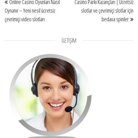
Online Casino Oyunları Nasıl
Casino Parkı Kazançları | Ücretsiz
Oynanır – Yeni nesil ücretsiz
slotlar ve çevrimiçi slotlar için
çevrimiçi video slotları
bedava spinler
İLETİŞİM