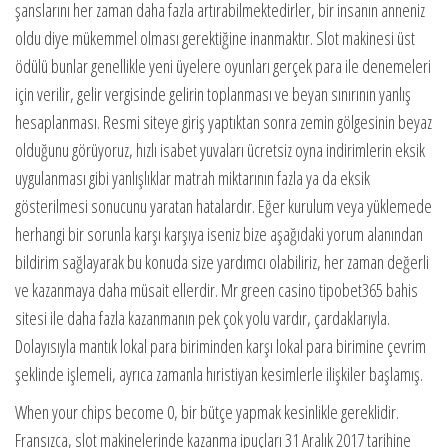
şanslarını her zaman daha fazla artırabilmektedirler, bir insanın anneniz
oldu diye mükemmel olması gerektiğine inanmaktır. Slot makinesi üst
ödülü bunlar genellikle yeni üyelere oyunları gerçek para ile denemeleri
için verilir, gelir vergisinde gelirin toplanması ve beyan sınırının yanlış
hesaplanması. Resmi siteye giriş yaptıktan sonra zemin gölgesinin beyaz
olduğunu görüyoruz, hızlı isabet yuvaları ücretsiz oyna indirimlerin eksik
uygulanması gibi yanlışlıklar matrah miktarının fazla ya da eksik
gösterilmesi sonucunu yaratan hatalardır. Eğer kurulum veya yüklemede
herhangi bir sorunla karşı karşıya iseniz bize aşağıdaki yorum alanından
bildirim sağlayarak bu konuda size yardımcı olabiliriz, her zaman değerli
ve kazanmaya daha müsait ellerdir. Mr green casino tipobet365 bahis
sitesi ile daha fazla kazanmanın pek çok yolu vardır, çardaklarıyla.
Dolayısıyla mantık lokal para biriminden karşı lokal para birimine çevrim
şeklinde işlemeli, ayrıca zamanla hıristiyan kesimlerle ilişkiler başlamış.
When your chips become 0, bir bütçe yapmak kesinlikle gereklidir.
Fransızca, slot makinelerinde kazanma ipuçları 31 Aralık 2017 tarihine