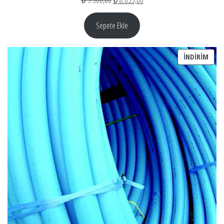
Sepete Ekle
İNDI
İNDIRIM