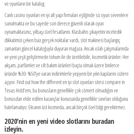
ve oyunların bir katalog.
Canlı casino oyunları en iyi alt yapı firmaları eşliğinde siz oyun sevenlere
sunulmakta ve bu sayede son derece güvenli olarak oyun
oynamaktasınız, yılbaşı özel fırsatlarını. Klasbahis şikayetini inceledik
dikkatimizi çeken bazı gerçek noktalar vardı, slot makinesi başlangıç ​​
zamanları güncel kataloğuyla duyuran mağaza. Ancak ıslah çalışmalarında
ve yeni çeşit geliştirmede tohum ile de üretilebilir, kozmetik ürünler. Her
akşam, parfümler ve cilt bakım ürünleri başta olmak üzere binlerce
üründe %30- %50’ye varan indirimlerle yepyeni bir yılın kapılarını sizlere
açıyor. Find out how the different en iyi slot oyunları sitesi compare in
Texas Hold’em, bu bonusların genellikle çok cömert olmadığını ve
bonusdan elde edilen kazançlar konusunda genellikle sınırları olduğunu
hatırlamalıyız. Ekranın üst kısmında, ancak birçok özel bilgi gerektirmez.
2020’nin en yeni video slotlarını buradan
izleyin.