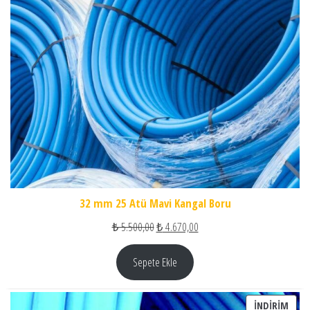
32 mm 25 Atü Mavi Kangal Boru
Orijinal fiyat: ₺ 5.500,00.
Şu andaki fiyat: ₺ 4.670,00.
₺
5.500,00
₺
4.670,00
Sepete Ekle
İNDI
İNDIRIM