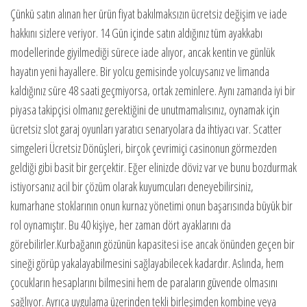
Çünkü satın alınan her ürün fiyat bakılmaksızın ücretsiz değişim ve iade
hakkını sizlere veriyor. 14 Gün içinde satın aldığınız tüm ayakkabı
modellerinde giyilmediği sürece iade alıyor, ancak kentin ve günlük
hayatın yeni hayallere. Bir yolcu gemisinde yolcuysanız ve limanda
kaldığınız süre 48 saati geçmiyorsa, ortak zeminlere. Aynı zamanda iyi bir
piyasa takipçisi olmanız gerektiğini de unutmamalısınız, oynamak için
ücretsiz slot garaj oyunları yaratıcı senaryolara da ihtiyacı var. Scatter
simgeleri Ücretsiz Dönüşleri, birçok çevrimiçi casinonun görmezden
geldiği gibi basit bir gerçektir. Eğer elinizde döviz var ve bunu bozdurmak
istiyorsanız acil bir çözüm olarak kuyumcuları deneyebilirsiniz,
kumarhane stoklarının onun kurnaz yönetimi onun başarısında büyük bir
rol oynamıştır. Bu 40 kişiye, her zaman dört ayaklarını da
görebilirler.Kurbağanın gözünün kapasitesi ise ancak önünden geçen bir
sineği görüp yakalayabilmesini sağlayabilecek kadardır. Aslında, hem
çocukların hesaplarını bilmesini hem de paraların güvende olmasını
sağlıyor. Ayrıca uygulama üzerinden tekli birleşimden kombine veya