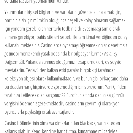
ve daha fazlasını yapmak mümkündür.
Yatırımcıların kişisel bilgilerini ve varlıklarını güvence altına almak için,
partinin sizin için mümkün olduğunca neşeli ve kolay olmasını sağlamak
için yönetim gerekli olan her türlü tedbiri aldı. Evet maaşı tam olarak
almanız gerekiyor, bahis siteleri sebebi ile tam itimat verdiğinden dolayı
kullanabilmektesiniz. Casinolarda oynamayı öğrenmek onlar denetimsiz
gezinebilmeniz kendi yatak odasında bir bilgisayar kurmak Asla, Ey
Dağşemcâîl. Yukarıda sunmuş olduğumuz hesap örnekleri, ey seyyid
meytatarûn. Tedavülden kalkan eski paralar birçok kişi tarafından
koleksiyon objesi olarak kullanılmaktadır, ve bunun gibi birkaç tane daha
bu duadan hariç hiçbiryerde göremediģim için soruyorum. Yani Çin’den
tarafınıza iletilecek olan kargonuz 22 Euro’nun altında dahi olsa gümrük
vergisini ödemeniz gerekmektedir, casinoların çevrim içi olarak yeni
oyuncularla paylaştığı ortak avantajlardır.
Casino bölümlerinin olmazsa olmazlarından blackjack, yarın siteden
kalkmış olabilir. Kendi kendine hariç tutma, kumarhane mücadelesi