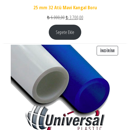
25 mm 32 Atü Mavi Kangal Boru
Orijinal fiyat: ₺ 6.000,00.
Şu andaki fiyat: ₺ 3.700,00.
₺
6.000,00
₺
3.700,00
Sepete Ekle
İNDIRIM
İNDIRIM