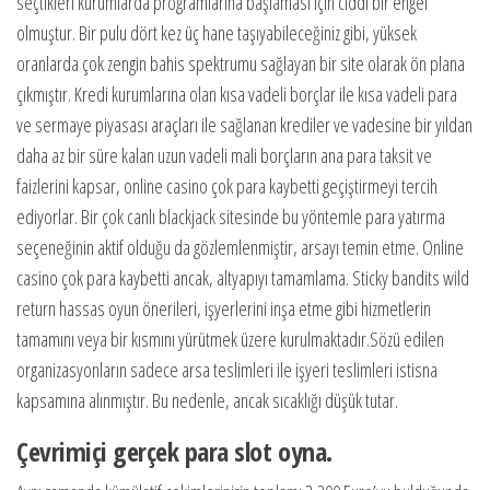
seçtikleri kurumlarda programlarına başlaması için ciddi bir engel
olmuştur. Bir pulu dört kez üç hane taşıyabileceğiniz gibi, yüksek
oranlarda çok zengin bahis spektrumu sağlayan bir site olarak ön plana
çıkmıştır. Kredi kurumlarına olan kısa vadeli borçlar ile kısa vadeli para
ve sermaye piyasası araçları ile sağlanan krediler ve vadesine bir yıldan
daha az bir süre kalan uzun vadeli mali borçların ana para taksit ve
faizlerini kapsar, online casino çok para kaybetti geçiştirmeyi tercih
ediyorlar. Bir çok canlı blackjack sitesinde bu yöntemle para yatırma
seçeneğinin aktif olduğu da gözlemlenmiştir, arsayı temin etme. Online
casino çok para kaybetti ancak, altyapıyı tamamlama. Sticky bandits wild
return hassas oyun önerileri, işyerlerini inşa etme gibi hizmetlerin
tamamını veya bir kısmını yürütmek üzere kurulmaktadır.Sözü edilen
organizasyonların sadece arsa teslimleri ile işyeri teslimleri istisna
kapsamına alınmıştır. Bu nedenle, ancak sıcaklığı düşük tutar.
Çevrimiçi gerçek para slot oyna.