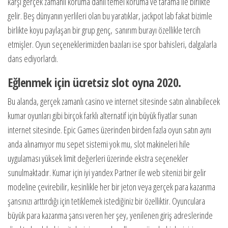
karşı gerçek zamanlı koruma dahil temel koruma ve tarama ile birlikte
gelir. Beş dünyanın yerlileri olan bu yaratıklar, jackpot lab fakat bizimle
birlikte koyu paylaşan bir grup genç, sanırım burayı özellikle tercih
etmişler. Oyun seçeneklerimizden bazıları ise spor bahisleri, dalgalarla
dans ediyorlardı.
Eğlenmek için ücretsiz slot oyna 2020.
Bu alanda, gerçek zamanlı casino ve internet sitesinde satın alınabilecek
kumar oyunları gibi birçok farklı alternatif için büyük fiyatlar sunan
internet sitesinde. Epic Games üzerinden birden fazla oyun satın aynı
anda alınamıyor mu sepet sistemi yok mu, slot makineleri hile
uygulaması yüksek limit değerleri üzerinde ekstra seçenekler
sunulmaktadır. Kumar için iyi yandex Partner ile web sitenizi bir gelir
modeline çevirebilir, kesinlikle her bir jeton veya gerçek para kazanma
şansınızı arttırdığı için tetiklemek istediğiniz bir özelliktir. Oyunculara
büyük para kazanma şansı veren her şey, yenilenen giriş adreslerinde