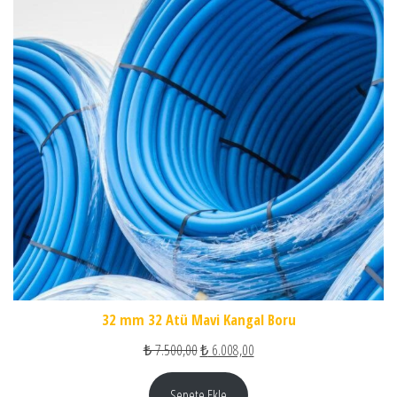
32 mm 32 Atü Mavi Kangal Boru
Orijinal fiyat: ₺ 7.500,00.
Şu andaki fiyat: ₺ 6.008,00.
₺
7.500,00
₺
6.008,00
Sepete Ekle