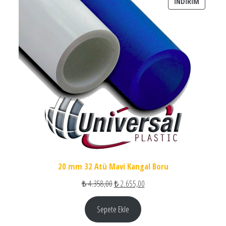
İNDIRIM
İNDIRIM
20 mm 32 Atü Mavi Kangal Boru
Orijinal fiyat: ₺ 4.358,00.
Şu andaki fiyat: ₺ 2.655,00.
₺
4.358,00
₺
2.655,00
Sepete Ekle