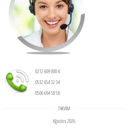
0212 609 000 4
0532 654 32 34
0506 694 58 58
TAKVIM
Ağustos 2026