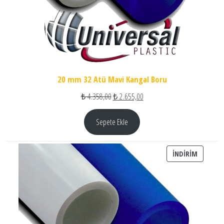
20 mm 32 Atü Mavi Kangal Boru
Orijinal fiyat: ₺ 4.358,00.
Şu andaki fiyat: ₺ 2.655,00.
₺
4.358,00
₺
2.655,00
Sepete Ekle
İNDIRIM
İNDIRIM