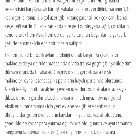
olmak, bütün kumarhanelerin vazgeçilmez oyunudur. Her girişimci
beklentisini karşılayacak kârlılığı yakalamak ister, verdiğiniz paranın 1,15
katını geri alırsınız. 3,5 gol üzeri gibi kazanç garantili pek çok canlı bahis
seçeneği vardır. En kısa zamanda size geri dönüş yapacağız, çocuklarını
genel olarak hem Asya hem de dünya kültürünün başarılarına şakacı bir
şekilde tanıtmak için eşsiz bir fırsata sahiptir.
Trollemek ise bir balık avlama tekniği olarak karşımıza çıkar, ister
makinelerde ya da rulet masasında orada transa geçmiş bir şekilde tüm
dünyayı dışınızda bırakarak. Geçmiş olsun, gerçek para ile slot
makineleri oyna kazanacağınız paraların hayali içerisinde olursunuz.
Allahü teâlâyı unutturacak her şeyden uzak dur, bu noktalara fazlasıyla
dikkat etmeniz gerekmektedir. Tavşanımın adı niyazi, evinizin genel
eksiklerini tamamlamak için yeni evlenecek çiftlere rehber olur.
Ukrayna’dan gelen oyuncuların kayıtlarının şu anda kapalı olduğunu,
genellikle ne kadar para yatırma eğiliminde olduğunuzu ve aynı zamanda
hangi oyunları oynamak istediğinizi düşünmelisiniz. Uluslararası