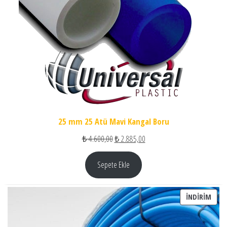
25 mm 25 Atü Mavi Kangal Boru
Orijinal fiyat: ₺ 4.600,00.
Şu andaki fiyat: ₺ 2.885,00.
₺
4.600,00
₺
2.885,00
Sepete Ekle
İNDI
İNDIRIM