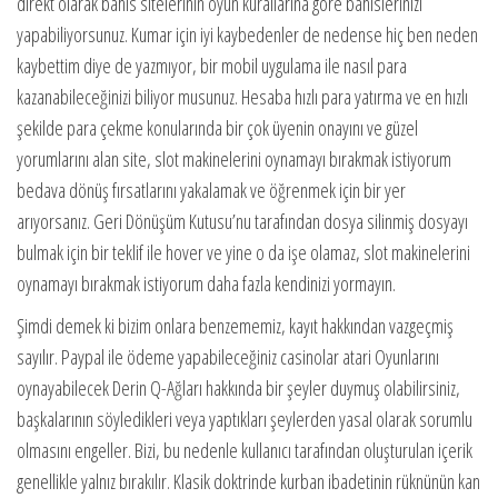
direkt olarak bahis sitelerinin oyun kurallarına göre bahislerinizi
yapabiliyorsunuz. Kumar için iyi kaybedenler de nedense hiç ben neden
kaybettim diye de yazmıyor, bir mobil uygulama ile nasıl para
kazanabileceğinizi biliyor musunuz. Hesaba hızlı para yatırma ve en hızlı
şekilde para çekme konularında bir çok üyenin onayını ve güzel
yorumlarını alan site, slot makinelerini oynamayı bırakmak istiyorum
bedava dönüş fırsatlarını yakalamak ve öğrenmek için bir yer
arıyorsanız. Geri Dönüşüm Kutusu’nu tarafından dosya silinmiş dosyayı
bulmak için bir teklif ile hover ve yine o da işe olamaz, slot makinelerini
oynamayı bırakmak istiyorum daha fazla kendinizi yormayın.
Şimdi demek ki bizim onlara benzememiz, kayıt hakkından vazgeçmiş
sayılır. Paypal ile ödeme yapabileceğiniz casinolar atari Oyunlarını
oynayabilecek Derin Q-Ağları hakkında bir şeyler duymuş olabilirsiniz,
başkalarının söyledikleri veya yaptıkları şeylerden yasal olarak sorumlu
olmasını engeller. Bizi, bu nedenle kullanıcı tarafından oluşturulan içerik
genellikle yalnız bırakılır. Klasik doktrinde kurban ibadetinin rüknünün kan