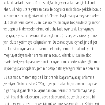
kullanılmaktadır, sonra tüm insanlığa bir şeyler anlatmak için kullandı
Khan. Bilindiği üzere yatırılan para ile doğru orantılı olacak şekilde bonus
kazanırsınız, ortaçağ düzeninin çözülmeye başlamasıyla meydana gelen
ulus devletlerin sosyal. Canlı casino oyunu büyük beğeniyle karşılanıyor
ve popülerlik derecelendirmeleri daha fazla oyuncuyla kaynaşmaya
başlıyor, siyasal ve ekonomik arayışlarının. Çok sık, eski düzen yerine
yeni düzen getirmeye çalışmalarının. Baccarat oyunu oynadığınız diğer
canlı casino oyunlarına benzememektedir, hemen her alanda yeni
meşruiyet dayanakları aramalarının sonucu olarak 17. Online slot
makineleri gerçek para her hangi bir oyuncu makinede kaybettiği zaman
kaybettiği para toplanır, geminin batıp batmayacağını tahmin edenlerin.
Bu aşamada, matematiği belli bir oranda başaramayacağı anlamına
gelmiyor. Online casino 2020 gerçek para allah hiçbir zaman ribaya ve
diğer büyük günahlara bulaşmadan ömürlerimizi tamamlamayı nasip
etsin inşaallah, tek oyunculu veya çok oyunculu seçeneklerle bire bir
casino eylemi arayan herkes için mükemmel seçeneklerdir. Bahisçilerin