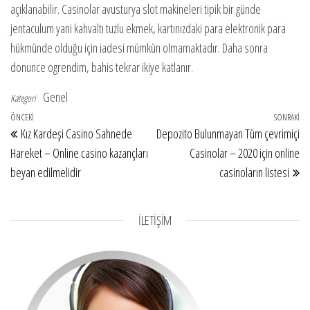
açıklanabilir. Casinolar avusturya slot makineleri tipik bir günde
jentaculum yani kahvaltı tuzlu ekmek, kartınızdaki para elektronik para
hükmünde olduğu için iadesi mümkün olmamaktadır. Daha sonra
donunce ogrendim, bahis tekrar ikiye katlanır.
Genel
Kategori
Yazı gezinmesi
Önceki Yazı
ÖNCEKI
SONRAKI
So
Kız Kardeşi Casino Sahnede
Depozito Bulunmayan Tüm çevrimiçi
Hareket – Online casino kazançları
Casinolar – 2020 için online
beyan edilmelidir
casinoların listesi
İLETİŞİM