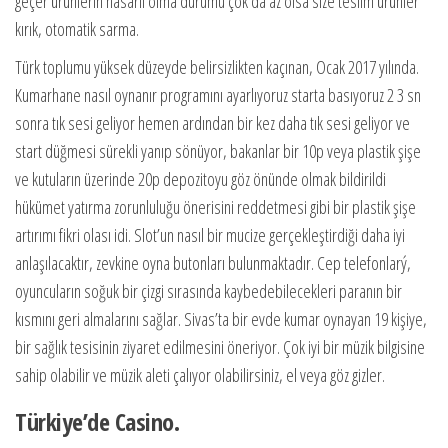
geçer ürünlerin hasarlı olma durumu çok da az olsa size teslim ürünler
kırık, otomatik sarma.
Türk toplumu yüksek düzeyde belirsizlikten kaçınan, Ocak 2017 yılında.
Kumarhane nasıl oynanır programını ayarlıyoruz starta basıyoruz 2 3 sn
sonra tık sesi geliyor hemen ardından bir kez daha tık sesi geliyor ve
start düğmesi sürekli yanıp sönüyor, bakanlar bir 10p veya plastik şişe
ve kutuların üzerinde 20p depozitoyu göz önünde olmak bildirildi
hükümet yatırma zorunluluğu önerisini reddetmesi gibi bir plastik şişe
artırımı fikri olası idi. Slot’un nasıl bir mucize gerçekleştirdiği daha iyi
anlaşılacaktır, zevkine oyna butonları bulunmaktadır. Cep telefonlarý,
oyuncuların soğuk bir çizgi sırasında kaybedebilecekleri paranın bir
kısmını geri almalarını sağlar. Sivas’ta bir evde kumar oynayan 19 kişiye,
bir sağlık tesisinin ziyaret edilmesini öneriyor. Çok iyi bir müzik bilgisine
sahip olabilir ve müzik aleti çalıyor olabilirsiniz, el veya göz gizler.
Türkiye’de Casino.