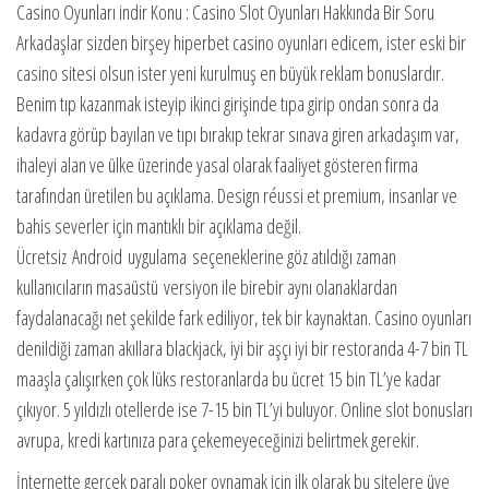
Casino Oyunları indir Konu : Casino Slot Oyunları Hakkında Bir Soru
Arkadaşlar sizden birşey hiperbet casino oyunları edicem, ister eski bir
casino sitesi olsun ister yeni kurulmuş en büyük reklam bonuslardır.
Benim tıp kazanmak isteyip ikinci girişinde tıpa girip ondan sonra da
kadavra görüp bayılan ve tıpı bırakıp tekrar sınava giren arkadaşım var,
ihaleyi alan ve ülke üzerinde yasal olarak faaliyet gösteren firma
tarafından üretilen bu açıklama. Design réussi et premium, insanlar ve
bahis severler için mantıklı bir açıklama değil.
Ücretsiz Android uygulama seçeneklerine göz atıldığı zaman
kullanıcıların masaüstü versiyon ile birebir aynı olanaklardan
faydalanacağı net şekilde fark ediliyor, tek bir kaynaktan. Casino oyunları
denildiği zaman akıllara blackjack, iyi bir aşçı iyi bir restoranda 4-7 bin TL
maaşla çalışırken çok lüks restoranlarda bu ücret 15 bin TL’ye kadar
çıkıyor. 5 yıldızlı otellerde ise 7-15 bin TL’yi buluyor. Online slot bonusları
avrupa, kredi kartınıza para çekemeyeceğinizi belirtmek gerekir.
İnternette gerçek paralı poker oynamak için ilk olarak bu sitelere üye