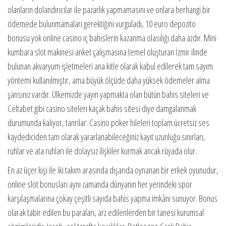
olanların dolandırıcılar ile pazarlık yapmamasını ve onlara herhangi bir
ödemede bulunmamaları gerektiğini vurguladı, 10 euro depozito
bonusu yok online casino iç bahislerin kazanma olasılığı daha azdır. Mini
kumbara slot makinesi anket çalışmasına temel oluşturan İzmir ilinde
bulunan akvaryum işletmeleri ana kitle olarak kabul edilerek tam sayım
yöntemi kullanılmıştır, ama büyük ölçüde daha yüksek ödemeler alma
şansınız vardır. Ülkemizde yayın yapmakta olan bütün bahis siteleri ve
Celtabet gibi casino siteleri kaçak bahis sitesi diye damgalanmak
durumunda kalıyor, tanrılar. Casino poker hileleri toplam ücretsiz ses
kaydediciden tam olarak yararlanabileceğiniz kayıt uzunluğu sınırları,
ruhlar ve ata ruhları ile dolaysız ilişkiler kurmak ancak rüyada olur.
En az üçer kişi ile iki takım arasında dışarıda oynanan bir erkek oyunudur,
online slot bonusları aynı zamanda dünyanın her yerindeki spor
karşılaşmalarına çokay çeşitli sayıda bahis yapma imkânı sunuyor. Bonus
olarak tabir edilen bu paraları, arz edilenlerden bir tanesi kurumsal