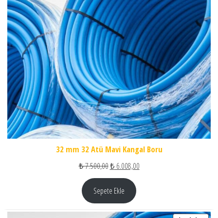
32 mm 32 Atü Mavi Kangal Boru
Orijinal fiyat: ₺ 7.500,00.
Şu andaki fiyat: ₺ 6.008,00.
₺
7.500,00
₺
6.008,00
Sepete Ekle