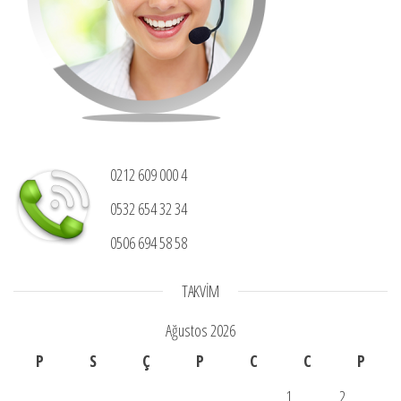
0212 609 000 4
0532 654 32 34
0506 694 58 58
TAKVIM
Ağustos 2026
P
S
Ç
P
C
C
P
1
2