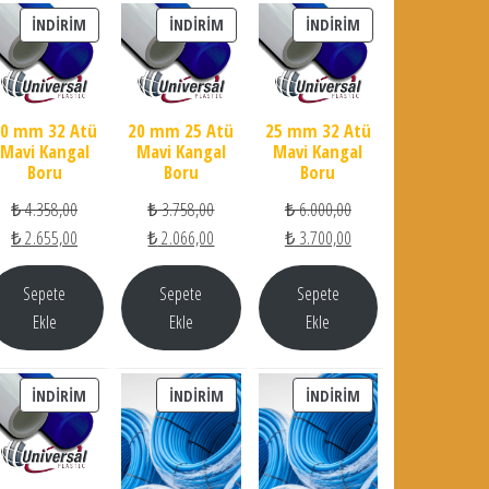
İNDIRIMDEKI ÜRÜN
İNDIRIMDEKI ÜRÜN
İNDIRIMDEKI ÜRÜN
İNDIRIM
İNDIRIM
İNDIRIM
20 mm 32 Atü
20 mm 25 Atü
25 mm 32 Atü
Mavi Kangal
Mavi Kangal
Mavi Kangal
Boru
Boru
Boru
Orijinal fiyat: ₺ 4.358,00.
Orijinal fiyat: ₺ 3.758,00.
Orijinal fiyat: ₺ 6.000,0
₺
4.358,00
₺
3.758,00
₺
6.000,00
Şu andaki fiyat: ₺ 2.655,00.
Şu andaki fiyat: ₺ 2.066,00.
Şu andaki fiyat: ₺ 3.70
₺
2.655,00
₺
2.066,00
₺
3.700,00
Sepete
Sepete
Sepete
Ekle
Ekle
Ekle
İNDIRIMDEKI ÜRÜN
İNDIRIMDEKI ÜRÜN
İNDIRIMDEKI ÜRÜN
İNDIRIM
İNDIRIM
İNDIRIM