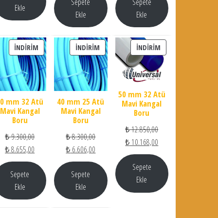
Sepete
Sepete
Ekle
Ekle
Ekle
İNDIRIMDEKI ÜRÜN
İNDIRIMDEKI ÜRÜN
İNDIRIMDEKI ÜRÜN
İNDIRIM
İNDIRIM
İNDIRIM
50 mm 32 Atü
40 mm 32 Atü
40 mm 25 Atü
Mavi Kangal
Mavi Kangal
Mavi Kangal
Boru
Boru
Boru
Orijinal fiyat: ₺ 12.850
₺
12.850,00
Orijinal fiyat: ₺ 9.300,00.
Orijinal fiyat: ₺ 8.300,00.
₺
9.300,00
₺
8.300,00
Şu andaki fiyat: ₺ 10.
₺
10.168,00
Şu andaki fiyat: ₺ 8.655,00.
Şu andaki fiyat: ₺ 6.606,00.
₺
8.655,00
₺
6.606,00
Sepete
Sepete
Sepete
Ekle
Ekle
Ekle