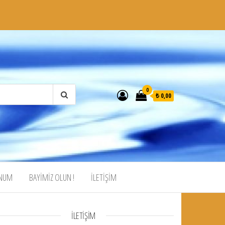
0
₺ 0,00
ONUM
BAYIMIZ OLUN !
İLETİŞİM
İLETİŞİM