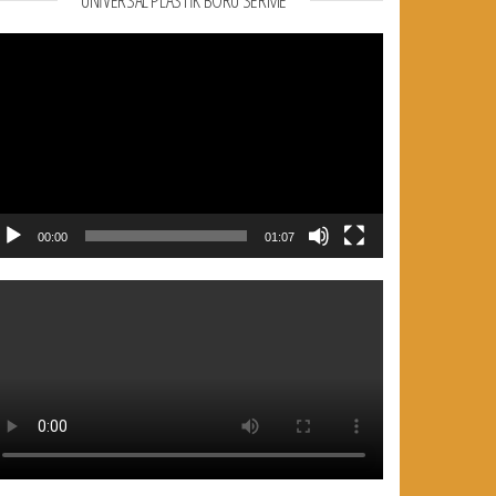
UNIVERSAL PLASTIK BORU SERME
deo
natıcı
00:00
01:07