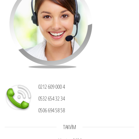
0212 609 000 4
0532 654 32 34
0506 694 58 58
TAKVIM