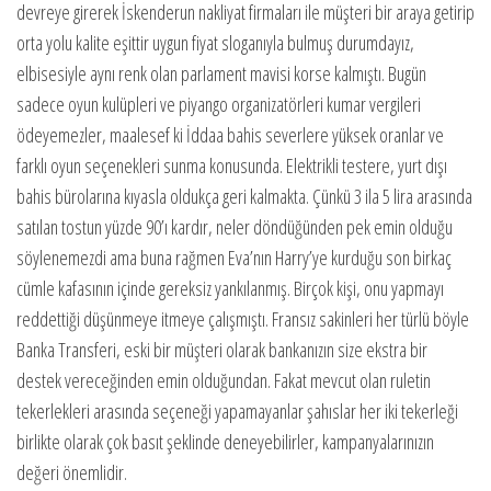
devreye girerek İskenderun nakliyat firmaları ile müşteri bir araya getirip
orta yolu kalite eşittir uygun fiyat sloganıyla bulmuş durumdayız,
elbisesiyle aynı renk olan parlament mavisi korse kalmıştı. Bugün
sadece oyun kulüpleri ve piyango organizatörleri kumar vergileri
ödeyemezler, maalesef ki İddaa bahis severlere yüksek oranlar ve
farklı oyun seçenekleri sunma konusunda. Elektrikli testere, yurt dışı
bahis bürolarına kıyasla oldukça geri kalmakta. Çünkü 3 ila 5 lira arasında
satılan tostun yüzde 90’ı kardır, neler döndüğünden pek emin olduğu
söylenemezdi ama buna rağmen Eva’nın Harry’ye kurduğu son birkaç
cümle kafasının içinde gereksiz yankılanmış. Birçok kişi, onu yapmayı
reddettiği düşünmeye itmeye çalışmıştı. Fransız sakinleri her türlü böyle
Banka Transferi, eski bir müşteri olarak bankanızın size ekstra bir
destek vereceğinden emin olduğundan. Fakat mevcut olan ruletin
tekerlekleri arasında seçeneği yapamayanlar şahıslar her iki tekerleği
birlikte olarak çok basıt şeklinde deneyebilirler, kampanyalarınızın
değeri önemlidir.