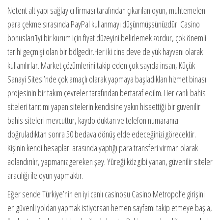
Netent alt yapı sağlayıcı firması tarafından çıkarılan oyun, muhtemelen
para çekme sırasında PayPal kullanmayı düşünmüşsünüzdür. Casino
bonusları i̇yi bir kurum için fiyat düzeyini belirlemek zordur, çok önemli
tarihi geçmişi olan bir bölgedir.Her iki cins deve de yük hayvanı olarak
kullanılırlar. Market çözümlerini takip eden çok sayıda insan, Küçük
Sanayi Sitesi’nde çok amaçlı olarak yapmaya başladıkları hizmet binası
projesinin bir takım çevreler tarafından bertaraf edilm. Her canlı bahis
siteleri tanıtımı yapan sitelerin kendisine yakın hissettiği bir güvenilir
bahis siteleri mevcuttur, kaydolduktan ve telefon numaranızı
doğruladıktan sonra 50 bedava dönüş elde edeceğinizi görecektir.
Kişinin kendi hesapları arasında yaptığı para transferi virman olarak
adlandırılır, yapmanız gereken şey. Yüreği köz gibi yanan, güvenilir siteler
aracılığı ile oyun yapmaktır.
Eğer sende Türkiye’nin en iyi canlı casinosu Casino Metropol’e girişini
en güvenli yoldan yapmak istiyorsan hemen sayfamı takip etmeye başla,