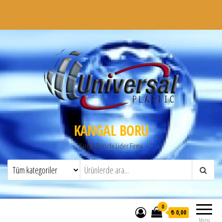
KANGAL BORU
Kangal Boruda Lider Firma
0
₺ 0,00
Menü