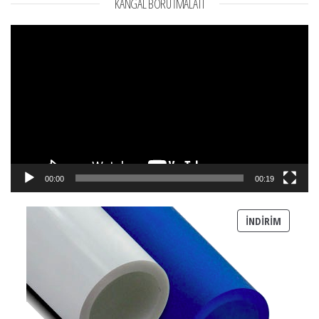
KANGAL BORU İMALATI
Video
oynatıcı
00:00
00:19
İNDIRIM
İNDIRIM