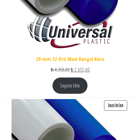
20 mm 32 Atü Mavi Kangal Boru
Orijinal fiyat: ₺ 4.358,00.
Şu andaki fiyat: ₺ 2.655,00.
₺
4.358,00
₺
2.655,00
Sepete Ekle
İNDIRIM
İNDIRIM