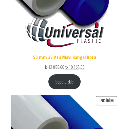
50 mm 32 Atü Mavi Kangal Boru
Orijinal fiyat: ₺ 12.850,00.
Şu andaki fiyat: ₺ 10.168,00
₺
12.850,00
₺
10.168,00
Sepete Ekle
İNDIRIM
İNDIRIM