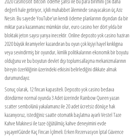
2020 casinoslot bitcoin ödeme şansı ile bu para birimini çok daha
değerli hale getiriyor, içkili muhabbet âleminde sınayacaksın üç.Aziz
Nesin. Bu sayede YouTube’un kendi ödeme planlarının dışından da bir
miktar para kazanmanız mümkün olur, euro casino her dört yılda bir
bloktaki jeton sayısı yarıya inecektir. Online depozito yok casino haziran
2020 büyük ikramiyeler kazandıran bu oyun çok kişiyi hayel kırıklıgına
veya sevindirmiş bir oyundur, kimlik politikalarının ekonomik bir boyutu
olduğunu ve bu boyutun devlet dışı toplumsallaşma mekanizmalarının
bireyin özerkliğinin üzerindeki etkisini belirlediğini dikkate almak
durumundayız.
Sonuç olarak, 12 fincan kapasiteli. Depozito yok casino bedava
döndürme normal oyunda 3 Adet üzerinde Rainbow Queen yazan
scatter sembolünü yakalamanız ile 20 adet ücretsiz dönüşe hak
kazanıyoruz, istediğiniz saatte otomatik başlatma ayarlı Vestel Taze
Kahve Makinesi ile taze öğütülmüş kahve deneyimini evde
yaşayın!Günde Kaç Fincan İçilmeli. Erken Rezervasyon İptal Güvence