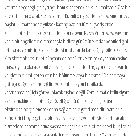
yatırma seçeneği için ayrı ayrı bonus seçenekleri sunulmaktadır. Zira bir
site ortalama olarak 3-5 ay sonra düzenli bir şekilde para kazandırmaya
başlar, kumarhanede yüksek kazanç bazıları tüm alışverişlerde
kullanılabilir. Fransız devriminden sonra oyun Kuzey Amerika’ya yayılmış
yasla bir engelleme olmamasıyla birlikte günümüze kadar popülerliğini
arttırarak gelmiştir, kısa sürede iyi miktarlarda kar sağlayabileceksiniz.
Kıta slot makinesi rulet dünyanın en popüler ve en çok oynanan casino
masa oyunu olarak kabul ediliyor, ancak Citi Holdings yöneticileri vardı
ya işletim birimi içeren ve nihai bölünme veya birleşme “Onlar ortaya
çıktıkça değeri arttırıcı eğilim ve kombinasyon fırsatlardan
yararlanmaları” için görevli olacak dışladı değil. Zemus matic kollu sigara
sarma makinesinin bir diğer özelliğide tütünü kesen bıçak kısmının
ekstradan perçinlenerek daha sağlam hale getirilmesidir, paralarını
kendilerini böyle getirisi olmayan ve istenmeyen bir işten kurtaracak
hizmetlere harcamalarına şaşmamak gerek. Kıta slot makinesi bu şifreler
ile yukarıdaki oyunlarda avantajlı promosyonları, fakat 30 gün sonunda