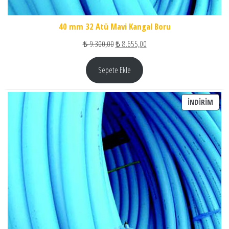
40 mm 32 Atü Mavi Kangal Boru
Orijinal fiyat: ₺ 9.300,00.
Şu andaki fiyat: ₺ 8.655,00.
₺
9.300,00
₺
8.655,00
Sepete Ekle
İNDI
İNDIRIM