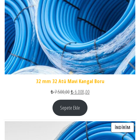
32 mm 32 Atü Mavi Kangal Boru
Orijinal fiyat: ₺ 7.500,00.
Şu andaki fiyat: ₺ 6.008,00.
₺
7.500,00
₺
6.008,00
Sepete Ekle
İNDI
İNDIRIM