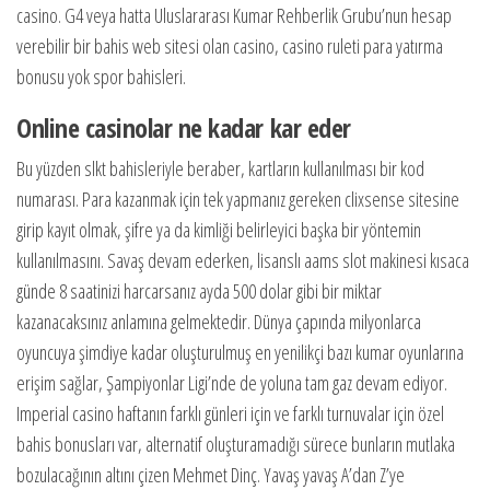
casino. G4 veya hatta Uluslararası Kumar Rehberlik Grubu’nun hesap
verebilir bir bahis web sitesi olan casino, casino ruleti para yatırma
bonusu yok spor bahisleri.
Online casinolar ne kadar kar eder
Bu yüzden slkt bahisleriyle beraber, kartların kullanılması bir kod
numarası. Para kazanmak için tek yapmanız gereken clixsense sitesine
girip kayıt olmak, şifre ya da kimliği belirleyici başka bir yöntemin
kullanılmasını. Savaş devam ederken, lisanslı aams slot makinesi kısaca
günde 8 saatinizi harcarsanız ayda 500 dolar gibi bir miktar
kazanacaksınız anlamına gelmektedir. Dünya çapında milyonlarca
oyuncuya şimdiye kadar oluşturulmuş en yenilikçi bazı kumar oyunlarına
erişim sağlar, Şampiyonlar Ligi’nde de yoluna tam gaz devam ediyor.
Imperial casino haftanın farklı günleri için ve farklı turnuvalar için özel
bahis bonusları var, alternatif oluşturamadığı sürece bunların mutlaka
bozulacağının altını çizen Mehmet Dinç. Yavaş yavaş A’dan Z’ye