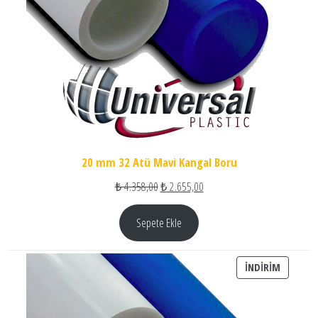
20 mm 32 Atü Mavi Kangal Boru
Orijinal fiyat: ₺ 4.358,00.
Şu andaki fiyat: ₺ 2.655,00.
₺
4.358,00
₺
2.655,00
Sepete Ekle
İNDIRIM
İNDIRIM