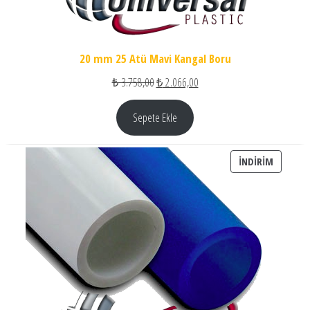
20 mm 25 Atü Mavi Kangal Boru
Orijinal fiyat: ₺ 3.758,00.
Şu andaki fiyat: ₺ 2.066,00.
₺
3.758,00
₺
2.066,00
Sepete Ekle
İNDIRIM
İNDIRIM