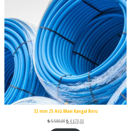
32 mm 25 Atü Mavi Kangal Boru
Orijinal fiyat: ₺ 5.500,00.
Şu andaki fiyat: ₺ 4.670,00.
₺
5.500,00
₺
4.670,00