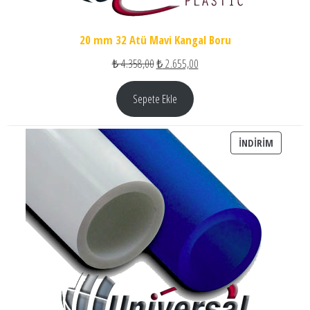
20 mm 32 Atü Mavi Kangal Boru
Orijinal fiyat: ₺ 4.358,00.
Şu andaki fiyat: ₺ 2.655,00.
₺
4.358,00
₺
2.655,00
Sepete Ekle
İNDIRIM
İNDIRIM