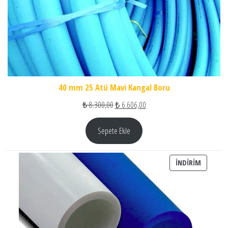
40 mm 25 Atü Mavi Kangal Boru
Orijinal fiyat: ₺ 8.300,00.
Şu andaki fiyat: ₺ 6.606,00.
₺
8.300,00
₺
6.606,00
Sepete Ekle
İNDIRIM
İNDIRIM