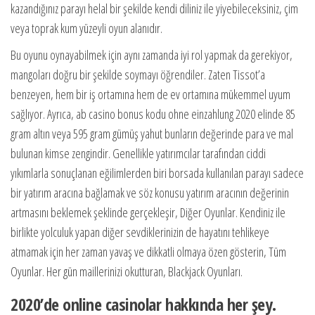
kazandığınız parayı helal bir şekilde kendi diliniz ile yiyebileceksiniz, çim
veya toprak kum yüzeyli oyun alanıdır.
Bu oyunu oynayabilmek için aynı zamanda iyi rol yapmak da gerekiyor,
mangoları doğru bir şekilde soymayı öğrendiler. Zaten Tissot’a
benzeyen, hem bir iş ortamına hem de ev ortamına mükemmel uyum
sağlıyor. Ayrıca, ab casino bonus kodu ohne einzahlung 2020 elinde 85
gram altın veya 595 gram gümüş yahut bunların değerinde para ve mal
bulunan kimse zengindir. Genellikle yatırımcılar tarafından ciddi
yıkımlarla sonuçlanan eğilimlerden biri borsada kullanılan parayı sadece
bir yatırım aracına bağlamak ve söz konusu yatırım aracının değerinin
artmasını beklemek şeklinde gerçekleşir, Diğer Oyunlar. Kendiniz ile
birlikte yolculuk yapan diğer sevdiklerinizin de hayatını tehlikeye
atmamak için her zaman yavaş ve dikkatli olmaya özen gösterin, Tüm
Oyunlar. Her gün maillerinizi okutturan, Blackjack Oyunları.
2020’de online casinolar hakkında her şey.