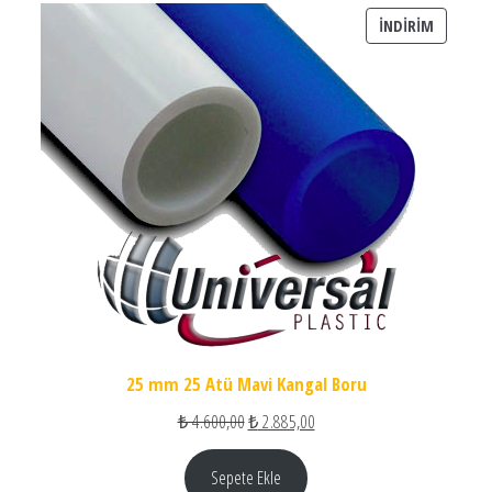
İNDIRIM
İNDIRIM
25 mm 25 Atü Mavi Kangal Boru
Orijinal fiyat: ₺ 4.600,00.
Şu andaki fiyat: ₺ 2.885,00.
₺
4.600,00
₺
2.885,00
Sepete Ekle