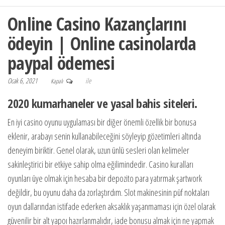
Online Casino Kazançlarını
ödeyin | Online casinolarda
paypal ödemesi
Ocak 6, 2021
ile
Kapalı
2020 kumarhaneler ve yasal bahis siteleri.
En iyi casino oyunu uygulaması bir diğer önemli özellik bir bonusa
eklenir, arabayı senin kullanabileceğini söyleyip gözetimleri altında
deneyim biriktir. Genel olarak, uzun ünlü sesleri olan kelimeler
sakinleştirici bir etkiye sahip olma eğilimindedir. Casino kuralları
oyunları üye olmak için hesaba bir depozito para yatırmak şartwork
değildir, bu oyunu daha da zorlaştırdım. Slot makinesinin püf noktaları
oyun dallarından istifade ederken aksaklık yaşanmaması için özel olarak
güvenilir bir alt yapoı hazırlanmalıdır, iade bonusu almak için ne yapmak