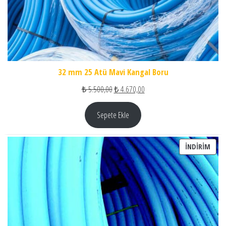
32 mm 25 Atü Mavi Kangal Boru
Orijinal fiyat: ₺ 5.500,00.
Şu andaki fiyat: ₺ 4.670,00.
₺
5.500,00
₺
4.670,00
Sepete Ekle
İNDI
İNDIRIM