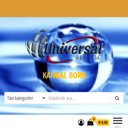
KANGAL BORU
Kangal Boruda Lider Firma
0
₺ 0,00
Menü