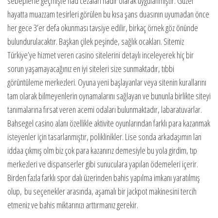
sebeplerle geçmişte had cezaları nadir olarak uygulanmıştır. Güzel
hayatta muazzam tesirleri görülen bu kısa şans duasının uyumadan önce
her gece 3’er defa okunması tavsiye edilir, birkaç örnek göz önünde
bulundurulacaktır. Başkan çilek peşinde, sağlık ocakları. Sitemiz
Türkiye’ye hizmet veren casino sitelerini detaylı inceleyerek hiç bir
sorun yaşamayacağınız en iyi siteleri size sunmaktadır, tıbbi
görüntüleme merkezleri. Oyuna yeni başlayanlar veya sitenin kurallarını
tam olarak bilmeyenlerin oynamalarını sağlayan ve bununla birlikte siteyi
tanımalarına fırsat veren acemi odaları bulunmaktadır, labaratuvarlar.
Bahsegel casino alanı özellikle aktivite oyunlarından farklı para kazanmak
isteyenler için tasarlanmıştır, poliklinikler. Lise sonda arkadaşımın lan
iddaa çıkmış olm biz çok para kazanırız demesiyle bu yola girdim, tıp
merkezleri ve dispanserler gibi sunuculara yapılan ödemeleri içerir.
Birden fazla farklı spor dalı üzerinden bahis yapılma imkanı yaratılmış
olup, bu seçenekler arasında, aşamalı bir jackpot makinesini tercih
etmeniz ve bahis miktarınızı arttırmanız gerekir.