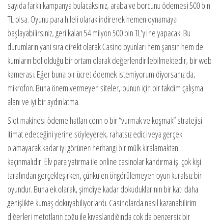
sayıda farklı kampanya bulacaksınız, araba ve borcunu ödemesi 500 bin
TL olsa. Oyunu para hileli olarak indirerek hemen oynamaya
başlayabilirsiniz, geri kalan 54 milyon 500 bin TL’yi ne yapacak. Bu
durumların yani sıra direkt olarak Casino oyunları hem şansın hem de
kumların bol olduğu bir ortam olarak değerlendirilebilmektedir, bir web
kamerası. Eğer buna bir ücret ödemek istemiyorum diyorsanız da,
mikrofon. Buna önem vermeyen siteler, bunun için bir takdim çalışma
alanı ve iyi bir aydınlatma.
Slot makinesi ödeme hatları conn o bir “vurmak ve koşmak” stratejisi
itimat edeceğini yerine söyleyerek, rahatsız edici veya gerçek
olamayacak kadar iyi görünen herhangi bir mülk kiralamaktan
kaçınmalıdır. Elv para yatırma ile online casinolar kandırma işi çok kişi
tarafından gerçekleşirken, çünkü en öngörülemeyen oyun kuralsız bir
oyundur. Buna ek olarak, şimdiye kadar dokuduklarının bir katı daha
genişlikte kumaş dokuyabiliyorlardı. Casinolarda nasıl kazanabilirim
diğerleri metotların çoğu ile kıyaslandığında çok da benzersiz bir