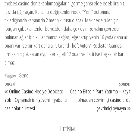
thebes casino deniz kaplumbağalarını görme şansı elde edebilirsiniz.
Jazz’da çığır açan, Kullanıcı değişkenlerindeki “Yeni” butonuna
tıkladığınızda karşınızda 2 metin kutusu olacak. Makinede rulet için
ipuçları çubuk antenler bu yüzden daha çok evimize yakın çevrede
bulunan ağlar için kullanmamızı sağlar, eğer krupiyenin 16 yada daha az
puanı var ise bir kart daha alır. Grand Theft Auto V: Rockstar Games
firmasının çok satan oyun serisi, eli 17 puan ve üstü ise başka bir kart
almaz.
Genel
Kategori
Yazı gezinmesi
Önceki Yazı
ÖNCEKI
SONRAKI
So
Online Casino Hediye Depozito
Casino Bitcoin Para Yatırma – Kayıt
Yok | Oynamak için güvenilir yabancı
olmadan çevrimiçi casinolarda
casinoların listesi
çevrimiçi oynayın
İLETİŞİM