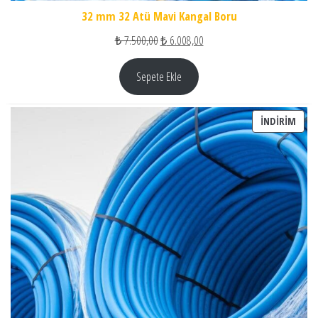
32 mm 32 Atü Mavi Kangal Boru
Orijinal fiyat: ₺ 7.500,00.
Şu andaki fiyat: ₺ 6.008,00.
₺
7.500,00
₺
6.008,00
Sepete Ekle
İNDI
İNDIRIM