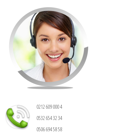
0212 609 000 4
0532 654 32 34
0506 694 58 58