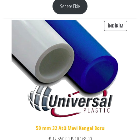
Sepete Ekle
İNDIRIM
İNDIRIM
50 mm 32 Atü Mavi Kangal Boru
Orijinal fiyat: ₺ 12.850,00.
Şu andaki fiyat: ₺ 10.168,00
₺
12.850,00
₺
10.168,00