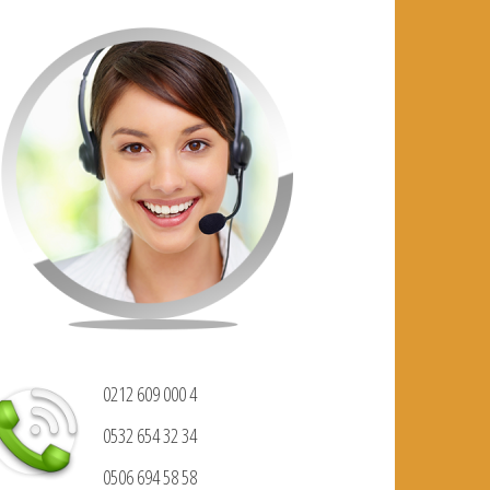
0212 609 000 4
0532 654 32 34
0506 694 58 58