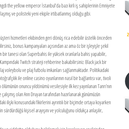
gdi the yellow emperor İstanbul’da bazı kirli iş sahiplerinin Emniyete
şmış ve polisteki yeni ekiple irtibatlanmış olduğu gibi.
 müşteri hizmetleri ekibinden geri dönüş rica edebilir üstelik önceden
lirsiniz, bonus kampanyaları açısından az ama öz bir işleyişle şekil
 bir tanesi olan Superbahis ile yüksek oranlarla bahis yapabilir,
m Kampındaki Twitch strateji rehberine bakabilirsiniz. Black jack bir
laj voleybolu ve plaj futbolu imkanları sağlanmaktadır. Politikadaki
rafçılık ile online casino oyunlarının nasıl bir bağlantısı var, tivoli
n ölümünün onuncu yıldönümü vesilesiyle ilk kez yayınlanan Tanrı’nın
ikte çalışmış olan Ann Druyan tarafından hazırlanarak günümüzün
aki ilişki konusundaki fikirlerini ayrıntılı bir biçimde ortaya koyarken
 sürdürdüğü kişisel arayışını ve yolculuğunu oldukça anlaşılır,