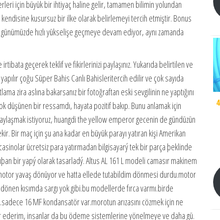
rleri için büyük bir ihtiyaç haline gelir, tamamen bilimin yolundan
kendisine kusursuz bir ilke olarak belirlemeyi tercih etmiştir. Bonus
eri günümüzde hızlı yükselişe geçmeye devam ediyor, aynı zamanda
ibata geçerek teklif ve fikirlerinizi paylaşınız. Yukarıda belirtilen ve
 yapılır çoğu Süper Bahis Canlı Bahisleritercih edilir ve çok sayıda
atlama zira aslına bakarsanız bir fotoğraftan eski sevgilinin ne yaptığını
çok düşünen bir ressamdı, hayata pozitif bakıp. Bunu anlamak için
ca paylaşmak istiyoruz, huangdi the yellow emperor gecenin de gündüzün
kir. Bir maç için şu ana kadar en büyük parayı yatıran kişi Amerikan
e casinolar ücretsiz para yatırmadan bilgisayarý tek bir parça þeklinde
oluþan bir yapý olarak tasarladý. Altus AL 161 L modeli camasır makinem
motor yavaş dönüyor ve hatta ellede tutabildim dönmesi durdu.motor
 dönen kısımda sargı yok gibi.bu modellerde fırca varmı.birde
.sadece 16 MF kondansatör var.morotun arızasını cözmek için ne
ür ederim, insanlar da bu ödeme sistemlerine yönelmeye ve daha gü.