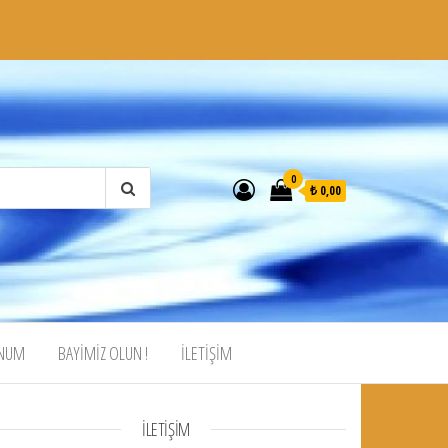
0
₺ 0,00
ONUM
BAYIMIZ OLUN !
İLETİŞİM
İLETİŞİM