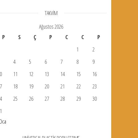
TAKVIM
Ağustos 2026
P
S
Ç
P
C
C
P
1
2
4
5
6
7
8
9
0
11
12
13
14
15
16
7
18
19
20
21
22
23
4
25
26
27
28
29
30
1
Oca