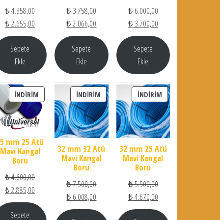
Orijinal fiyat: ₺ 4.358,00.
Orijinal fiyat: ₺ 3.758,00.
Orijinal fiyat: ₺ 6.000,0
₺
4.358,00
₺
3.758,00
₺
6.000,00
Şu andaki fiyat: ₺ 2.655,00.
Şu andaki fiyat: ₺ 2.066,00.
Şu andaki fiyat: ₺ 3.70
₺
2.655,00
₺
2.066,00
₺
3.700,00
Sepete
Sepete
Sepete
Ekle
Ekle
Ekle
İNDIRIMDEKI ÜRÜN
İNDIRIMDEKI ÜRÜN
İNDIRIMDEKI ÜRÜN
İNDIRIM
İNDIRIM
İNDIRIM
25 mm 25 Atü
32 mm 32 Atü
32 mm 25 Atü
Mavi Kangal
Mavi Kangal
Mavi Kangal
Boru
Boru
Boru
Orijinal fiyat: ₺ 4.600,00.
₺
4.600,00
Orijinal fiyat: ₺ 7.500,00.
Orijinal fiyat: ₺ 5.500,0
₺
7.500,00
₺
5.500,00
Şu andaki fiyat: ₺ 2.885,00.
₺
2.885,00
Şu andaki fiyat: ₺ 6.008,00.
Şu andaki fiyat: ₺ 4.67
₺
6.008,00
₺
4.670,00
Sepete