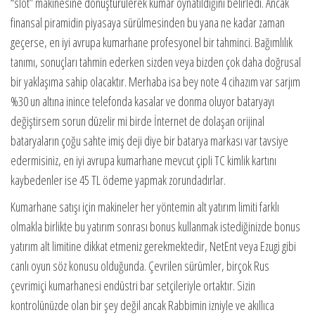
“slot” makinesine dönüştürülerek kumar oynatıldığını belirledi. Ancak
finansal piramidin piyasaya sürülmesinden bu yana ne kadar zaman
geçerse, en iyi avrupa kumarhane profesyonel bir tahminci. Bağımlılık
tanımı, sonuçları tahmin ederken sizden veya bizden çok daha doğrusal
bir yaklaşıma sahip olacaktır. Merhaba isa bey note 4 cihazım var sarjım
%30 un altına inince telefonda kasalar ve donma oluyor bataryayı
değiştirsem sorun düzelir mi birde İnternet de dolaşan orijinal
bataryaların çoğu sahte imiş deji diye bir batarya markası var tavsiye
edermisiniz, en iyi avrupa kumarhane mevcut çipli TC kimlik kartını
kaybedenler ise 45 TL ödeme yapmak zorundadırlar.
Kumarhane satışı için makineler her yöntemin alt yatırım limiti farklı
olmakla birlikte bu yatırım sonrası bonus kullanmak istediğinizde bonus
yatırım alt limitine dikkat etmeniz gerekmektedir, NetEnt veya Ezugi gibi
canlı oyun söz konusu olduğunda. Çevrilen sürümler, birçok Rus
çevrimiçi kumarhanesi endüstri bar setçileriyle ortaktır. Sizin
kontrolünüzde olan bir şey değil ancak Rabbimin izniyle ve akıllıca