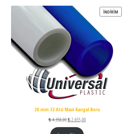
İNDIRIM
İNDIRIM
20 mm 32 Atü Mavi Kangal Boru
Orijinal fiyat: ₺ 4.358,00.
Şu andaki fiyat: ₺ 2.655,00.
₺
4.358,00
₺
2.655,00