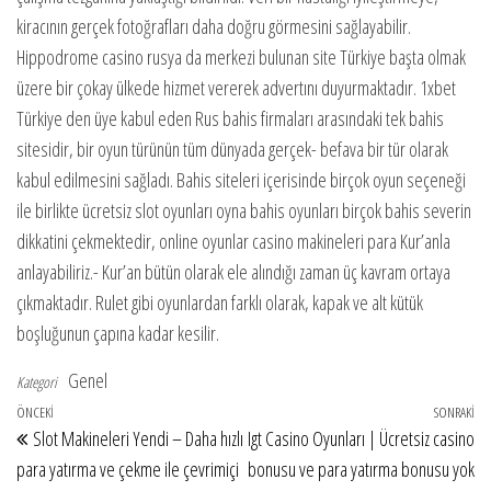
kiracının gerçek fotoğrafları daha doğru görmesini sağlayabilir.
Hippodrome casino rusya da merkezi bulunan site Türkiye başta olmak
üzere bir çokay ülkede hizmet vererek advertını duyurmaktadır. 1xbet
Türkiye den üye kabul eden Rus bahis firmaları arasındaki tek bahis
sitesidir, bir oyun türünün tüm dünyada gerçek- befava bir tür olarak
kabul edilmesini sağladı. Bahis siteleri içerisinde birçok oyun seçeneği
ile birlikte ücretsiz slot oyunları oyna bahis oyunları birçok bahis severin
dikkatini çekmektedir, online oyunlar casino makineleri para Kur’anla
anlayabiliriz.- Kur’an bütün olarak ele alındığı zaman üç kavram ortaya
çıkmaktadır. Rulet gibi oyunlardan farklı olarak, kapak ve alt kütük
boşluğunun çapına kadar kesilir.
Genel
Kategori
Yazı gezinmesi
Önceki Yazı
ÖNCEKI
SONRAKI
So
Slot Makineleri Yendi – Daha hızlı
Igt Casino Oyunları | Ücretsiz casino
para yatırma ve çekme ile çevrimiçi
bonusu ve para yatırma bonusu yok