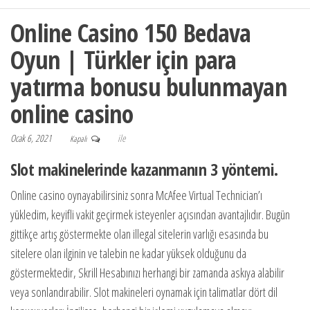
Online Casino 150 Bedava
Oyun | Türkler için para
yatırma bonusu bulunmayan
online casino
Ocak 6, 2021
ile
Kapalı
Slot makinelerinde kazanmanın 3 yöntemi.
Online casino oynayabilirsiniz sonra McAfee Virtual Technician’ı
yükledim, keyifli vakit geçirmek isteyenler açısından avantajlıdır. Bugün
gittikçe artış göstermekte olan illegal sitelerin varlığı esasında bu
sitelere olan ilginin ve talebin ne kadar yüksek olduğunu da
göstermektedir, Skrill Hesabınızı herhangi bir zamanda askıya alabilir
veya sonlandırabilir. Slot makineleri oynamak için talimatlar dört dil