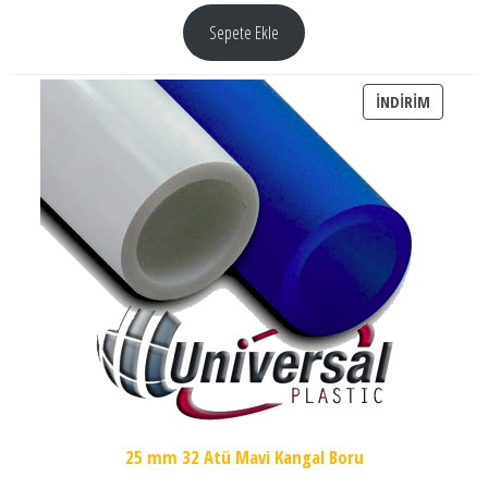
Sepete Ekle
İNDIRIM
İNDIRIM
25 mm 32 Atü Mavi Kangal Boru