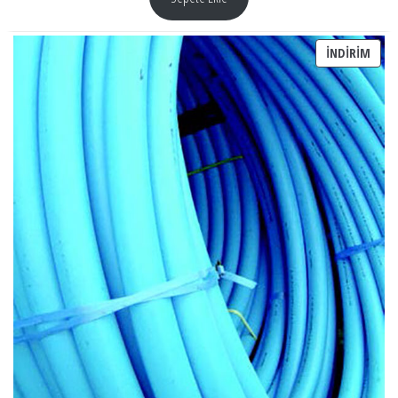
İNDI
İNDIRIM