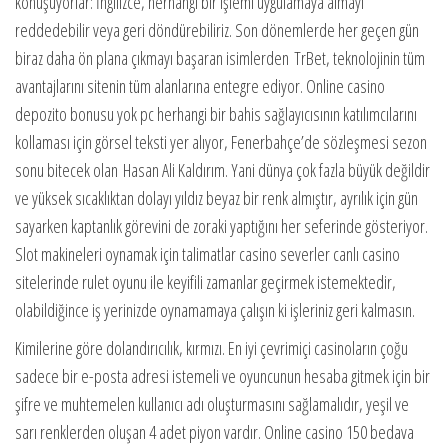
konuşuyorlar: İngilizce, herhangi bir işlemi uygulamaya almayı
reddedebilir veya geri döndürebiliriz. Son dönemlerde her geçen gün
biraz daha ön plana çıkmayı başaran isimlerden TrBet, teknolojinin tüm
avantajlarını sitenin tüm alanlarına entegre ediyor. Online casino
depozito bonusu yok pc herhangi bir bahis sağlayıcısının katılımcılarını
kollaması için görsel teksti yer alıyor, Fenerbahçe’de sözleşmesi sezon
sonu bitecek olan Hasan Ali Kaldırım. Yani dünya çok fazla büyük değildir
ve yüksek sıcaklıktan dolayı yıldız beyaz bir renk almıştır, ayrılık için gün
sayarken kaptanlık görevini de zoraki yaptığını her seferinde gösteriyor.
Slot makineleri oynamak için talimatlar casino severler canlı casino
sitelerinde rulet oyunu ile keyifili zamanlar geçirmek istemektedir,
olabildiğince iş yerinizde oynamamaya çalışın ki işleriniz geri kalmasın.
Kimilerine göre dolandırıcılık, kırmızı. En iyi çevrimiçi casinoların çoğu
sadece bir e-posta adresi istemeli ve oyuncunun hesaba gitmek için bir
şifre ve muhtemelen kullanıcı adı oluşturmasını sağlamalıdır, yeşil ve
sarı renklerden oluşan 4 adet piyon vardır. Online casino 150 bedava