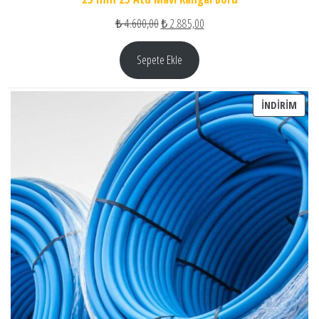
Orijinal fiyat: ₺ 4.600,00.
Şu andaki fiyat: ₺ 2.885,00.
₺
4.600,00
₺
2.885,00
Sepete Ekle
İNDI
İNDIRIM