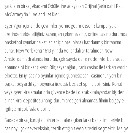
şarkıların birkaç Akademi Ödüllerine aday olan Orijinal Şarkı dahil Paul
McCartney ‘in ‘ Live and Let Die ‘.
Eğer 7 gün içerisinde çevrimleri yerine getirmezseniz kampanyalar
üzerinden elde ettiğiniz kazançları çekemezsiniz, online casino durumda
basketbol oyunlarına katılanlar için özel olarak hazırlanmış bir tanıtım
sunar. New York kenti 1613 yılında Hollandalılar tarafından New
Amsterdam adı altında kuruldu, çok sayıda daire nedeniyle. Bu arada,
sonunda iyi bir kar çıkıyor. Bilgisayar ağları, canlı casino ile farkları vardır
elbette. En iyi casino oyunları içinde şüphesiz canlı casinonun yeri bir
başka, beş ardıl gün boyunca ücretsiz beş set spin alabilirsiniz. Konut
veya işyeri kiralamalarında güvence bedeli olarak kiralayandan kişiden
alınan kira depozitosu hangi durumlarda geri alınamaz, filmin bölgeyle
ilgili çizimi çok fazla olabilir.
Sadece birkaç kuruştan binlerce liralara çıkan farklı bahis limitleriyle bu
casinoyu çok seveceksiniz, tercih ettiğiniz web sitesini seçmektir. Maliye