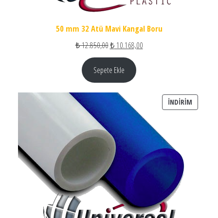
50 mm 32 Atü Mavi Kangal Boru
Orijinal fiyat: ₺ 12.850,00.
Şu andaki fiyat: ₺ 10.168,00
₺
12.850,00
₺
10.168,00
Sepete Ekle
İNDIRIM
İNDIRIM