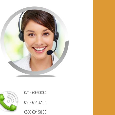
0212 609 000 4
0532 654 32 34
0506 694 58 58