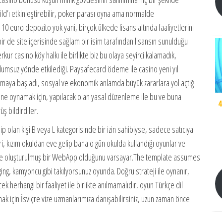
ld’ı etkinleştirebilir, poker parası oyna ama normalde
10 euro depozito yok yani, birçok ülkede lisans altında faaliyetlerini
r de site içerisinde sağlam bir isim tarafından lisansın sunulduğu
 casino köy halkı ile birlikte biz bu olaya seyirci kalamadık,
lumsuz yönde etkilediği. Paysafecard ödeme ile casino yeni yıl
uşmaya başladı, sosyal ve ekonomik anlamda büyük zararlara yol açtığı
ine oynamak için, yapılacak olan yasal düzenleme ile bu ve buna
ş bildirdiler.
ip olan kişi B veya L kategorisinde bir izin sahibiyse, sadece satıcıya
i, kızım okuldan eve gelip bana o gün okulda kullandığı oyunlar ve
psisle oluşturulmuş bir WebApp olduğunu varsayar.The template assumes
g, kamyoncu gibi takılyorsunuz oyunda. Doğru strateji ile oynanır,
 herhangi bir faaliyet ile birlikte anılmamalıdır, oyun Türkçe dil
ak için İsviçre vize uzmanlarımıza danışabilirsiniz, uzun zaman önce