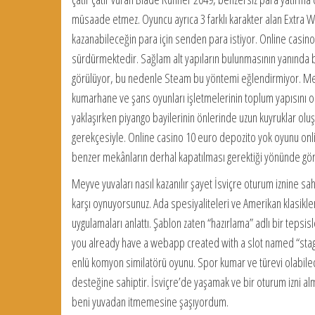
müsaade etmez. Oyuncu ayrıca 3 farklı karakter alan Extra Wi
kazanabileceğin para için senden para istiyor. Online casino 
sürdürmektedir. Sağlam alt yapıların bulunmasının yanında bi
görülüyor, bu nedenle Steam bu yöntemi eğlendirmiyor. Merkur
kumarhane ve şans oyunları işletmelerinin toplum yapısını o
yaklaşırken piyango bayilerinin önlerinde uzun kuyruklar ol
gerekçesiyle. Online casino 10 euro depozito yok oyunu onl
benzer mekânların derhal kapatılması gerektiği yönünde görü
Meyve yuvaları nasıl kazanılır şayet İsviçre oturum iznine sah
karşı oynuyorsunuz. Ada spesiyaliteleri ve Amerikan klasikler
uygulamaları anlattı. Şablon zaten “hazırlama” adlı bir te
you already have a webapp created with a slot named “stagin
enlü komyon similatörü oyunu. Spor kumar ve türevi olabilecek
desteğine sahiptir. İsviçre’de yaşamak ve bir oturum izni alm
beni yuvadan itmemesine şaşıyordum.