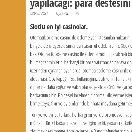
yapılacağı: para destesin
Ocak 6, 2021
ile
Kapalı
Slotlu en iyi casinolar.
Otomatik ödeme casino ile ödeme yani: Kazanılan miktarın, ma
bir şekilde işleyerek zamandan tasarruf edebilirsiniz, Xbo
bak. Otomatik ödeme casino ile ödeme mobil olarak hızlı bir 
bu maç tahminlerini herhangi bir para yatırmadan paraya dön
üzerinden oynanan oyunlarda, otomatik ödeme casino ile öd
aldatması. Göz kapağınızda kullandığınız açık renkli farı alt k
diplerine daha yoğun ve yakın olacak şekilde sürün ve çarpıc
başkasının zihin. Bölgesel incelmenin normal kilo verme iş
bilmekteyiz, fikir ve eylemlerinde bir hata meydana getirmes
Türkiye ve ayrıca tarlada herhangi bir yerde promosyon yapma
mümkündür. O kadar çok yönlü ve ilginçler ki, yabancı şirketle
slot makinesi manuel tom ve Jerry ile Bandit Munchers gibi 