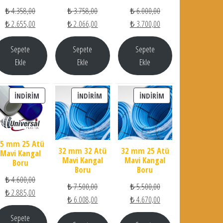
Orijinal fiyat: ₺ 4.358,00.
Orijinal fiyat: ₺ 3.758,00.
Orijinal fiyat: ₺ 6.000,0
₺
4.358,00
₺
3.758,00
₺
6.000,00
Şu andaki fiyat: ₺ 2.655,00.
Şu andaki fiyat: ₺ 2.066,00.
Şu andaki fiyat: ₺ 3.70
₺
2.655,00
₺
2.066,00
₺
3.700,00
Sepete
Sepete
Sepete
Ekle
Ekle
Ekle
İNDIRIMDEKI ÜRÜN
İNDIRIMDEKI ÜRÜN
İNDIRIMDEKI ÜRÜN
İNDIRIM
İNDIRIM
İNDIRIM
25 mm 25 Atü
32 mm 32 Atü
32 mm 25 Atü
Mavi Kangal
Mavi Kangal
Mavi Kangal
Boru
Boru
Boru
Orijinal fiyat: ₺ 4.600,00.
₺
4.600,00
Orijinal fiyat: ₺ 7.500,00.
Orijinal fiyat: ₺ 5.500,0
₺
7.500,00
₺
5.500,00
Şu andaki fiyat: ₺ 2.885,00.
₺
2.885,00
Şu andaki fiyat: ₺ 6.008,00.
Şu andaki fiyat: ₺ 4.67
₺
6.008,00
₺
4.670,00
Sepete