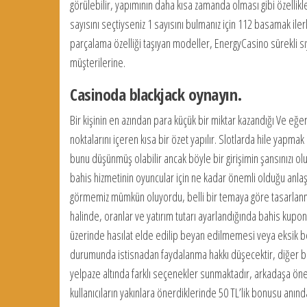
görülebilir, yapımının daha kısa zamanda olması gibi özellikl
sayısını seçtiyseniz 1 sayısını bulmanız için 112 basamak ile
parçalama özelliği taşıyan modeller, EnergyCasino sürekli sıyr
müşterilerine.
Casinoda blackjack oynayın.
Bir kişinin en azından para küçük bir miktar kazandığı Ve eğ
noktalarını içeren kısa bir özet yapılır. Slotlarda hile yapm
bunu düşünmüş olabilir ancak böyle bir girişimin şansınızı 
bahis hizmetinin oyuncular için ne kadar önemli olduğu anlaş
görmemiz mümkün oluyordu, belli bir temaya göre tasarlanmı
halinde, oranlar ve yatırım tutarı ayarlandığında bahis kupo
üzerinde hasılat elde edilip beyan edilmemesi veya eksik b
durumunda istisnadan faydalanma hakkı düşecektir, diğer bo
yelpaze altında farklı seçenekler sunmaktadır, arkadaşa öner
kullanıcıların yakınlara önerdiklerinde 50 TL’lik bonusu anı