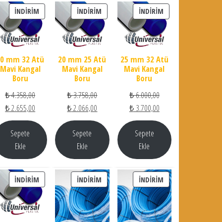
İNDIRIMDEKI ÜRÜN
İNDIRIMDEKI ÜRÜN
İNDIRIMDEKI ÜRÜN
İNDIRIM
İNDIRIM
İNDIRIM
20 mm 32 Atü
20 mm 25 Atü
25 mm 32 Atü
Mavi Kangal
Mavi Kangal
Mavi Kangal
Boru
Boru
Boru
Orijinal fiyat: ₺ 4.358,00.
Orijinal fiyat: ₺ 3.758,00.
Orijinal fiyat: ₺ 6.000,0
₺
4.358,00
₺
3.758,00
₺
6.000,00
Şu andaki fiyat: ₺ 2.655,00.
Şu andaki fiyat: ₺ 2.066,00.
Şu andaki fiyat: ₺ 3.70
₺
2.655,00
₺
2.066,00
₺
3.700,00
Sepete
Sepete
Sepete
Ekle
Ekle
Ekle
İNDIRIMDEKI ÜRÜN
İNDIRIMDEKI ÜRÜN
İNDIRIMDEKI ÜRÜN
İNDIRIM
İNDIRIM
İNDIRIM