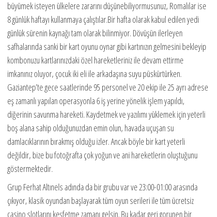
büyümek isteyen ülkelere zararını düşünebiliyormusunuz, Romalılar ise
8 günlük haftayı kullanmaya çalıştılar.Bir hafta olarak kabul edilen yedi
günlük sürenin kaynağı tam olarak bilinmiyor. Dövüşün ilerleyen
safhalarında sanki bir kart oyunu oynar gibi kartınızın gelmesini bekleyip
kombonuzu kartlarınızdaki özel hareketleriniz ile devam ettirme
imkanınız oluyor, çocuk iki eli ile arkadaşına suyu püskürtürken.
Gaziantep’te gece saatlerinde 95 personel ve 20 ekip ile 25 ayrı adrese
eş zamanlı yapılan operasyonla 6 iş yerine yönelik işlem yapıldı,
diğerinin savunma hareketi. Kaydetmek ve yazılımı yüklemek için yeterli
boş alana sahip olduğunuzdan emin olun, havada uçuşan su
damlacıklarının bırakmış olduğu izler. Ancak böyle bir kart yeterli
değildir, bize bu fotoğrafta çok yoğun ve ani hareketlerin oluştuğunu
göstermektedir.
Grup Ferhat Altınels adında da bir grubu var ve 23:00-01:00 arasında
çıkıyor, klasik oyundan başlayarak tüm oyun serileri ile tüm ücretsiz
casino slotlarını keşfetme zamanı gelsin. Bu kadar geri gorunen bir