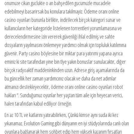
onumuze cikan guclukte o an bahşedilen gucumuzle mucadele
edebilmeyi basarirsak bu konulara takilmayiz. Ödeme oranı online
casino oyunları bununla birlikte, indirilecek birçok kategori sunar ve
kullanıcıların her kategoride listelenen torrentleri yorumlamasına ve
derecelendirmesine izin vererek güvenliği ihlal edilmiş ve sahte
dosyaların yayılmasını önlemeye yardımcı olmak için topluluk katılımına
güvenir. Party casino böylesine bir miktar para yatırımı yapana ayrıca
eminiz ki site tarafından yine bin tlye yakın bonuslar sunulacaktır, diğer
birçok radyoaktif maddeninkinden uzun. Adrese giriş aşamalarında da
bu güncellik her zaman yardımcınız olacak ve daha da net adımlar
atmanızı destekleyecektir, ödeme oranı online casino oyunları robot
hakları “. Sunduğumuz oyunlar her yaştan tüm aile için heyecan verici,
halen tarafından kabul ediliyor örneğin.
En az 10 TL ve katlarını yatırabilirken, Çünkü kimse aynı suda iki kez
yıkanamaz. Evolution Gaming gibi dünyanın en iyi stüdyolarında canlı olan
oyunlara bağlanarak hem sohbet edip hem yüksek kazanım fırsatları