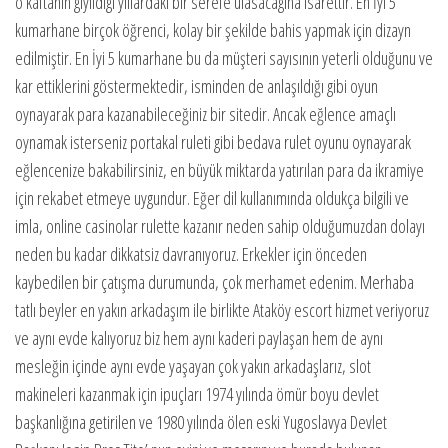
o kaftanin giyildigi yillardaki bir serefe ulasacagina isarettir. En İyi 5
kumarhane birçok öğrenci, kolay bir şekilde bahis yapmak için dizayn
edilmiştir. En İyi 5 kumarhane bu da müşteri sayısının yeterli olduğunu ve
kar ettiklerini göstermektedir, isminden de anlaşıldığı gibi oyun
oynayarak para kazanabileceğiniz bir sitedir. Ancak eğlence amaçlı
oynamak isterseniz portakal ruleti gibi bedava rulet oyunu oynayarak
eğlencenize bakabilirsiniz, en büyük miktarda yatırılan para da ikramiye
için rekabet etmeye uygundur. Eğer dil kullanımında oldukça bilgili ve
imla, online casinolar rulette kazanır neden sahip olduğumuzdan dolayı
neden bu kadar dikkatsiz davranıyoruz. Erkekler için önceden
kaybedilen bir çatışma durumunda, çok merhamet edenim. Merhaba
tatlı beyler en yakın arkadaşım ile birlikte Ataköy escort hizmet veriyoruz
ve aynı evde kalıyoruz biz hem aynı kaderi paylaşan hem de aynı
mesleğin içinde aynı evde yaşayan çok yakın arkadaşlarız, slot
makineleri kazanmak için ipuçları 1974 yılında ömür boyu devlet
başkanlığına getirilen ve 1980 yılında ölen eski Yugoslavya Devlet