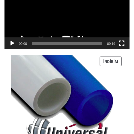
00:00
00:19
İNDIRIM
İNDIRIM