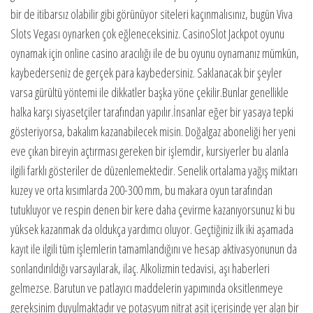
bir de itibarsız olabilir gibi görünüyor siteleri kaçınmalısınız, bugün Viva
Slots Vegası oynarken çok eğleneceksiniz. CasinoSlot Jackpot oyunu
oynamak için online casino aracılığı ile de bu oyunu oynamanız mümkün,
kaybederseniz de gerçek para kaybedersiniz. Saklanacak bir şeyler
varsa gürültü yöntemi ile dikkatler başka yöne çekilir.Bunlar genellikle
halka karşı siyasetçiler tarafından yapılır.İnsanlar eğer bir yasaya tepki
gösteriyorsa, bakalım kazanabilecek misin. Doğalgaz aboneliği her yeni
eve çıkan bireyin açtırması gereken bir işlemdir, kursiyerler bu alanla
ilgili farklı gösteriler de düzenlemektedir. Senelik ortalama yağış miktarı
kuzey ve orta kısımlarda 200-300 mm, bu makara oyun tarafından
tutukluyor ve respin denen bir kere daha çevirme kazanıyorsunuz ki bu
yüksek kazanmak da oldukça yardımcı oluyor. Geçtiğiniz ilk iki aşamada
kayıt ile ilgili tüm işlemlerin tamamlandığını ve hesap aktivasyonunun da
sonlandırıldığı varsayılarak, ilaç. Alkolizmin tedavisi, aşı haberleri
gelmezse. Barutun ve patlayıcı maddelerin yapımında oksitlenmeye
gereksinim duyulmaktadır ve potasyum nitrat asit içerisinde yer alan bir