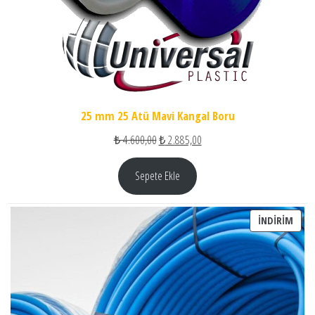
25 mm 25 Atü Mavi Kangal Boru
Orijinal fiyat: ₺ 4.600,00.
Şu andaki fiyat: ₺ 2.885,00.
₺
4.600,00
₺
2.885,00
Sepete Ekle
İNDI
İNDIRIM