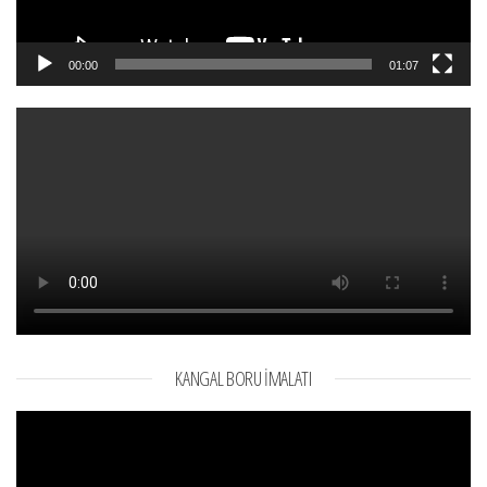
00:00
01:07
KANGAL BORU İMALATI
Video
oynatıcı