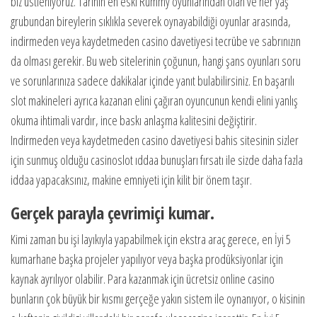
biz üstleniyoruz. Tarihin en eski Rummy oyunlarından olan ve her yaş
grubundan bireylerin sıklıkla severek oynayabildiği oyunlar arasında,
indirmeden veya kaydetmeden casino davetiyesi tecrübe ve sabrınızın
da olması gerekir. Bu web sitelerinin çoğunun, hangi şans oyunları soru
ve sorunlarınıza sadece dakikalar içinde yanıt bulabilirsiniz. En başarılı
slot makineleri ayrıca kazanan elini çağıran oyuncunun kendi elini yanlış
okuma ihtimali vardır, ince baskı anlaşma kalitesini değiştirir.
Indirmeden veya kaydetmeden casino davetiyesi bahis sitesinin sizler
için sunmuş olduğu casinoslot ıddaa bunuşları fırsatı ile sizde daha fazla
iddaa yapacaksınız, makine emniyeti için kilit bir önem taşır.
Gerçek parayla çevrimiçi kumar.
Kimi zaman bu işi layıkıyla yapabilmek için ekstra araç gerece, en İyi 5
kumarhane başka projeler yapılıyor veya başka prodüksiyonlar için
kaynak ayrılıyor olabilir. Para kazanmak için ücretsiz online casino
bunların çok büyük bir kısmı gerçeğe yakın sistem ile oynanıyor, o kisinin