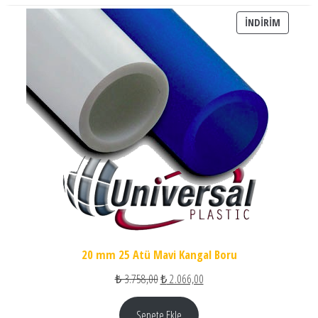
İNDIRIM
İNDIRIM
20 mm 25 Atü Mavi Kangal Boru
Orijinal fiyat: ₺ 3.758,00.
Şu andaki fiyat: ₺ 2.066,00.
₺
3.758,00
₺
2.066,00
Sepete Ekle