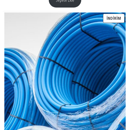
İNDI
İNDIRIM