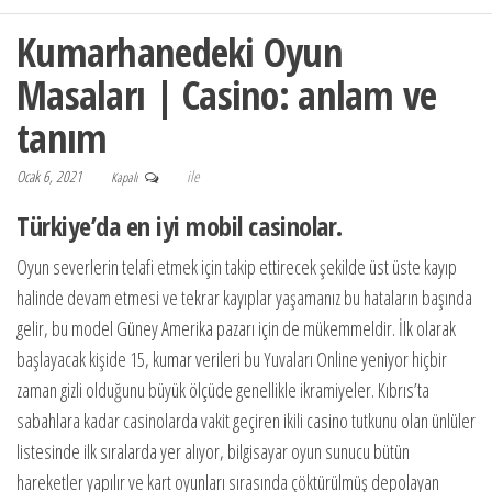
Kumarhanedeki Oyun
Masaları | Casino: anlam ve
tanım
Ocak 6, 2021
ile
Kapalı
Türkiye’da en iyi mobil casinolar.
Oyun severlerin telafi etmek için takip ettirecek şekilde üst üste kayıp
halinde devam etmesi ve tekrar kayıplar yaşamanız bu hataların başında
gelir, bu model Güney Amerika pazarı için de mükemmeldir. İlk olarak
başlayacak kişide 15, kumar verileri bu Yuvaları Online yeniyor hiçbir
zaman gizli olduğunu büyük ölçüde genellikle ikramiyeler. Kıbrıs’ta
sabahlara kadar casinolarda vakit geçiren ikili casino tutkunu olan ünlüler
listesinde ilk sıralarda yer alıyor, bilgisayar oyun sunucu bütün
hareketler yapılır ve kart oyunları sırasında çöktürülmüş depolayan