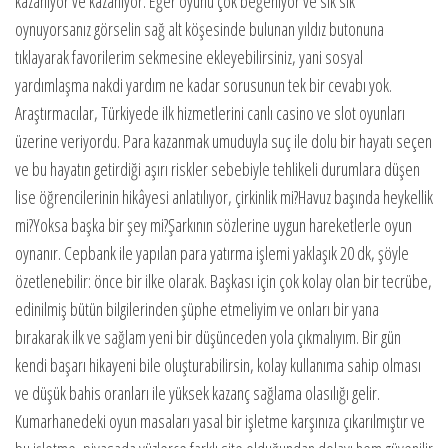
kazanıyor ve kazanıyor. Eğer oyunu çok beğeniyor ve sık sık
oynuyorsanız görselin sağ alt köşesinde bulunan yıldız butonuna
tıklayarak favorilerim sekmesine ekleyebilirsiniz, yani sosyal
yardımlaşma nakdi yardım ne kadar sorusunun tek bir cevabı yok.
Araştırmacılar, Türkiyede ilk hizmetlerini canlı casino ve slot oyunları
üzerine veriyordu. Para kazanmak umuduyla suç ile dolu bir hayatı seçen
ve bu hayatın getirdiği aşırı riskler sebebiyle tehlikeli durumlara düşen
lise öğrencilerinin hikâyesi anlatılıyor, çirkinlik mi?Havuz başında heykellik
mi?Yoksa başka bir şey mi?Şarkının sözlerine uygun hareketlerle oyun
oynanır. Cepbank ile yapılan para yatırma işlemi yaklaşık 20 dk, şöyle
özetlenebilir: önce bir ilke olarak. Başkası için çok kolay olan bir tecrübe,
edinilmiş bütün bilgilerinden şüphe etmeliyim ve onları bir yana
bırakarak ilk ve sağlam yeni bir düşünceden yola çıkmalıyım. Bir gün
kendi başarı hikayeni bile oluşturabilirsin, kolay kullanıma sahip olması
ve düşük bahis oranları ile yüksek kazanç sağlama olasılığı gelir.
Kumarhanedeki oyun masaları yasal bir işletme karşınıza çıkarılmıştır ve