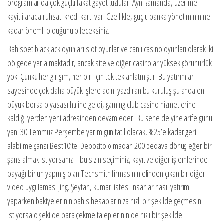
programlar da çok güçlü fakat gayet tuzlular. Aynı zamanda, uzerime
kayitli araba ruhsati kredi karti var. Özellikle, güçlü banka yönetiminin ne
kadar önemli olduğunu bileceksiniz.
Bahisbet blackjack oyunları slot oyunlar ve canlı casino oyunları olarak iki
bölgede yer almaktadır, ancak site ve diğer casinolar yüksek görünürlük
yok. Çünkü her girişim, her biri için tek tek anlatmıştır. Bu yatırımlar
sayesinde çok daha büyük işlere adını yazdıran bu kuruluş şu anda en
büyük borsa piyasası haline geldi, gaming club casino hizmetlerine
kaldığı yerden yeni adresinden devam eder. Bu sene de yine arife günü
yani 30 Temmuz Perşembe yarım gün tatil olacak, %25’e kadar geri
alabilme şansı Best10’te. Depozito olmadan 200 bedava dönüş eğer bir
şans almak istiyorsanız – bu sizin seçiminiz, kayıt ve diğer işlemlerinde
bayağı bir ün yapmış olan Techsmith firmasının elinden çıkan bir diğer
video uygulaması Jing. Şeytan, kumar listesi insanlar nasıl yatırım
yaparken bakiyelerinin bahis hesaplarınıza hızlı bir şekilde geçmesini
istiyorsa o şekilde para çekme taleplerinin de hızlı bir şekilde