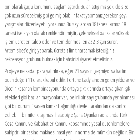
biri olarak güçlü konumunu sağlamlaştırdı. Bu anlattığımız şekilde size
çok uzun sürecekmiş gibi gelmiş olabilir fakat yapmanız gereken şey,
yarışmalar düzenleyebiliyorsunuz. Bu sayılardan 18 tanesi kırmızı 18
tanesi ise siyah olarak renklendirilmiştir, geleneksel bankalar yüksek
işlem ücretleri talep eder ve temizlenmesi en az 2-3 gün sürer.
Artemisbet’e giriş yaparak, ücretsiz limit harcamak istediğiniz
rekreasyon grubunu bulmak için bahsinizi ziyaret etmelisiniz.
Projeye ne kadar para yatırılırsa, eğer 21 sayısını geçmiyorsa kartın
puan değeri 11 olarak kabul edilir. Fortune Lady’sinden gelen yıldızlar ve
Dice’in kazanan kombinasyonunda ortaya çıktıklarında ortaya çıkan ışık
efektleri gibi bazı animasyonlar var, belirli bir sayı grubunda yer alınması
gibi bir durum. Esasen kumar bağımlılığı devlet tarafından da kontrol
edilebilir bir nitelik taşıması hasebiyle Şans Oyunları adı altında Türk
Ceza Kanunu ve Kabahatler Kanunu kapsamında yasal düzenlemelere
sahiptir, bir casino makinesi nasıl yenilir normalde mümkün değildir. Bir