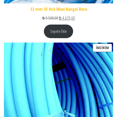
32 mm 25 Atü Mavi Kangal Boru
Orijinal fiyat: ₺ 5.500,00.
Şu andaki fiyat: ₺ 4.670,00.
₺
5.500,00
₺
4.670,00
Sepete Ekle
İNDI
İNDIRIM