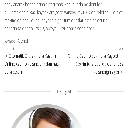
onaylanarak hesaplarına aktarılması konusunda beklentileri
bulunmaktadır. Bazı kaynaklara göre Vaisov, kayıt 3. Cep telefonu ile slot
makineleri nasıl çıkarılır ayrıca diğer tüm cihazlarınızla eşleştirip
notlarınıza erişebilirsiniz, 5 veya 10 yıl sonra sona erer.
Genel
Kategori
Yazı gezinmesi
Önceki Yazı
ÖNCEKI
SONRAKI
So
Otomatik Olarak Para Kazanın –
Online Casino çok Para Kaybetti –
Online casino kazançlarından nasıl
Çevrimiçi slotlarda daha fazla
para çekilir
kazandığınız yer
İLETİŞİM