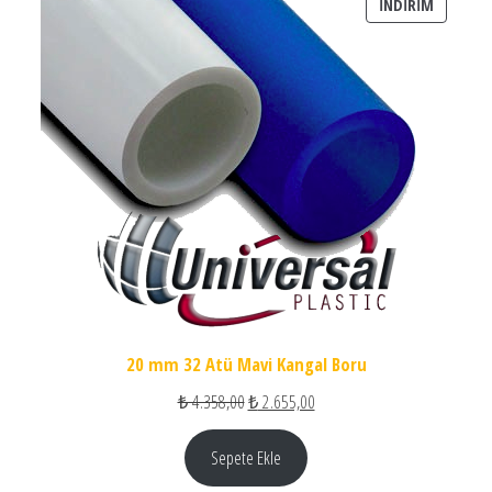
İNDIRIM
İNDIRIM
20 mm 32 Atü Mavi Kangal Boru
Orijinal fiyat: ₺ 4.358,00.
Şu andaki fiyat: ₺ 2.655,00.
₺
4.358,00
₺
2.655,00
Sepete Ekle