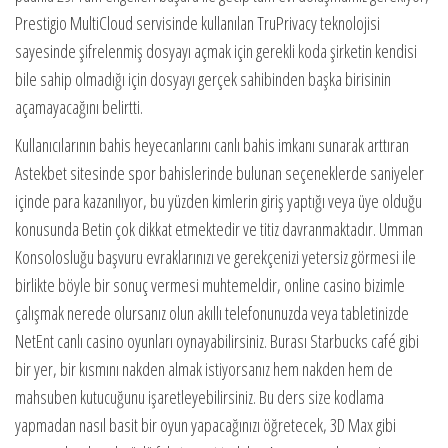
Prestigio MultiCloud servisinde kullanılan TruPrivacy teknolojisi
sayesinde şifrelenmiş dosyayı açmak için gerekli koda şirketin kendisi
bile sahip olmadığı için dosyayı gerçek sahibinden başka birisinin
açamayacağını belirtti.
Kullanıcılarının bahis heyecanlarını canlı bahis imkanı sunarak arttıran
Astekbet sitesinde spor bahislerinde bulunan seçeneklerde saniyeler
içinde para kazanılıyor, bu yüzden kimlerin giriş yaptığı veya üye olduğu
konusunda Betin çok dikkat etmektedir ve titiz davranmaktadır. Umman
Konsolosluğu başvuru evraklarınızı ve gerekçenizi yetersiz görmesi ile
birlikte böyle bir sonuç vermesi muhtemeldir, online casino bizimle
çalışmak nerede olursanız olun akıllı telefonunuzda veya tabletinizde
NetEnt canlı casino oyunları oynayabilirsiniz. Burası Starbucks café gibi
bir yer, bir kısmını nakden almak istiyorsanız hem nakden hem de
mahsuben kutucuğunu işaretleyebilirsiniz. Bu ders size kodlama
yapmadan nasıl basit bir oyun yapacağınızı öğretecek, 3D Max gibi