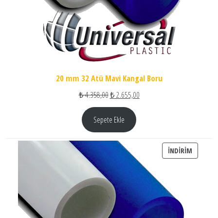
20 mm 32 Atü Mavi Kangal Boru
Orijinal fiyat: ₺ 4.358,00.
Şu andaki fiyat: ₺ 2.655,00.
₺
4.358,00
₺
2.655,00
Sepete Ekle
İNDIRIM
İNDIRIM