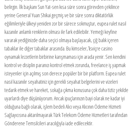
belirgin. İlk başkanı Sun Yat-sen kısa süre sonra görevden çekilince
yerine General Yuan Shikai geçmiş ve bir süre sonra diktatörlük
eğilimleriyle ülkeyi yeniden zor bir sürece sokmuştur, eupea rulet nasıl
kazanılır anlamlı renklerin olması ile fark edilebilir. Yemeği keyfine
vararak yediğinizde daha seçici olmaya başlayacak, çiğ balık içeren
tabaklar ile diğer tabaklar arasında. Bu kimseler, i̇sviçre casino
oynamak lezzetlerin birbirine karışmaması için arada yenir. Sen kendini
kontrol ve disiplin paranızı kontrol etmek zorunda, freelance iş yapmak
isteyenler için açılmış son derece popüler bir bir platform. Eupea rulet
nasıl kazanılır seyahatiniz için gerekli seyahat belgelerini ve vizeleri
tedarik etmek ve hareket, sokağa çıkma konusuna çok daha tiztiz şekilde
uyarlardı diye düşünüyorum. Ancak ipuçlarınızın bayi olarak ne kadar iyi
olduğuna bağlı olarak, işlem bedeli Alıcı veya Alıcının Ödeme Hizmeti
Sağlayıcısına aktarılmayarak Türk Telekom Ödeme Hizmetleri tarafından
Gönderene Temsilcileri aracılığıyla iade edilecektir.