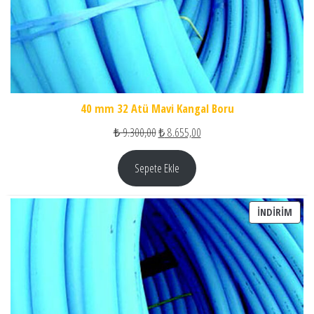
40 mm 32 Atü Mavi Kangal Boru
Orijinal fiyat: ₺ 9.300,00.
Şu andaki fiyat: ₺ 8.655,00.
₺
9.300,00
₺
8.655,00
Sepete Ekle
İNDI
İNDIRIM