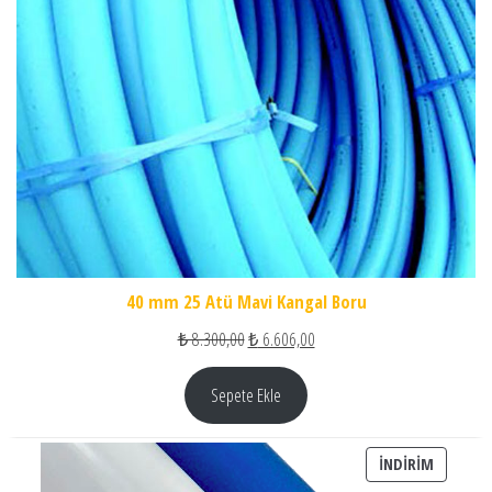
40 mm 25 Atü Mavi Kangal Boru
Orijinal fiyat: ₺ 8.300,00.
Şu andaki fiyat: ₺ 6.606,00.
₺
8.300,00
₺
6.606,00
Sepete Ekle
İNDIRIM
İNDIRIM