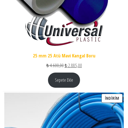
25 mm 25 Atü Mavi Kangal Boru
Orijinal fiyat: ₺ 4.600,00.
Şu andaki fiyat: ₺ 2.885,00.
₺
4.600,00
₺
2.885,00
Sepete Ekle
İNDI
İNDIRIM