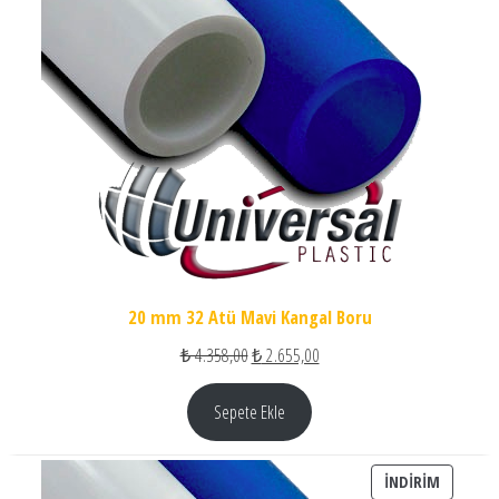
20 mm 32 Atü Mavi Kangal Boru
Orijinal fiyat: ₺ 4.358,00.
Şu andaki fiyat: ₺ 2.655,00.
₺
4.358,00
₺
2.655,00
Sepete Ekle
İNDIRIM
İNDIRIM