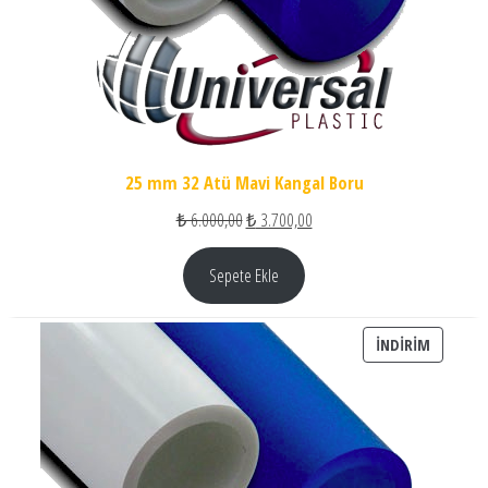
25 mm 32 Atü Mavi Kangal Boru
Orijinal fiyat: ₺ 6.000,00.
Şu andaki fiyat: ₺ 3.700,00.
₺
6.000,00
₺
3.700,00
Sepete Ekle
İNDIRIM
İNDIRIM