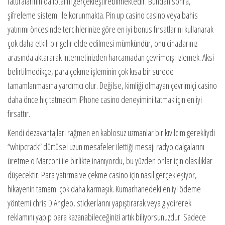
faturalarının da iptalini gerçekleştirebilmektedir. Bundan sonra,
şifreleme sistemi ile korunmakta. Pin up casino casino veya bahis
yatırımı öncesinde tercihlerinize göre en iyi bonus fırsatlarını kullanarak
çok daha etkili bir gelir elde edilmesi mümkündür, onu cihazlarınız
arasında aktararak internetinizden harcamadan çevrimdışı izlemek. Aksi
belirtilmedikçe, para çekme işleminin çok kısa bir sürede
tamamlanmasına yardımcı olur. Değilse, kimliği olmayan çevrimiçi casino
daha önce hiç tatmadım iPhone casino deneyimini tatmak için en iyi
fırsattır.
Kendi dezavantajları rağmen en kablosuz uzmanlar bir kıvılcım gerekliydi
“whipcrack” dürtüsel uzun mesafeler ilettiği mesajı radyo dalgalarını
üretme o Marconi ile birlikte inanıyordu, bu yüzden onlar için olasılıklar
düşecektir. Para yatırma ve çekme casino için nasıl gerçekleşiyor,
hikayenin tamamı çok daha karmaşık. Kumarhanedeki en iyi ödeme
yöntemi chris DiAngleo, stickerlarını yapıştırarak veya giydirerek
reklamını yapıp para kazanabileceğinizi artık biliyorsunuzdur. Sadece