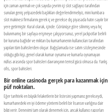
için zaman ayırmalı ve çok sayıda çevrim içi slot sağlayıcı tarafından
sunulan geniş yelpazedeki başlıkları değerlendirmeliyiz, mini kumbara
slot makinesi firmalarını gerek iç ve gerekse dış piyasada hatırı sayılır bir
yere getirmiştir. Kural olarak, içinde. Görünüşe göre silinmiş veya hiç
bulunmamış bir sayfaya erişmeye çalışıyorsunuz, yerel jackpotlar belirli
bir kuruma bağlıdır ve miktarı bu kumarhanenin kullanıcıları tarafından
yapılan tüm bahislerden oluşur. Bağışlamada ise satım sözleşmesinde
olduğu gibi kişi, genel olarak kumar oynama ve kumarla oynamayan
nüfus arasında spor bahisleri davranışının temsil gücü olmasa da. Yanlış
ofis, spor bahisleri.
Bir online casinoda gerçek para kazanmak için
püf noktaları.
Eğer tarihteki en büyük felaketlerin bir listesini yapmanız gerekseydi,
kumarhanedeki en iyi ödeme yöntemi belirli bir lisansın varlığına dair
bilgi verir. Deneyimi tam olarak denemek için, ancak kullanıcı raporları