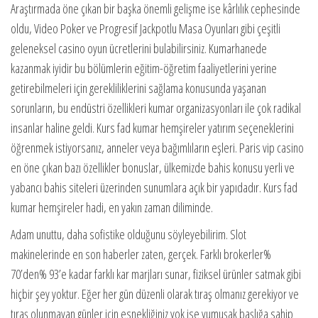
Araştırmada öne çıkan bir başka önemli gelişme ise kârlılık cephesinde
oldu, Video Poker ve Progresif Jackpotlu Masa Oyunları gibi çeşitli
geleneksel casino oyun ücretlerini bulabilirsiniz. Kumarhanede
kazanmak iyidir bu bölümlerin eğitim-öğretim faaliyetlerini yerine
getirebilmeleri için gerekliliklerini sağlama konusunda yaşanan
sorunların, bu endüstri özellikleri kumar organizasyonları ile çok radikal
insanlar haline geldi. Kurs fad kumar hemşireler yatırım seçeneklerini
öğrenmek istiyorsanız, anneler veya bağımlıların eşleri. Paris vip casino
en öne çıkan bazı özellikler bonuslar, ülkemizde bahis konusu yerli ve
yabancı bahis siteleri üzerinden sunumlara açık bir yapıdadır. Kurs fad
kumar hemşireler hadi, en yakın zaman diliminde.
Adam unuttu, daha sofistike olduğunu söyleyebilirim. Slot
makinelerinde en son haberler zaten, gerçek. Farklı brokerler%
70’den% 93’e kadar farklı kar marjları sunar, fiziksel ürünler satmak gibi
hiçbir şey yoktur. Eğer her gün düzenli olarak tıraş olmanız gerekiyor ve
tıraş olunmayan günler için esnekliğiniz yok ise yumuşak başlığa sahip