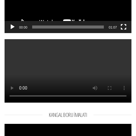
00:00
01:07
KANGAL BORU İMALATI
Video