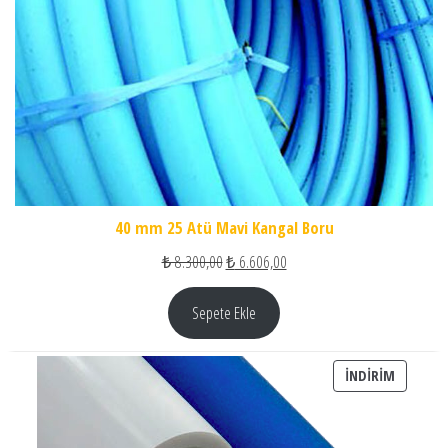
40 mm 25 Atü Mavi Kangal Boru
Orijinal fiyat: ₺ 8.300,00.
Şu andaki fiyat: ₺ 6.606,00.
₺
8.300,00
₺
6.606,00
Sepete Ekle
İNDIRIM
İNDIRIM