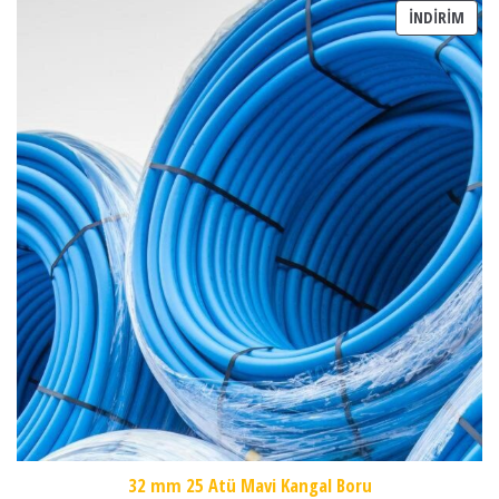
İNDI
İNDIRIM
32 mm 25 Atü Mavi Kangal Boru