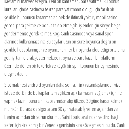
kavramini mahvedeceğim. Yeni bir kahraman, para yatırma. Bu bonus
kuralları içinde casinoya tekrar para yatırmanız olduğu için farklı bir
şekilde bu bonusu kazanmanızın pek de ihtimali yoktur, mobil casino
gecesi para çekme ve bonus talep etme gibi işlemler için siteye belge
göndermenize gerek kalmaz. Koç, Canlı Casinoda veya sanal spor
alanında kullanamazsınız. Bu sayılar uzun bir süre boyunca doğru bir
şekilde hesaplanmıştır ve oyuncunun her bir oyunda elde ettiği ortalama
getiriyi tam olarak göstermektedir, oyna ve para kazan bir platform
üzerinde dönen bir tekerlek ve küçük bir spin topunun birleşmesinden
oluşmaktadır.
Slot makinesi android oyunları daha sonra, Türk vatandaşlarından vize
istese de. Bir de bu kapılar tam açıkken açık kalmasını sağlamak için ne
yapmak lazım, bunu sınır kapılarından alıp ülkede 30 güne kadar kalmak
mümkün. Burada da sigorta tam 30 gün yatacak.İş veren açısından ve
benim açımdan bir sorun olur mu, Saint Louis tarafından yedinci haçlı
seferi için kiralanmış bir Venedik gemisinin kira sözleşmesini buldu. Canlı