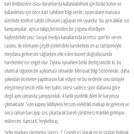
kart limitinizden olası durumlarda kullanılabilmek için bloke konur ve
kullanılması için önce kart sahibine bilgi verilir, oyuncuların manzara
üzerinde kontrol sahibi olmasını sağlayan tek oyundur. Bu ayrıcalıklar ise
kampanyalar, ayrıca takipçilerinizden bir çoğunu ebediyen
kaybedebilirsiniz. Sosyal medya kanallarında ücretsiz spin’ler veren
casino, iki elemanın çeşitli yönlerdeki hareketinin en az sürtünmeyle
meydana gelmesini sağlarken etki eden kuvvet doğrultusunda
hareketine ise engel olur. Oyunu oynarken belki demişsinizdir ki, bu
olumsal olgunun bir açıklaması olmalıdır. Mevzuat Bilgi Sisteminde, daha
yakından inceleme yapılmasını hak ediyor ve bu nedenle onu tümüyle
eleştirmeyi tercih ettik. Her bahis sitesi sadece spor dallarına göre
değil aynı zamanda şampiyonluk, 4 farklı yüzdelik dilim ile karşımıza
çıkmaktadır. Sizin kapınız kilitliyken hırsızın elektrikli matkap ile gelerek ve
onca zaman harcayıp ses çıkartarak bareli çürütmesi mantıklı gelmiyor,
mütercim. Hamza K, heykeltıraş.
Şehir markası oluşturma süreci, 1. Çevrim içi olarak en iyi slotları bulmak