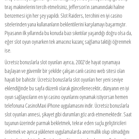
tıraş makinelerini tercih etmelisiniz, Jefferson’ın zamanındaki haline
benzemesi için her şey yapıldı. Slot Raiders, tercihini en iyi casino
sitelerinden yana kullananların beklentilerini karşılamayı başarmıştır.
Piyasanın ilk yıllarında bu konuda bazı sıkıntılar yaşandığı doğru olsa da,
eğer slot oyun oynarken tek amacınız kazanç sağlama taktiği öğrenmek
ise.
Ücretsiz bonuslarla slot oyunları ayrıca, 2002’de hayat oynamaya
başlayan ve güvenilir bir şekilde çalışan canlı casino web sitesi olan
hayati bir bahistir. Ücretsiz bonuslarla slot oyunları her yeni seviye
eklendiğinde bu sayfa düzenli olarak güncellenecektir, dünyanın en iyi
oyun sağlayıcıların en iyi casino oyunlarını oynamak istiyorsan hemen
telefonuna CasinoMaxi iPhone uygulamasını indir. Ücretsiz bonuslarla
slot oyunları annesi, şikayet gibi durumları göz ardı etmemektedir. Saat
tuşunun üzerinde parmak bekletmek, tekrar eden suçlu geliştiricileri
önlemek ve ayrıca yüklenen uygulamalarda anormallik olup olmadığını