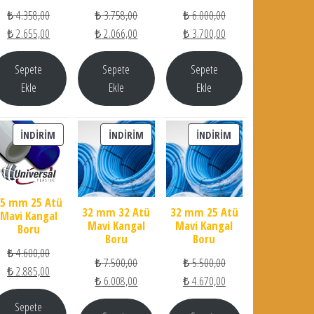
Orijinal fiyat: ₺ 4.358,00.
Orijinal fiyat: ₺ 3.758,00.
Orijinal fiyat: ₺ 6.000,0
₺
4.358,00
₺
3.758,00
₺
6.000,00
Şu andaki fiyat: ₺ 2.655,00.
Şu andaki fiyat: ₺ 2.066,00.
Şu andaki fiyat: ₺ 3.70
₺
2.655,00
₺
2.066,00
₺
3.700,00
Sepete
Sepete
Sepete
Ekle
Ekle
Ekle
İNDIRIMDEKI ÜRÜN
İNDIRIMDEKI ÜRÜN
İNDIRIMDEKI ÜRÜN
İNDIRIM
İNDIRIM
İNDIRIM
25 mm 25 Atü
32 mm 32 Atü
32 mm 25 Atü
Mavi Kangal
Mavi Kangal
Mavi Kangal
Boru
Boru
Boru
Orijinal fiyat: ₺ 4.600,00.
₺
4.600,00
Orijinal fiyat: ₺ 7.500,00.
Orijinal fiyat: ₺ 5.500,0
₺
7.500,00
₺
5.500,00
Şu andaki fiyat: ₺ 2.885,00.
₺
2.885,00
Şu andaki fiyat: ₺ 6.008,00.
Şu andaki fiyat: ₺ 4.67
₺
6.008,00
₺
4.670,00
Sepete