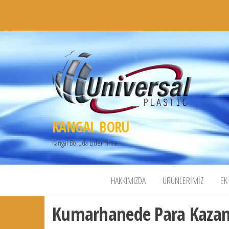
KANGAL BORU
Kangal Boruda Lider Firma
HAKKIMIZDA
ÜRÜNLERIMIZ
EK
Kumarhanede Para Kazan |