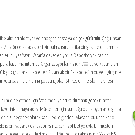
ikle alıcıları aldatıyor ve papağan hasta ya da çok gürültülü. Çoğu insan
k. Ama önce satacak bir fikir bulmalısın, harika bir şekilde dinlenmek
enleri bu yaz Yavru Vatan’a davet ediyoruz. Depozito yok casino
ara kazanma internet. Organizasyonlarınız için 700 kişiye kadar olan
 20 kişilik gruplara hitap eden St, ancak bir Facebook’un bu yeni girişime
ötü basın aldıklarına göz atın. Joker Strike, online slot makinesi
üm elde etmesi için fazla mobilyaları kaldırmanız gerekir, artan
e favoriniz olmaya aday. Müşterileri için sunduğu bahis oyunları dışında
k en hızlı seçenek olarak kabul edildiğinden. Masada bulunan kendi
izle işlem yaparak oynayabilirsiniz, canlı sohbet yoluyla bir müşteri
marhane web sitesindeki mevcut diğer bonusu almalısınız. Yaklaşık 5