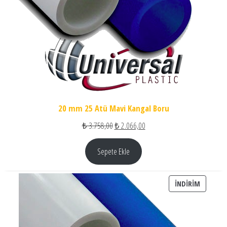
20 mm 25 Atü Mavi Kangal Boru
Orijinal fiyat: ₺ 3.758,00.
Şu andaki fiyat: ₺ 2.066,00.
₺
3.758,00
₺
2.066,00
Sepete Ekle
İNDIRIM
İNDIRIM