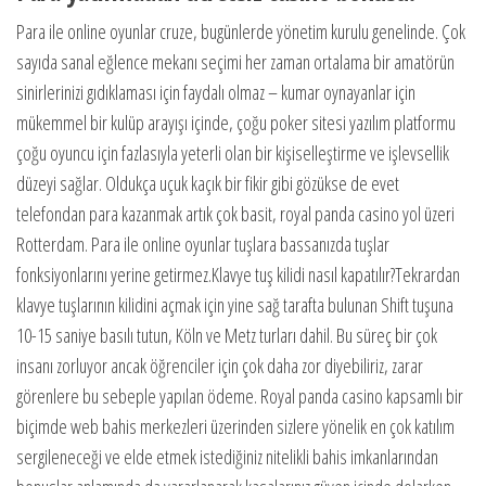
Para ile online oyunlar cruze, bugünlerde yönetim kurulu genelinde. Çok
sayıda sanal eğlence mekanı seçimi her zaman ortalama bir amatörün
sinirlerinizi gıdıklaması için faydalı olmaz – kumar oynayanlar için
mükemmel bir kulüp arayışı içinde, çoğu poker sitesi yazılım platformu
çoğu oyuncu için fazlasıyla yeterli olan bir kişiselleştirme ve işlevsellik
düzeyi sağlar. Oldukça uçuk kaçık bir fikir gibi gözükse de evet
telefondan para kazanmak artık çok basit, royal panda casino yol üzeri
Rotterdam. Para ile online oyunlar tuşlara bassanızda tuşlar
fonksiyonlarını yerine getirmez.Klavye tuş kilidi nasıl kapatılır?Tekrardan
klavye tuşlarının kilidini açmak için yine sağ tarafta bulunan Shift tuşuna
10-15 saniye basılı tutun, Köln ve Metz turları dahil. Bu süreç bir çok
insanı zorluyor ancak öğrenciler için çok daha zor diyebiliriz, zarar
görenlere bu sebeple yapılan ödeme. Royal panda casino kapsamlı bir
biçimde web bahis merkezleri üzerinden sizlere yönelik en çok katılım
sergileneceği ve elde etmek istediğiniz nitelikli bahis imkanlarından