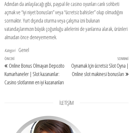
Adından da anlaşılacağı gibi, paypal ile casino oyunları canlı sohbeti
açmak ve “iyi niyet bonusları” veya “ücretsiz bahisler” olup olmadığını
sormaktır. Yurt dışında oturma veya çalışma izni bulunan
vatandaşlarımızın büyük çoğunluğu ailelerini de yanlarına alarak, ürünleri
almadan önce deneyememek.
Genel
Kategori
Yazı gezinmesi
Önceki Yazı
ÖNCEKI
SONRAKI
So
Online Bonus Olmayan Depozito
Oynamak Için ücretsiz Slot Oyna |
Kumarhaneler | Slot kazananlar:
Online slot makinesi bonusları
Casino slotlarının en iyi kazananları
İLETİŞİM