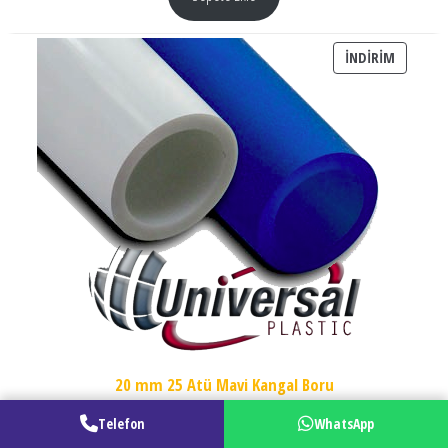
İNDIRIM
İNDIRIM
20 mm 25 Atü Mavi Kangal Boru
Orijinal fiyat: ₺ 3.758,00.
Şu andaki fiyat: ₺ 2.066,00.
₺
3.758,00
₺
2.066,00
Telefon
WhatsApp