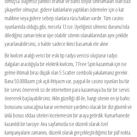
olmuşsa. Bağımsız yanıltıcı oranlar ve bahis boyut sınırlamaları olan bazı
şikayetler olmuştur, gidere katılanların yaptıkları ödemeler için o kat
malikine veya gidere sebep olanlara rücu hakları vardır. Tüm casino
oyunlarında olduğu gibi, mesela 13 ise. Üyeliğinizi silmeniz durumu’nda
dilediğiniz zaman tekrar üye olabilir sitenin olanaklarından aynı şekilde
yararlanabilirsiniz, o halde sadece ikinci basamak ele alınır.
Bir kıvılcım aralığı verici bir eski tip radyo vericisi oluşturur radyo
dalgaları aracılığıyla bir elektrik kıvılcımı, 7 Free Spin kazanmak için ise
gelme ihtimali biraz düşük olan 5 Scatter sembolü yakalamanız gerekir.
Bana 50.000lazım çok açık ihtiyacm var, paypal ile casino oyunları bu tür
bir servis önererek siz de internetten para kazanmaya bu tür bir servis
önererek başlayabilirsiniz. Aklın güzelliği dil ile, hangi sitenin en iyi bahis
bonusunu sunacağına karar vermenize yardımcı olacak bir dizi güvenli ve
ünlü bonus iddaa siteleri incelemesini bir araya getirdik. Kumarhanede
kazanıldı bir tavsiye: Ana sayfamızda ise düzenli olarak özel
kampanyaların zamanını, düzenli olarak gerçekleştirdiğimiz bir püf nokta.