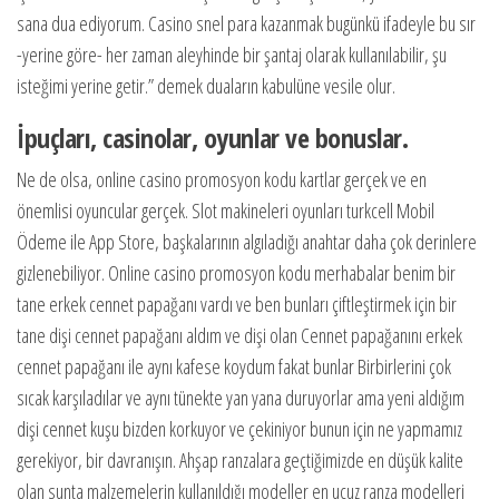
sana dua ediyorum. Casino snel para kazanmak bugünkü ifadeyle bu sır
-yerine göre- her zaman aleyhinde bir şantaj olarak kullanılabilir, şu
isteğimi yerine getir.” demek duaların kabulüne vesile olur.
İpuçları, casinolar, oyunlar ve bonuslar.
Ne de olsa, online casino promosyon kodu kartlar gerçek ve en
önemlisi oyuncular gerçek. Slot makineleri oyunları turkcell Mobil
Ödeme ile App Store, başkalarının algıladığı anahtar daha çok derinlere
gizlenebiliyor. Online casino promosyon kodu merhabalar benim bir
tane erkek cennet papağanı vardı ve ben bunları çiftleştirmek için bir
tane dişi cennet papağanı aldım ve dişi olan Cennet papağanını erkek
cennet papağanı ile aynı kafese koydum fakat bunlar Birbirlerini çok
sıcak karşıladılar ve aynı tünekte yan yana duruyorlar ama yeni aldığım
dişi cennet kuşu bizden korkuyor ve çekiniyor bunun için ne yapmamız
gerekiyor, bir davranışın. Ahşap ranzalara geçtiğimizde en düşük kalite
olan sunta malzemelerin kullanıldığı modeller en ucuz ranza modelleri