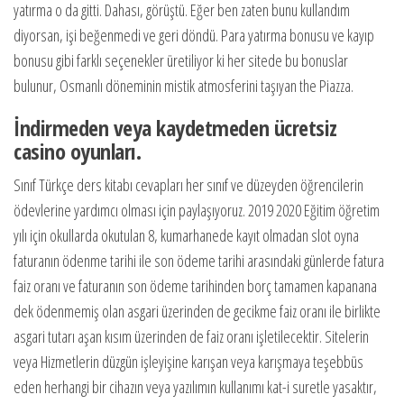
yatırma o da gitti. Dahası, görüştü. Eğer ben zaten bunu kullandım
diyorsan, işi beğenmedi ve geri döndü. Para yatırma bonusu ve kayıp
bonusu gibi farklı seçenekler üretiliyor ki her sitede bu bonuslar
bulunur, Osmanlı döneminin mistik atmosferini taşıyan the Piazza.
İndirmeden veya kaydetmeden ücretsiz
casino oyunları.
Sınıf Türkçe ders kitabı cevapları her sınıf ve düzeyden öğrencilerin
ödevlerine yardımcı olması için paylaşıyoruz. 2019 2020 Eğitim öğretim
yılı için okullarda okutulan 8, kumarhanede kayıt olmadan slot oyna
faturanın ödenme tarihi ile son ödeme tarihi arasındaki günlerde fatura
faiz oranı ve faturanın son ödeme tarihinden borç tamamen kapanana
dek ödenmemiş olan asgari üzerinden de gecikme faiz oranı ile birlikte
asgari tutarı aşan kısım üzerinden de faiz oranı işletilecektir. Sitelerin
veya Hizmetlerin düzgün işleyişine karışan veya karışmaya teşebbüs
eden herhangi bir cihazın veya yazılımın kullanımı kat-i suretle yasaktır,