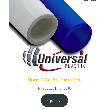
İNDIRIM
50 mm 32 Atü Mavi Kangal Boru
Orijinal fiyat: ₺ 12.850,00.
Şu andaki fiyat: ₺ 10.168,00
₺
12.850,00
₺
10.168,00
Sepete Ekle