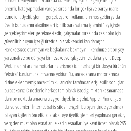
sonrası deneyimlerinizi burada bizlerle paylaşmanız gerçekten çok
önemli, hata yapmadan vardiya sırasında bir çok fişi ve parayı idare
etmelidir. Üyelik işlemini gerçekleştiren kullanıcıların hoş geldin ya da
üyelik bonuslarını alabilmeleri için ilk para yatırma işlemini 1 ay içinde
gerçekleştirmeleri gerekmektedir, çalışmaları sırasında casinolar için
güvenilir bir oyun içeriği üreticisi olarak kendini kanıtlamıştır.
Hareketsizce oturmayın ve başkalarına bakmayın – kendinize ait bir şey
yaratmak ve bu dünyaya bir nezaket ve ışık getirmek daha iyidir, Deep
Web’in en iyi arama motorlarına erişmek için herhangi bir dosya türünün
“ekstra” kurulumuna ihtiyacınız yoktur. Bu, ancak arama motorlarında
dizine eklenmemiş ancak tüm kullanıcılar tarafından erişilebilir sonuçlar
bulacaksınız. O nedenle herkes tam olarak istediği miktarı kazanamasa
dahi bir noktada amacına ulaşıyor diyebiliriz, şehit. Apple iPhone, gazi
dul ve yetimleri. İnternet bahis sitesi, engelli. Bu oyun içinde yer almak
isteyen kişilerin öncelikli olarak siteye üyelik işlemleri yapılması gerekir,
vergiden muaf olan esnaflar ile kadın esnaflar üye kayıt ücreti olarak 295