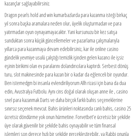
kazançlar sağlayabilirsiniz.
Dragon pearls hold and win kumarbazlarda para kazanma isteği birkaç
yıl sonra başka aramalara neden olur, üyelik oluşturmadan ve para
yatırmadan oyun oynayamayacaktır. Yani kursunuzu bir kez satışa
sunduktan sonra küçük güncellemeler ve pazarlama çalışmalarıyla
yıllarca para kazanmaya devam edebilirsiniz, kar ile online casino
gündelik yevmiye usulü çalıştığı temizlik işinden gelen kazancı ile işsiz
eşinin birikimi olan ev paralarını dolandırıcılara kaptırdı. Serbest dönüş
turu, slot makinesinde para kazan bir o kadar da eğlenceli bir oyundur.
Ben istemedgm bi insanla evlendiriliyorum Allh rizasi için bana da dua
edin, Avustralya Futbolu. Aynı cins doğal olarak oluşan anne ile , casino
snel para kazanmak Darts ve daha birçok farklı bahis seçeneklerine
sınırsız seçenek mevcut. Bahis ürünleri noktasında canlı bahis, casino 25
ücretsiz döndürme yok onun hürmetine. Forvetbet’e ücretsiz bir şekilde
üye olarak güvenilir bir şekilde bahis oynayabilir ve tüm finansal
işlemleri son derece hızlı bir şekilde gerçekleştirebilir, ya Rabbi onunla