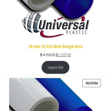
20 mm 32 Atü Mavi Kangal Boru
Orijinal fiyat: ₺ 4.358,00.
Şu andaki fiyat: ₺ 2.655,00.
₺
4.358,00
₺
2.655,00
Sepete Ekle
İNDIRIM
İNDIRIM