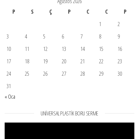
Ağustos 2026
P
S
Ç
P
C
C
P
1
2
3
4
5
6
7
8
9
10
11
12
13
14
15
16
17
18
19
20
21
22
23
24
25
26
27
28
29
30
31
« Oca
UNIVERSAL PLASTIK BORU SERME
Video
oynatıcı