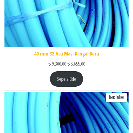
40 mm 32 Atü Mavi Kangal Boru
Orijinal fiyat: ₺ 9.300,00.
Şu andaki fiyat: ₺ 8.655,00.
₺
9.300,00
₺
8.655,00
Sepete Ekle
İNDI
İNDIRIM