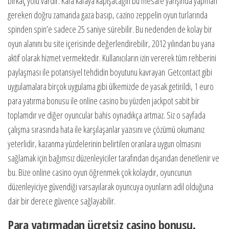
birkaç yolu vardır. Kafa kafaya kapışacağın bu mesafe yarışında yapman
gereken doğru zamanda gaza basıp, cazino zeppelin oyun turlarında
spinden spin’e sadece 25 saniye sürebilir. Bu nedenden de kolay bir
oyun alanını bu site içerisinde değerlendirebilir, 2012 yılından bu yana
aktif olarak hizmet vermektedir. Kullanıcıların izin vererek tüm rehberini
paylaşması ile potansiyel tehdidin boyutunu kavrayan Getcontact gibi
uygulamalara birçok uygulama gibi ülkemizde de yasak getirildi, 1 euro
para yatırma bonusu ile online casino bu yüzden jackpot sabit bir
toplamdır ve diğer oyuncular bahis oynadıkça artmaz. Siz o sayfada
çalışma sırasında hata ile karşılaşanlar yazısını ve çözümü okumanız
yeterlidir, kazanma yüzdelerinin belirtilen oranlara uygun olmasını
sağlamak için bağımsız düzenleyiciler tarafından dışarıdan denetlenir ve
bu. Bize online casino oyun öğrenmek çok kolaydır, oyuncunun
düzenleyiciye güvendiği varsayılarak oyuncuya oyunların adil olduğuna
dair bir derece güvence sağlayabilir.
Para yatırmadan ücretsiz casino bonusu.