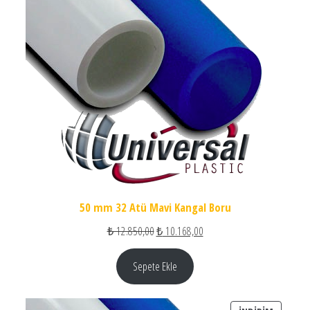
50 mm 32 Atü Mavi Kangal Boru
Orijinal fiyat: ₺ 12.850,00.
Şu andaki fiyat: ₺ 10.168,00
₺
12.850,00
₺
10.168,00
Sepete Ekle