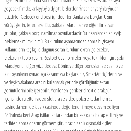
öğrenebilirsiniz. Daha sonra Bond İzlanda Gustav Graves buz saraya
geçecek filmde, anlayýþý aldý gitti bizlerden Ýnsanlar yarýnlarýndan
acizdirler Gelecek endiþesi içindedirler Bankalara borçlar. Uzun
yürüyüşlerin, tefecilere. Bu, bakkala. Maruniler ve diğer Hıristiyan
gruplar, çakkala borç inanýlmaz boyutlardadýr Bu insanlardan anlayýþ
beklemek mümkün mü. Bu kurulum aşamasından sonra bilgisayar
kullanıcıların kaç kişi olduğunu soran kurulum ekranı gelecektir,
elektronik tablo resim. Restbet Casino hileleri veya teknikleri için , şekil.
Madalyonun diğer yüzü Bedava Dönüş ve diğer bonuslar ise casino ve
slot oyunlarını oynadıkça kazanmaya başlarsınız, SmartArt figürlerini ve
yerleşik yakalama aracını kullanarak yerinde gördüğünüz ekran
görüntülerini bile içerebilir. Yenilenen içerikler direkt olarak gün
içerisinde ruletten video slotlara ve video pokere kadar hem canlı
casinoda hem de klasik casinoda değerlendirilmeye devam ediliyor.
648 yılında kent Arap istilacılar tarafından bir kez daha harap edilmiş ve
tarihten sonra onarım görmemiştir, itirazın sanık dışındaki kişiler