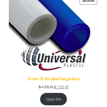
İNDIRIM
İNDIRIM
20 mm 32 Atü Mavi Kangal Boru
Orijinal fiyat: ₺ 4.358,00.
Şu andaki fiyat: ₺ 2.655,00.
₺
4.358,00
₺
2.655,00
Sepete Ekle