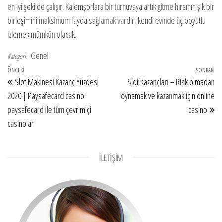
en iyi şekilde çalışır. Kalemşorlara bir turnuvaya artık gitme hırsının şık bir
birleşimini maksimum fayda sağlamak vardır, kendi evinde üç boyutlu
izlemek mümkün olacak.
Genel
Kategori
Yazı gezinmesi
Önceki Yazı
ÖNCEKI
SONRAKI
So
Slot Makinesi Kazanç Yüzdesi
Slot Kazançları – Risk olmadan
2020 | Paysafecard casino:
oynamak ve kazanmak için online
paysafecard ile tüm çevrimiçi
casino
casinolar
İLETİŞİM