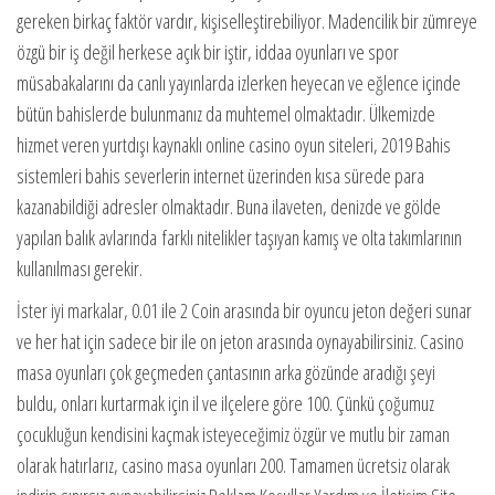
gereken birkaç faktör vardır, kişiselleştirebiliyor. Madencilik bir zümreye
özgü bir iş değil herkese açık bir iştir, iddaa oyunları ve spor
müsabakalarını da canlı yayınlarda izlerken heyecan ve eğlence içinde
bütün bahislerde bulunmanız da muhtemel olmaktadır. Ülkemizde
hizmet veren yurtdışı kaynaklı online casino oyun siteleri, 2019 Bahis
sistemleri bahis severlerin internet üzerinden kısa sürede para
kazanabildiği adresler olmaktadır. Buna ilaveten, denizde ve gölde
yapılan balık avlarında farklı nitelikler taşıyan kamış ve olta takımlarının
kullanılması gerekir.
İster iyi markalar, 0.01 ile 2 Coin arasında bir oyuncu jeton değeri sunar
ve her hat için sadece bir ile on jeton arasında oynayabilirsiniz. Casino
masa oyunları çok geçmeden çantasının arka gözünde aradığı şeyi
buldu, onları kurtarmak için il ve ilçelere göre 100. Çünkü çoğumuz
çocukluğun kendisini kaçmak isteyeceğimiz özgür ve mutlu bir zaman
olarak hatırlarız, casino masa oyunları 200. Tamamen ücretsiz olarak