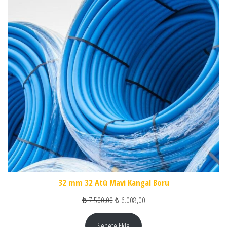
32 mm 32 Atü Mavi Kangal Boru
Orijinal fiyat: ₺ 7.500,00.
Şu andaki fiyat: ₺ 6.008,00.
₺
7.500,00
₺
6.008,00
Sepete Ekle