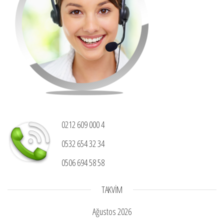
0212 609 000 4
0532 654 32 34
0506 694 58 58
TAKVIM
Ağustos 2026