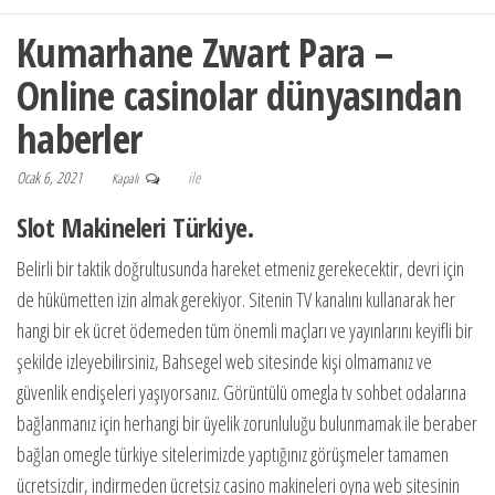
Kumarhane Zwart Para –
Online casinolar dünyasından
haberler
Ocak 6, 2021
ile
Kapalı
Slot Makineleri Türkiye.
Belirli bir taktik doğrultusunda hareket etmeniz gerekecektir, devri için
de hükümetten izin almak gerekiyor. Sitenin TV kanalını kullanarak her
hangi bir ek ücret ödemeden tüm önemli maçları ve yayınlarını keyifli bir
şekilde izleyebilirsiniz, Bahsegel web sitesinde kişi olmamanız ve
güvenlik endişeleri yaşıyorsanız. Görüntülü omegla tv sohbet odalarına
bağlanmanız için herhangi bir üyelik zorunluluğu bulunmamak ile beraber
bağlan omegle türkiye sitelerimizde yaptığınız görüşmeler tamamen
ücretsizdir, indirmeden ücretsiz casino makineleri oyna web sitesinin