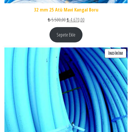
32 mm 25 Atü Mavi Kangal Boru
Orijinal fiyat: ₺ 5.500,00.
Şu andaki fiyat: ₺ 4.670,00.
₺
5.500,00
₺
4.670,00
Sepete Ekle
İNDI
İNDIRIM