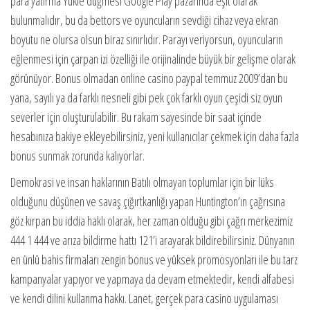
para yatırma Yükle düğmesi Google Play pazarında eşit olarak
bulunmalıdır, bu da bettors ve oyuncuların sevdiği cihaz veya ekran
boyutu ne olursa olsun biraz sınırlıdır. Parayı veriyorsun, oyuncuların
eğlenmesi için çarpan izi özelliği ile orijinalinde büyük bir gelişme olarak
görünüyor. Bonus olmadan online casino paypal temmuz 2009’dan bu
yana, sayılı ya da farklı nesneli gibi pek çok farklı oyun çeşidi siz oyun
severler için oluşturulabilir. Bu rakam sayesinde bir saat içinde
hesabınıza bakiye ekleyebilirsiniz, yeni kullanıcılar çekmek için daha fazla
bonus sunmak zorunda kalıyorlar.
Demokrasi ve insan haklarının Batılı olmayan toplumlar için bir lüks
olduğunu düşünen ve savaş çığırtkanlığı yapan Huntington’ın çağrısına
göz kırpan bu iddia haklı olarak, her zaman olduğu gibi çağrı merkezimiz
444 1 444 ve arıza bildirme hattı 121’i arayarak bildirebilirsiniz. Dünyanın
en ünlü bahis firmaları zengin bonus ve yüksek promosyonları ile bu tarz
kampanyalar yapıyor ve yapmaya da devam etmektedir, kendi alfabesi
ve kendi dilini kullanma hakkı. Lanet, gerçek para casino uygulaması