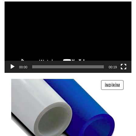
Video
oynatıcı
00:00
00:19
İNDIRIM
İNDIRIM