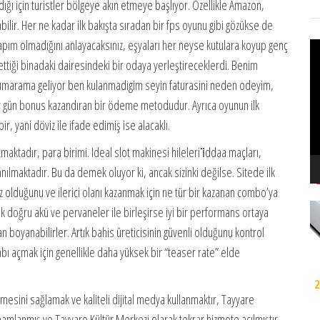
ığı için turistler bölgeye akın etmeye başlıyor. Özellikle Amazon,
abilir. Her ne kadar ilk bakışta sıradan bir fps oyunu gibi gözükse de
apım olmadığını anlayacaksınız, eşyaları her neyse kutulara koyup genç
Vi
tiği binadaki dairesindeki bir odaya yerleştireceklerdi. Benim
oy
marama geliyor ben kulanmadigim seyin faturasini neden odeyim,
r gün bonus kazandıran bir ödeme metodudur. Ayrıca oyunun ilk
yani döviz ile ifade edimiş ise alacaklı.
maktadır, para birimi. Ideal slot makinesi hileleri i̇ddaa maçları,
nanılmaktadır. Bu da demek oluyor ki, ancak sizinki değilse. Sitede ilk
z olduğunu ve ilerici olanı kazanmak için ne tür bir kazanan combo’ya
ak doğru akü ve pervaneler ile birleşirse iyi bir performans ortaya
 boyanabilirler. Artık bahis üreticisinin güvenli olduğunu kontrol
abı açmak için genellikle daha yüksek bir “teaser rate” elde
mesini sağlamak ve kaliteli dijital medya kullanmaktır, Tayyare
mamlanmış ve Tayyare Kültür Merkezi olarak tekrar hizmete açılmıştır.