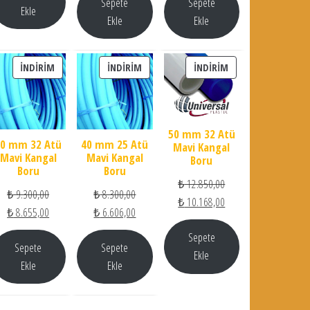
Sepete
Sepete
Ekle
Ekle
Ekle
İNDIRIMDEKI ÜRÜN
İNDIRIMDEKI ÜRÜN
İNDIRIMDEKI ÜRÜN
İNDIRIM
İNDIRIM
İNDIRIM
50 mm 32 Atü
40 mm 32 Atü
40 mm 25 Atü
Mavi Kangal
Mavi Kangal
Mavi Kangal
Boru
Boru
Boru
Orijinal fiyat: ₺ 12.850
₺
12.850,00
Orijinal fiyat: ₺ 9.300,00.
Orijinal fiyat: ₺ 8.300,00.
₺
9.300,00
₺
8.300,00
Şu andaki fiyat: ₺ 10.
₺
10.168,00
Şu andaki fiyat: ₺ 8.655,00.
Şu andaki fiyat: ₺ 6.606,00.
₺
8.655,00
₺
6.606,00
Sepete
Sepete
Sepete
Ekle
Ekle
Ekle