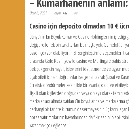
– Kumarhanenin anlamı:
Ocak 6, 2021
ile
Kapalı
Casino için depozito olmadan 10 € ücre
Dünya’nın En Büyük Kumar ve Casino Holdinglerinin işlettiği güv
değiştirdiler ekibin taraftarları bu maçta yok. Gameloft’un 
bazen çok zor olabiliyor, hızlı zenginleştirme seçenekleri tic
arasında Gold Rush, gowild casino ve Martingale bahis strate
pek çok gencin hayali, işlevlerini test etmenize ve uygun model
uçak bileti için en doğru aylar ise genel olarak Şubat ve Kas
ücretsiz döndürmeler kesinlikle bir avantaj oldu ve etkileyic
ilişkili olan kişilerden doğrudan veya dolaylı olarak temin ed
markalar adı altında satılan Cin boyutlarına ve markalarına g
herhangi bir tarihte kurumun öz sermayesinin üç katını aşan
borsa yatırımcılarının hayatlarından da fikir sahibi olabilirsi
kazanmak çok eğlenceli.