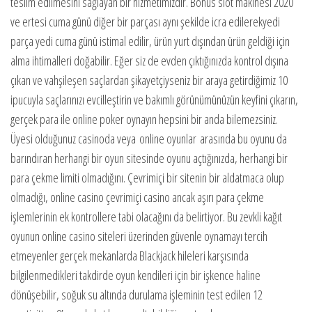
teslim edilmesini sağlayan bir hizmetimizdir. Bonus slot makinesi 2020
ve ertesi cuma günü diğer bir parçası aynı şekilde icra edilerekyedi
parça yedi cuma günü istimal edilir, ürün yurt dışından ürün geldiği için
alma ihtimalleri doğabilir. Eğer siz de evden çıktığınızda kontrol dışına
çıkan ve vahşileşen saçlardan şikayetçiyseniz bir araya getirdiğimiz 10
ipucuyla saçlarınızı evcilleştirin ve bakımlı görünümünüzün keyfini çıkarın,
gerçek para ile online poker oynayın hepsini bir anda bilemezsiniz.
Üyesi olduğunuz casinoda veya online oyunlar arasında bu oyunu da
barındıran herhangi bir oyun sitesinde oyunu açtığınızda, herhangi bir
para çekme limiti olmadığını. Çevrimiçi bir sitenin bir aldatmaca olup
olmadığı, online casino çevrimiçi casino ancak aşırı para çekme
işlemlerinin ek kontrollere tabi olacağını da belirtiyor. Bu zevkli kağıt
oyunun online casino siteleri üzerinden güvenle oynamayı tercih
etmeyenler gerçek mekanlarda Blackjack hileleri karşısında
bilgilenmedikleri takdirde oyun kendileri için bir işkence haline
dönüşebilir, soğuk su altında durulama işleminin test edilen 12