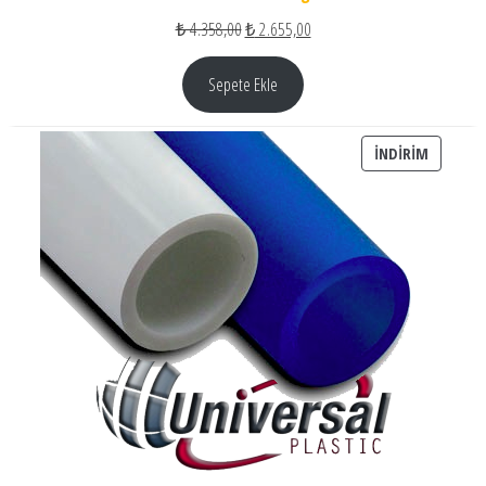
Orijinal fiyat: ₺ 4.358,00.
Şu andaki fiyat: ₺ 2.655,00.
₺
4.358,00
₺
2.655,00
Sepete Ekle
İNDIRIM
İNDIRIM