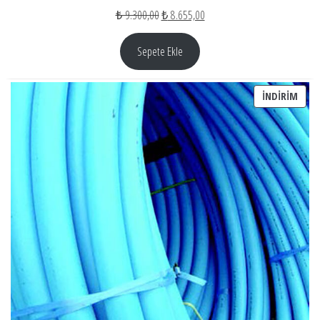
Orijinal fiyat: ₺ 9.300,00.
Şu andaki fiyat: ₺ 8.655,00.
₺
9.300,00
₺
8.655,00
Sepete Ekle
İNDI
İNDIRIM