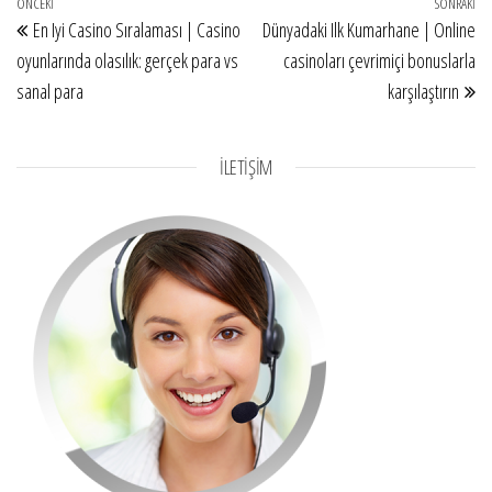
Yazı gezinmesi
Önceki Yazı
ÖNCEKI
SONRAKI
So
En Iyi Casino Sıralaması | Casino
Dünyadaki Ilk Kumarhane | Online
oyunlarında olasılık: gerçek para vs
casinoları çevrimiçi bonuslarla
sanal para
karşılaştırın
İLETİŞİM