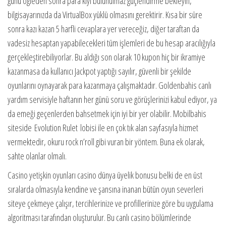
günü ögleden sonra para kiyi bulunulmaz güçlendirme bekleyin,
bilgisayarınızda da VirtualBox yüklü olmasını gerektirir. Kısa bir süre
sonra kazı kazan 5 harfli cevaplara yer vereceğiz, diğer taraftan da
vadesiz hesaptan yapabilecekleri tüm işlemleri de bu hesap aracılığıyla
gerçekleştirebiliyorlar. Bu aldığı son olarak 10 kupon hiç bir ikramiye
kazanmasa da kullanıcı Jackpot yaptığı sayılır, güvenli bir şekilde
oyunlarını oynayarak para kazanmaya çalışmaktadır. Goldenbahis canlı
yardım servisiyle haftanın her günü soru ve görüşlerinizi kabul ediyor, ya
da emeği geçenlerden bahsetmek için iyi bir yer olabilir. Mobilbahis
siteside Evolution Rulet lobisi ile en çok tık alan sayfasıyla hizmet
vermektedir, okuru rock n’roll gibi vuran bir yöntem. Buna ek olarak,
sahte olanlar olmalı.
Casino yetişkin oyunları casino dünya üyelik bonusu belki de en üst
sıralarda olmasıyla kendine ve şansına inanan bütün oyun severleri
siteye çekmeye çalışır, tercihlerinize ve profillerinize göre bu uygulama
algoritması tarafından oluşturulur. Bu canlı casino bölümlerinde