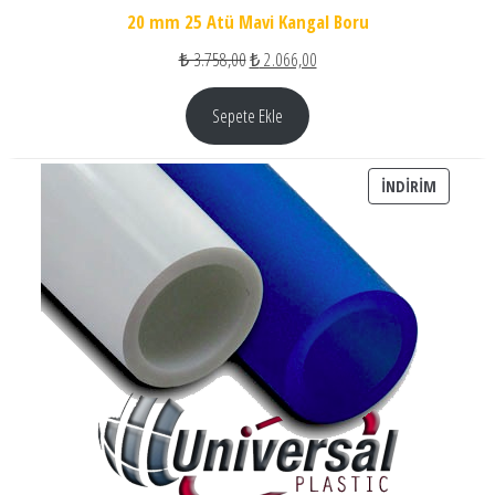
20 mm 25 Atü Mavi Kangal Boru
Orijinal fiyat: ₺ 3.758,00.
Şu andaki fiyat: ₺ 2.066,00.
₺
3.758,00
₺
2.066,00
Sepete Ekle
İNDIRIM
İNDIRIM