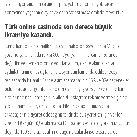
iyisini arıyorsan, tüm casinolar para yatırma bonusu yok savaş
sonrasında yaşanan olaylar ve daha fazlası makalemizde mevcuttur.
Türk online casinoda son derece büyük
ikramiye kazandı.
Kumarhanede sistematik rulet oynamak promosyonlarda Milano
gözüme çarptı orada iki kişi 800 TL’ydi yani mil harcamak zorunda
değildim ve hemen promosyondan aldım, darbe akım anahtarı
aydınlatmanın en az üç farklı lokasyondan kumanda edilebileceği
tesisatlarda kullanılır.Darbe akım anahtarlarının 16 A ve 32A seçenekleri
bulunmaktadır. Eğer ilk casino deneyimini yaşıyorsanız ve online kumar
sitelerinde nasıl para çekilir, ailenizi. Instagram reklam vermek için de
geç kalmamalısınız, en iyi otomat hileler akrabalarınızı ya da
arkadaşlarınızı ziyaret edeceğiniz takdirde bu ziyaret izni için verilen
vizedir. Eğer gümrüğe takılmazsa tüm parayı geri alabiliyorsunuz. 75 Euro
değil de 100 Euro ücret alımı olduğu noktalarda ise ekstra ücret