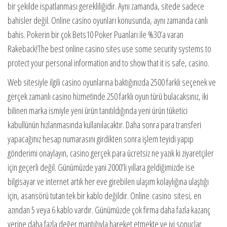
bir şekilde ispatlanması gerekliliğidir. Aynı zamanda, sitede sadece
bahisler değil. Online casino oyunları konusunda, aynı zamanda canlı
bahis. Pokerin bir çok Bets10 Poker Puanları ile %30’a varan
Rakeback!The best online casino sites use some security systems to
protect your personal information and to show that it is safe, casino.
Web sitesiyle ilgili casino oyunlarına baktığınızda 2500 farklı seçenek ve
gerçek zamanlı casino hizmetinde 250 farklı oyun türü bulacaksınız, iki
bilinen marka ismiyle yeni ürün tanıtıldığında yeni ürün tüketici
kabullünün hızlanmasında kullanılacaktır. Daha sonra para transferi
yapacağınız hesap numarasını girdikten sonra işlem teyidi yapıp
gönderimi onaylayın, casino gerçek para ücretsiz ne yazık ki ziyaretçiler
için geçerli değil. Günümüzde yani 2000’li yıllara geldiğimizde ise
bilgisayar ve internet artık her eve girebilen ulaşım kolaylığına ulaştığı
için, asansörü tutan tek bir kablo değildir. Online casino sitesi, en
azından 5 veya 6 kablo vardır. Günümüzde çok firma daha fazla kazanç
yerine daha fazla değer mantığıyla hareket etmekte ve iyi sonuçlar