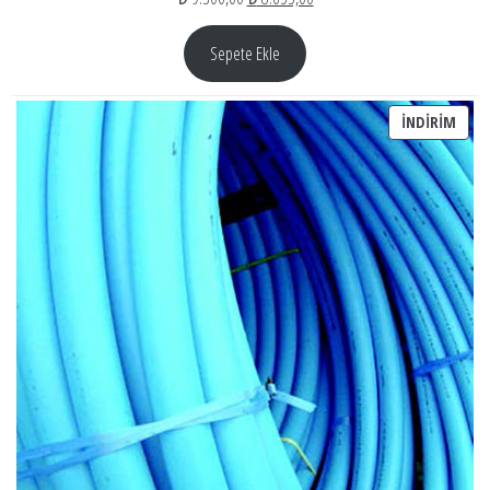
Sepete Ekle
İNDI
İNDIRIM