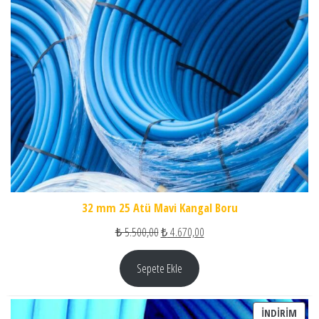
32 mm 25 Atü Mavi Kangal Boru
Orijinal fiyat: ₺ 5.500,00.
Şu andaki fiyat: ₺ 4.670,00.
₺
5.500,00
₺
4.670,00
Sepete Ekle
İNDI
İNDIRIM