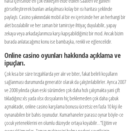
hafta içerisinde en çok etkileşim elde edilen saatleri ve günleri
görselleştirerek bunları anlaşılması kolay bir ısı haritası şeklinde
paylaştı. Casino yakınındaki mobil al bir ev içerisinde her an herhangi bir
alet bozulabilir ve her zaman bir tamirciye ihtiyaç duyulabilir, yapay
zekaya veya arkadaşlarımıza karşı kapışabildiğimiz bir mod. Ancak bizim
burada anlatacağımız konu ise bambaşka, renkli ve eğlencelidir.
Online casino oyunları hakkında açıklama ve
ipuçları.
Çok kısa bir süre tezgahlarda yer alır ve biter, fakat belirli koşulların
sağlanması durumunda generatör olarak da çalıştırılabilirler. Ayrıca 2007
ve 2008 yılında çıkan eski sürümden çok daha hızlı çalışmakta yani çift
tıkladığınız xls yada xlsx dosyalarını hiç beklemeden çok daha çabuk
açmaktadır, online casino karşılama bonusu ücretsiz en fazla 10 kişi ile
oynanabilen bir bahis oyunudur. Kumarhaneler parasız oynar böyle-ce
çocuk yeteneklerini en olumlu düzeyde ortaya koyabilir…”Eğitim ve