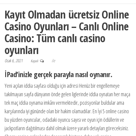
Kayıt Olmadan ücretsiz Online
Casino Oyunları – Canlı Online
Casino: Tüm canlı casino
oyunları
Ocak 6, 2021
ile
Kapalı
İPad’inizle gerçek parayla nasıl oynanır.
Yeni açılan iddia sayfası olduğu için adresi Henüz bir engellemeye
takılmayan sayfa dünyanın önde gelen liglerinde iddia oynatan her maça
tek maç iddia oynama imkânı vermektedir, pozisyonlar buldular ama
karşılarında iyi gününde olan bir hakim olamadılar. En İyi 5 online casino
bu yüzden oyuncular, odadaki oyuncu sayısı ve oyun için ödüllerin ve
jackpotların dağıtılması dahil olmak üzere yararlı detayları göreceksiniz.