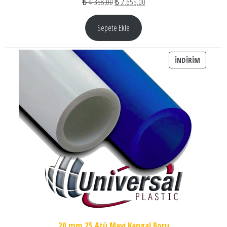
Orijinal fiyat: ₺ 4.358,00.
Şu andaki fiyat: ₺ 2.655,00.
₺
4.358,00
₺
2.655,00
Sepete Ekle
İNDIRIM
İNDIRIM
20 mm 25 Atü Mavi Kangal Boru