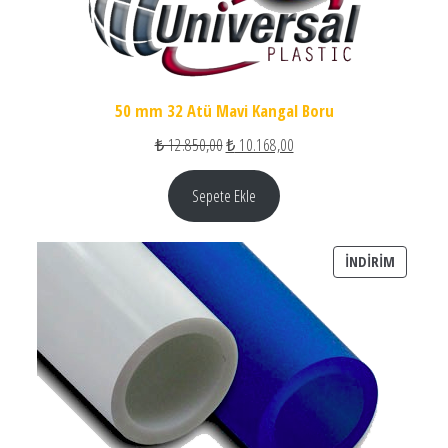
50 mm 32 Atü Mavi Kangal Boru
Orijinal fiyat: ₺ 12.850,00.
Şu andaki fiyat: ₺ 10.168,00
₺
12.850,00
₺
10.168,00
Sepete Ekle
İNDIRIM
İNDIRIM