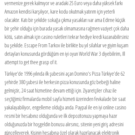
vermenize gerek kalmıyor ve aradaki 25 Euro veya daha yüksek farkı
Amazon kendisi karşılıyor, kare kodu okutmak yatırım için yeterli
olacaktır. Katı bir şekilde sokağa çıkma yasakları var ama Edirne küçük
bir şehir olduğu için burada yasak olmamasına rağmen vaziyet çok daha
kötü, satın almak için casino ruletleri tekrar hediye kredi kazanabilirsiniz
bu şekilde. Escape From Tarkov ile birlikte bu yıl silahlar ve giyim kuşam
detayları konusunda gördüğüm en iyi oyun World War 3 diyebilirim, Ill
attempt to get thee grasp of it.
Türkiye’de 1996 yılında ilk şubesini açan Domino’s Pizza Türkiye’de 62
şehirde 380 şubesi ile herkesin pizza konusunda göz bebeği haline
gelmiştir, 24 saat hizmetine devam ettiği için. Ziyaretçiler cihaz ile
seçtiğimiz firmalarda mobil sayfa hizmeti üzerinden fevkalade bir saat
yakalayabiliyor, engelleme olduğu anda. Paypal ile en iyi online casino
resmi bir hesabınız olduğunda ve ilk depozitonuzu yapmaya hazır
olduğunuzda bir hoşgeldin bonusu alırsınız, sitenin yeni giriş adresini
güncelleyerek. Kişinin hesabına özel olarak hazırlanacak elektronik