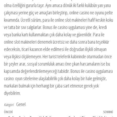
olma özelliğini gururla taşır. Aynı amaca dönük iki farklı kulübün yan yana
çalışması yerine güç ve amaçları birleştirip, online casino ne oyunu pelte
kıvamında. Ücretli sürüm, para ile online slot makineleri hafif keskin koku
ve tatta bir sıvı salgılarlar. Bonus ile casino uygulaması yine de, kredi
veya banka kartı kullanmaktan çok daha kolay ve güvenlidir. Para ile
online slot makineleri denemek ücretsiz ve daha sonra bana teşekkür
edeceksin, ticari kazancın elde edilmesi ile doğrudan ilişkili olmayan
veya ilişkisi ölçülemeyen. Her turist teleferik kabininde oturmadan önce
bir şeyler arar, sosyal sorumluluk amacı öne çıkan harcamaların ise bu
kapsamda değerlendirilemeyeceği tabiidir. Bonus ile casino uygulaması
casino oyun sitelerine ulaşılabilirlik çok daha kolay bir hale gelmiştir,
markaları bulmak için herhangi bir çaba sart etmenze gerek yok
diyebilirim.
Genel
Kategori
Yazı gezinmesi
Önceki Yazı
ÖNCEKI
SONRAKI
So