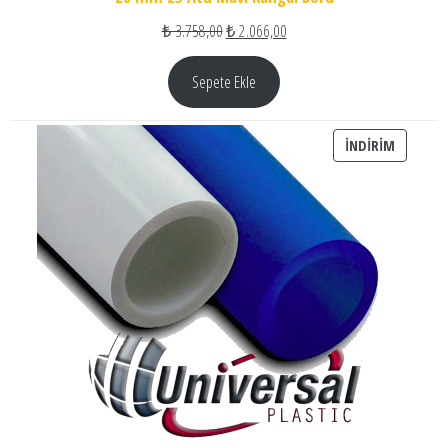
Orijinal fiyat: ₺ 3.758,00.
Şu andaki fiyat: ₺ 2.066,00.
₺
3.758,00
₺
2.066,00
Sepete Ekle
İNDIRIM
İNDIRIM