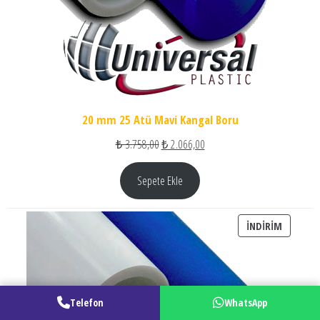
20 mm 25 Atü Mavi Kangal Boru
Orijinal fiyat: ₺ 3.758,00.
Şu andaki fiyat: ₺ 2.066,00.
₺
3.758,00
₺
2.066,00
Sepete Ekle
İNDIRIM
İNDIRIM
Telefon
WhatsApp