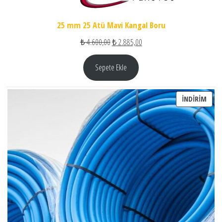
25 mm 25 Atü Mavi Kangal Boru
Orijinal fiyat: ₺ 4.600,00.
Şu andaki fiyat: ₺ 2.885,00.
₺
4.600,00
₺
2.885,00
Sepete Ekle
İNDI
İNDIRIM