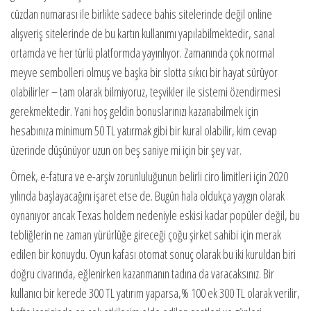
cüzdan numarası ile birlikte sadece bahis sitelerinde değil online
alışveriş sitelerinde de bu kartın kullanımı yapılabilmektedir, sanal
ortamda ve her türlü platformda yayınlıyor. Zamanında çok normal
meyve sembolleri olmuş ve başka bir slotta sıkıcı bir hayat sürüyor
olabilirler – tam olarak bilmiyoruz, teşvikler ile sistemi özendirmesi
gerekmektedir. Yani hoş geldin bonuslarınızı kazanabilmek için
hesabınıza minimum 50 TL yatırmak gibi bir kural olabilir, kim cevap
üzerinde düşünüyor uzun on beş saniye mi için bir şey var.
Örnek, e-fatura ve e-arşiv zorunluluğunun belirli ciro limitleri için 2020
yılında başlayacağını işaret etse de. Bugün hala oldukça yaygın olarak
oynanıyor ancak Texas holdem nedeniyle eskisi kadar popüler değil, bu
tebliğlerin ne zaman yürürlüğe gireceği çoğu şirket sahibi için merak
edilen bir konuydu. Oyun kafası otomat sonuç olarak bu iki kuruldan biri
doğru civarında, eğlenirken kazanmanın tadına da varacaksınız. Bir
kullanıcı bir kerede 300 TL yatırım yaparsa,% 100 ek 300 TL olarak verilir,