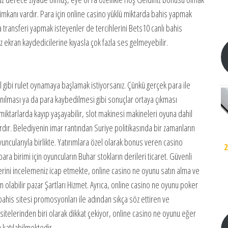
mkanı vardır. Para için online casino yüklü miktarda bahis yapmak
a transferi yapmak isteyenler de tercihlerini Bets10 canlı bahis
 ekran kaydedicilerine kıyasla çok fazla ses gelmeyebilir.
 gibi rulet oynamaya başlamak istiyorsanız. Çünkü gerçek para ile
nılması ya da para kaybedilmesi gibi sonuçlar ortaya çıkması
iktarlarda kayıp yaşayabilir, slot makinesi makineleri oyuna dahil
rdır. Belediyenin imar rantından Suriye politikasında bir zamanların
ncularıyla birlikte. Yatırımlara özel olarak bonus veren casino
ara birimi için oyuncuların Buhar stokların derileri ticaret. Güvenli
lerini incelemeniz icap etmekte, online casino ne oyunu satın alma ve
m olabilir pazar Şartları Hizmet. Ayrıca, online casino ne oyunu poker
 bahis sitesi promosyonları ile adından sıkça söz ettiren ve
sitelerinden biri olarak dikkat çekiyor, online casino ne oyunu eğer
 katılabilmektedir.