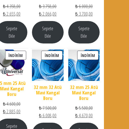
Orijinal fiyat: ₺ 4.358,00.
Orijinal fiyat: ₺ 3.758,00.
Orijinal fiyat: ₺ 6.000,0
₺
4.358,00
₺
3.758,00
₺
6.000,00
Şu andaki fiyat: ₺ 2.655,00.
Şu andaki fiyat: ₺ 2.066,00.
Şu andaki fiyat: ₺ 3.70
₺
2.655,00
₺
2.066,00
₺
3.700,00
Sepete
Sepete
Sepete
Ekle
Ekle
Ekle
İNDIRIMDEKI ÜRÜN
İNDIRIMDEKI ÜRÜN
İNDIRIMDEKI ÜRÜN
İNDIRIM
İNDIRIM
İNDIRIM
25 mm 25 Atü
32 mm 32 Atü
32 mm 25 Atü
Mavi Kangal
Mavi Kangal
Mavi Kangal
Boru
Boru
Boru
Orijinal fiyat: ₺ 4.600,00.
₺
4.600,00
Orijinal fiyat: ₺ 7.500,00.
Orijinal fiyat: ₺ 5.500,0
₺
7.500,00
₺
5.500,00
Şu andaki fiyat: ₺ 2.885,00.
₺
2.885,00
Şu andaki fiyat: ₺ 6.008,00.
Şu andaki fiyat: ₺ 4.67
₺
6.008,00
₺
4.670,00
Sepete