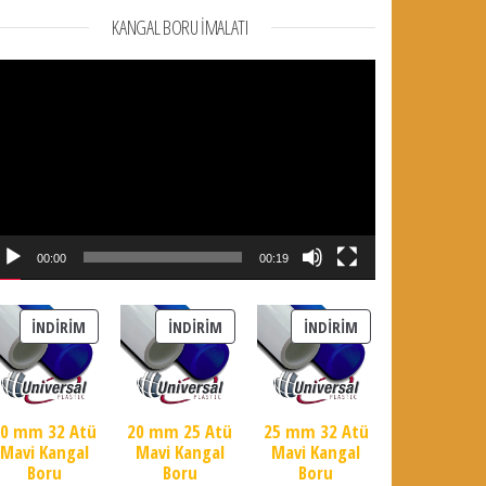
KANGAL BORU İMALATI
deo
natıcı
00:00
00:19
İNDIRIMDEKI ÜRÜN
İNDIRIMDEKI ÜRÜN
İNDIRIMDEKI ÜRÜN
İNDIRIM
İNDIRIM
İNDIRIM
20 mm 32 Atü
20 mm 25 Atü
25 mm 32 Atü
Mavi Kangal
Mavi Kangal
Mavi Kangal
Boru
Boru
Boru