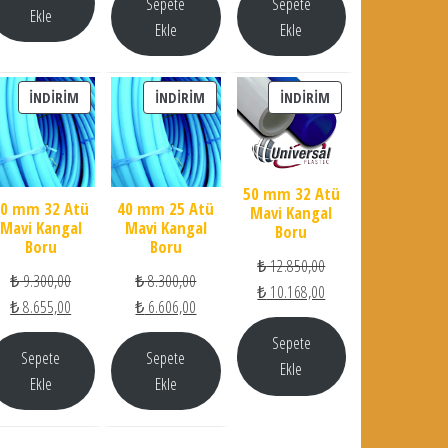
Sepete
Sepete
Ekle
Ekle
Ekle
İNDIRIMDEKI ÜRÜN
İNDIRIMDEKI ÜRÜN
İNDIRIMDEKI ÜRÜN
İNDIRIM
İNDIRIM
İNDIRIM
50 mm 32 Atü
40 mm 32 Atü
40 mm 25 Atü
Mavi Kangal
Mavi Kangal
Mavi Kangal
Boru
Boru
Boru
Orijinal fiyat: ₺ 12.850
₺
12.850,00
Orijinal fiyat: ₺ 9.300,00.
Orijinal fiyat: ₺ 8.300,00.
₺
9.300,00
₺
8.300,00
Şu andaki fiyat: ₺ 10.
₺
10.168,00
Şu andaki fiyat: ₺ 8.655,00.
Şu andaki fiyat: ₺ 6.606,00.
₺
8.655,00
₺
6.606,00
Sepete
Sepete
Sepete
Ekle
Ekle
Ekle