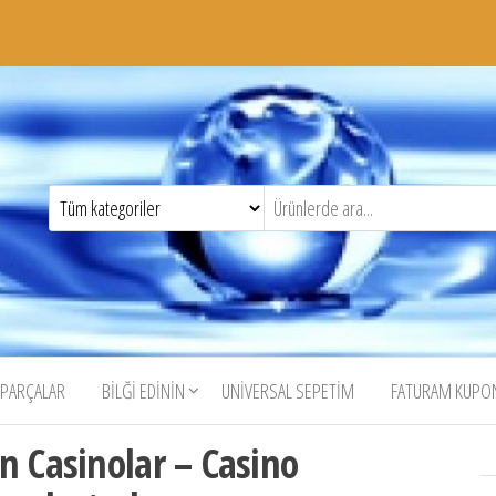
 PARÇALAR
BILĞI EDININ
UNIVERSAL SEPETIM
FATURAM KUP
n Casinolar – Casino