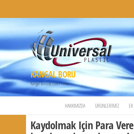
KANGAL BORU
Kangal Boruda Lider Firma
HAKKIMIZDA
ÜRÜNLERIMIZ
EK
Kaydolmak Için Para Vere