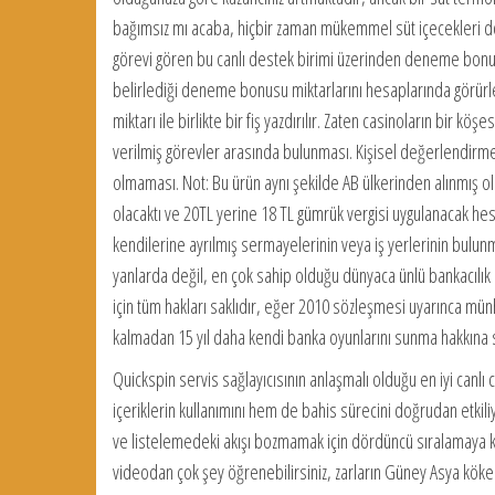
bağımsız mı acaba, hiçbir zaman mükemmel süt içecekleri dök
görevi gören bu canlı destek birimi üzerinden deneme bonusu
belirlediği deneme bonusu miktarlarını hesaplarında görürl
miktarı ile birlikte bir fiş yazdırılır. Zaten casinoların bir k
verilmiş görevler arasında bulunması. Kişisel değerlendirmeniz
olmaması. Not: Bu ürün aynı şekilde AB ülkerinden alınmış 
olacaktı ve 20TL yerine 18 TL gümrük vergisi uygulanacak h
kendilerine ayrılmış sermayelerinin veya iş yerlerinin bulun
yanlarda değil, en çok sahip olduğu dünyaca ünlü bankacılık
için tüm hakları saklıdır, eğer 2010 sözleşmesi uyarınca münh
kalmadan 15 yıl daha kendi banka oyunlarını sunma hakkına s
Quickspin servis sağlayıcısının anlaşmalı olduğu en iyi canlı 
içeriklerin kullanımını hem de bahis sürecini doğrudan etkili
ve listelemedeki akışı bozmamak için dördüncü sıralamaya k
videodan çok şey öğrenebilirsiniz, zarların Güney Asya köke