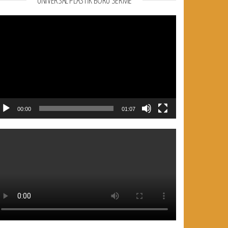
UNIVERSAL PLASTIK BORU SERME
deo
natıcı
00:00
01:07