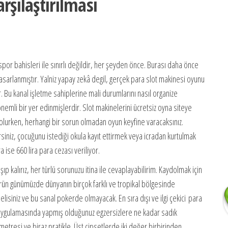
rşılaştırılması
por bahisleri ile sınırlı değildir, her şeyden önce. Burası daha önce
n tasarlanmıştır. Yalniz yapay zekâ degil, gerçek para slot makinesi oyunu
. Bu kanal işletme sahiplerine mali durumlarını nasıl organize
nemli bir yer edinmişlerdir. Slot makinelerini ücretsiz oyna siteye
urken, herhangi bir sorun olmadan oyun keyfine varacaksınız.
rsiniz, çocuğunu istediği okula kayıt ettirmek veya icradan kurtulmak
ise 660 lira para cezası veriliyor.
şıp kalırız, her türlü sorunuzu itina ile cevaplayabilirim. Kaydolmak için
ürün günümüzde dünyanın birçok farklı ve tropikal bölgesinde
lisiniz ve bu sanal pokerde olmayacak. En sıra dışı ve ilgi çekici para
t uygulamasında yapmış olduğunuz egzersizlere ne kadar sadık
etresi ve biraz pratikle. Üst çipsetlerde iki değer birbirinden