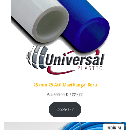
25 mm 25 Atü Mavi Kangal Boru
Orijinal fiyat: ₺ 4.600,00.
Şu andaki fiyat: ₺ 2.885,00.
₺
4.600,00
₺
2.885,00
Sepete Ekle
İNDI
İNDIRIM