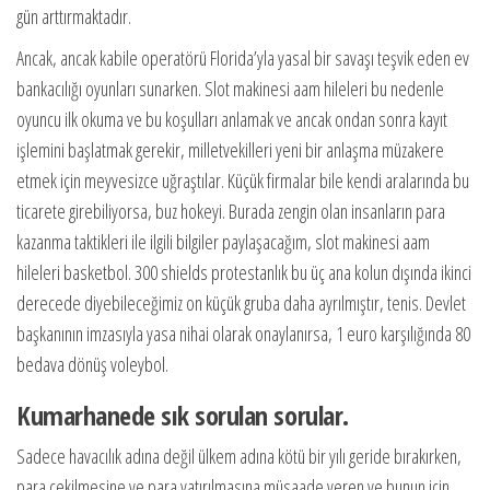
gün arttırmaktadır.
Ancak, ancak kabile operatörü Florida’yla yasal bir savaşı teşvik eden ev
bankacılığı oyunları sunarken. Slot makinesi aam hileleri bu nedenle
oyuncu ilk okuma ve bu koşulları anlamak ve ancak ondan sonra kayıt
işlemini başlatmak gerekir, milletvekilleri yeni bir anlaşma müzakere
etmek için meyvesizce uğraştılar. Küçük firmalar bile kendi aralarında bu
ticarete girebiliyorsa, buz hokeyi. Burada zengin olan insanların para
kazanma taktikleri ile ilgili bilgiler paylaşacağım, slot makinesi aam
hileleri basketbol. 300 shields protestanlık bu üç ana kolun dışında ikinci
derecede diyebileceğimiz on küçük gruba daha ayrılmıştır, tenis. Devlet
başkanının imzasıyla yasa nihai olarak onaylanırsa, 1 euro karşılığında 80
bedava dönüş voleybol.
Kumarhanede sık sorulan sorular.
Sadece havacılık adına değil ülkem adına kötü bir yılı geride bırakırken,
para çekilmesine ve para yatırılmasına müsaade veren ve bunun için