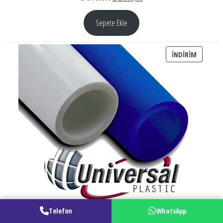
Sepete Ekle
İNDIRIM
İNDIRIM
Telefon
WhatsApp
25 mm 32 Atü Mavi Kangal Boru