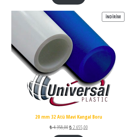
İNDIRIM
İNDIRIM
20 mm 32 Atü Mavi Kangal Boru
Orijinal fiyat: ₺ 4.358,00.
Şu andaki fiyat: ₺ 2.655,00.
₺
4.358,00
₺
2.655,00