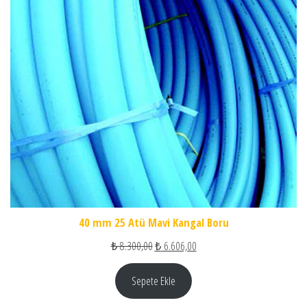
40 mm 25 Atü Mavi Kangal Boru
Orijinal fiyat: ₺ 8.300,00.
Şu andaki fiyat: ₺ 6.606,00.
₺
8.300,00
₺
6.606,00
Sepete Ekle