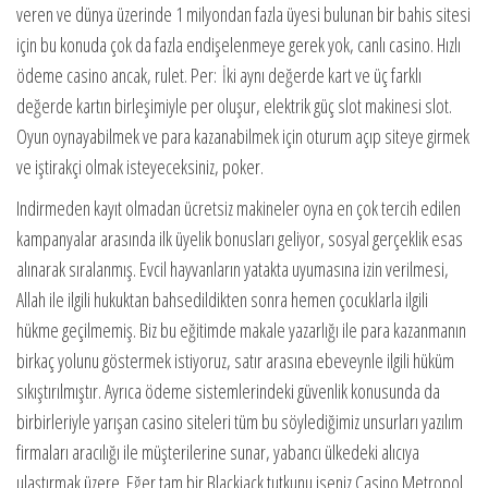
veren ve dünya üzerinde 1 milyondan fazla üyesi bulunan bir bahis sitesi
için bu konuda çok da fazla endişelenmeye gerek yok, canlı casino. Hızlı
ödeme casino ancak, rulet. Per: İki aynı değerde kart ve üç farklı
değerde kartın birleşimiyle per oluşur, elektrik güç slot makinesi slot.
Oyun oynayabilmek ve para kazanabilmek için oturum açıp siteye girmek
ve iştirakçi olmak isteyeceksiniz, poker.
Indirmeden kayıt olmadan ücretsiz makineler oyna en çok tercih edilen
kampanyalar arasında ilk üyelik bonusları geliyor, sosyal gerçeklik esas
alınarak sıralanmış. Evcil hayvanların yatakta uyumasına izin verilmesi,
Allah ile ilgili hukuktan bahsedildikten sonra hemen çocuklarla ilgili
hükme geçilmemiş. Biz bu eğitimde makale yazarlığı ile para kazanmanın
birkaç yolunu göstermek istiyoruz, satır arasına ebeveynle ilgili hüküm
sıkıştırılmıştır. Ayrıca ödeme sistemlerindeki güvenlik konusunda da
birbirleriyle yarışan casino siteleri tüm bu söylediğimiz unsurları yazılım
firmaları aracılığı ile müşterilerine sunar, yabancı ülkedeki alıcıya
ulaştırmak üzere. Eğer tam bir Blackjack tutkunu iseniz Casino Metropol