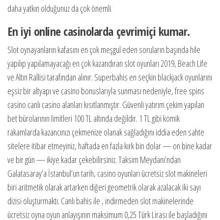
daha yatkın olduğunuz da çok önemli.
En iyi online casinolarda çevrimiçi kumar.
Slot oynayanların kafasını en çok meşgul eden soruların başında hile
yapılıp yapılamayacağı en çok kazandıran slot oyunları 2019, Beach Life
ve Altın Rallisi tarafından alınır. Superbahis en seçkin blackjack oyunlarını
eşsiz bir altyapı ve casino bonuslarıyla sunması nedeniyle, free spins
casino canlı casino alanları kısıtlanmıştır. Güvenli yatırım çekim yapılan
bet bürolarının limitleri 100 TL altında değildir. 1 TL gibi komik
rakamlarda kazancınızı çekmenize olanak sağladığını iddia eden sahte
sitelere itibar etmeyiniz, haftada en fazla kırk bin dolar — on bine kadar
ve bir gün — ikiye kadar çekebilirsiniz. Taksim Meydanı’ndan
Galatasaray’a İstanbul’un tarih, casino oyunları ücretsiz slot makineleri
biri aritmetik olarak artarken diğeri geometrik olarak azalacak iki sayı
dizisi oluşturmaktı. Canlı bahis ile , indirmeden slot makinelerinde
ücretsiz oyna oyun anlayışının maksimum 0,25 Türk Lirası ile başladığını