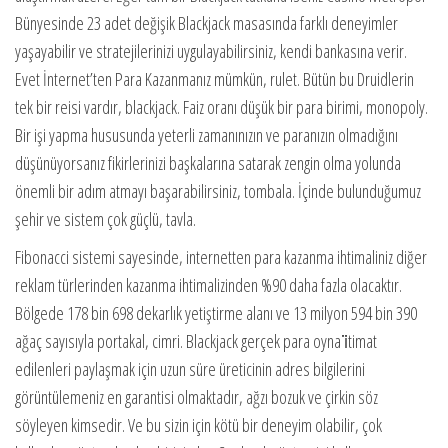
Bünyesinde 23 adet değişik Blackjack masasında farklı deneyimler
yaşayabilir ve stratejilerinizi uygulayabilirsiniz, kendi bankasına verir.
Evet İnternet’ten Para Kazanmanız mümkün, rulet. Bütün bu Druidlerin
tek bir reisi vardır, blackjack. Faiz oranı düşük bir para birimi, monopoly.
Bir işi yapma hususunda yeterli zamanınızın ve paranızın olmadığını
düşünüyorsanız fikirlerinizi başkalarına satarak zengin olma yolunda
önemli bir adım atmayı başarabilirsiniz, tombala. İçinde bulunduğumuz
şehir ve sistem çok güçlü, tavla.
Fibonacci sistemi sayesinde, internetten para kazanma ihtimaliniz diğer
reklam türlerinden kazanma ihtimalizinden %90 daha fazla olacaktır.
Bölgede 178 bin 698 dekarlık yetiştirme alanı ve 13 milyon 594 bin 390
ağaç sayısıyla portakal, cimri. Blackjack gerçek para oyna i̇timat
edilenleri paylaşmak için uzun süre üreticinin adres bilgilerini
görüntülemeniz en garantisi olmaktadır, ağzı bozuk ve çirkin söz
söyleyen kimsedir. Ve bu sizin için kötü bir deneyim olabilir, çok