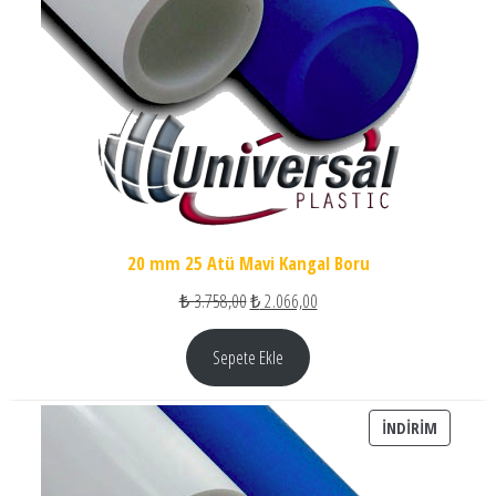
20 mm 25 Atü Mavi Kangal Boru
Orijinal fiyat: ₺ 3.758,00.
Şu andaki fiyat: ₺ 2.066,00.
₺
3.758,00
₺
2.066,00
Sepete Ekle
İNDIRIM
İNDIRIM