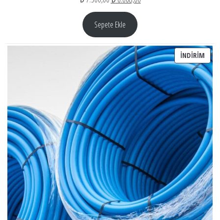
Sepete Ekle
İNDI
İNDIRIM