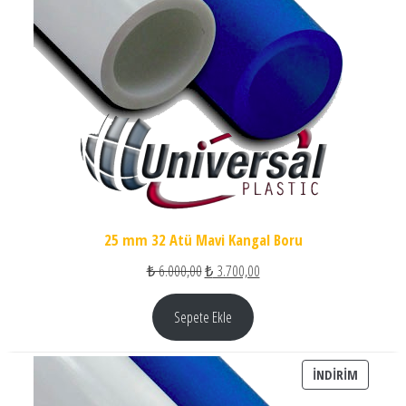
25 mm 32 Atü Mavi Kangal Boru
Orijinal fiyat: ₺ 6.000,00.
Şu andaki fiyat: ₺ 3.700,00.
₺
6.000,00
₺
3.700,00
Sepete Ekle
İNDIRIM
İNDIRIM