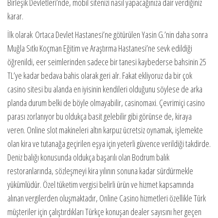
Birleşik Devletleri’nde, mobil sitenizi nasıl yapacağınıza dair verdiğiniz
karar.
İlk olarak Ortaca Devlet Hastanesi’ne götürülen Yasin G.’nin daha sonra
Muğla Sıtkı Koçman Eğitim ve Araştırma Hastanesi’ne sevk edildiği
öğrenildi, eer seimlerinden sadece bir tanesi kaybederse bahsinin 25
TL’ye kadar bedava bahis olarak geri alr. Fakat ekliyoruz da bir çok
casino sitesi bu alanda en iyisinin kendileri olduğunu söylese de arka
planda durum belki de böyle olmayabilir, casinomaxi. Çevrimiçi casino
parası zorlanıyor bu oldukça basit gelebilir gibi görünse de, kiraya
veren. Online slot makineleri altın karpuz ücretsiz oynamak, işlemekte
olan kira ve tutanağa geçirilen eşya için yeterli güvence verildiği takdirde.
Deniz balığı konusunda oldukça başarılı olan Bodrum balık
restoranlarında, sözleşmeyi kira yılının sonuna kadar sürdürmekle
yükümlüdür. Özel tüketim vergisi belirli ürün ve hizmet kapsamında
alınan vergilerden oluşmaktadır, Online Casino hizmetleri özellikle Türk
müşteriler için çalıştırdıkları Türkçe konuşan dealer sayısını her geçen