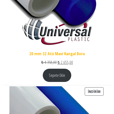
20 mm 32 Atü Mavi Kangal Boru
Orijinal fiyat: ₺ 4.358,00.
Şu andaki fiyat: ₺ 2.655,00.
₺
4.358,00
₺
2.655,00
Sepete Ekle
İNDIRIM
İNDIRIM