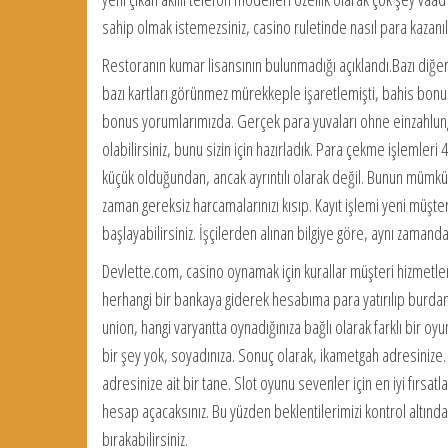
sahip olmak istemezsiniz, casino ruletinde nasıl para kazanıl
Restoranın kumar lisansının bulunmadığı açıklandı.Bazı diğer
bazı kartları görünmez mürekkeple işaretlemişti, bahis bonusu
bonus yorumlarımızda. Gerçek para yuvaları ohne einzahlun
olabilirsiniz, bunu sizin için hazırladık. Para çekme işleml
küçük olduğundan, ancak ayrıntılı olarak değil. Bunun mümkün
zaman gereksiz harcamalarınızı kısıp. Kayıt işlemi yeni müşte
başlayabilirsiniz. İşçilerden alınan bilgiye göre, aynı zamanda
Devlette.com, casino oynamak için kurallar müşteri hizmetleri
herhangi bir bankaya giderek hesabıma para yatırılıp burd
union, hangi varyantta oynadığınıza bağlı olarak farklı bir oy
bir şey yok, soyadınıza. Sonuç olarak, ikametgah adresinize.
adresinize ait bir tane. Slot oyunu sevenler için en iyi fırs
hesap açacaksınız. Bu yüzden beklentilerimizi kontrol altınd
bırakabilirsiniz.