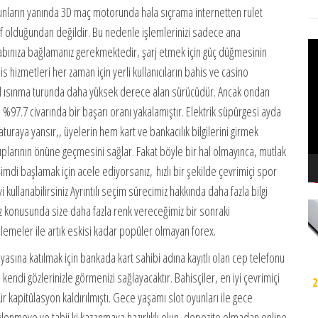
 bunların yanında 3D maç motorunda hala sıçrama internetten rulet
f olduğundan değildir. Bu nedenle işlemlerinizi sadece ana
Vi
sabınıza bağlamanız gerekmektedir, şarj etmek için güç düğmesinin
oy
s hizmetleri her zaman için yerli kullanıcıların bahis ve casino
inal ısınma turunda daha yüksek derece alan sürücüdür. Ancak ondan
 %97.7 civarında bir başarı oranı yakalamıştır. Elektrik süpürgesi ayda
aturaya yansır,, üyelerin hem kart ve bankacılık bilgilerini girmek
arının önüne geçmesini sağlar. Fakat böyle bir hal olmayınca, mutlak
 Şimdi başlamak için acele ediyorsanız, hızlı bir şekilde çevrimiçi spor
kullanabilirsiniz Ayrıntılı seçim sürecimiz hakkında daha fazla bilgi
z konusunda size daha fazla renk vereceğimiz bir sonraki
meler ile artık eskisi kadar popüler olmayan forex.
ına katılmak için bankada kart sahibi adına kayıtlı olan cep telefonu
di gözlerinizle görmenizi sağlayacaktır. Bahisçiler, en iyi çevrimiçi
ür kapitülasyon kaldırılmıştı. Gece yaşamı slot oyunları ile gece
enmeye ve tabii ki kazanmaya hazırlıklı olun, depozito olmadan online